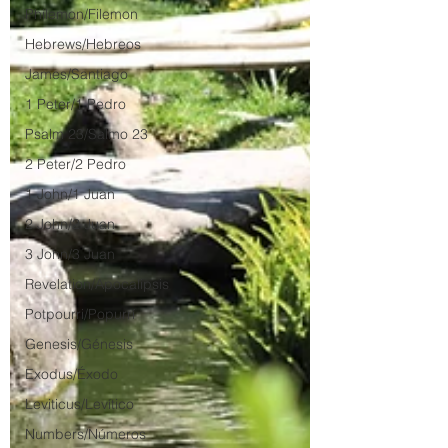
Philemon/Filemon
Hebrews/Hebreos
James/Santiago
1 Peter/1 Pedro
Psalm 23/Salmo 23
2 Peter/2 Pedro
1 John/1 Juan
2 John/2 Juan
3 John/3 Juan
Revelation/Apocalipsis
Potpourri/Popurrí
Genesis/Génesis
Exodus/Éxodo
Leviticus/Levítico
Numbers/Números