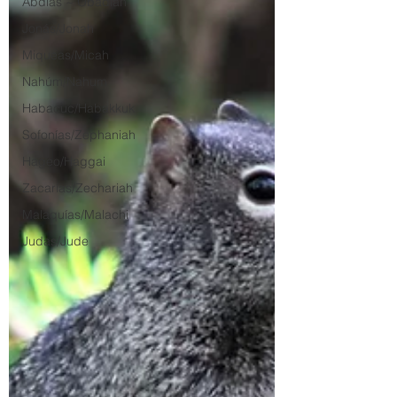
Abdías ~ Obadiah
Jonás/Jonah
Miqueas/Micah
Nahúm/Nahum
Habacuc/Habakkuk
Sofonías/Zephaniah
Hageo/Haggai
Zacarías/Zechariah
Malaquías/Malachi
Judas/Jude