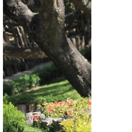
Acts/Hechos
Romans/Romanos
1 Corinthians/1
Corintios
2 Corinthians/2
Corintios
Galatians/Gálatas
Ephesians/Efesios
Philippians/Filipenses
Colossians/Colosenses
1 Thessalonians/1
Tesalonicenses
2 Thessalonians/2
Tesalonicenses
1 Timothy/1 Timoteo
2 Timothy/2 Timoteo
Titus/Tito