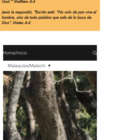
God.’” Matthew 4:4
Jesús le respondió, "Escrito está: “No solo de pan vive el
hombre, sino de toda palabra que sale de la boca de
Dios”. Mateo 4:4
Home/Inicio
Malaquías/Malachi
All Posts
What is the 5MC?/
¿Que es el 5MC?
Matthew/Mateo
Mark/Marcos
Luke/Lucas
John/Juan