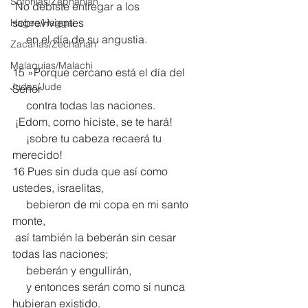
Sofonías/Zephaniah
 No debiste entregar a los 
sobrevivientes
Hageo/Haggai
     en el día de su angustia.
Zacarías/Zechariah
Malaquías/Malachi
15 »Porque cercano está el día del 
Judas/Jude
Señor
     contra todas las naciones.
 ¡Edom, como hiciste, se te hará!
     ¡sobre tu cabeza recaerá tu 
merecido!
16 Pues sin duda que así como 
ustedes, israelitas,
     bebieron de mi copa en mi santo 
monte,
 así también la beberán sin cesar 
todas las naciones;
     beberán y engullirán,
     y entonces serán como si nunca 
hubieran existido.