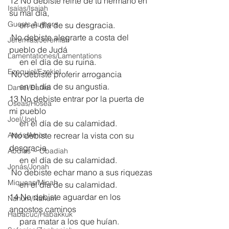
12 No debiste reírte de tu hermano en 
Isaías/Isaiah
su mal día,
Guests Authors
     en el día de su desgracia.
 No debiste alegrarte a costa del 
Jeremias/Jeremiah
pueblo de Judá
Lamentationes/Lamentations
     en el día de su ruina.
Ezequiel/Ezekiel
 No debiste proferir arrogancia
     en el día de su angustia.
Daniel/Daniel
13 No debiste entrar por la puerta de 
Oseas/Hosea
mi pueblo
Joel/Joel
     en el día de su calamidad.
Amós/Amos
 No debiste recrear la vista con su 
desgracia
Abdías ~ Obadiah
     en el día de su calamidad.
Jonás/Jonah
 No debiste echar mano a sus riquezas
Miqueas/Micah
     en el día de su calamidad.
14 No debiste aguardar en los 
Nahúm/Nahum
angostos caminos
Habacuc/Habakkuk
     para matar a los que huían.