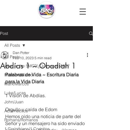
Post
All Posts
Dan Potter
All Posts
Feb 10, 2023
5 min read
Abdías 1 ~ Obadiah 1
What is the 5MC?/¿Que es el 5MC?
Palabras de Vida ~ Escritura Diaria 
Matthew/Mateo
para la Vida Diaria
Mark/Marcos
Luke/Lucas
1 Visión de Abdías.
John/Juan
Orgullo y caída de Edom
Acts/Hechos
Hemos oído una noticia de parte del 
Romans/Romanos
Señor y un mensajero ha sido enviado 
1 Corinthians/1 Corintios