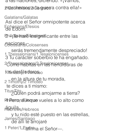
a las naciones, diciendo: «¡Vamos, 
marchemos a la guerra contra ella!»
2 Corinthians/2 Corintios
Galatians/Gálatas
Así dice el Señor omnipotente acerca 
Ephesians/Efesios
de Edom:
Philippians/Filipenses
2 «¡Te haré insignificante entre las 
naciones,
Colossians/Colosenses
     serás tremendamente despreciado!
1 Thessalonians/1 Tesalonicenses
3 Tu carácter soberbio te ha engañado.
2 Thessalonians/2 Tesalonicenses
 Como habitas en las hendiduras de 
los desfiladeros,
1 Timothy/1 Timoteo
     en la altura de tu morada,
2 Timothy/2 Timoteo
 te dices a ti mismo:
Titus/Tito
     ¿Quién podrá arrojarme a tierra?
4 Pero, aunque vueles a lo alto como 
Philemon/Filemon
águila,
Hebrews/Hebreos
     y tu nido esté puesto en las estrellas,
James/Santiago
     de allí te arrojaré
1 Peter/1 Pedro
             —afirma el Señor—.