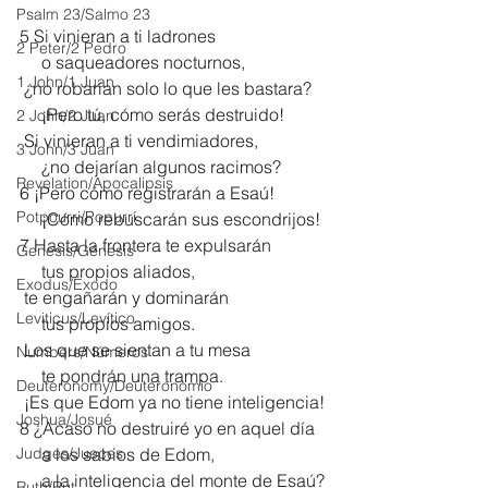
Psalm 23/Salmo 23
5 Si vinieran a ti ladrones
2 Peter/2 Pedro
     o saqueadores nocturnos,
1 John/1 Juan
 ¿no robarían solo lo que les bastara?
     ¡Pero tú, cómo serás destruido!
2 John/2 Juan
 Si vinieran a ti vendimiadores,
3 John/3 Juan
     ¿no dejarían algunos racimos?
Revelation/Apocalipsis
6 ¡Pero cómo registrarán a Esaú!
Potpourri/Popurrí
     ¡Cómo rebuscarán sus escondrijos!
7 Hasta la frontera te expulsarán
Genesis/Génesis
     tus propios aliados,
Exodus/Éxodo
 te engañarán y dominarán
Leviticus/Levítico
     tus propios amigos.
 Los que se sientan a tu mesa
Numbers/Números
     te pondrán una trampa.
Deuteronomy/Deuteronomio
 ¡Es que Edom ya no tiene inteligencia!
Joshua/Josué
8 ¿Acaso no destruiré yo en aquel día
Judges/Jueces
     a los sabios de Edom,
     a la inteligencia del monte de Esaú?
Ruth/Rut