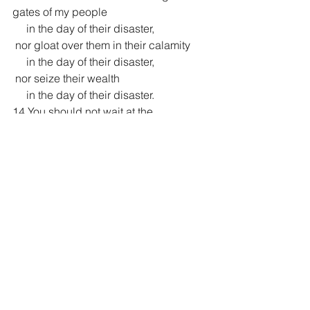
gates of my people
     in the day of their disaster,
 nor gloat over them in their calamity
     in the day of their disaster,
 nor seize their wealth
     in the day of their disaster.
14 You should not wait at the 
crossroads
     to cut down their fugitives,
 nor hand over their survivors
     in the day of their trouble.
15 “The day of the Lord is near
     for all nations.
 As you have done, it will be done to 
you;
     your deeds will return upon your 
own head.