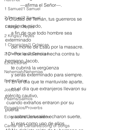
             —afirma el Señor—.
1 Samuel/1 Samuel
2 Samuel/2 Samuel
9 Ciudad de Temán, tus guerreros se 
caerán de miedo,
1 Kings/1 Reyes
     a fin de que todo hombre sea 
2 Kings/2 Reyes
exterminado
1 Chronicles/1 Crónicas
     del monte de Esaú por la masacre.
10 »Por la violencia hecha contra tu 
2 Chronicles/2 Crónicas
hermano Jacob,
Ezra/Esdras
     te cubrirá la vergüenza
Nehemiah/Nehemías
     y serás exterminado para siempre.
Esther/Ester
11 En el día que te mantuviste aparte,
     en el día que extranjeros llevaron su 
Job/Job
ejército cautivo,
Psalms/Salmos
 cuando extraños entraron por su 
Proverbios/Proverbs
puerta
     y sobre Jerusalén echaron suerte,
Eclesiastés/Ecclesiastes
     tú eras como uno de ellos.
Cantar de Cantares/Song of Songs