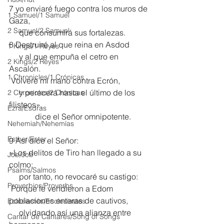
7 yo enviaré fuego contra los muros de 
1 Samuel/1 Samuel
Gaza,
2 Samuel/2 Samuel
     que consumirá sus fortalezas.
8 Destruiré al que reina en Asdod
1 Kings/1 Reyes
     y al que empuña el cetro en 
2 Kings/2 Reyes
Ascalón.
1 Chronicles/1 Crónicas
 Volveré mi mano contra Ecrón,
     y perecerá hasta el último de los 
2 Chronicles/2 Crónicas
filisteos»,
Ezra/Esdras
             dice el Señor omnipotente.
Nehemiah/Nehemías
Esther/Ester
9 Así dice el Señor:
«Los delitos de Tiro han llegado a su 
Job/Job
colmo;
Psalms/Salmos
     por tanto, no revocaré su castigo:
Proverbios/Proverbs
 Porque le vendieron a Edom 
poblaciones enteras de cautivos,
Eclesiastés/Ecclesiastes
     olvidando así una alianza entre 
Cantar de Cantares/Song of Songs