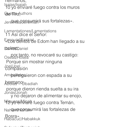
hermanos,
Isaías/Isaiah
10 yo enviaré fuego contra los muros 
Guests Authors
de Tiro,
     que consumirá sus fortalezas».
Jeremias/Jeremiah
Lamentationes/Lamentations
11 Así dice el Señor:
Ezequiel/Ezekiel
«Los delitos de Edom han llegado a su 
colmo;
Daniel/Daniel
     por tanto, no revocaré su castigo:
Oseas/Hosea
 Porque sin mostrar ninguna 
Joel/Joel
compasión
Amós/Amos
     persiguieron con espada a su 
hermano;
Abdías ~ Obadiah
 porque dieron rienda suelta a su ira
Jonás/Jonah
     y no dejaron de alimentar su enojo,
Miqueas/Micah
12 yo enviaré fuego contra Temán,
     que consumirá las fortalezas de 
Nahúm/Nahum
Bosra».
Habacuc/Habakkuk