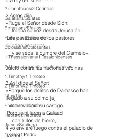
era rey de Israel.
2 Corinthians/2 Corintios
2 Amós dijo:
Galatians/Gálatas
«Ruge el Señor desde Sión;
Ephesians/Efesios
     truena su voz desde Jerusalén.
Philippians/Filipenses
 Los pastizales de los pastores 
quedan asolados,
Colossians/Colosenses
     y se seca la cumbre del Carmelo».
1 Thessalonians/1 Tesalonicenses
2 Thessalonians/2 Tesalonicenses
Juicio contra las naciones vecinas
1 Timothy/1 Timoteo
3 Así dice el Señor:
2 Timothy/2 Timoteo
«Porque los delitos de Damasco han 
Titus/Tito
llegado a su colmo,[
a
]
     no revocaré su castigo.
Philemon/Filemon
 Porque trillaron a Galaad
Hebrews/Hebreos
     con trillos de hierro,
James/Santiago
4 yo enviaré fuego contra el palacio de 
1 Peter/1 Pedro
Jazael,