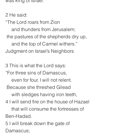
was king of Israel.
2 He said:
“The Lord roars from Zion
     and thunders from Jerusalem;
 the pastures of the shepherds dry up,
     and the top of Carmel withers.”
Judgment on Israel’s Neighbors
3 This is what the Lord says:
“For three sins of Damascus,
     even for four, I will not relent.
 Because she threshed Gilead
     with sledges having iron teeth,
4 I will send fire on the house of Hazael
     that will consume the fortresses of 
Ben-Hadad.
5 I will break down the gate of 
Damascus;