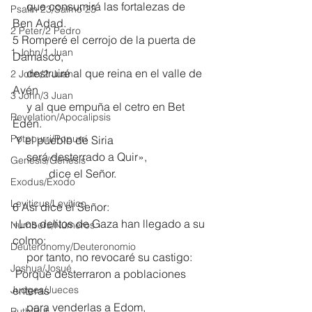
     que consumirá las fortalezas de 
Psalm 23/Salmo 23
Ben Adad.
2 Peter/2 Pedro
5 Romperé el cerrojo de la puerta de 
1 John/1 Juan
Damasco,
     destruiré al que reina en el valle de 
2 John/2 Juan
Avén
3 John/3 Juan
     y al que empuña el cetro en Bet 
Revelation/Apocalipsis
Edén.
Potpourri/Popurrí
 Y el pueblo de Siria
     será desterrado a Quir»,
Genesis/Génesis
             dice el Señor.
Exodus/Éxodo
Leviticus/Levítico
6 Así dice el Señor:
«Los delitos de Gaza han llegado a su 
Numbers/Números
colmo;
Deuteronomy/Deuteronomio
     por tanto, no revocaré su castigo:
Joshua/Josué
 Porque desterraron a poblaciones 
Judges/Jueces
enteras
     para venderlas a Edom,
Ruth/Rut