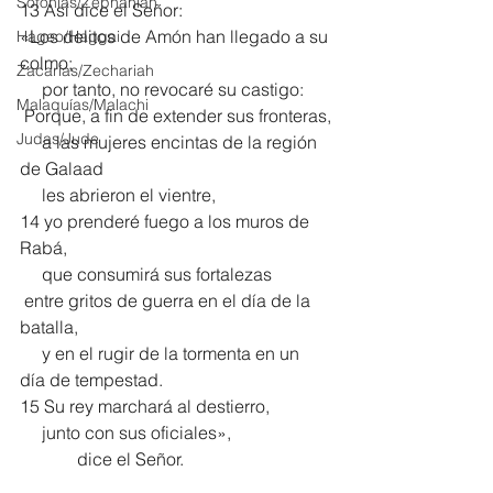
Sofonías/Zephaniah
13 Así dice el Señor:
«Los delitos de Amón han llegado a su 
Hageo/Haggai
colmo;
Zacarías/Zechariah
     por tanto, no revocaré su castigo:
Malaquías/Malachi
 Porque, a fin de extender sus fronteras,
Judas/Jude
     a las mujeres encintas de la región 
de Galaad
     les abrieron el vientre,
14 yo prenderé fuego a los muros de 
Rabá,
     que consumirá sus fortalezas
 entre gritos de guerra en el día de la 
batalla,
     y en el rugir de la tormenta en un 
día de tempestad.
15 Su rey marchará al destierro,
     junto con sus oficiales»,
             dice el Señor.