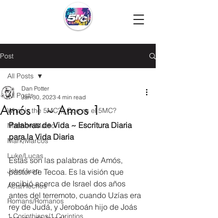
Post
All Posts
Dan Potter
All Posts
Jan 30, 2023
4 min read
Amós 1 ~ Amos 1
What is the 5MC?/¿Que es el 5MC?
Palabras de Vida ~ Escritura Diaria 
Matthew/Mateo
para la Vida Diaria
Mark/Marcos
Luke/Lucas
Estas son las palabras de Amós, 
John/Juan
pastor de Tecoa. Es la visión que 
recibió acerca de Israel dos años 
Acts/Hechos
antes del terremoto, cuando Uzías era 
Romans/Romanos
rey de Judá, y Jeroboán hijo de Joás 
1 Corinthians/1 Corintios