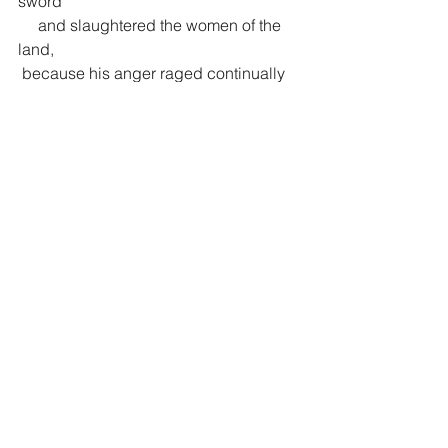
sword
     and slaughtered the women of the 
land,
 because his anger raged continually
     and his fury flamed unchecked,
12 I will send fire on Teman
     that will consume the fortresses of 
Bozrah.”
13 This is what the Lord says:
“For three sins of Ammon,
     even for four, I will not relent.
 Because he ripped open the pregnant 
women of Gilead
     in order to extend his borders,
14 I will set fire to the walls of Rabbah
     that will consume her fortresses
 amid war cries on the day of battle,
     amid violent winds on a stormy day.