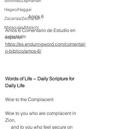
Sofonías/Zephaniah
Hageo/Haggai
		Amós 6
Zacarías/Zechariah
Malaquías/Malachi
Amós 6 Comentario de Estudio en 
Judas/Jude
español:
https://es.enduringword.com/comentari
o-biblico/amos-6/
Words of Life ~ Daily Scripture for 
Daily Life
Woe to the Complacent
Woe to you who are complacent in 
Zion,
     and to you who feel secure on 