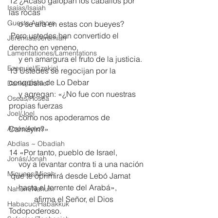
12 ¿Acaso galopan los caballos por 
Isaías/Isaiah
las rocas
Guests Authors
     o se ara en estas con bueyes?
 Pero ustedes han convertido el 
Jeremias/Jeremiah
derecho en veneno,
Lamentationes/Lamentations
     y en amargura el fruto de la justicia.
Ezequiel/Ezekiel
13 Ustedes se regocijan por la 
conquista de Lo Debar
Daniel/Daniel
     y agregan: «¿No fue con nuestras 
Oseas/Hosea
propias fuerzas
Joel/Joel
     como nos apoderamos de 
Amós/Amos
Carnayin?» 
Abdías ~ Obadiah
14 «Por tanto, pueblo de Israel,
Jonás/Jonah
     voy a levantar contra ti a una nación
Miqueas/Micah
 que te oprimirá desde Lebó Jamat
     hasta el torrente del Arabá»,
Nahúm/Nahum
             afirma el Señor, el Dios 
Habacuc/Habakkuk
Todopoderoso.