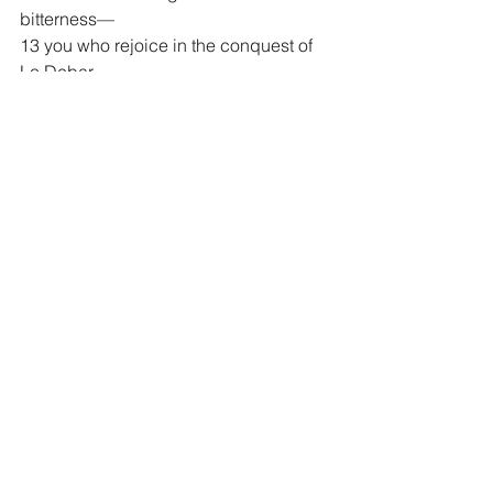
bitterness—
13 you who rejoice in the conquest of 
Lo Debar
     and say, “Did we not take Karnaim 
by our own strength?”
14 For the Lord God Almighty declares,
     “I will stir up a nation against you, 
Israel,
 that will oppress you all the way
     from Lebo Hamath to the valley of 
the Arabah.”
			Amos 6
Amos 6 Study Commentary in english:
https://enduringword.com/bible-