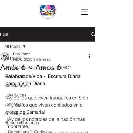
Post
All Posts
Dan Potter
All Posts
Feb 6, 2023
3 min read
Amós 6 ~ Amos 6
What is the 5MC?/¿Que es el 5MC?
Palabras de Vida ~ Escritura Diaria 
Matthew/Mateo
para la Vida Diaria
Mark/Marcos
Luke/Lucas
¡Ay de los que viven tranquilos en Sión
John/Juan
     y de los que viven confiados en el 
monte de Samaria!
Acts/Hechos
 ¡Ay de los notables de la nación más 
Romans/Romanos
importante,
1 Corinthians/1 Corintios