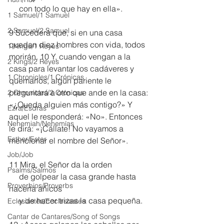
     con todo lo que hay en ella».
1 Samuel/1 Samuel
2 Samuel/2 Samuel
9 Sucederá que, si en una casa 
quedan diez hombres con vida, todos 
1 Kings/1 Reyes
morirán. 10 Y, cuando vengan a la 
2 Kings/2 Reyes
casa para levantar los cadáveres y 
1 Chronicles/1 Crónicas
quemarlos, algún pariente le 
preguntará a otro que ande en la casa: 
2 Chronicles/2 Crónicas
«¿Queda alguien más contigo?» Y 
Ezra/Esdras
aquel le responderá: «No». Entonces 
Nehemiah/Nehemías
le dirá: «¡Cállate! No vayamos a 
Esther/Ester
mencionar el nombre del Señor».
Job/Job
11 Mira, el Señor da la orden
Psalms/Salmos
     de golpear la casa grande hasta 
Proverbios/Proverbs
hacerla añicos
     y de hacer trizas la casa pequeña.
Eclesiastés/Ecclesiastes
Cantar de Cantares/Song of Songs