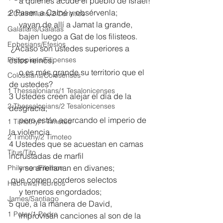
     a quienes acude el pueblo de Israel!
2 Pasen a Calné y obsérvenla;
2 Corinthians/2 Corintios
     vayan de allí a Jamat la grande,
Galatians/Gálatas
     bajen luego a Gat de los filisteos.
Ephesians/Efesios
 ¿Acaso son ustedes superiores a 
Philippians/Filipenses
estos reinos,
     o es más grande su territorio que el 
Colossians/Colosenses
de ustedes?
1 Thessalonians/1 Tesalonicenses
3 Ustedes creen alejar el día de la 
2 Thessalonians/2 Tesalonicenses
desgracia,
     pero están acercando el imperio de 
1 Timothy/1 Timoteo
la violencia.
2 Timothy/2 Timoteo
4 Ustedes que se acuestan en camas 
Titus/Tito
incrustadas de marfil
     y se arrellanan en divanes;
Philemon/Filemon
 que comen corderos selectos
Hebrews/Hebreos
     y terneros engordados;
James/Santiago
5 que, a la manera de David,
1 Peter/1 Pedro
     improvisan canciones al son de la 