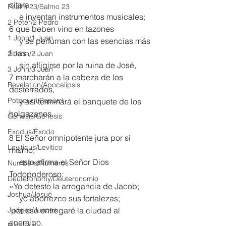
cítara
Psalm 23/Salmo 23
     e inventan instrumentos musicales;
2 Peter/2 Pedro
6 que beben vino en tazones
1 John/1 Juan
     y se perfuman con las esencias más 
finas
2 John/2 Juan
     sin afligirse por la ruina de José,
3 John/3 Juan
7 marcharán a la cabeza de los 
Revelation/Apocalipsis
desterrados,
Potpourri/Popurrí
     y así terminará el banquete de los 
holgazanes.
Genesis/Génesis
Exodus/Éxodo
8 El Señor omnipotente jura por sí 
Leviticus/Levítico
mismo;
     esto afirma el Señor Dios 
Numbers/Números
Todopoderoso:
Deuteronomy/Deuteronomio
«Yo detesto la arrogancia de Jacob;
Joshua/Josué
     yo aborrezco sus fortalezas;
Judges/Jueces
 por eso entregaré la ciudad al 
enemigo,
Ruth/Rut