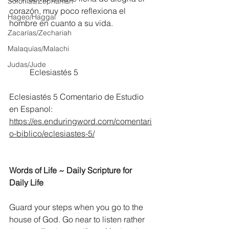
Sofonías/Zephaniah
corazón, muy poco reflexiona el 
Hageo/Haggai
hombre en cuanto a su vida.
Zacarías/Zechariah
Malaquías/Malachi
Judas/Jude
	Eclesiastés 5
Eclesiastés 5 Comentario de Estudio 
en Espanol:
https://es.enduringword.com/comentari
o-biblico/eclesiastes-5/
Words of Life ~ Daily Scripture for 
Daily Life
Guard your steps when you go to the 
house of God. Go near to listen rather 