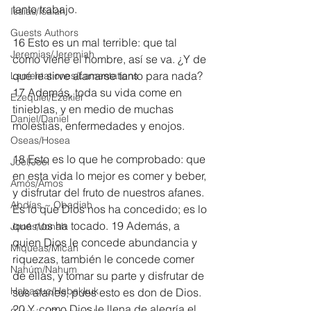
tanto trabajo.
Isaías/Isaiah
Guests Authors
16 Esto es un mal terrible: que tal 
Jeremias/Jeremiah
como viene el hombre, así se va. ¿Y de 
qué le sirve afanarse tanto para nada? 
Lamentationes/Lamentations
17 Además, toda su vida come en 
Ezequiel/Ezekiel
tinieblas, y en medio de muchas 
Daniel/Daniel
molestias, enfermedades y enojos.
Oseas/Hosea
18 Esto es lo que he comprobado: que 
Joel/Joel
en esta vida lo mejor es comer y beber, 
Amós/Amos
y disfrutar del fruto de nuestros afanes. 
Abdías ~ Obadiah
Es lo que Dios nos ha concedido; es lo 
que nos ha tocado. 19 Además, a 
Jonás/Jonah
quien Dios le concede abundancia y 
Miqueas/Micah
riquezas, también le concede comer 
Nahúm/Nahum
de ellas, y tomar su parte y disfrutar de 
Habacuc/Habakkuk
sus afanes, pues esto es don de Dios. 
20 Y, como Dios le llena de alegría el 