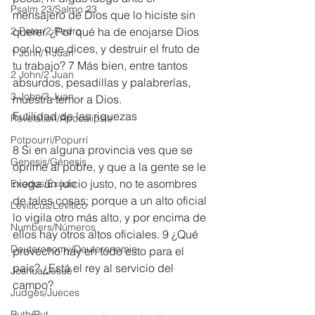
Psalm 23/Salmo 23
mensajero de Dios que lo hiciste sin 
2 Peter/2 Pedro
querer. ¿Por qué ha de enojarse Dios 
por lo que dices, y destruir el fruto de 
1 John/1 Juan
tu trabajo? 7 Más bien, entre tantos 
2 John/2 Juan
absurdos, pesadillas y palabrerías, 
3 John/3 Juan
muestra temor a Dios.
Futilidad de las riquezas
Revelation/Apocalipsis
Potpourri/Popurrí
8 Si en alguna provincia ves que se 
Genesis/Génesis
oprime al pobre, y que a la gente se le 
niega un juicio justo, no te asombres 
Exodus/Éxodo
de tales cosas; porque a un alto oficial 
Leviticus/Levítico
lo vigila otro más alto, y por encima de 
Numbers/Números
ellos hay otros altos oficiales. 9 ¿Qué 
Deuteronomy/Deuteronomio
provecho hay en todo esto para el 
país? ¿Está el rey al servicio del 
Joshua/Josué
campo? 
Judges/Jueces
Ruth/Rut