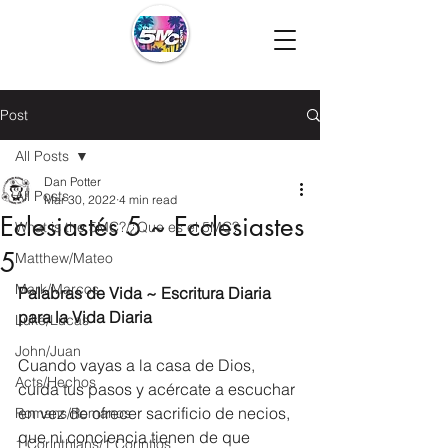
Post
All Posts
Dan Potter
All Posts
Mar 30, 2022
4 min read
Eclesiastés 5 ~ Ecclesiastes
What is the 5MC?/¿Que es el 5MC?
5
Matthew/Mateo
Mark/Marcos
Palabras de Vida ~ Escritura Diaria 
para la Vida Diaria
Luke/Lucas
John/Juan
Cuando vayas a la casa de Dios, 
Acts/Hechos
cuida tus pasos y acércate a escuchar 
en vez de ofrecer sacrificio de necios, 
Romans/Romanos
que ni conciencia tienen de que 
1 Corinthians/1 Corintios