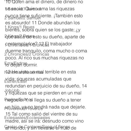
10 Quien ama el dinero, de dinero no 
se sacia. Quien ama las riquezas 
1 Samuel/1 Samuel
nunca tiene suficiente. ¡También esto 
2 Samuel/2 Samuel
es absurdo! 11 Donde abundan los 
1 Kings/1 Reyes
bienes, sobra quien se los gaste; ¿y 
2 Kings/2 Reyes
qué saca de esto su dueño, aparte de 
contemplarlos? 12 El trabajador 
1 Chronicles/1 Crónicas
duerme tranquilo, coma mucho o coma 
2 Chronicles/2 Crónicas
poco. Al rico sus muchas riquezas no 
Ezra/Esdras
lo dejan dormir.
13 He visto un mal terrible en esta 
Nehemiah/Nehemías
vida: riquezas acumuladas que 
Esther/Ester
redundan en perjuicio de su dueño, 14 
Job/Job
y riquezas que se pierden en un mal 
Psalms/Salmos
negocio. Y, si llega su dueño a tener 
un hijo, ya no tendrá nada que dejarle. 
Proverbios/Proverbs
15 Tal como salió del vientre de su 
Eclesiastés/Ecclesiastes
madre, así se irá: desnudo como vino 
Cantar de Cantares/Song of Songs
al mundo, y sin llevarse el fruto de 