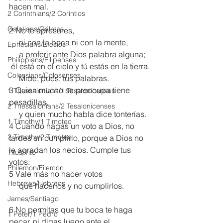
hacen mal.
2 Corinthians/2 Corintios
Galatians/Gálatas
2 No te apresures,
     ni con la boca ni con la mente,
Ephesians/Efesios
     a proferir ante Dios palabra alguna;
Philippians/Filipenses
 él está en el cielo y tú estás en la tierra.
Colossians/Colosenses
     Mide, pues, tus palabras.
3 Quien mucho se preocupa tiene 
1 Thessalonians/1 Tesalonicenses
pesadillas,
2 Thessalonians/2 Tesalonicenses
     y quien mucho habla dice tonterías.
1 Timothy/1 Timoteo
4 Cuando hagas un voto a Dios, no 
2 Timothy/2 Timoteo
tardes en cumplirlo, porque a Dios no 
le agradan los necios. Cumple tus 
Titus/Tito
votos:
Philemon/Filemon
5 Vale más no hacer votos
Hebrews/Hebreos
     que hacerlos y no cumplirlos.
James/Santiago
6 No permitas que tu boca te haga 
1 Peter/1 Pedro
pecar, ni digas luego ante el 