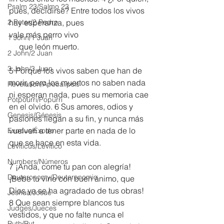
Psalm 23/Salmo 23
pues, decidirse? Entre todos los vivos 
2 Peter/2 Pedro
hay esperanza, pues
vale más perro vivo
1 John/1 Juan
     que león muerto.
2 John/2 Juan
3 John/3 Juan
5 Porque los vivos saben que han de 
morir, pero los muertos no saben nada 
Revelation/Apocalipsis
ni esperan nada, pues su memoria cae 
Potpourri/Popurrí
en el olvido. 6 Sus amores, odios y 
Genesis/Génesis
pasiones llegan a su fin, y nunca más 
vuelven a tener parte en nada de lo 
Exodus/Éxodo
que se hace en esta vida.
Leviticus/Levítico
Numbers/Números
7 ¡Anda, come tu pan con alegría! 
Deuteronomy/Deuteronomio
¡Bebe tu vino con buen ánimo, que 
Dios ya se ha agradado de tus obras! 
Joshua/Josué
8 Que sean siempre blancos tus 
Judges/Jueces
vestidos, y que no falte nunca el 
Ruth/Rut