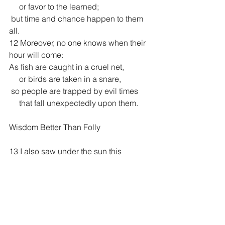
     or favor to the learned;
 but time and chance happen to them 
all.
12 Moreover, no one knows when their 
hour will come:
As fish are caught in a cruel net,
     or birds are taken in a snare,
 so people are trapped by evil times
     that fall unexpectedly upon them.
Wisdom Better Than Folly
13 I also saw under the sun this 
example of wisdom that greatly 
impressed me: 14 There was once a 
small city with only a few people in it. 
And a powerful king came against it, 
surrounded it and built huge siege 
works against it. 15 Now there lived in 