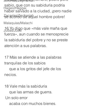
Sofonías/Zephaniah
sabio, que con su sabiduría podría 
Hageo/Haggai
haber salvado a la ciudad, ¡pero nadie 
Zacarías/Zechariah
se acordó de aquel hombre pobre!
Malaquías/Malachi
16 Yo digo que «más vale maña que 
Judas/Jude
fuerza», aun cuando se menosprecie 
la sabiduría del pobre y no se preste 
atención a sus palabras.
17 Más se atiende a las palabras 
tranquilas de los sabios
     que a los gritos del jefe de los 
necios.
18 Vale más la sabiduría
     que las armas de guerra.
 Un solo error
     acaba con muchos bienes.