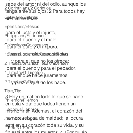
sabe del amor ni del odio, aunque los 
2 Corinthians/2 Corintios
tenga ante sus ojos. 2 Para todos hay 
Galatians/Gálatas
un mismo final:
Ephesians/Efesios
para el justo y el injusto,
Philippians/Filipenses
 para el bueno y el malo,
Colossians/Colosenses
 para el puro y el impuro,
 para el que ofrece sacrificios
1 Thessalonians/1 Tesalonicenses
     y para el que no los ofrece;
2 Thessalonians/2 Tesalonicenses
 para el bueno y para el pecador,
1 Timothy/1 Timoteo
 para el que hace juramentos
2 Timothy/2 Timoteo
     y para el que no los hace.
Titus/Tito
3 Hay un mal en todo lo que se hace 
Philemon/Filemon
en esta vida: que todos tienen un 
Hebrews/Hebreos
mismo final. Además, el corazón del 
hombre rebosa de maldad; la locura 
James/Santiago
está en su corazón toda su vida, y su 
1 Peter/1 Pedro
fin está entre los muertos. 4 ¿Por quién, 