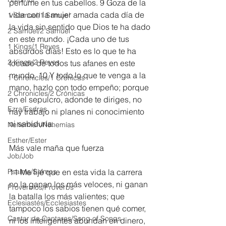
perfume en tus cabellos. 9 Goza de la 
vida con la mujer amada cada día de 
1 Samuel/1 Samuel
la vida sin sentido que Dios te ha dado 
2 Samuel/2 Samuel
en este mundo. ¡Cada uno de tus 
1 Kings/1 Reyes
absurdos días! Esto es lo que te ha 
2 Kings/2 Reyes
tocado de todos tus afanes en este 
mundo. 10 Y todo lo que te venga a la 
1 Chronicles/1 Crónicas
mano, hazlo con todo empeño; porque 
2 Chronicles/2 Crónicas
en el sepulcro, adonde te diriges, no 
Ezra/Esdras
hay trabajo ni planes ni conocimiento 
ni sabiduría.
Nehemiah/Nehemías
Esther/Ester
Más vale maña que fuerza
Job/Job
Psalms/Salmos
11 Me fijé que en esta vida la carrera 
no la ganan los más veloces, ni ganan 
Proverbios/Proverbs
la batalla los más valientes; que 
Eclesiastés/Ecclesiastes
tampoco los sabios tienen qué comer, 
Cantar de Cantares/Song of Songs
ni los inteligentes abundan en dinero, 