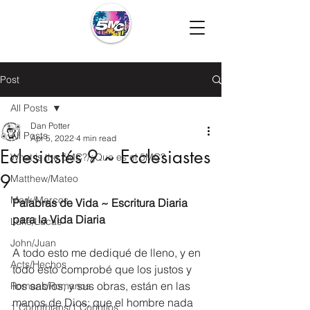
Post
All Posts
Dan Potter
All Posts
Apr 5, 2022
4 min read
Eclesiastés 9 ~ Ecclesiastes
What is the 5MC?/¿Que es el 5MC?
9
Matthew/Mateo
Mark/Marcos
Palabras de Vida ~ Escritura Diaria 
para la Vida Diaria
Luke/Lucas
John/Juan
A todo esto me dediqué de lleno, y en 
Acts/Hechos
todo esto comprobé que los justos y 
los sabios, y sus obras, están en las 
Romans/Romanos
manos de Dios; que el hombre nada 
1 Corinthians/1 Corintios