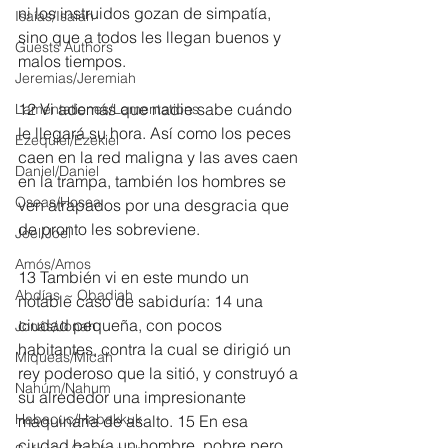
ni los instruidos gozan de simpatía, 
Isaías/Isaiah
sino que a todos les llegan buenos y 
Guests Authors
malos tiempos.
Jeremias/Jeremiah
12 Vi además que nadie sabe cuándo 
Lamentationes/Lamentations
le llegará su hora. Así como los peces 
Ezequiel/Ezekiel
caen en la red maligna y las aves caen 
Daniel/Daniel
en la trampa, también los hombres se 
Oseas/Hosea
ven atrapados por una desgracia que 
de pronto les sobreviene.
Joel/Joel
Amós/Amos
13 También vi en este mundo un 
Abdías ~ Obadiah
notable caso de sabiduría: 14 una 
ciudad pequeña, con pocos 
Jonás/Jonah
habitantes, contra la cual se dirigió un 
Miqueas/Micah
rey poderoso que la sitió, y construyó a 
Nahúm/Nahum
su alrededor una impresionante 
Habacuc/Habakkuk
maquinaria de asalto. 15 En esa 
ciudad había un hombre, pobre pero 