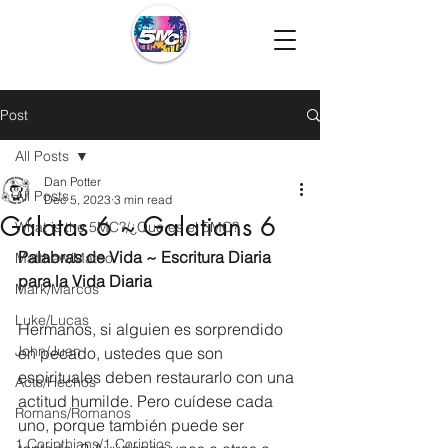
Post
All Posts
Dan Potter
All Posts
Dec 5, 2023
3 min read
Gálatas 6 ~ Galatians 6
What is the 5MC?/¿Que es el 5MC?
Palabras de Vida ~ Escritura Diaria 
Matthew/Mateo
para la Vida Diaria
Mark/Marcos
Luke/Lucas
Hermanos, si alguien es sorprendido 
John/Juan
en pecado, ustedes que son 
espirituales deben restaurarlo con una 
Acts/Hechos
actitud humilde. Pero cuídese cada 
Romans/Romanos
uno, porque también puede ser 
1 Corinthians/1 Corintios