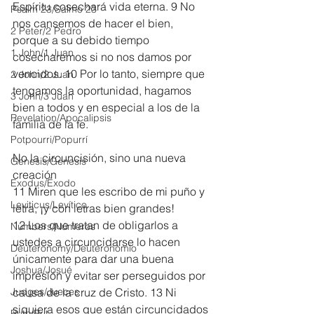
Espíritu cosechará vida eterna. 9 No 
Psalm 23/Salmo 23
nos cansemos de hacer el bien, 
2 Peter/2 Pedro
porque a su debido tiempo 
1 John/1 Juan
cosecharemos si no nos damos por 
vencidos. 10 Por lo tanto, siempre que 
2 John/2 Juan
tengamos la oportunidad, hagamos 
3 John/3 Juan
bien a todos y en especial a los de la 
Revelation/Apocalipsis
familia de la fe.
Potpourri/Popurrí
No la circuncisión, sino una nueva 
Genesis/Génesis
creación
Exodus/Éxodo
11 Miren que les escribo de mi puño y 
Leviticus/Levítico
letra, ¡y con letras bien grandes!
12 Los que tratan de obligarlos a 
Numbers/Números
ustedes a circuncidarse lo hacen 
Deuteronomy/Deuteronomio
únicamente para dar una buena 
Joshua/Josué
impresión y evitar ser perseguidos por 
Judges/Jueces
causa de la cruz de Cristo. 13 Ni 
siquiera esos que están circuncidados 
Ruth/Rut