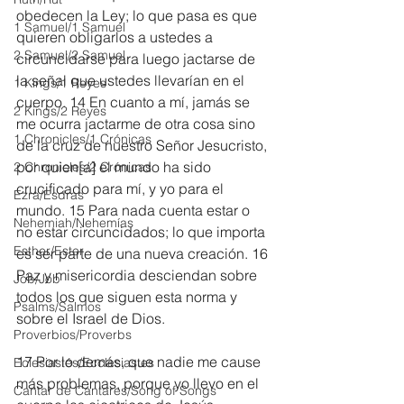
obedecen la Ley; lo que pasa es que 
1 Samuel/1 Samuel
quieren obligarlos a ustedes a 
2 Samuel/2 Samuel
circuncidarse para luego jactarse de 
la señal que ustedes llevarían en el 
1 Kings/1 Reyes
cuerpo. 14 En cuanto a mí, jamás se 
2 Kings/2 Reyes
me ocurra jactarme de otra cosa sino 
1 Chronicles/1 Crónicas
de la cruz de nuestro Señor Jesucristo, 
por quien[
a
] el mundo ha sido 
2 Chronicles/2 Crónicas
crucificado para mí, y yo para el 
Ezra/Esdras
mundo. 15 Para nada cuenta estar o 
Nehemiah/Nehemías
no estar circuncidados; lo que importa 
Esther/Ester
es ser parte de una nueva creación. 16 
Paz y misericordia desciendan sobre 
Job/Job
todos los que siguen esta norma y 
Psalms/Salmos
sobre el Israel de Dios.
Proverbios/Proverbs
17 Por lo demás, que nadie me cause 
Eclesiastés/Ecclesiastes
más problemas, porque yo llevo en el 
Cantar de Cantares/Song of Songs