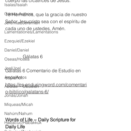
cuerpo las cicatrices de Jesús.
Isaías/Isaiah
Guests Authors
18 Hermanos, que la gracia de nuestro 
Señor Jesucristo sea con el espíritu de 
Jeremias/Jeremiah
cada uno de ustedes. Amén.
Lamentationes/Lamentations
Ezequiel/Ezekiel
Daniel/Daniel
	     Gálatas 6
Oseas/Hosea
Joel/Joel
Gálatas 6 Comentario de Estudio en 
Amós/Amos
español:
https://es.enduringword.com/comentari
Abdías ~ Obadiah
o-biblico/galatans-6/
Jonás/Jonah
Miqueas/Micah
Nahúm/Nahum
Words of Life ~ Daily Scripture for 
Habacuc/Habakkuk
Daily Life