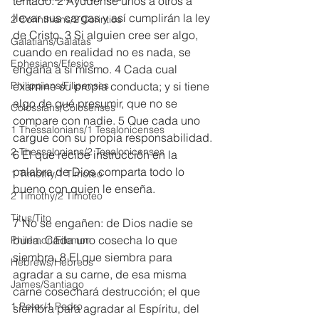
tentado. 2 Ayúdense unos a otros a 
llevar sus cargas y así cumplirán la ley 
2 Corinthians/2 Corintios
de Cristo. 3 Si alguien cree ser algo, 
Galatians/Gálatas
cuando en realidad no es nada, se 
Ephesians/Efesios
engaña a sí mismo. 4 Cada cual 
Philippians/Filipenses
examine su propia conducta; y si tiene 
algo de qué presumir, que no se 
Colossians/Colosenses
compare con nadie. 5 Que cada uno 
1 Thessalonians/1 Tesalonicenses
cargue con su propia responsabilidad.
2 Thessalonians/2 Tesalonicenses
6 El que recibe instrucción en la 
palabra de Dios comparta todo lo 
1 Timothy/1 Timoteo
bueno con quien le enseña.
2 Timothy/2 Timoteo
Titus/Tito
7 No se engañen: de Dios nadie se 
burla. Cada uno cosecha lo que 
Philemon/Filemon
siembra. 8 El que siembra para 
Hebrews/Hebreos
agradar a su carne, de esa misma 
James/Santiago
carne cosechará destrucción; el que 
1 Peter/1 Pedro
siembra para agradar al Espíritu, del 