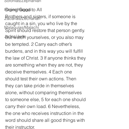
Sofonías/Zephaniah
Doing Good to All
Hageo/Haggai
Brothers and sisters, if someone is 
Zacarías/Zechariah
caught in a sin, you who live by the 
Malaquías/Malachi
Spirit should restore that person gently. 
Judas/Jude
But watch yourselves, or you also may 
be tempted. 2 Carry each other’s 
burdens, and in this way you will fulfill 
the law of Christ. 3 If anyone thinks they 
are something when they are not, they 
deceive themselves. 4 Each one 
should test their own actions. Then 
they can take pride in themselves 
alone, without comparing themselves 
to someone else, 5 for each one should 
carry their own load. 6 Nevertheless, 
the one who receives instruction in the 
word should share all good things with 
their instructor.