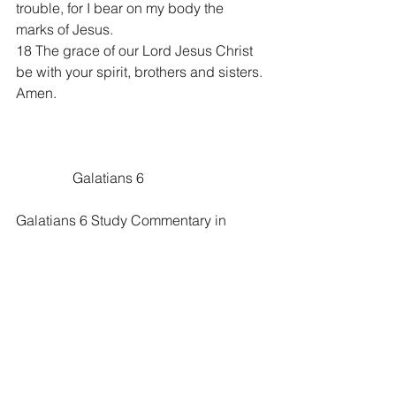
trouble, for I bear on my body the 
marks of Jesus.
18 The grace of our Lord Jesus Christ 
be with your spirit, brothers and sisters. 
Amen.
	      Galatians 6
Galatians 6 Study Commentary in 
english:
https://enduringword.com/bible-
commentary/galatians-6/