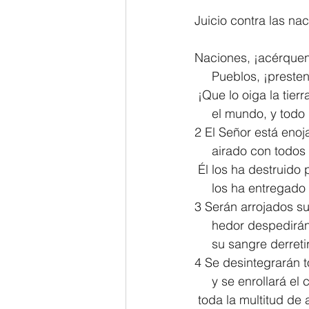
Juicio contra las na
2 Thessalonians/2 Tesalonicenses
Naciones, ¡acérque
     Pueblos, ¡prest
Hebrews/Hebreos
James/San
 ¡Que lo oiga la tier
     el mundo, y to
2 El Señor está enoj
2 John/2 Juan
3 John/3 Juan
     airado con todo
 Él los ha destruido
     los ha entrega
3 Serán arrojados s
     hedor despedi
     su sangre derr
4 Se desintegrarán t
     y se enrollará
 toda la multitud de 