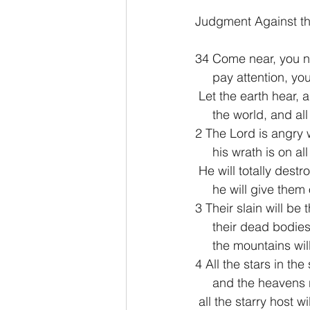
Judgment Against th
34 Come near, you na
     pay attention, 
 Let the earth hear, an
     the world, and a
2 The Lord is angry w
     his wrath is on a
 He will totally dest
     he will give th
3 Their slain will be 
     their dead bodie
     the mountains 
4 All the stars in the
     and the heavens
 all the starry host wil