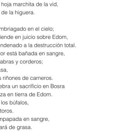
 la hoja marchita de la vid,
os de la higuera.
mbriagado en el cielo;
sciende en juicio sobre Edom,
 condenado a la destrucción total.
or está bañada en sangre,
e cabras y corderos;
asa,
 los riñones de carneros.
ebra un sacrificio en Bosra
tanza en tierra de Edom.
 los búfalos,
s toros.
 empapada en sangre,
lenará de grasa.