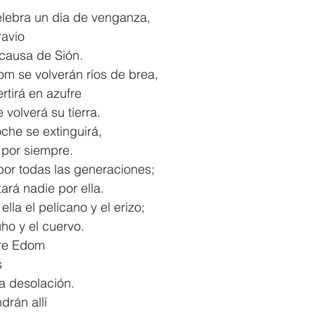
elebra un día de venganza,
ravio
la causa de Sión.
om se volverán ríos de brea,
vertirá en azufre
 se volverá su tierra.
oche se extinguirá,
rá por siempre.
or todas las generaciones;
itará nadie por ella.
lla el pelícano y el erizo;
 búho y el cuervo.
bre Edom
s
e la desolación.
drán allí