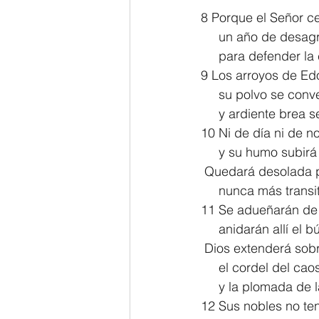
8 Porque el Señor c
     un año de desag
     para defender 
9 Los arroyos de Ed
     su polvo se con
     y ardiente brea
10 Ni de día ni de n
     y su humo subi
 Quedará desolada p
     nunca más trans
11 Se adueñarán de e
     anidarán allí el
 Dios extenderá so
     el cordel del cao
     y la plomada d
12 Sus nobles no ten