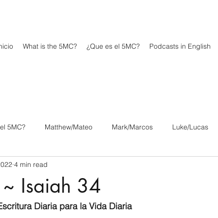
icio
What is the 5MC?
¿Que es el 5MC?
Podcasts in English
 el 5MC?
Matthew/Mateo
Mark/Marcos
Luke/Lucas
2022
4 min read
os
1 Corinthians/1 Corintios
2 Corinthians/2 Corintios
 ~ Isaiah 34
/Filipenses
Colossians/Colosenses
1 Thessalonians/1 Tesa
scritura Diaria para la Vida Diaria