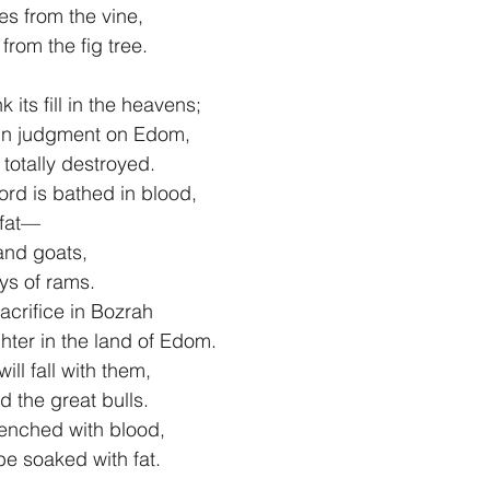
eaves from the vine,
igs from the fig tree.
its fill in the heavens;
nds in judgment on Edom,
ve totally destroyed.
ord is bathed in blood,
h fat—
and goats,
neys of rams.
sacrifice in Bozrah
aughter in the land of Edom.
ill fall with them,
 and the great bulls.
drenched with blood,
ll be soaked with fat.