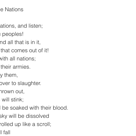
e Nations
tions, and listen;
you peoples!
d all that is in it,
ll that comes out of it!
ith all nations;
ll their armies.
roy them,
em over to slaughter.
thrown out,
s will stink;
will be soaked with their blood.
 sky will be dissolved
 rolled up like a scroll;
l fall