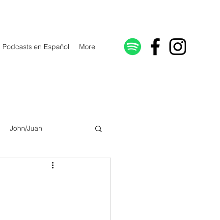
Podcasts en Español
More
John/Juan
Galatians/Gálatas
lonicenses