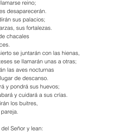
 llamarse reino;
ncipes desaparecerán.
irán sus palacios;
as zarzas, sus fortalezas.
 de chacales
uces.
ierto se juntarán con las hienas,
monteses se llamarán unas a otras;
rán las aves nocturnas
 un lugar de descanso.
ará y pondrá sus huevos;
incubará y cuidará a sus crías.
irán los buitres,
u pareja.
 del Señor y lean: