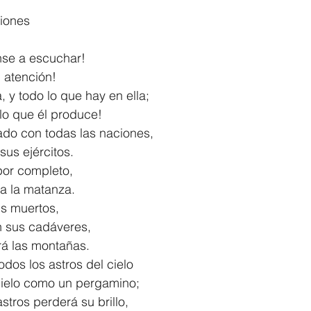
ciones
1 Timothy/1 Timoteo
2 Timothy/2 Timoteo
Titus/Tito
nse a escuchar!
en atención!
tiago
1 Peter/1 Pedro
Psalm 23/Salmo 23
2 Peter/2 
ra, y todo lo que hay en ella;
do lo que él produce!
ado con todas las naciones,
Revelation/Apocalipsis
Potpourri/Popurrí
Genesis/Gén
s sus ejércitos.
 por completo,
do a la matanza.
us muertos,
rán sus cadáveres,
etirá las montañas.
odos los astros del cielo
 el cielo como un pergamino;
astros perderá su brillo,