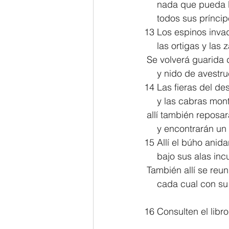
     nada que pueda
     todos sus prí
13 Los espinos invad
     las ortigas y l
 Se volverá guarida
     y nido de avestr
14 Las fieras del des
     y las cabras 
 allí también reposa
     y encontrarán
15 Allí el búho anid
     bajo sus alas 
 También allí se reun
     cada cual con s
16 Consulten el libro