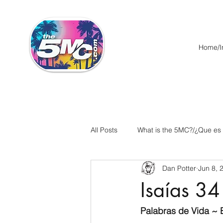
Home/In
All Posts
What is the 5MC?/¿Que es
Dan Potter
Jun 8, 
Acts/Hechos
Romans/Roman
Isaías 34
Ephesians/Efesios
Philippians
Palabras de Vida ~ E