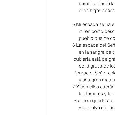
     como lo pierde
     o los higos sec
5 Mi espada se ha e
     miren cómo de
     pueblo que he
6 La espada del Señ
     en la sangre d
 cubierta está de gr
     de la grasa de
 Porque el Señor cel
     y una gran ma
7 Y con ellos caerán
     los terneros y lo
 Su tierra quedará
     y su polvo se l