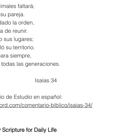
males faltará;
á su pareja.
dado la orden,
s ha de reunir.
o sus lugares;
ló su territorio.
para siempre,
 por todas las generaciones.
							Isaías 34
io de Estudio en español:
ord.com/comentario-biblico/isaias-34/
 Scripture for Daily Life