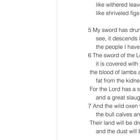
     like withered l
     like shriveled f
5 My sword has drunk 
     see, it desce
     the people I ha
6 The sword of the L
     it is covered wit
 the blood of lambs 
     fat from the kid
 For the Lord has a 
     and a great sl
7 And the wild oxen w
     the bull calves
 Their land will be 
     and the dust wi