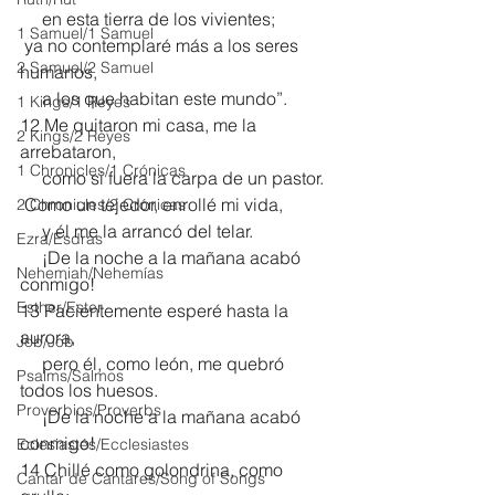
     en esta tierra de los vivientes;
1 Samuel/1 Samuel
 ya no contemplaré más a los seres 
2 Samuel/2 Samuel
humanos,
     a los que habitan este mundo”. 
1 Kings/1 Reyes
12 Me quitaron mi casa, me la 
2 Kings/2 Reyes
arrebataron,
1 Chronicles/1 Crónicas
     como si fuera la carpa de un pastor.
 Como un tejedor, enrollé mi vida,
2 Chronicles/2 Crónicas
     y él me la arrancó del telar.
Ezra/Esdras
     ¡De la noche a la mañana acabó 
Nehemiah/Nehemías
conmigo!
Esther/Ester
13 Pacientemente esperé hasta la 
aurora,
Job/Job
     pero él, como león, me quebró 
Psalms/Salmos
todos los huesos.
Proverbios/Proverbs
     ¡De la noche a la mañana acabó 
conmigo!
Eclesiastés/Ecclesiastes
14 Chillé como golondrina, como 
Cantar de Cantares/Song of Songs