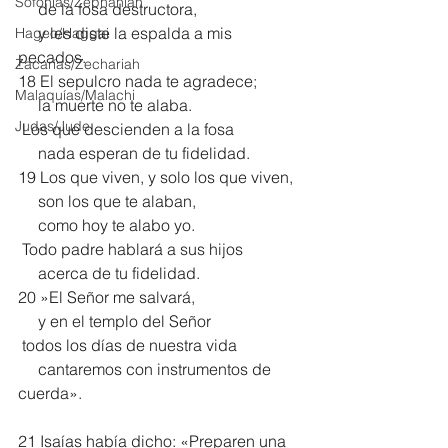
Sofonías/Zephaniah
     de la fosa destructora,
     y les diste la espalda a mis 
Hageo/Haggai
pecados.
Zacarías/Zechariah
18 El sepulcro nada te agradece;
Malaquías/Malachi
     la muerte no te alaba.
Judas/Jude
 Los que descienden a la fosa
     nada esperan de tu fidelidad.
19 Los que viven, y solo los que viven,
     son los que te alaban,
     como hoy te alabo yo.
 Todo padre hablará a sus hijos
     acerca de tu fidelidad.
20 »El Señor me salvará,
     y en el templo del Señor
 todos los días de nuestra vida
     cantaremos con instrumentos de 
cuerda».
21 Isaías había dicho: «Preparen una 