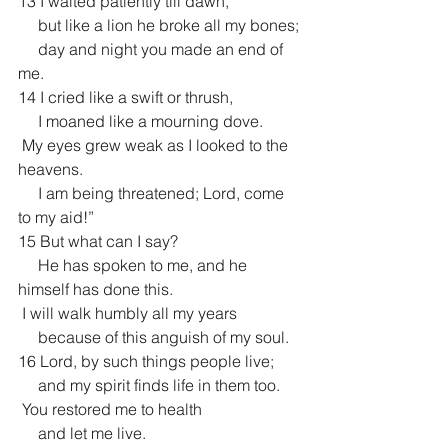
13 I waited patiently till dawn,
     but like a lion he broke all my bones;
     day and night you made an end of 
me.
14 I cried like a swift or thrush,
     I moaned like a mourning dove.
 My eyes grew weak as I looked to the 
heavens.
     I am being threatened; Lord, come 
to my aid!”
15 But what can I say?
     He has spoken to me, and he 
himself has done this.
 I will walk humbly all my years
     because of this anguish of my soul.
16 Lord, by such things people live;
     and my spirit finds life in them too.
 You restored me to health
     and let me live.