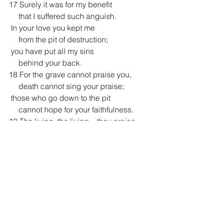
17 Surely it was for my benefit
     that I suffered such anguish.
 In your love you kept me
     from the pit of destruction;
 you have put all my sins
     behind your back.
18 For the grave cannot praise you,
     death cannot sing your praise;
 those who go down to the pit
     cannot hope for your faithfulness.
19 The living, the living—they praise 
you,
     as I am doing today;
 parents tell their children
     about your faithfulness.
20 The Lord will save me,
     and we will sing with stringed 
instruments
 all the days of our lives