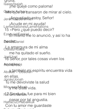
grulla;
Isaías/Isaiah
     ¡me quejé como paloma!
Guests Authors
 Mis ojos se cansaron de mirar al cielo.
     ¡Angustiado estoy, Señor!
Jeremias/Jeremiah
     ¡Acude en mi ayuda!
Lamentationes/Lamentations
15 »Pero ¿qué puedo decir?
Ezequiel/Ezekiel
     Él mismo me lo anunció, y así lo ha 
hecho.
Daniel/Daniel
 La amargura de mi alma
Oseas/Hosea
     me ha quitado el sueño.
Joel/Joel
16 Señor, por tales cosas viven los 
Amós/Amos
hombres,
     y también mi espíritu encuentra vida 
Abdías ~ Obadiah
en ellas.
Jonás/Jonah
 Tú me devolviste la salud
Miqueas/Micah
     y me diste vida.
17 Sin duda, fue para mi bien
Nahúm/Nahum
     pasar por tal angustia.
Habacuc/Habakkuk
 Con tu amor me guardaste