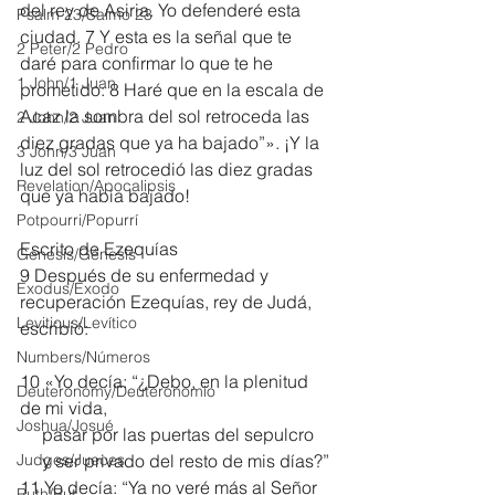
del rey de Asiria. Yo defenderé esta 
Psalm 23/Salmo 23
ciudad. 7 Y esta es la señal que te 
2 Peter/2 Pedro
daré para confirmar lo que te he 
1 John/1 Juan
prometido: 8 Haré que en la escala de 
Acaz la sombra del sol retroceda las 
2 John/2 Juan
diez gradas que ya ha bajado”». ¡Y la 
3 John/3 Juan
luz del sol retrocedió las diez gradas 
Revelation/Apocalipsis
que ya había bajado!
Potpourri/Popurrí
Escrito de Ezequías
Genesis/Génesis
9 Después de su enfermedad y 
Exodus/Éxodo
recuperación Ezequías, rey de Judá, 
Leviticus/Levítico
escribió:
Numbers/Números
10 «Yo decía: “¿Debo, en la plenitud 
Deuteronomy/Deuteronomio
de mi vida,
Joshua/Josué
     pasar por las puertas del sepulcro
Judges/Jueces
     y ser privado del resto de mis días?”
11 Yo decía: “Ya no veré más al Señor
Ruth/Rut