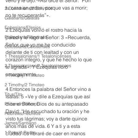
verlo y le dijo: «Así dice el Señor: “Pon 
tu casa en orden, porque vas a morir; 
2 Corinthians/2 Corintios
no te recuperarás”».
Galatians/Gálatas
Ephesians/Efesios
2 Ezequías volvió el rostro hacia la 
Philippians/Filipenses
pared y le rogó al Señor: 3 «Recuerda, 
Señor, que yo me he conducido 
Colossians/Colosenses
delante de ti con lealtad y con un 
1 Thessalonians/1 Tesalonicenses
corazón íntegro, y que he hecho lo que 
2 Thessalonians/2 Tesalonicenses
te agrada». Y Ezequías lloró 
amargamente.
1 Timothy/1 Timoteo
2 Timothy/2 Timoteo
4 Entonces la palabra del Señor vino a 
Titus/Tito
Isaías: 5 «Ve y dile a Ezequías que así 
dice el Señor, Dios de su antepasado 
Philemon/Filemon
David: “He escuchado tu oración y he 
Hebrews/Hebreos
visto tus lágrimas; voy a darte quince 
James/Santiago
años más de vida. 6 Y a ti y a esta 
1 Peter/1 Pedro
ciudad los libraré de caer en manos 