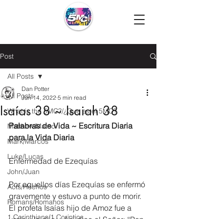
Post
All Posts
Dan Potter
All Posts
Jun 14, 2022
5 min read
Isaías 38 ~ Isaiah 38
What is the 5MC?/¿Que es el 5MC?
Palabras de Vida ~ Escritura Diaria 
Matthew/Mateo
para la Vida Diaria
Mark/Marcos
Luke/Lucas
Enfermedad de Ezequías
John/Juan
Por aquellos días Ezequías se enfermó 
Acts/Hechos
gravemente y estuvo a punto de morir. 
Romans/Romanos
El profeta Isaías hijo de Amoz fue a 
1 Corinthians/1 Corintios