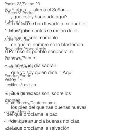
Psalm 23/Salmo 23
5 »Y ahora —afirma el Señor—,
2 Peter/2 Pedro
     ¿qué estoy haciendo aquí?
1 John/1 Juan
 Sin motivo se han llevado a mi pueblo;
     sus gobernantes se mofan de él. 
2 John/2 Juan
 No hay un solo momento
3 John/3 Juan
     en que mi nombre no lo blasfemen.
Revelation/Apocalipsis
6 Por eso mi pueblo conocerá mi 
Potpourri/Popurrí
nombre,
     y en aquel día sabrán
Genesis/Génesis
     que yo soy quien dice: “¡Aquí 
Exodus/Éxodo
estoy!”»
Leviticus/Levítico
7 ¡Qué hermosos son, sobre los 
Numbers/Números
montes,
Deuteronomy/Deuteronomio
     los pies del que trae buenas nuevas;
Joshua/Josué
 del que proclama la paz,
Judges/Jueces
     del que anuncia buenas noticias,
 del que proclama la salvación,
Ruth/Rut