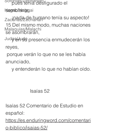
Sofonías/Zephaniah
     pues tenía desfigurado el 
semblante;
Hageo/Haggai
     ¡nada de humano tenía su aspecto!
Zacarías/Zechariah
15 Del mismo modo, muchas naciones 
Malaquías/Malachi
se asombrarán, 
Judas/Jude
     y en su presencia enmudecerán los 
reyes,
 porque verán lo que no se les había 
anunciado,
     y entenderán lo que no habían oído.
		Isaías 52	
Isaías 52 Comentario de Estudio en 
español:
https://es.enduringword.com/comentari
o-biblico/isaias-52/