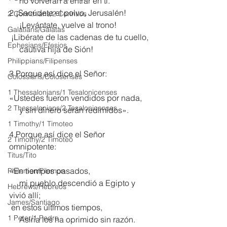
     no volverán a entrar en ti.
2 ¡Sacúdete el polvo, Jerusalén!
2 Corinthians/2 Corintios
     ¡Levántate, vuelve al trono!
Galatians/Gálatas
 ¡Libérate de las cadenas de tu cuello,
Ephesians/Efesios
     cautiva hija de Sión!
Philippians/Filipenses
3 Porque así dice el Señor:
Colossians/Colosenses
1 Thessalonians/1 Tesalonicenses
«Ustedes fueron vendidos por nada,
2 Thessalonians/2 Tesalonicenses
     y sin dinero serán redimidos».
1 Timothy/1 Timoteo
4 Porque así dice el Señor 
2 Timothy/2 Timoteo
omnipotente:
Titus/Tito
«En tiempos pasados,
Philemon/Filemon
     mi pueblo descendió a Egipto y 
Hebrews/Hebreos
vivió allí;
James/Santiago
 en estos últimos tiempos,
1 Peter/1 Pedro
     Asiria los ha oprimido sin razón.