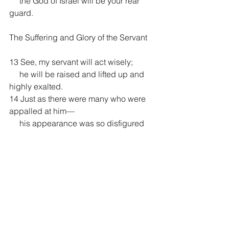
     the God of Israel will be your rear 
guard.
The Suffering and Glory of the Servant
13 See, my servant will act wisely;
     he will be raised and lifted up and 
highly exalted.
14 Just as there were many who were 
appalled at him—
     his appearance was so disfigured 
beyond that of any human being
     and his form marred beyond human 
likeness—
15 so he will sprinkle many nations, 
     and kings will shut their mouths 
because of him.
 For what they were not told, they will 
see,