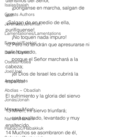
utensilios del Señor,
Isaías/Isaiah
     ¡pónganse en marcha, salgan de 
Guests Authors
allí!
 ¡Salgan de en medio de ella, 
Jeremias/Jeremiah
purifíquense!
Lamentationes/Lamentations
     ¡No toquen nada impuro!
Ezequiel/Ezekiel
12 Pero no tendrán que apresurarse ni 
salir huyendo,
Daniel/Daniel
     porque el Señor marchará a la 
Oseas/Hosea
cabeza;
Joel/Joel
     ¡el Dios de Israel les cubrirá la 
Amós/Amos
espalda!
Abdías ~ Obadiah
El sufrimiento y la gloria del siervo
Jonás/Jonah
Miqueas/Micah
13 Miren, mi siervo triunfará;
     será exaltado, levantado y muy 
Nahúm/Nahum
enaltecido.
Habacuc/Habakkuk
14 Muchos se asombraron de él, 