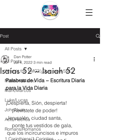
Post
All Posts
Dan Potter
All Posts
Jul 4, 2022
3 min read
Isaías 52 ~ Isaiah 52
What is the 5MC?/¿Que es el 5MC?
Palabras de Vida ~ Escritura Diaria 
Matthew/Mateo
para la Vida Diaria
Mark/Marcos
Luke/Lucas
¡Despierta, Sión, despierta!
John/Juan
     ¡Revístete de poder!
 Jerusalén, ciudad santa,
Acts/Hechos
     ponte tus vestidos de gala,
Romans/Romanos
 que los incircuncisos e impuros
1 Corinthians/1 Corintios