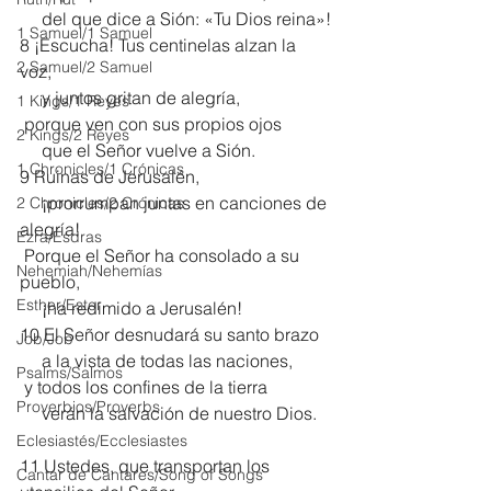
     del que dice a Sión: «Tu Dios reina»!
1 Samuel/1 Samuel
8 ¡Escucha! Tus centinelas alzan la 
2 Samuel/2 Samuel
voz,
     y juntos gritan de alegría,
1 Kings/1 Reyes
 porque ven con sus propios ojos
2 Kings/2 Reyes
     que el Señor vuelve a Sión.
1 Chronicles/1 Crónicas
9 Ruinas de Jerusalén,
     ¡prorrumpan juntas en canciones de 
2 Chronicles/2 Crónicas
alegría!
Ezra/Esdras
 Porque el Señor ha consolado a su 
Nehemiah/Nehemías
pueblo,
Esther/Ester
     ¡ha redimido a Jerusalén!
10 El Señor desnudará su santo brazo
Job/Job
     a la vista de todas las naciones,
Psalms/Salmos
 y todos los confines de la tierra
Proverbios/Proverbs
     verán la salvación de nuestro Dios.
Eclesiastés/Ecclesiastes
11 Ustedes, que transportan los 
Cantar de Cantares/Song of Songs