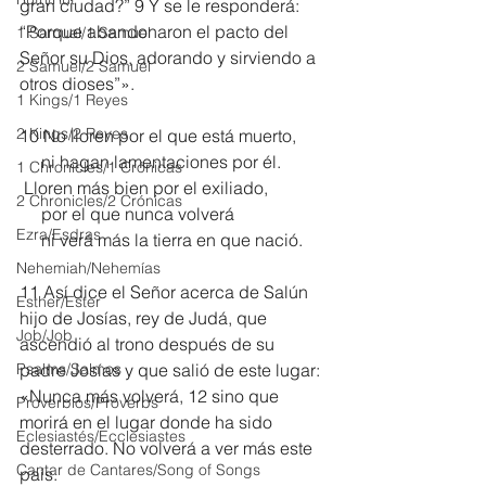
gran ciudad?” 9 Y se le responderá: 
“Porque abandonaron el pacto del 
1 Samuel/1 Samuel
Señor su Dios, adorando y sirviendo a 
2 Samuel/2 Samuel
otros dioses”».
1 Kings/1 Reyes
2 Kings/2 Reyes
10 No lloren por el que está muerto,
     ni hagan lamentaciones por él.
1 Chronicles/1 Crónicas
 Lloren más bien por el exiliado,
2 Chronicles/2 Crónicas
     por el que nunca volverá
Ezra/Esdras
     ni verá más la tierra en que nació.
Nehemiah/Nehemías
11 Así dice el Señor acerca de Salún 
Esther/Ester
hijo de Josías, rey de Judá, que 
Job/Job
ascendió al trono después de su 
Psalms/Salmos
padre Josías y que salió de este lugar: 
«Nunca más volverá, 12 sino que 
Proverbios/Proverbs
morirá en el lugar donde ha sido 
Eclesiastés/Ecclesiastes
desterrado. No volverá a ver más este 
Cantar de Cantares/Song of Songs
país.