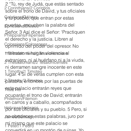
2 “Tú, rey de Judá, que estás sentado 
2 Corinthians/2 Corintios
sobre el trono de David, y tus oficiales 
Galatians/Gálatas
y tu pueblo, que entran por estas 
puertas, escuchen la palabra del 
Ephesians/Efesios
Señor. 3 Así dice el Señor: ‘Practiquen 
Philippians/Filipenses
el derecho y la justicia. Libren al 
Colossians/Colosenses
oprimido del poder del opresor. No 
maltraten ni hagan violencia al 
1 Thessalonians/1 Tesalonicenses
extranjero, ni al huérfano ni a la viuda, 
2 Thessalonians/2 Tesalonicenses
ni derramen sangre inocente en este 
1 Timothy/1 Timoteo
lugar. 4 Si de veras cumplen con esta 
2 Timothy/2 Timoteo
palabra, entonces por las puertas de 
este palacio entrarán reyes que 
Titus/Tito
ocuparán el trono de David; entrarán 
Philemon/Filemon
en carros y a caballo, acompañados 
Hebrews/Hebreos
por sus oficiales y su pueblo. 5 Pero, si 
no obedecen estas palabras, juro por 
James/Santiago
mí mismo que este palacio se 
1 Peter/1 Pedro
convertirá en un montón de ruinas. Yo, 