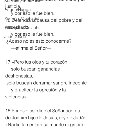
Sofonías/Zephaniah
justicia,
Hageo/Haggai
     y por eso le fue bien.
Zacarías/Zechariah
16 Defendía la causa del pobre y del 
necesitado,
Malaquías/Malachi
     y por eso le fue bien.
Judas/Jude
 ¿Acaso no es esto conocerme?
     —afirma el Señor—.
17 »Pero tus ojos y tu corazón
     solo buscan ganancias 
deshonestas,
 solo buscan derramar sangre inocente
     y practicar la opresión y la 
violencia».
18 Por eso, así dice el Señor acerca 
de Joacim hijo de Josías, rey de Judá:
«Nadie lamentará su muerte ni gritará: