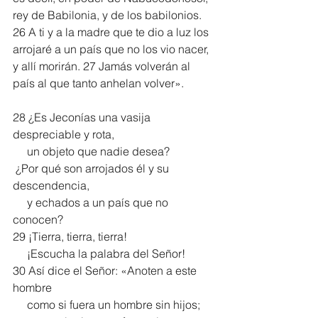
rey de Babilonia, y de los babilonios. 
26 A ti y a la madre que te dio a luz los 
arrojaré a un país que no los vio nacer, 
y allí morirán. 27 Jamás volverán al 
país al que tanto anhelan volver».
28 ¿Es Jeconías una vasija 
despreciable y rota,
     un objeto que nadie desea?
 ¿Por qué son arrojados él y su 
descendencia,
     y echados a un país que no 
conocen?
29 ¡Tierra, tierra, tierra!
     ¡Escucha la palabra del Señor!
30 Así dice el Señor: «Anoten a este 
hombre
     como si fuera un hombre sin hijos;