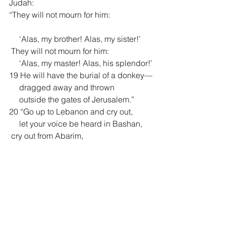
Judah:
“They will not mourn for him:
     ‘Alas, my brother! Alas, my sister!’
 They will not mourn for him:
     ‘Alas, my master! Alas, his splendor!’
19 He will have the burial of a donkey—
     dragged away and thrown
     outside the gates of Jerusalem.”
20 “Go up to Lebanon and cry out,
     let your voice be heard in Bashan,
 cry out from Abarim,
     for all your allies are crushed.
21 I warned you when you felt secure,
     but you said, ‘I will not listen!’
 This has been your way from your 
youth;
     you have not obeyed me.
22 The wind will drive all your 