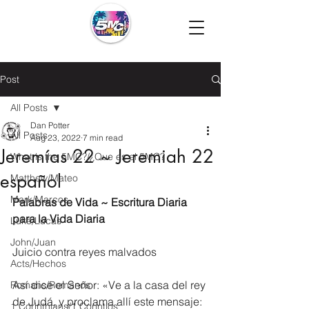
Post
All Posts
Dan Potter
All Posts
Aug 23, 2022
7 min read
Jeremías 22 ~ Jeremiah 22
What is the 5MC?/¿Que es el 5MC?
español
Matthew/Mateo
Mark/Marcos
Palabras de Vida ~ Escritura Diaria 
para la Vida Diaria
Luke/Lucas
John/Juan
Juicio contra reyes malvados
Acts/Hechos
Así dice el Señor: «Ve a la casa del rey 
Romans/Romanos
de Judá, y proclama allí este mensaje: 
1 Corinthians/1 Corintios