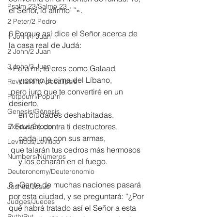
Psalm 23/Salmo 23
el Señor, lo afirmo’ ”».
2 Peter/2 Pedro
6 Porque así dice el Señor acerca de 
1 John/1 Juan
la casa real de Judá:
2 John/2 Juan
3 John/3 Juan
«Para mí, tú eres como Galaad
     y como la cima del Líbano,
Revelation/Apocalipsis
 pero juro que te convertiré en un 
Potpourri/Popurrí
desierto,
Genesis/Génesis
     en ciudades deshabitadas.
7 Enviaré contra ti destructores,
Exodus/Éxodo
     cada uno con sus armas,
Leviticus/Levítico
 que talarán tus cedros más hermosos
Numbers/Números
     y los echarán en el fuego.
Deuteronomy/Deuteronomio
8 »Gente de muchas naciones pasará 
Joshua/Josué
por esta ciudad, y se preguntará: “¿Por 
Judges/Jueces
qué habrá tratado así el Señor a esta 
Ruth/Rut