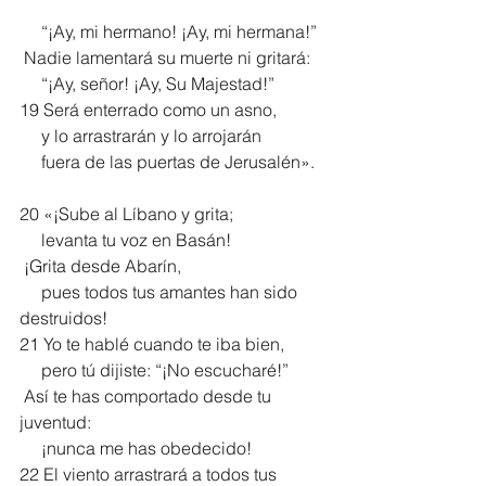
     “¡Ay, mi hermano! ¡Ay, mi hermana!”
 Nadie lamentará su muerte ni gritará:
     “¡Ay, señor! ¡Ay, Su Majestad!”
19 Será enterrado como un asno,
     y lo arrastrarán y lo arrojarán
     fuera de las puertas de Jerusalén».
20 «¡Sube al Líbano y grita;
     levanta tu voz en Basán!
 ¡Grita desde Abarín,
     pues todos tus amantes han sido 
destruidos!
21 Yo te hablé cuando te iba bien,
     pero tú dijiste: “¡No escucharé!”
 Así te has comportado desde tu 
juventud:
     ¡nunca me has obedecido!
22 El viento arrastrará a todos tus 