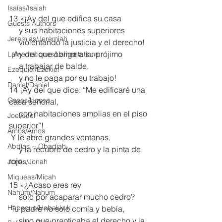
Isaías/Isaiah
13 »¡Ay del que edifica su casa
Guests Authors
     y sus habitaciones superiores
Jeremias/Jeremiah
     violentando la justicia y el derecho!
 ¡Ay del que obliga a su prójimo
Lamentationes/Lamentations
     a trabajar de balde,
Ezequiel/Ezekiel
     y no le paga por su trabajo!
Daniel/Daniel
14 ¡Ay del que dice: “Me edificaré una 
Oseas/Hosea
casa señorial,
     con habitaciones amplias en el piso 
Joel/Joel
superior”!
Amós/Amos
 Y le abre grandes ventanas,
Abdías ~ Obadiah
     y la recubre de cedro y la pinta de 
rojo.
Jonás/Jonah
Miqueas/Micah
15 »¿Acaso eres rey
Nahúm/Nahum
     solo por acaparar mucho cedro?
Habacuc/Habakkuk
 Tu padre no solo comía y bebía,
     sino que practicaba el derecho y la 