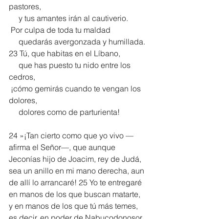
pastores,
     y tus amantes irán al cautiverio.
 Por culpa de toda tu maldad
     quedarás avergonzada y humillada.
23 Tú, que habitas en el Líbano, 
     que has puesto tu nido entre los 
cedros,
 ¡cómo gemirás cuando te vengan los 
dolores,
     dolores como de parturienta!
24 »¡Tan cierto como que yo vivo —
afirma el Señor—, que aunque 
Jeconías hijo de Joacim, rey de Judá, 
sea un anillo en mi mano derecha, aun 
de allí lo arrancaré! 25 Yo te entregaré 
en manos de los que buscan matarte, 
y en manos de los que tú más temes, 
es decir, en poder de Nabucodonosor, 