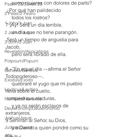
     como mujeres con dolores de parto?
Psalm 23/Salmo 23
 ¿Por qué han palidecido
2 Peter/2 Pedro
     todos los rostros?
1 John/1 Juan
7 ¡Ay! Será un día terrible,
     un día que no tiene parangón.
2 John/2 Juan
 Será un tiempo de angustia para 
3 John/3 Juan
Jacob,
Revelation/Apocalipsis
     pero será librado de ella.
Potpourri/Popurrí
8 »”En aquel día —afirma el Señor 
Genesis/Génesis
Todopoderoso—,
Exodus/Éxodo
     quebraré el yugo que mi pueblo 
Leviticus/Levítico
lleva sobre el cuello,
 romperé sus ataduras,
Numbers/Números
     y ya no serán esclavos de 
Deuteronomy/Deuteronomio
extranjeros.
Joshua/Josué
9 Servirán al Señor, su Dios,
Judges/Jueces
     y a David, a quien pondré como su 
rey.
Ruth/Rut