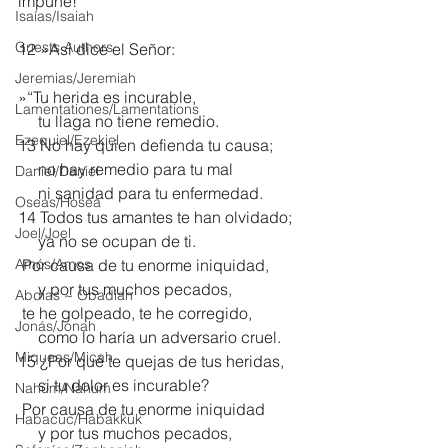
impune!”
Isaías/Isaiah
Guests Authors
12 »Así dice el Señor:
Jeremias/Jeremiah
»“Tu herida es incurable,
Lamentationes/Lamentations
     tu llaga no tiene remedio.
Ezequiel/Ezekiel
13 No hay quien defienda tu causa;
     no hay remedio para tu mal
Daniel/Daniel
     ni sanidad para tu enfermedad.
Oseas/Hosea
14 Todos tus amantes te han olvidado;
Joel/Joel
     ya no se ocupan de ti.
Amós/Amos
 Por causa de tu enorme iniquidad,
     y por tus muchos pecados,
Abdías ~ Obadiah
 te he golpeado, te he corregido,
Jonás/Jonah
     como lo haría un adversario cruel.
Miqueas/Micah
15 ¿Por qué te quejas de tus heridas,
     si tu dolor es incurable?
Nahúm/Nahum
 Por causa de tu enorme iniquidad
Habacuc/Habakkuk
     y por tus muchos pecados,