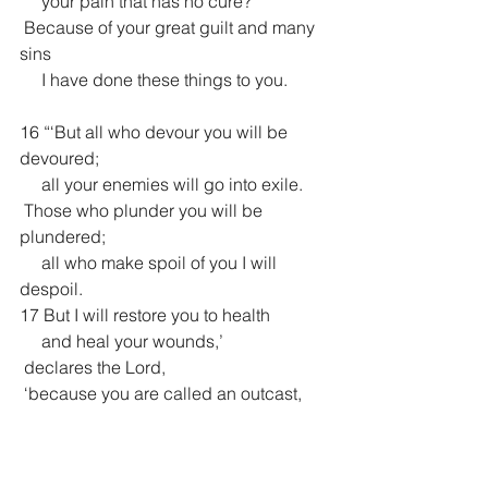
     your pain that has no cure?
 Because of your great guilt and many 
sins
     I have done these things to you.
16 “‘But all who devour you will be 
devoured;
     all your enemies will go into exile.
 Those who plunder you will be 
plundered;
     all who make spoil of you I will 
despoil.
17 But I will restore you to health
     and heal your wounds,’
 declares the Lord,
 ‘because you are called an outcast,
     Zion for whom no one cares.’
18 “This is what the Lord says: