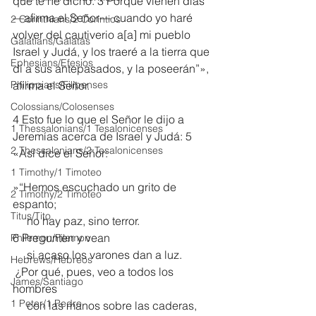
que te he dicho. 3 Porque vienen días 
—afirma el Señor— cuando yo haré 
2 Corinthians/2 Corintios
volver del cautiverio a[
a
] mi pueblo 
Galatians/Gálatas
Israel y Judá, y los traeré a la tierra que 
Ephesians/Efesios
di a sus antepasados, y la poseerán”», 
Philippians/Filipenses
afirma el Señor.
Colossians/Colosenses
4 Esto fue lo que el Señor le dijo a 
1 Thessalonians/1 Tesalonicenses
Jeremías acerca de Israel y Judá: 5 
2 Thessalonians/2 Tesalonicenses
«Así dice el Señor:
1 Timothy/1 Timoteo
»“Hemos escuchado un grito de 
2 Timothy/2 Timoteo
espanto;
Titus/Tito
     no hay paz, sino terror.
6 Pregunten y vean
Philemon/Filemon
     si acaso los varones dan a luz.
Hebrews/Hebreos
 ¿Por qué, pues, veo a todos los 
James/Santiago
hombres
1 Peter/1 Pedro
     con las manos sobre las caderas,