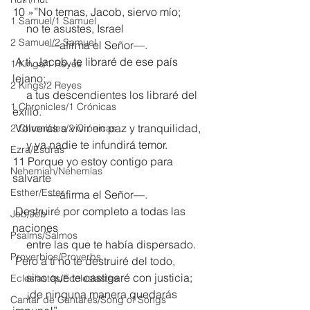
10 »”No temas, Jacob, siervo mío;
1 Samuel/1 Samuel
     no te asustes, Israel
2 Samuel/2 Samuel
             —afirma el Señor—.
 A ti, Jacob, te libraré de ese país 
1 Kings/1 Reyes
lejano;
2 Kings/2 Reyes
     a tus descendientes los libraré del 
1 Chronicles/1 Crónicas
exilio.
 Volverás a vivir en paz y tranquilidad,
2 Chronicles/2 Crónicas
     y ya nadie te infundirá temor.
Ezra/Esdras
11 Porque yo estoy contigo para 
Nehemiah/Nehemías
salvarte
Esther/Ester
             —afirma el Señor—.
 Destruiré por completo a todas las 
Job/Job
naciones
Psalms/Salmos
     entre las que te había dispersado.
Proverbios/Proverbs
 Pero a ti no te destruiré del todo,
     sino que te castigaré con justicia;
Eclesiastés/Ecclesiastes
     ¡de ninguna manera quedarás 
Cantar de Cantares/Song of Songs