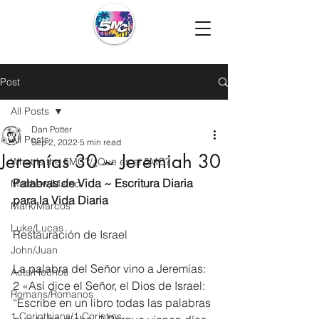
Post
All Posts
Dan Potter
All Posts
Sep 2, 2022
5 min read
Jeremías 30 ~ Jeremiah 30
What is the 5MC?/¿Que es el 5MC?
Palabras de Vida ~ Escritura Diaria 
Matthew/Mateo
para la Vida Diaria
Mark/Marcos
Luke/Lucas
Restauración de Israel
John/Juan
La palabra del Señor vino a Jeremías: 
Acts/Hechos
2 «Así dice el Señor, el Dios de Israel: 
Romans/Romanos
“Escribe en un libro todas las palabras 
1 Corinthians/1 Corintios