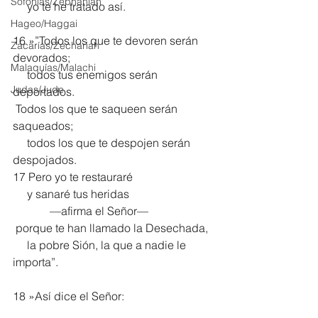
Sofonías/Zephaniah
     yo te he tratado así.
Hageo/Haggai
16 »”Todos los que te devoren serán 
Zacarías/Zechariah
devorados;
Malaquías/Malachi
     todos tus enemigos serán 
Judas/Jude
deportados.
 Todos los que te saqueen serán 
saqueados;
     todos los que te despojen serán 
despojados.
17 Pero yo te restauraré
     y sanaré tus heridas
             —afirma el Señor—
 porque te han llamado la Desechada,
     la pobre Sión, la que a nadie le 
importa”.
18 »Así dice el Señor: