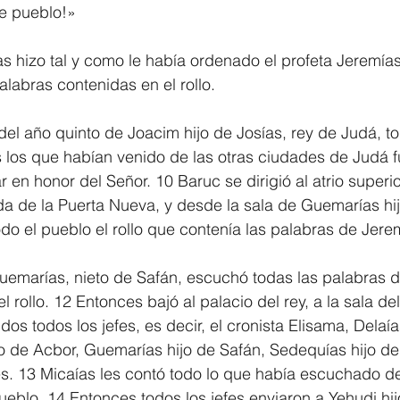
e pueblo!»
as hizo tal y como le había ordenado el profeta Jeremías
alabras contenidas en el rollo.
el año quinto de Joacim hijo de Josías, rey de Judá, to
 los que habían venido de las otras ciudades de Judá f
en honor del Señor. 10 Baruc se dirigió al atrio superio
ada de la Puerta Nueva, y desde la sala de Guemarías hij
todo el pueblo el rollo que contenía las palabras de Jere
uemarías, nieto de Safán, escuchó todas las palabras d
l rollo. 12 Entonces bajó al palacio del rey, a la sala del
s todos los jefes, es decir, el cronista Elisama, Delaía
o de Acbor, Guemarías hijo de Safán, Sedequías hijo de
es. 13 Micaías les contó todo lo que había escuchado d
pueblo. 14 Entonces todos los jefes enviaron a Yehudi hij