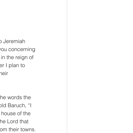
to Jeremiah 
 you concerning 
in the reign of 
r I plan to 
heir 
the words the 
ld Baruch, “I 
 house of the 
he Lord that 
om their towns. 