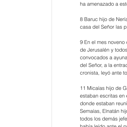
ha amenazado a est
8 Baruc hijo de Nerí
casa del Señor las p
9 En el mes noveno d
de Jerusalén y todos
convocados a ayunar 
del Señor, a la entr
cronista, leyó ante 
11 Micaías hijo de G
estaban escritas en e
donde estaban reunido
Semaías, Elnatán hij
todos los demás jef
había leído ante el 