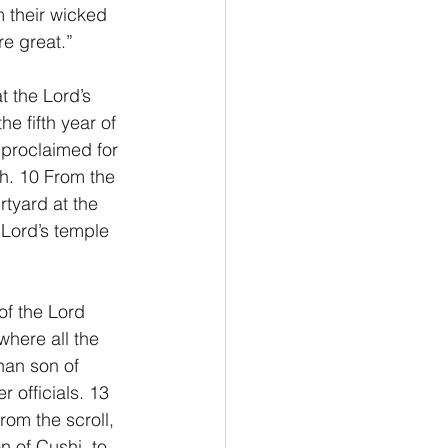
m their wicked 
e great.”
t the Lord’s 
e fifth year of 
 proclaimed for 
h. 10 From the 
tyard at the 
 Lord’s temple 
f the Lord 
where all the 
han son of 
 officials. 13 
om the scroll, 
n of Cushi, to 