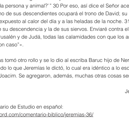
oda persona y animal?’ ” 30 Por eso, así dice el Señor ac
no de sus descendientes ocupará el trono de David; su
expuesto al calor del día y a las heladas de la noche. 31
e su descendencia y la de sus siervos. Enviaré contra ell
erusalén y de Judá, todas las calamidades con que los 
on caso”».
 tomó otro rollo y se lo dio al escriba Baruc hijo de Ner
odo lo que Jeremías le dictó, lo cual era idéntico a lo escr
Joacim. Se agregaron, además, muchas otras cosas se
			
rio de Estudio en español:
word.com/comentario-biblico/jeremias-36/