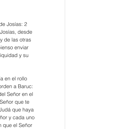
Philemon/Filemon
de Josías: 2 
 Josías, desde 
Pedro
1 John/1 Juan
 de las otras 
ienso enviar 
iquidad y su 
esis
 en el rollo 
 orden a Baruc: 
del Señor en el 
 Señor que te 
e Judá que haya 
eñor y cada uno 
n que el Señor 