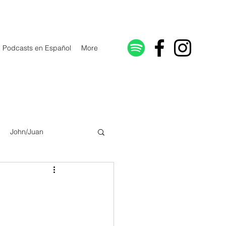
Podcasts en Español
More
John/Juan
Galatians/Gálatas
lonicenses