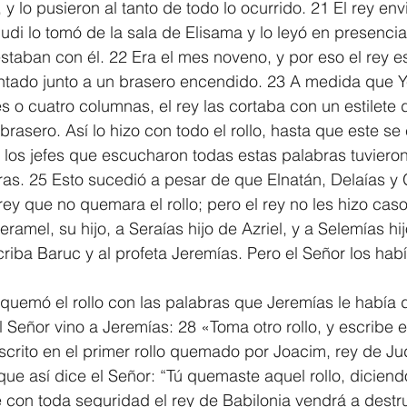
y, y lo pusieron al tanto de todo lo ocurrido. 21 El rey env
hudi lo tomó de la sala de Elisama y lo leyó en presencia
estaban con él. 22 Era el mes noveno, y por eso el rey e
entado junto a un brasero encendido. 23 A medida que Y
s o cuatro columnas, el rey las cortaba con un estilete 
brasero. Así lo hizo con todo el rollo, hasta que este se
ni los jefes que escucharon todas estas palabras tuvieron
ras. 25 Esto sucedió a pesar de que Elnatán, Delaías y
ey que no quemara el rollo; pero el rey no les hizo caso
ramel, su hijo, a Seraías hijo de Azriel, y a Selemías hi
criba Baruc y al profeta Jeremías. Pero el Señor los hab
quemó el rollo con las palabras que Jeremías le había 
l Señor vino a Jeremías: 28 «Toma otro rollo, y escribe 
crito en el primer rollo quemado por Joacim, rey de Ju
que así dice el Señor: “Tú quemaste aquel rollo, diciend
 con toda seguridad el rey de Babilonia vendrá a destruir