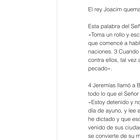
El rey Joacim quema 
2 Thessalonians/2 Tesalonicenses
Esta palabra del Señ
«Toma un rollo y esc
Hebrews/Hebreos
James/San
que comencé a hablar
naciones. 3 Cuando 
contra ellos, tal ve
2 John/2 Juan
3 John/3 Juan
pecado».
4 Jeremías llamó a Ba
todo lo que el Señor
«Estoy detenido y no 
día de ayuno, y lee 
he dictado y que esc
venido de sus ciudad
se convierte de su ma