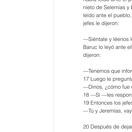
nieto de Selemías y 
leído ante el pueblo,
jefes le dijeron:
—Siéntate y léenos lo
Baruc lo leyó ante el
dijeron:
—Tenemos que inform
17 Luego le pregunt
—Dinos, ¿cómo fue q
18 —Sí —les respondió
19 Entonces los jefes
—Tú y Jeremías, vay
20 Después de dejar e