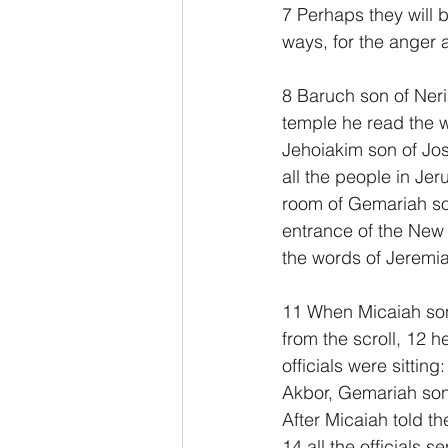
7 Perhaps they will b
ways, for the anger 
8 Baruch son of Neri
temple he read the wo
Jehoiakim son of Jos
all the people in J
room of Gemariah son
entrance of the New 
the words of Jeremia
11 When Micaiah son 
from the scroll, 12 h
officials were sittin
Akbor, Gemariah son 
After Micaiah told t
14 all the officials 