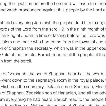
ring their petition before the Lord and will each turn fro
and wrath pronounced against this people by the Lord ar
ah did everything Jeremiah the prophet told him to do; a
rds of the Lord from the scroll. 9 In the ninth month of th
iah king of Judah, a time of fasting before the Lord was
erusalem and those who had come from the towns of Juda
 of Shaphan the secretary, which was in the upper cour
Gate of the temple, Baruch read to all the people at the
h from the scroll.
of Gemariah, the son of Shaphan, heard all the words o
e went down to the secretary’s room in the royal palace, 
g: Elishama the secretary, Delaiah son of Shemaiah, Elnat
of Shaphan, Zedekiah son of Hananiah, and all the other
hem everything he had heard Baruch read to the people fr
sent Jehudi son of Nethaniah, the son of Shelemiah, the so