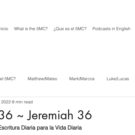
icio
What is the 5MC?
¿Que es el 5MC?
Podcasts in English
 el 5MC?
Matthew/Mateo
Mark/Marcos
Luke/Lucas
, 2022
8 min read
os
1 Corinthians/1 Corintios
2 Corinthians/2 Corintios
 36 ~ Jeremiah 36
/Filipenses
Colossians/Colosenses
1 Thessalonians/1 Tesa
scritura Diaria para la Vida Diaria