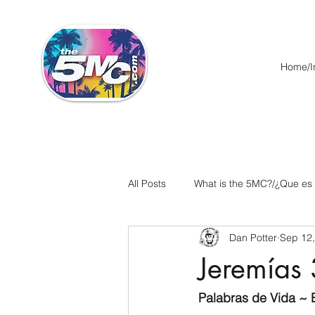
Home/In
All Posts
What is the 5MC?/¿Que es
Dan Potter
Sep 12
Acts/Hechos
Romans/Roman
Jeremías
Ephesians/Efesios
Philippians
Palabras de Vida ~ E