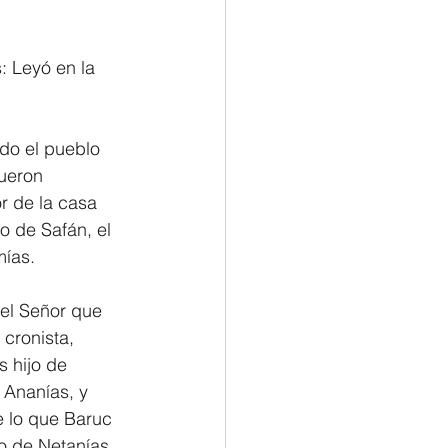
: Leyó en la 
do el pueblo 
ueron 
r de la casa 
o de Safán, el 
mías.
el Señor que 
 cronista, 
s hijo de 
 Ananías, y 
e lo que Baruc 
o de Netanías, 