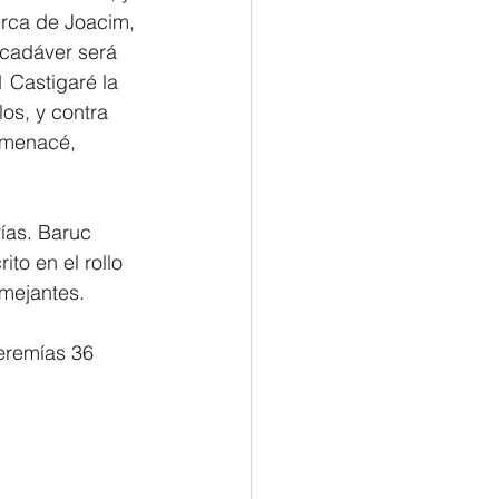
erca de Joacim, 
 cadáver será 
 Castigaré la 
os, y contra 
amenacé, 
ías. Baruc 
ito en el rollo 
mejantes.
												Jeremías 36