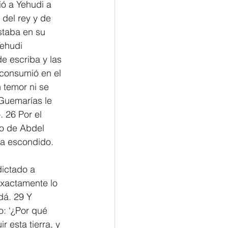
ió a Yehudi a 
 del rey y de 
staba en su 
ehudi 
de escriba y las 
 consumió en el 
 temor ni se 
 Guemarías le 
. 26 Por el 
jo de Abdel 
ía escondido.
dictado a 
exactamente lo 
dá. 29 Y 
o: ‘¿Por qué 
 esta tierra, y 