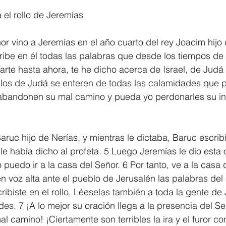
el rollo de Jeremías
1 Timothy/1 Timoteo
2 Timothy/2 Timoteo
Titus/Tito
or vino a Jeremías en el año cuarto del rey Joacim hijo 
ribe en él todas las palabras que desde los tiempos de
tiago
1 Peter/1 Pedro
Psalm 23/Salmo 23
2 Peter/2 
te hasta ahora, te he dicho acerca de Israel, de Judá y
los de Judá se enteren de todas las calamidades que p
z abandonen su mal camino y pueda yo perdonarles su in
Revelation/Apocalipsis
Potpourri/Popurrí
Genesis/Gén
ruc hijo de Nerías, y mientras le dictaba, Baruc escribía
 le había dicho al profeta. 5 Luego Jeremías le dio esta
puedo ir a la casa del Señor. 6 Por tanto, ve a la casa 
en voz alta ante el pueblo de Jerusalén las palabras del
ribiste en el rollo. Léeselas también a toda la gente d
es. 7 ¡A lo mejor su oración llega a la presencia del S
l camino! ¡Ciertamente son terribles la ira y el furor co