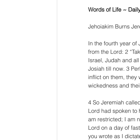
Words of Life ~ Daily
Jehoiakim Burns Jere
In the fourth year o
from the Lord: 2 “Tak
Israel, Judah and all
Josiah till now. 3 P
inflict on them, they 
wickedness and their
4 So Jeremiah called
Lord had spoken to h
am restricted; I am n
Lord on a day of fast
you wrote as I dicta