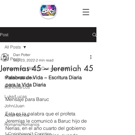
Post
All Posts
Dan Potter
All Posts
Sep 23, 2022
2 min read
Jeremías 45 ~ Jeremiah 45
What is the 5MC?/¿Que es el 5MC?
Palabras de Vida ~ Escritura Diaria 
Matthew/Mateo
para la Vida Diaria
Mark/Marcos
Luke/Lucas
Mensaje para Baruc
John/Juan
Esta es la palabra que el profeta 
Acts/Hechos
Jeremías le comunicó a Baruc hijo de 
Romans/Romanos
Nerías, en el año cuarto del gobierno 
1 Corinthians/1 Corintios