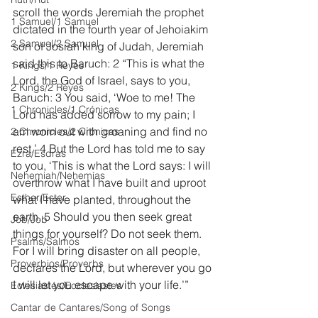
scroll the words Jeremiah the prophet 
1 Samuel/1 Samuel
dictated in the fourth year of Jehoiakim 
2 Samuel/2 Samuel
son of Josiah king of Judah, Jeremiah 
said this to Baruch: 2 “This is what the 
1 Kings/1 Reyes
Lord, the God of Israel, says to you, 
2 Kings/2 Reyes
Baruch: 3 You said, ‘Woe to me! The 
1 Chronicles/1 Crónicas
Lord has added sorrow to my pain; I 
am worn out with groaning and find no 
2 Chronicles/2 Crónicas
rest.’ 4 But the Lord has told me to say 
Ezra/Esdras
to you, ‘This is what the Lord says: I will 
Nehemiah/Nehemías
overthrow what I have built and uproot 
Esther/Ester
what I have planted, throughout the 
earth. 5 Should you then seek great 
Job/Job
things for yourself? Do not seek them. 
Psalms/Salmos
For I will bring disaster on all people, 
Proverbios/Proverbs
declares the Lord, but wherever you go 
I will let you escape with your life.’”
Eclesiastés/Ecclesiastes
Cantar de Cantares/Song of Songs