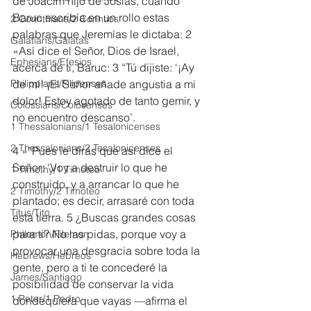
de Joacim hijo de Josías, cuando 
Baruc escribía en un rollo estas 
2 Corinthians/2 Corintios
palabras que Jeremías le dictaba: 2 
Galatians/Gálatas
«Así dice el Señor, Dios de Israel, 
Ephesians/Efesios
acerca de ti, Baruc: 3 “Tú dijiste: ‘¡Ay 
Philippians/Filipenses
de mí! ¡El Señor añade angustia a mi 
dolor! Estoy agotado de tanto gemir, y 
Colossians/Colosenses
no encuentro descanso’.
1 Thessalonians/1 Tesalonicenses
2 Thessalonians/2 Tesalonicenses
4 »”Pues le dirás que así dice el 
Señor: ‘Voy a destruir lo que he 
1 Timothy/1 Timoteo
construido, y a arrancar lo que he 
2 Timothy/2 Timoteo
plantado; es decir, arrasaré con toda 
Titus/Tito
esta tierra. 5 ¿Buscas grandes cosas 
para ti? No las pidas, porque voy a 
Philemon/Filemon
provocar una desgracia sobre toda la 
Hebrews/Hebreos
gente, pero a ti te concederé la 
James/Santiago
posibilidad de conservar la vida 
1 Peter/1 Pedro
dondequiera que vayas —afirma el 