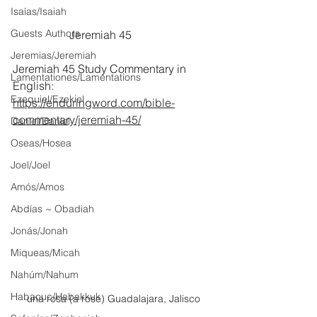
Isaías/Isaiah
Guests Authors
		Jeremiah 45
Jeremias/Jeremiah
Jeremiah 45 Study Commentary in 
Lamentationes/Lamentations
English:
Ezequiel/Ezekiel
https://enduringword.com/bible-
commentary/jeremiah-45/
Daniel/Daniel
Oseas/Hosea
Joel/Joel
Amós/Amos
Abdías ~ Obadiah
Jonás/Jonah
Miqueas/Micah
Nahúm/Nahum
Habacuc/Habakkuk
una rosa (a rose) Guadalajara, Jalisco