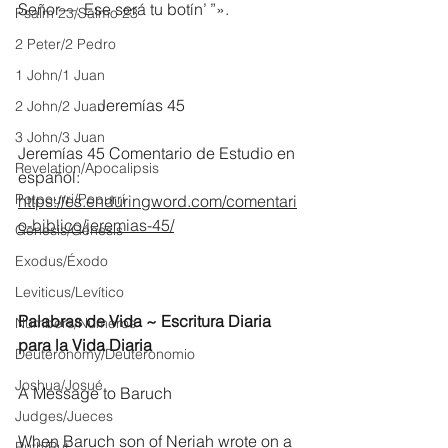
Señor—. Ese será tu botín’ ”».
Psalm 23/Salmo 23
2 Peter/2 Pedro
1 John/1 Juan
		Jeremías 45
2 John/2 Juan
3 John/3 Juan
Jeremías 45 Comentario de Estudio en 
Revelation/Apocalipsis
español:
Potpourri/Popurrí
https://es.enduringword.com/comentari
o-biblico/jeremias-45/
Genesis/Génesis
Exodus/Éxodo
Leviticus/Levítico
Palabras de Vida ~ Escritura Diaria 
Numbers/Números
para la Vida Diaria
Deuteronomy/Deuteronomio
Joshua/Josué
A Message to Baruch
Judges/Jueces
When Baruch son of Neriah wrote on a 
Ruth/Rut