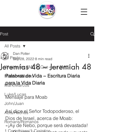
Post
All Posts
Dan Potter
All Posts
Sep 28, 2022
8 min read
Jeremías 48 ~ Jeremiah 48
What is the 5MC?/¿Que es el 5MC?
Palabras de Vida ~ Escritura Diaria 
Matthew/Mateo
para la Vida Diaria
Mark/Marcos
Luke/Lucas
Mensaje para Moab
John/Juan
Así dice el Señor Todopoderoso, el 
Acts/Hechos
Dios de Israel, acerca de Moab:
Romans/Romanos
«¡Ay de Nebo, porque será devastada!
1 Corinthians/1 Corintios