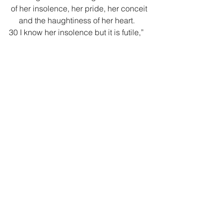
 of her insolence, her pride, her conceit
     and the haughtiness of her heart.
30 I know her insolence but it is futile,”
 declares the Lord,
     “and her boasts accomplish nothing.
31 Therefore I wail over Moab,
     for all Moab I cry out,
     I moan for the people of Kir 
Hareseth.
32 I weep for you, as Jazer weeps,
     you vines of Sibmah.
 Your branches spread as far as the 
sea;
     they reached as far as Jazer.
 The destroyer has fallen
     on your ripened fruit and grapes.
33 Joy and gladness are gone
     from the orchards and fields of 