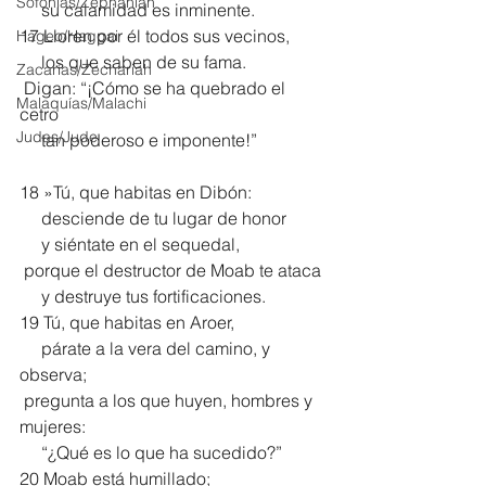
Sofonías/Zephaniah
     su calamidad es inminente.
17 Lloren por él todos sus vecinos,
Hageo/Haggai
     los que saben de su fama.
Zacarías/Zechariah
 Digan: “¡Cómo se ha quebrado el 
Malaquías/Malachi
cetro
Judas/Jude
     tan poderoso e imponente!”
18 »Tú, que habitas en Dibón:
     desciende de tu lugar de honor
     y siéntate en el sequedal,
 porque el destructor de Moab te ataca
     y destruye tus fortificaciones.
19 Tú, que habitas en Aroer,
     párate a la vera del camino, y 
observa;
 pregunta a los que huyen, hombres y 
mujeres:
     “¿Qué es lo que ha sucedido?”
20 Moab está humillado;