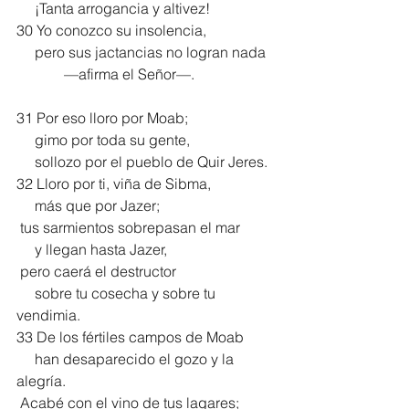
     ¡Tanta arrogancia y altivez!
30 Yo conozco su insolencia,
     pero sus jactancias no logran nada
             —afirma el Señor—.
31 Por eso lloro por Moab;
     gimo por toda su gente,
     sollozo por el pueblo de Quir Jeres.
32 Lloro por ti, viña de Sibma,
     más que por Jazer;
 tus sarmientos sobrepasan el mar
     y llegan hasta Jazer,
 pero caerá el destructor
     sobre tu cosecha y sobre tu 
vendimia.
33 De los fértiles campos de Moab
     han desaparecido el gozo y la 
alegría.
 Acabé con el vino de tus lagares;