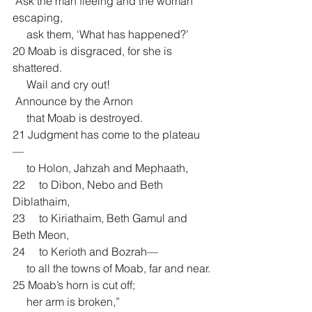
 Ask the man fleeing and the woman 
escaping,
     ask them, ‘What has happened?’
20 Moab is disgraced, for she is 
shattered.
     Wail and cry out!
 Announce by the Arnon
     that Moab is destroyed.
21 Judgment has come to the plateau
—
     to Holon, Jahzah and Mephaath,
22     to Dibon, Nebo and Beth 
Diblathaim,
23     to Kiriathaim, Beth Gamul and 
Beth Meon,
24     to Kerioth and Bozrah—
     to all the towns of Moab, far and near.
25 Moab’s horn is cut off;
     her arm is broken,”