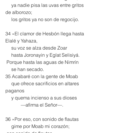
     ya nadie pisa las uvas entre gritos 
de alborozo;
     los gritos ya no son de regocijo.
34 »El clamor de Hesbón llega hasta 
Elalé y Yahaza,
     su voz se alza desde Zoar
     hasta Joronayin y Eglat Selisiyá.
 Porque hasta las aguas de Nimrín
     se han secado.
35 Acabaré con la gente de Moab
     que ofrece sacrificios en altares 
paganos
     y quema incienso a sus dioses
             —afirma el Señor—.
36 »Por eso, con sonido de flautas
     gime por Moab mi corazón;