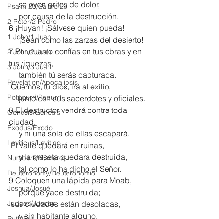
     se oyen gritos de dolor,
Psalm 23/Salmo 23
     por causa de la destrucción.
2 Peter/2 Pedro
6 ¡Huyan! ¡Sálvese quien pueda!
1 John/1 Juan
     ¡Sean como las zarzas del desierto!
7 Por cuanto confías en tus obras y en 
2 John/2 Juan
tus riquezas,
3 John/3 Juan
     también tú serás capturada.
Revelation/Apocalipsis
 Quemós, tu dios, irá al exilio,
Potpourri/Popurrí
     junto con sus sacerdotes y oficiales.
8 El destructor vendrá contra toda 
Genesis/Génesis
ciudad,
Exodus/Éxodo
     y ni una sola de ellas escapará.
Leviticus/Levítico
 El valle quedará en ruinas,
     y la meseta quedará destruida,
Numbers/Números
     tal como lo ha dicho el Señor.
Deuteronomy/Deuteronomio
9 Coloquen una lápida para Moab,
Joshua/Josué
     porque yace destruida;
Judges/Jueces
 sus ciudades están desoladas,
     y sin habitante alguno.
Ruth/Rut