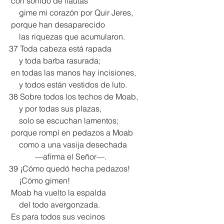
 con sonido de flautas
     gime mi corazón por Quir Jeres,
 porque han desaparecido
     las riquezas que acumularon.
37 Toda cabeza está rapada
     y toda barba rasurada;
 en todas las manos hay incisiones,
     y todos están vestidos de luto.
38 Sobre todos los techos de Moab,
     y por todas sus plazas,
     solo se escuchan lamentos;
 porque rompí en pedazos a Moab
     como a una vasija desechada
             —afirma el Señor—.
39 ¡Cómo quedó hecha pedazos!
     ¡Cómo gimen!
 Moab ha vuelto la espalda
     del todo avergonzada.
 Es para todos sus vecinos