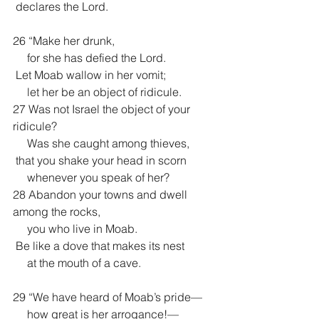
 declares the Lord.
26 “Make her drunk,
     for she has defied the Lord.
 Let Moab wallow in her vomit;
     let her be an object of ridicule.
27 Was not Israel the object of your 
ridicule?
     Was she caught among thieves,
 that you shake your head in scorn
     whenever you speak of her?
28 Abandon your towns and dwell 
among the rocks,
     you who live in Moab.
 Be like a dove that makes its nest
     at the mouth of a cave.
29 “We have heard of Moab’s pride—
     how great is her arrogance!—