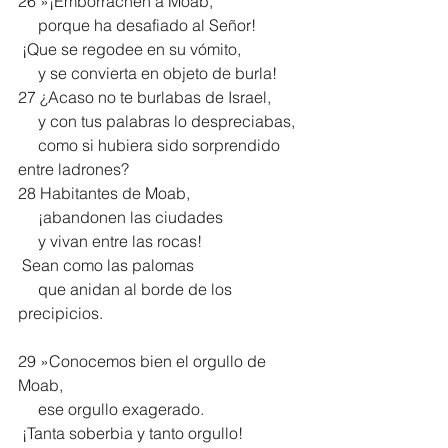
26 »¡Emborrachen a Moab,
     porque ha desafiado al Señor!
 ¡Que se regodee en su vómito,
     y se convierta en objeto de burla!
27 ¿Acaso no te burlabas de Israel,
     y con tus palabras lo despreciabas,
     como si hubiera sido sorprendido 
entre ladrones?
28 Habitantes de Moab,
     ¡abandonen las ciudades
     y vivan entre las rocas!
 Sean como las palomas
     que anidan al borde de los 
precipicios.
29 »Conocemos bien el orgullo de 
Moab,
     ese orgullo exagerado.
 ¡Tanta soberbia y tanto orgullo!