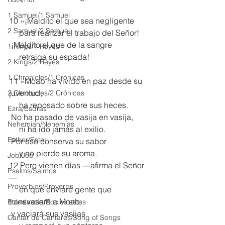
1 Samuel/1 Samuel
10 »¡Maldito el que sea negligente
2 Samuel/2 Samuel
     para realizar el trabajo del Señor!
 ¡Maldito el que de la sangre
1 Kings/1 Reyes
     retraiga su espada!
2 Kings/2 Reyes
1 Chronicles/1 Crónicas
11 »Moab ha vivido en paz desde su 
juventud;
2 Chronicles/2 Crónicas
     ha reposado sobre sus heces.
Ezra/Esdras
 No ha pasado de vasija en vasija,
Nehemiah/Nehemías
     ni ha ido jamás al exilio.
Esther/Ester
 Por eso conserva su sabor
     y no pierde su aroma.
Job/Job
12 Pero vienen días —afirma el Señor
Psalms/Salmos
—
Proverbios/Proverbs
     en que enviaré gente que 
transvasará a Moab;
Eclesiastés/Ecclesiastes
 y vaciará sus vasijas
Cantar de Cantares/Song of Songs