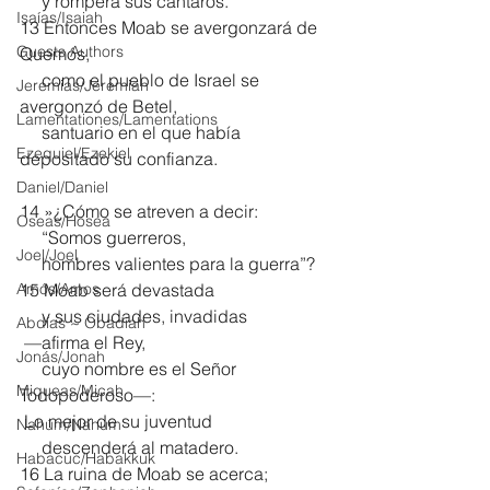
     y romperá sus cántaros.
Isaías/Isaiah
13 Entonces Moab se avergonzará de 
Guests Authors
Quemós,
     como el pueblo de Israel se 
Jeremias/Jeremiah
avergonzó de Betel,
Lamentationes/Lamentations
     santuario en el que había 
Ezequiel/Ezekiel
depositado su confianza.
Daniel/Daniel
14 »¿Cómo se atreven a decir:
Oseas/Hosea
     “Somos guerreros,
Joel/Joel
     hombres valientes para la guerra”?
Amós/Amos
15 Moab será devastada
     y sus ciudades, invadidas
Abdías ~ Obadiah
 —afirma el Rey,
Jonás/Jonah
     cuyo nombre es el Señor 
Miqueas/Micah
Todopoderoso—:
 Lo mejor de su juventud
Nahúm/Nahum
     descenderá al matadero.
Habacuc/Habakkuk
16 La ruina de Moab se acerca;