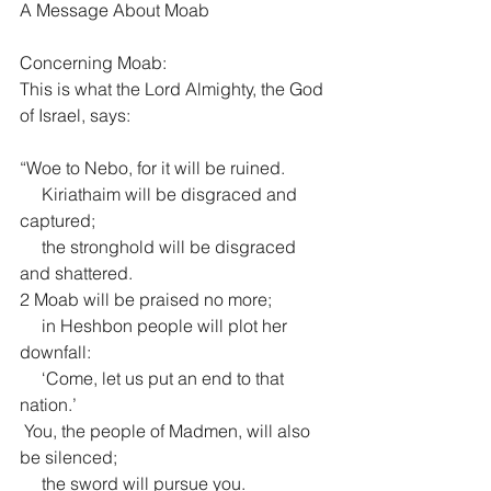
A Message About Moab
Concerning Moab:
This is what the Lord Almighty, the God 
of Israel, says:
“Woe to Nebo, for it will be ruined.
     Kiriathaim will be disgraced and 
captured;
     the stronghold will be disgraced 
and shattered.
2 Moab will be praised no more;
     in Heshbon people will plot her 
downfall:
     ‘Come, let us put an end to that 
nation.’
 You, the people of Madmen, will also 
be silenced;
     the sword will pursue you.