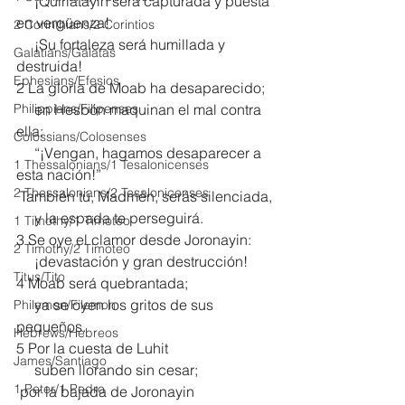
     ¡Quiriatayin será capturada y puesta 
en vergüenza!
2 Corinthians/2 Corintios
     ¡Su fortaleza será humillada y 
Galatians/Gálatas
destruida!
Ephesians/Efesios
2 La gloria de Moab ha desaparecido;
Philippians/Filipenses
     en Hesbón maquinan el mal contra 
ella:
Colossians/Colosenses
     “¡Vengan, hagamos desaparecer a 
1 Thessalonians/1 Tesalonicenses
esta nación!”
2 Thessalonians/2 Tesalonicenses
 También tú, Madmén, serás silenciada,
     y la espada te perseguirá.
1 Timothy/1 Timoteo
3 Se oye el clamor desde Joronayin:
2 Timothy/2 Timoteo
     ¡devastación y gran destrucción!
Titus/Tito
4 Moab será quebrantada;
     ya se oyen los gritos de sus 
Philemon/Filemon
pequeños.
Hebrews/Hebreos
5 Por la cuesta de Luhit
James/Santiago
     suben llorando sin cesar;
1 Peter/1 Pedro
 por la bajada de Joronayin