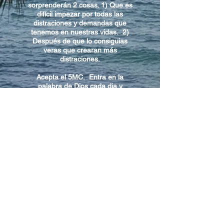
sorprenderán 2 cosas. 1) Que es
difícil impezar por todas las
distraciones y demandas que
tenemos en nuestras vidas. 2)
Después de que lo consiguias
veras que crearan más
distraciones.
Acepta el 5MC. Entra en la
palabra de Dios cada dia y
quédate por 30 días. Te
sorprenderá la diferencia en como
tu recorres y vez este mundo
mientras permites que su verdad,
sabiduría, y paz impregnen tu
alma diariamente.
La palabra de Dios te transforma
si lo permites.
Voy a orar por ti y que el 5MC
pueda cambiar tu corazón al igual
que el mío.
Dios te Bendiga,
Dan