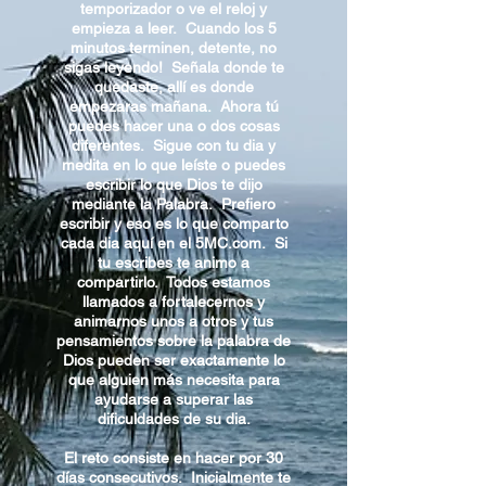
temporizador o ve el reloj y
empieza a leer. Cuando los 5
minutos terminen, detente, no
sigas leyendo! Señala donde te
quedaste, allí es donde
empezaras mañana. Ahora tú
puedes hacer una o dos cosas
diferentes. Sigue con tu dia y
medita en lo que leíste o puedes
escribir lo que Dios te dijo
mediante la Palabra. Prefiero
escribir y eso es lo que comparto
cada dia aquí en el 5MC.com. Si
tu escribes te animo a
compartirlo. Todos estamos
llamados a fortalecernos y
animarnos unos a otros y tus
pensamientos sobre la palabra de
Dios pueden ser exactamente lo
que alguien más necesita para
ayudarse a superar las
dificuldades de su dia.
El reto consiste en hacer por 30
días consecutivos. Inicialmente te