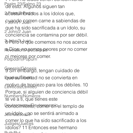
Psalm 23/Salmo 23
de esto. Algunos siguen tan 
2 Peter/2 Pedro
acostumbrados a los ídolos que, 
cuando comen carne a sabiendas de 
1 John/1 Juan
que ha sido sacrificada a un ídolo, su 
2 John/2 Juan
conciencia se contamina por ser débil. 
3 John/3 Juan
8 Pero lo que comemos no nos acerca 
a Dios; no somos peores por no comer 
Revelation/Apocalipsis
ni mejores por comer.
Potpourri/Popurrí
Genesis/Génesis
9 Sin embargo, tengan cuidado de 
que su libertad no se convierta en 
Exodus/Éxodo
motivo de tropiezo para los débiles. 10 
Leviticus/Levítico
Porque, si alguien de conciencia débil 
Numbers/Números
te ve a ti, que tienes este 
Deuteronomy/Deuteronomio
conocimiento, comer en el templo de 
un ídolo, ¿no se sentirá animado a 
Joshua/Josué
comer lo que ha sido sacrificado a los 
Judges/Jueces
ídolos? 11 Entonces ese hermano 
Ruth/Rut