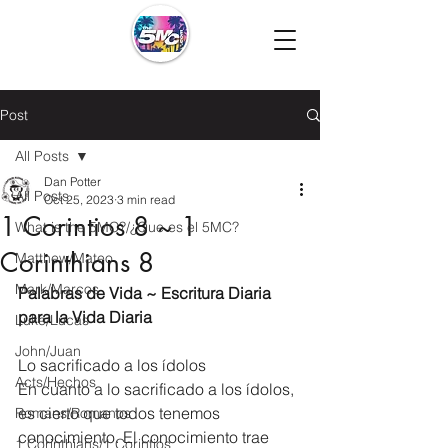
Post
All Posts
Dan Potter
All Posts
Oct 25, 2023
3 min read
1 Corintios 8 ~ 1
What is the 5MC?/¿Que es el 5MC?
Corinthians 8
Matthew/Mateo
Mark/Marcos
Palabras de Vida ~ Escritura Diaria 
para la Vida Diaria
Luke/Lucas
John/Juan
Lo sacrificado a los ídolos
Acts/Hechos
En cuanto a lo sacrificado a los ídolos, 
es cierto que todos tenemos 
Romans/Romanos
conocimiento. El conocimiento trae 
1 Corinthians/1 Corintios