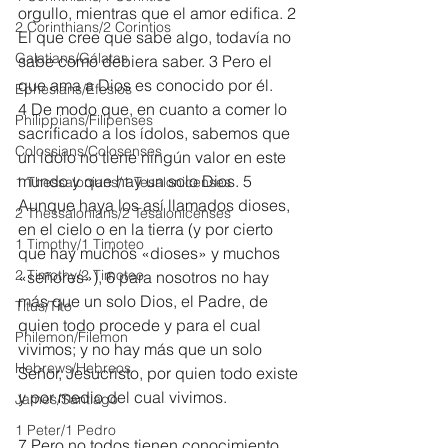
orgullo, mientras que el amor edifica. 2 
2 Corinthians/2 Corintios
El que cree que sabe algo, todavía no 
Galatians/Gálatas
sabe como debiera saber. 3 Pero el 
que ama a Dios es conocido por él.
Ephesians/Efesios
4 De modo que, en cuanto a comer lo 
Philippians/Filipenses
sacrificado a los ídolos, sabemos que 
Colossians/Colosenses
un ídolo no tiene ningún valor en este 
mundo y que hay un solo Dios. 5 
1 Thessalonians/1 Tesalonicenses
Aunque haya los así llamados dioses, 
2 Thessalonians/2 Tesalonicenses
en el cielo o en la tierra (y por cierto 
1 Timothy/1 Timoteo
que hay muchos «dioses» y muchos 
2 Timothy/2 Timoteo
«señores»), 6 para nosotros no hay 
más que un solo Dios, el Padre, de 
Titus/Tito
quien todo procede y para el cual 
Philemon/Filemon
vivimos; y no hay más que un solo 
Hebrews/Hebreos
Señor, Jesucristo, por quien todo existe 
y por medio del cual vivimos.
James/Santiago
1 Peter/1 Pedro
7 Pero no todos tienen conocimiento 