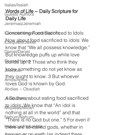
Isaías/Isaiah
Words of Life ~ Daily Scripture for 
Guests Authors
Daily Life
Jeremias/Jeremiah
Concerning Food Sacrificed to Idols
Lamentationes/Lamentations
Now about food sacrificed to idols: We 
Ezequiel/Ezekiel
know that “We all possess knowledge.” 
Daniel/Daniel
But knowledge puffs up while love 
Oseas/Hosea
builds up. 2 Those who think they 
know something do not yet know as 
Joel/Joel
they ought to know. 3 But whoever 
Amós/Amos
loves God is known by God. 
Abdías ~ Obadiah
4 So then, about eating food sacrificed 
Jonás/Jonah
to idols: We know that “An idol is 
Miqueas/Micah
nothing at all in the world” and that 
Nahúm/Nahum
“There is no God but one.” 5 For even if 
Habacuc/Habakkuk
there are so-called gods, whether in 
heaven or on earth (as indeed there 