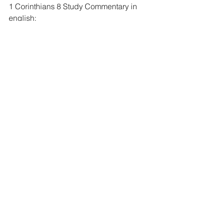
1 Corinthians 8 Study Commentary in 
english:
https://enduringword.com/bible-
commentary/1-corinthians-8/
pájaro grande, pájaro pequeño (big bird, 
little bird) Combine, Texas, USA
1 Corinthians/1 Corintios