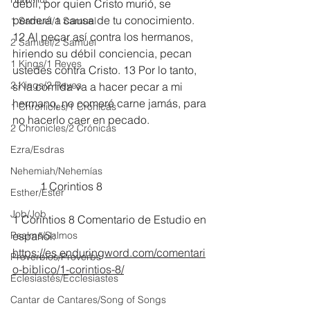
débil, por quien Cristo murió, se 
perderá a causa de tu conocimiento. 
1 Samuel/1 Samuel
12 Al pecar así contra los hermanos, 
2 Samuel/2 Samuel
hiriendo su débil conciencia, pecan 
1 Kings/1 Reyes
ustedes contra Cristo. 13 Por lo tanto, 
2 Kings/2 Reyes
si la comida va a hacer pecar a mi 
hermano, no comeré carne jamás, para 
1 Chronicles/1 Crónicas
no hacerlo caer en pecado.
2 Chronicles/2 Crónicas
Ezra/Esdras
Nehemiah/Nehemías
          1 Corintios 8
Esther/Ester
Job/Job
1 Corintios 8 Comentario de Estudio en 
Psalms/Salmos
español:
https://es.enduringword.com/comentari
Proverbios/Proverbs
o-biblico/1-corintios-8/
Eclesiastés/Ecclesiastes
Cantar de Cantares/Song of Songs