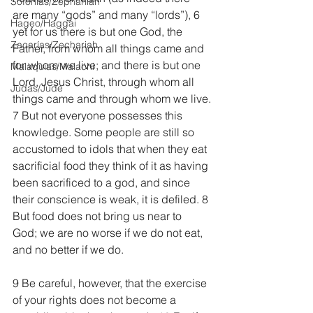
Sofonías/Zephaniah
are many “gods” and many “lords”), 6 
Hageo/Haggai
yet for us there is but one God, the 
Zacarías/Zechariah
Father, from whom all things came and 
for whom we live; and there is but one 
Malaquías/Malachi
Lord, Jesus Christ, through whom all 
Judas/Jude
things came and through whom we live.
7 But not everyone possesses this 
knowledge. Some people are still so 
accustomed to idols that when they eat 
sacrificial food they think of it as having 
been sacrificed to a god, and since 
their conscience is weak, it is defiled. 8 
But food does not bring us near to 
God; we are no worse if we do not eat, 
and no better if we do.
9 Be careful, however, that the exercise 
of your rights does not become a 