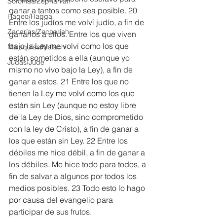
Sofonías/Zephaniah
ganar a tantos como sea posible. 20 
Hageo/Haggai
Entre los judíos me volví judío, a fin de 
Zacarías/Zechariah
ganarlos a ellos. Entre los que viven 
bajo la Ley me volví como los que 
Malaquías/Malachi
están sometidos a ella (aunque yo 
Judas/Jude
mismo no vivo bajo la Ley), a fin de 
ganar a estos. 21 Entre los que no 
tienen la Ley me volví como los que 
están sin Ley (aunque no estoy libre 
de la Ley de Dios, sino comprometido 
con la ley de Cristo), a fin de ganar a 
los que están sin Ley. 22 Entre los 
débiles me hice débil, a fin de ganar a 
los débiles. Me hice todo para todos, a 
fin de salvar a algunos por todos los 
medios posibles. 23 Todo esto lo hago 
por causa del evangelio para 
participar de sus frutos.