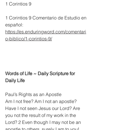
1 Corintios 9
1 Corintios 9 Comentario de Estudio en 
español:
https://es.enduringword.com/comentari
o-biblico/1-corintios-9/
Words of Life ~ Daily Scripture for 
Daily Life
Paul’s Rights as an Apostle
Am I not free? Am I not an apostle? 
Have I not seen Jesus our Lord? Are 
you not the result of my work in the 
Lord? 2 Even though I may not be an 
apostle to others, surely I am to you! 