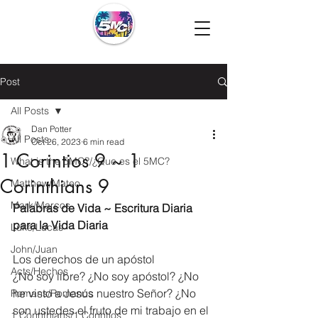
Post
All Posts
Dan Potter
All Posts
Oct 26, 2023
6 min read
1 Corintios 9 ~ 1
What is the 5MC?/¿Que es el 5MC?
Corinthians 9
Matthew/Mateo
Mark/Marcos
Palabras de Vida ~ Escritura Diaria 
para la Vida Diaria
Luke/Lucas
John/Juan
Los derechos de un apóstol
Acts/Hechos
¿No soy libre? ¿No soy apóstol? ¿No 
he visto a Jesús nuestro Señor? ¿No 
Romans/Romanos
son ustedes el fruto de mi trabajo en el 
1 Corinthians/1 Corintios