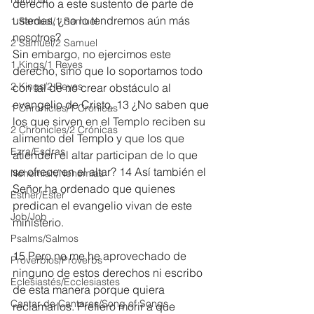
derecho a este sustento de parte de 
ustedes, ¿no lo tendremos aún más 
1 Samuel/1 Samuel
nosotros?
2 Samuel/2 Samuel
Sin embargo, no ejercimos este 
1 Kings/1 Reyes
derecho, sino que lo soportamos todo 
2 Kings/2 Reyes
con tal de no crear obstáculo al 
evangelio de Cristo. 13 ¿No saben que 
1 Chronicles/1 Crónicas
los que sirven en el Templo reciben su 
2 Chronicles/2 Crónicas
alimento del Templo y que los que 
Ezra/Esdras
atienden el altar participan de lo que 
se ofrece en el altar? 14 Así también el 
Nehemiah/Nehemías
Señor ha ordenado que quienes 
Esther/Ester
predican el evangelio vivan de este 
Job/Job
ministerio.
Psalms/Salmos
15 Pero no me he aprovechado de 
Proverbios/Proverbs
ninguno de estos derechos ni escribo 
Eclesiastés/Ecclesiastes
de esta manera porque quiera 
Cantar de Cantares/Song of Songs
reclamarlos. Prefiero morir a que 