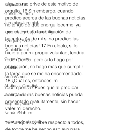
alguien me prive de este motivo de 
Isaías/Isaiah
orgullo. 16 Sin embargo, cuando 
Guests Authors
predico acerca de las buenas noticias, 
Jeremias/Jeremiah
no tengo de qué enorgullecerme, ya 
que estoy bajo la obligación de 
Lamentationes/Lamentations
hacerlo. ¡Ay de mí si no predico las 
Ezequiel/Ezekiel
buenas noticias! 17 En efecto, si lo 
Daniel/Daniel
hiciera por mi propia voluntad, tendría 
Oseas/Hosea
recompensa; pero si lo hago por 
obligación, no hago más que cumplir 
Joel/Joel
la tarea que se me ha encomendado. 
Amós/Amos
18 ¿Cuál es, entonces, mi 
Abdías ~ Obadiah
recompensa? Pues que al predicar 
acerca de las buenas noticias pueda 
Jonás/Jonah
presentarlo gratuitamente, sin hacer 
Miqueas/Micah
valer mi derecho.
Nahúm/Nahum
Habacuc/Habakkuk
19 Aunque soy libre respecto a todos, 
de todos me he hecho esclavo para 