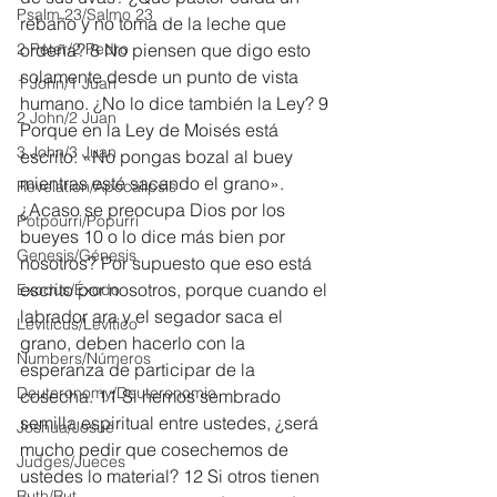
Psalm 23/Salmo 23
rebaño y no toma de la leche que 
2 Peter/2 Pedro
ordeña? 8 No piensen que digo esto 
solamente desde un punto de vista 
1 John/1 Juan
humano. ¿No lo dice también la Ley? 9 
2 John/2 Juan
Porque en la Ley de Moisés está 
3 John/3 Juan
escrito: «No pongas bozal al buey 
mientras esté sacando el grano». 
Revelation/Apocalipsis
¿Acaso se preocupa Dios por los 
Potpourri/Popurrí
bueyes 10 o lo dice más bien por 
Genesis/Génesis
nosotros? Por supuesto que eso está 
escrito por nosotros, porque cuando el 
Exodus/Éxodo
labrador ara y el segador saca el 
Leviticus/Levítico
grano, deben hacerlo con la 
Numbers/Números
esperanza de participar de la 
Deuteronomy/Deuteronomio
cosecha. 11 Si hemos sembrado 
semilla espiritual entre ustedes, ¿será 
Joshua/Josué
mucho pedir que cosechemos de 
Judges/Jueces
ustedes lo material? 12 Si otros tienen 
Ruth/Rut