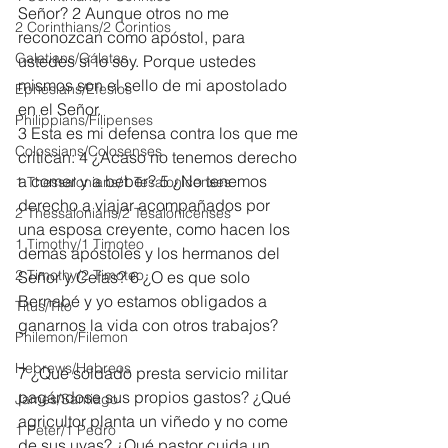
Señor? 2 Aunque otros no me 
2 Corinthians/2 Corintios
reconozcan como apóstol, para 
Galatians/Gálatas
ustedes sí lo soy. Porque ustedes 
mismos son el sello de mi apostolado 
Ephesians/Efesios
en el Señor.
Philippians/Filipenses
3 Esta es mi defensa contra los que me 
Colossians/Colosenses
critican: 4 ¿Acaso no tenemos derecho 
a comer y a beber? 5 ¿No tenemos 
1 Thessalonians/1 Tesalonicenses
derecho a viajar acompañados por 
2 Thessalonians/2 Tesalonicenses
una esposa creyente, como hacen los 
1 Timothy/1 Timoteo
demás apóstoles y los hermanos del 
2 Timothy/2 Timoteo
Señor y Cefas? 6 ¿O es que solo 
Bernabé y yo estamos obligados a 
Titus/Tito
ganarnos la vida con otros trabajos?
Philemon/Filemon
Hebrews/Hebreos
7 ¿Qué soldado presta servicio militar 
pagándose sus propios gastos? ¿Qué 
James/Santiago
agricultor planta un viñedo y no come 
1 Peter/1 Pedro
de sus uvas? ¿Qué pastor cuida un 