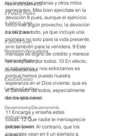
las leyendas profanas y otros mitos 
Psalm 23/Salmo 23
semejantes. Más bien ejercítate en la 
2 Peter/2 Pedro
devoción 8 pues, aunque el ejercicio 
1 John/1 Juan
físico trae algún provecho, la devoción 
es útil para todo, ya que incluye una 
2 John/2 Juan
promesa no solo para la vida presente, 
3 John/3 Juan
sino también para la venidera. 9 Este 
Revelation/Apocalipsis
mensaje es digno de crédito y merece 
Potpourri/Popurrí
ser aceptado por todos. 10 En efecto, 
si trabajamos y nos esforzamos es 
Genesis/Génesis
porque hemos puesto nuestra 
Exodus/Éxodo
esperanza en el Dios viviente, que es 
Leviticus/Levítico
el Salvador de todos, especialmente 
de los que creen.
Numbers/Números
Deuteronomy/Deuteronomio
11 Encarga y enseña estas 
Joshua/Josué
cosas. 12 Que nadie te menosprecie 
Judges/Jueces
por ser joven. Al contrario, que los 
creyentes vean en ti un ejemplo a 
Ruth/Rut