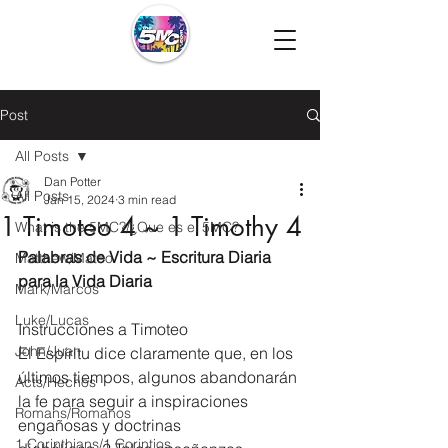
Post
All Posts
Dan Potter
All Posts
Jan 15, 2024
3 min read
1 Timoteo 4 ~ 1 Timothy 4
What is the 5MC?/¿Que es el 5MC?
Palabras de Vida ~ Escritura Diaria 
Matthew/Mateo
para la Vida Diaria
Mark/Marcos
Luke/Lucas
Instrucciones a Timoteo
John/Juan
El Espíritu dice claramente que, en los 
últimos tiempos, algunos abandonarán 
Acts/Hechos
la fe para seguir a inspiraciones 
Romans/Romanos
engañosas y doctrinas 
1 Corinthians/1 Corintios