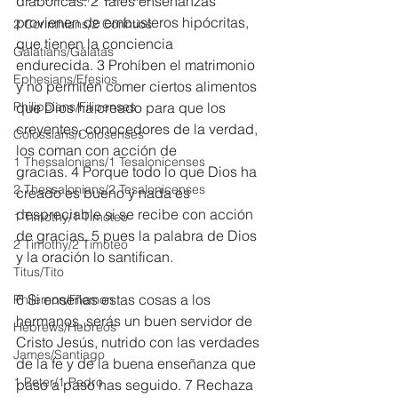
diabólicas. 2 Tales enseñanzas 
provienen de embusteros hipócritas, 
2 Corinthians/2 Corintios
que tienen la conciencia 
Galatians/Gálatas
endurecida. 3 Prohíben el matrimonio 
Ephesians/Efesios
y no permiten comer ciertos alimentos 
Philippians/Filipenses
que Dios ha creado para que los 
creyentes, conocedores de la verdad, 
Colossians/Colosenses
los coman con acción de 
1 Thessalonians/1 Tesalonicenses
gracias. 4 Porque todo lo que Dios ha 
2 Thessalonians/2 Tesalonicenses
creado es bueno y nada es 
despreciable si se recibe con acción 
1 Timothy/1 Timoteo
de gracias, 5 pues la palabra de Dios 
2 Timothy/2 Timoteo
y la oración lo santifican.
Titus/Tito
6 Si enseñas estas cosas a los 
Philemon/Filemon
hermanos, serás un buen servidor de 
Hebrews/Hebreos
Cristo Jesús, nutrido con las verdades 
James/Santiago
de la fe y de la buena enseñanza que 
1 Peter/1 Pedro
paso a paso has seguido. 7 Rechaza 