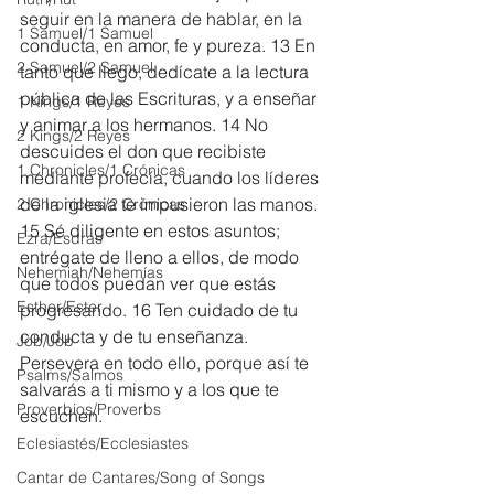
seguir en la manera de hablar, en la 
1 Samuel/1 Samuel
conducta, en amor, fe y pureza. 13 En 
2 Samuel/2 Samuel
tanto que llego, dedícate a la lectura 
pública de las Escrituras, y a enseñar 
1 Kings/1 Reyes
y animar a los hermanos. 14 No 
2 Kings/2 Reyes
descuides el don que recibiste 
1 Chronicles/1 Crónicas
mediante profecía, cuando los líderes 
de la iglesia te impusieron las manos.
2 Chronicles/2 Crónicas
15 Sé diligente en estos asuntos; 
Ezra/Esdras
entrégate de lleno a ellos, de modo 
Nehemiah/Nehemías
que todos puedan ver que estás 
Esther/Ester
progresando. 16 Ten cuidado de tu 
conducta y de tu enseñanza. 
Job/Job
Persevera en todo ello, porque así te 
Psalms/Salmos
salvarás a ti mismo y a los que te 
Proverbios/Proverbs
escuchen.
Eclesiastés/Ecclesiastes
Cantar de Cantares/Song of Songs