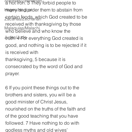
Sofonías/Zephaniah
a hot iron. 3 They forbid people to 
marry and order them to abstain from 
Hageo/Haggai
certain foods, which God created to be 
Zacarías/Zechariah
received with thanksgiving by those 
Malaquías/Malachi
who believe and who know the 
Judas/Jude
truth. 4 For everything God created is 
good, and nothing is to be rejected if it 
is received with 
thanksgiving, 5 because it is 
consecrated by the word of God and 
prayer.
6 If you point these things out to the 
brothers and sisters, you will be a 
good minister of Christ Jesus, 
nourished on the truths of the faith and 
of the good teaching that you have 
followed. 7 Have nothing to do with 
godless myths and old wives’ 