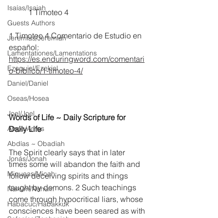
Isaías/Isaiah
	1 Timoteo 4
Guests Authors
1 Timoteo 4 Comentario de Estudio en 
Jeremias/Jeremiah
español:
Lamentationes/Lamentations
https://es.enduringword.com/comentari
Ezequiel/Ezekiel
o-biblico/1-timoteo-4/
Daniel/Daniel
Oseas/Hosea
Joel/Joel
Words of Life ~ Daily Scripture for 
Amós/Amos
Daily Life
Abdías ~ Obadiah
The Spirit clearly says that in later 
Jonás/Jonah
times some will abandon the faith and 
Miqueas/Micah
follow deceiving spirits and things 
taught by demons. 2 Such teachings 
Nahúm/Nahum
come through hypocritical liars, whose 
Habacuc/Habakkuk
consciences have been seared as with 