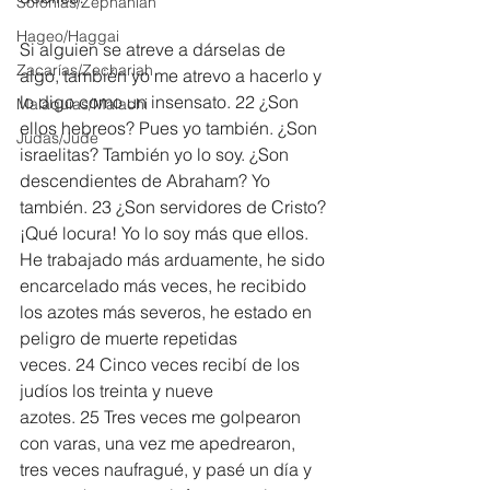
Sofonías/Zephaniah
Hageo/Haggai
Si alguien se atreve a dárselas de 
Zacarías/Zechariah
algo, también yo me atrevo a hacerlo y 
lo digo como un insensato. 22 ¿Son 
Malaquías/Malachi
ellos hebreos? Pues yo también. ¿Son 
Judas/Jude
israelitas? También yo lo soy. ¿Son 
descendientes de Abraham? Yo 
también. 23 ¿Son servidores de Cristo? 
¡Qué locura! Yo lo soy más que ellos. 
He trabajado más arduamente, he sido 
encarcelado más veces, he recibido 
los azotes más severos, he estado en 
peligro de muerte repetidas 
veces. 24 Cinco veces recibí de los 
judíos los treinta y nueve 
azotes. 25 Tres veces me golpearon 
con varas, una vez me apedrearon, 
tres veces naufragué, y pasé un día y 