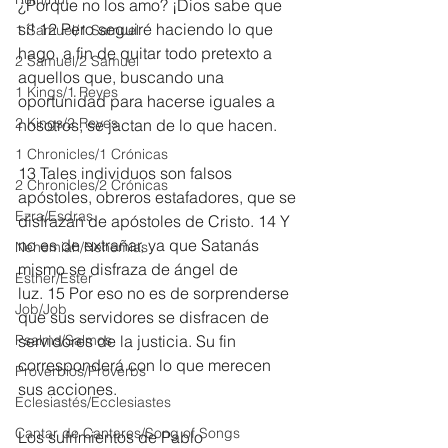
¿Porque no los amo? ¡Dios sabe que 
sí! 12 Pero seguiré haciendo lo que 
1 Samuel/1 Samuel
hago, a fin de quitar todo pretexto a 
2 Samuel/2 Samuel
aquellos que, buscando una 
1 Kings/1 Reyes
oportunidad para hacerse iguales a 
2 Kings/2 Reyes
nosotros, se jactan de lo que hacen.
1 Chronicles/1 Crónicas
13 Tales individuos son falsos 
2 Chronicles/2 Crónicas
apóstoles, obreros estafadores, que se 
Ezra/Esdras
disfrazan de apóstoles de Cristo. 14 Y 
no es de extrañar, ya que Satanás 
Nehemiah/Nehemías
mismo se disfraza de ángel de 
Esther/Ester
luz. 15 Por eso no es de sorprenderse 
Job/Job
que sus servidores se disfracen de 
Psalms/Salmos
servidores de la justicia. Su fin 
corresponderá con lo que merecen 
Proverbios/Proverbs
sus acciones.
Eclesiastés/Ecclesiastes
Cantar de Cantares/Song of Songs
Los sufrimientos de Pablo