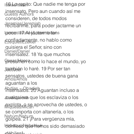
16 Lo repito: Que nadie me tenga por 
Isaías/Isaiah
insensato. Pero aun cuando así me 
Guests Authors
consideren, de todos modos 
Jeremias/Jeremiah
recíbanme, para poder jactarme un 
poco. 17 Al jactarme tan 
Lamentationes/Lamentations
confiadamente, no hablo como 
Ezequiel/Ezekiel
quisiera el Señor, sino con 
Daniel/Daniel
insensatez. 18 Ya que muchos 
Oseas/Hosea
presumen como lo hace el mundo, yo 
también lo haré. 19 Por ser tan 
Joel/Joel
sensatos, ustedes de buena gana 
Amós/Amos
aguantan a los 
Abdías ~ Obadiah
insensatos. 20 Aguantan incluso a 
cualquiera que los esclaviza o los 
Jonás/Jonah
explota, o se aprovecha de ustedes, o 
Miqueas/Micah
se comporta con altanería, o los 
Nahúm/Nahum
golpea. 21 ¡Para vergüenza mía, 
Habacuc/Habakkuk
confieso que hemos sido demasiado 
débiles!