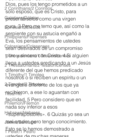
Dios, pues los tengo prometidos a un 
2 Corinthians/2 Corintios
solo esposo, que es Cristo, para 
Galatians/Gálatas
presentárselos como una virgen 
pura. 3 Pero me temo que, así como la 
Ephesians/Efesios
serpiente con su astucia engañó a 
Philippians/Filipenses
Eva, los pensamientos de ustedes 
Colossians/Colosenses
sean desviados de un compromiso 
puro y sincero con Cristo. 4 Si alguien 
1 Thessalonians/1 Tesalonicenses
llega a ustedes predicando a un Jesús 
2 Thessalonians/2 Tesalonicenses
diferente del que hemos predicado 
1 Timothy/1 Timoteo
nosotros o si reciben un espíritu o un 
2 Timothy/2 Timoteo
evangelio diferente de los que ya 
recibieron, a ese lo aguantan con 
Titus/Tito
facilidad. 5 Pero considero que en 
Philemon/Filemon
nada soy inferior a esos 
Hebrews/Hebreos
«superapóstoles». 6 Quizás yo sea un 
mal orador, pero tengo conocimiento. 
James/Santiago
Esto se lo hemos demostrado a 
1 Peter/1 Pedro
ustedes de muchas maneras.