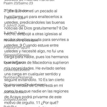
Psalm 23/Salmo 23
2 Peter/2 Pedro
7 ¿Es que cometí un pecado al 
humillarme yo para enaltecerlos a 
1 John/1 Juan
ustedes, predicándoles las buenas 
2 John/2 Juan
noticias de Dios gratuitamente? 8 De 
3 John/3 Juan
hecho, despojé a otras iglesias al 
recibir de ellas ayuda para servirles a 
Revelation/Apocalipsis
ustedes. 9 Cuando estuve entre 
Potpourri/Popurrí
ustedes y necesité algo, no fui una 
Genesis/Génesis
carga para nadie, pues los hermanos 
que llegaron de Macedonia suplieron 
Exodus/Éxodo
mis necesidades. He evitado serles 
Leviticus/Levítico
una carga en cualquier sentido y 
Numbers/Números
seguiré evitándolo. 10 Es tan cierto 
Deuteronomy/Deuteronomio
que la verdad de Cristo está en mí 
como lo es que nadie en las regiones 
Joshua/Josué
de Acaya podrá privarme de este 
Judges/Jueces
motivo de orgullo. 11 ¿Por qué? 
Ruth/Rut