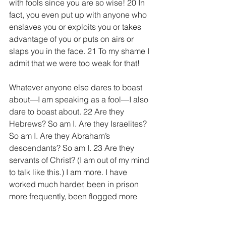
with fools since you are so wise! 20 In 
fact, you even put up with anyone who 
enslaves you or exploits you or takes 
advantage of you or puts on airs or 
slaps you in the face. 21 To my shame I 
admit that we were too weak for that!
Whatever anyone else dares to boast 
about—I am speaking as a fool—I also 
dare to boast about. 22 Are they 
Hebrews? So am I. Are they Israelites? 
So am I. Are they Abraham’s 
descendants? So am I. 23 Are they 
servants of Christ? (I am out of my mind 
to talk like this.) I am more. I have 
worked much harder, been in prison 
more frequently, been flogged more 
severely, and been exposed to death 
again and again. 24 Five times I 