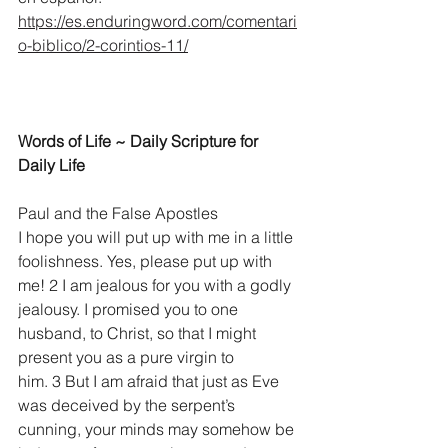
https://es.enduringword.com/comentari
o-biblico/2-corintios-11/
Words of Life ~ Daily Scripture for 
Daily Life
Paul and the False Apostles
I hope you will put up with me in a little 
foolishness. Yes, please put up with 
me! 2 I am jealous for you with a godly 
jealousy. I promised you to one 
husband, to Christ, so that I might 
present you as a pure virgin to 
him. 3 But I am afraid that just as Eve 
was deceived by the serpent’s 
cunning, your minds may somehow be 