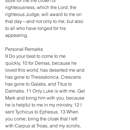
store for me the crown of 
righteousness, which the Lord, the 
righteous Judge, will award to me on 
that day—and not only to me, but also 
to all who have longed for his 
appearing.
Personal Remarks
9 Do your best to come to me 
quickly, 10 for Demas, because he 
loved this world, has deserted me and 
has gone to Thessalonica. Crescens 
has gone to Galatia, and Titus to 
Dalmatia. 11 Only Luke is with me. Get 
Mark and bring him with you, because 
he is helpful to me in my ministry. 12 I 
sent Tychicus to Ephesus. 13 When 
you come, bring the cloak that I left 
with Carpus at Troas, and my scrolls, 