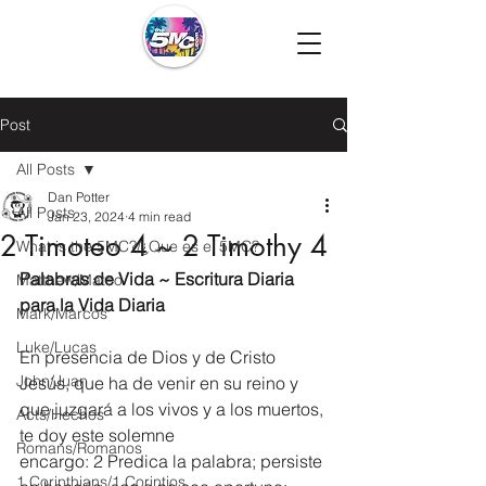
Post
All Posts
Dan Potter
All Posts
Jan 23, 2024
4 min read
2 Timoteo 4 ~ 2 Timothy 4
What is the 5MC?/¿Que es el 5MC?
Palabras de Vida ~ Escritura Diaria 
Matthew/Mateo
para la Vida Diaria
Mark/Marcos
Luke/Lucas
En presencia de Dios y de Cristo 
John/Juan
Jesús, que ha de venir en su reino y 
que juzgará a los vivos y a los muertos, 
Acts/Hechos
te doy este solemne 
Romans/Romanos
encargo: 2 Predica la palabra; persiste 
1 Corinthians/1 Corintios