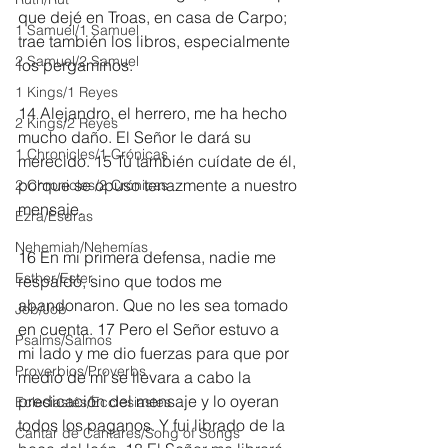
que dejé en Troas, en casa de Carpo; 
1 Samuel/1 Samuel
trae también los libros, especialmente 
2 Samuel/2 Samuel
los pergaminos.
1 Kings/1 Reyes
14 Alejandro, el herrero, me ha hecho 
2 Kings/2 Reyes
mucho daño. El Señor le dará su 
1 Chronicles/1 Crónicas
merecido. 15 Tú también cuídate de él, 
porque se opuso tenazmente a nuestro 
2 Chronicles/2 Crónicas
mensaje.
Ezra/Esdras
Nehemiah/Nehemías
16 En mi primera defensa, nadie me 
Esther/Ester
respaldó, sino que todos me 
abandonaron. Que no les sea tomado 
Job/Job
en cuenta. 17 Pero el Señor estuvo a 
Psalms/Salmos
mi lado y me dio fuerzas para que por 
Proverbios/Proverbs
medio de mí se llevara a cabo la 
predicación del mensaje y lo oyeran 
Eclesiastés/Ecclesiastes
todos los paganos. Y fui librado de la 
Cantar de Cantares/Song of Songs