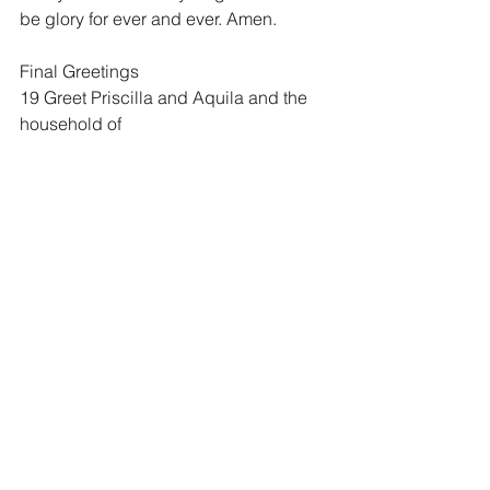
be glory for ever and ever. Amen.
Final Greetings
19 Greet Priscilla and Aquila and the 
household of 
Onesiphorus. 20 Erastus stayed in 
Corinth, and I left Trophimus sick in 
Miletus. 21 Do your best to get here 
before winter. Eubulus greets you, and 
so do Pudens, Linus, Claudia and all 
the brothers and sisters.
22 The Lord be with your spirit. Grace 
be with you all.
		2 Timothy 4