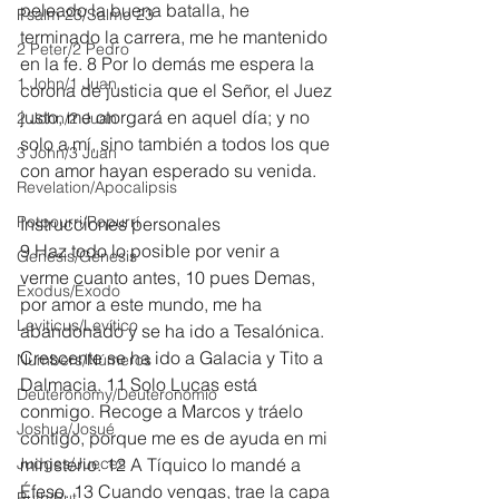
peleado la buena batalla, he 
Psalm 23/Salmo 23
terminado la carrera, me he mantenido 
2 Peter/2 Pedro
en la fe. 8 Por lo demás me espera la 
1 John/1 Juan
corona de justicia que el Señor, el Juez 
justo, me otorgará en aquel día; y no 
2 John/2 Juan
solo a mí, sino también a todos los que 
3 John/3 Juan
con amor hayan esperado su venida.
Revelation/Apocalipsis
Potpourri/Popurrí
Instrucciones personales
9 Haz todo lo posible por venir a 
Genesis/Génesis
verme cuanto antes, 10 pues Demas, 
Exodus/Éxodo
por amor a este mundo, me ha 
Leviticus/Levítico
abandonado y se ha ido a Tesalónica. 
Crescente se ha ido a Galacia y Tito a 
Numbers/Números
Dalmacia. 11 Solo Lucas está 
Deuteronomy/Deuteronomio
conmigo. Recoge a Marcos y tráelo 
Joshua/Josué
contigo, porque me es de ayuda en mi 
Judges/Jueces
ministerio. 12 A Tíquico lo mandé a 
Éfeso. 13 Cuando vengas, trae la capa 
Ruth/Rut