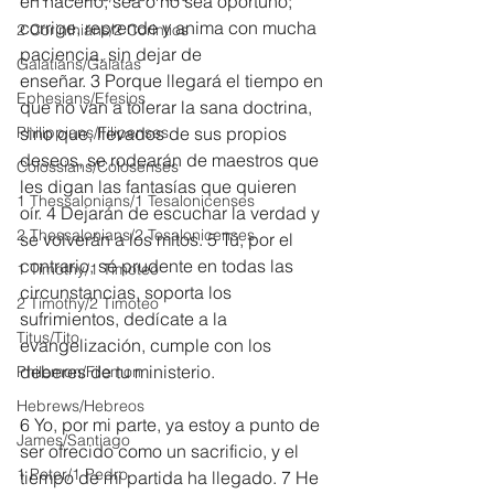
en hacerlo, sea o no sea oportuno; 
corrige, reprende y anima con mucha 
2 Corinthians/2 Corintios
paciencia, sin dejar de 
Galatians/Gálatas
enseñar. 3 Porque llegará el tiempo en 
Ephesians/Efesios
que no van a tolerar la sana doctrina, 
Philippians/Filipenses
sino que, llevados de sus propios 
deseos, se rodearán de maestros que 
Colossians/Colosenses
les digan las fantasías que quieren 
1 Thessalonians/1 Tesalonicenses
oír. 4 Dejarán de escuchar la verdad y 
2 Thessalonians/2 Tesalonicenses
se volverán a los mitos. 5 Tú, por el 
contrario, sé prudente en todas las 
1 Timothy/1 Timoteo
circunstancias, soporta los 
2 Timothy/2 Timoteo
sufrimientos, dedícate a la 
Titus/Tito
evangelización, cumple con los 
deberes de tu ministerio.
Philemon/Filemon
Hebrews/Hebreos
6 Yo, por mi parte, ya estoy a punto de 
James/Santiago
ser ofrecido como un sacrificio, y el 
1 Peter/1 Pedro
tiempo de mi partida ha llegado. 7 He 