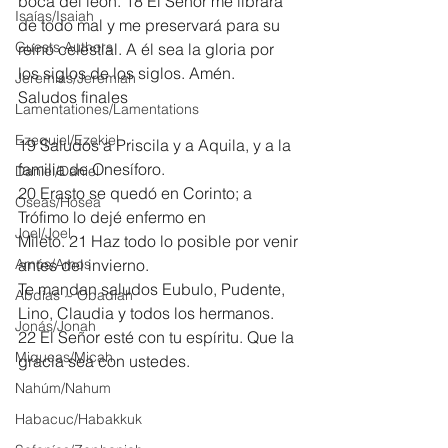
boca del león. 18 El Señor me librará 
Isaías/Isaiah
de todo mal y me preservará para su 
Guests Authors
reino celestial. A él sea la gloria por 
los siglos de los siglos. Amén.
Jeremias/Jeremiah
Saludos finales
Lamentationes/Lamentations
Ezequiel/Ezekiel
19 Saludos a Priscila y a Aquila, y a la 
familia de Onesíforo.
Daniel/Daniel
20 Erasto se quedó en Corinto; a 
Oseas/Hosea
Trófimo lo dejé enfermo en 
Joel/Joel
Mileto. 21 Haz todo lo posible por venir 
Amós/Amos
antes del invierno.
Te mandan saludos Eubulo, Pudente, 
Abdías ~ Obadiah
Lino, Claudia y todos los hermanos.
Jonás/Jonah
22 El Señor esté con tu espíritu. Que la 
Miqueas/Micah
gracia sea con ustedes.
Nahúm/Nahum
Habacuc/Habakkuk