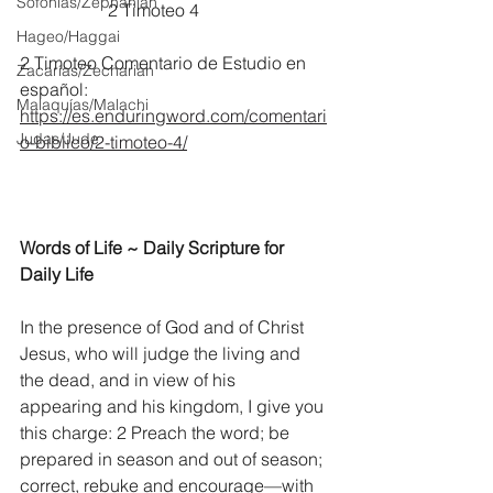
Sofonías/Zephaniah
		2 Timoteo 4 
Hageo/Haggai
2 Timoteo Comentario de Estudio en 
Zacarías/Zechariah
español:
Malaquías/Malachi
https://es.enduringword.com/comentari
Judas/Jude
o-biblico/2-timoteo-4/
Words of Life ~ Daily Scripture for 
Daily Life
In the presence of God and of Christ 
Jesus, who will judge the living and 
the dead, and in view of his 
appearing and his kingdom, I give you 
this charge: 2 Preach the word; be 
prepared in season and out of season; 
correct, rebuke and encourage—with 