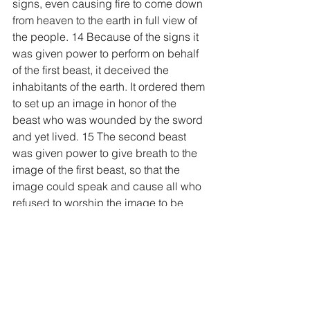
signs, even causing fire to come down 
from heaven to the earth in full view of 
the people. 14 Because of the signs it 
was given power to perform on behalf 
of the first beast, it deceived the 
inhabitants of the earth. It ordered them 
to set up an image in honor of the 
beast who was wounded by the sword 
and yet lived. 15 The second beast 
was given power to give breath to the 
image of the first beast, so that the 
image could speak and cause all who 
refused to worship the image to be 
killed. 16 It also forced all people, 
great and small, rich and poor, free and 
slave, to receive a mark on their right 
hands or on their foreheads, 17 so that 
they could not buy or sell unless they 
had the mark, which is the name of the 