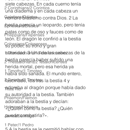
siete cabezas. En cada cuerno tenía 
2 Corinthians/2 Corintios
una diadema y en cada cabeza un 
Galatians/Gálatas
nombre blasfemo contra Dios. 2 La 
bestia parecía un leopardo, pero tenía 
Ephesians/Efesios
patas como de oso y fauces como de 
Philippians/Filipenses
león. El dragón le confirió a la bestia 
Colossians/Colosenses
su poder, su trono y gran 
autoridad. 3 Una de las cabezas de la 
1 Thessalonians/1 Tesalonicenses
bestia parecía haber sufrido una 
2 Thessalonians/2 Tesalonicenses
herida mortal, pero esa herida ya 
1 Timothy/1 Timoteo
había sido sanada. El mundo entero, 
2 Timothy/2 Timoteo
fascinado, iba tras la bestia 4 y 
adoraba al dragón porque había dado 
Titus/Tito
su autoridad a la bestia. También 
Philemon/Filemon
adoraban a la bestia y decían: 
Hebrews/Hebreos
«¿Quién como la bestia? ¿Quién 
puede combatirla?».
James/Santiago
1 Peter/1 Pedro
5 A la bestia se le permitió hablar con 