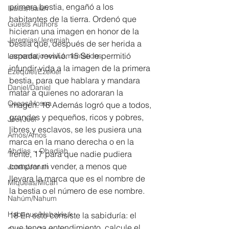
primera bestia, engañó a los 
Isaías/Isaiah
habitantes de la tierra. Ordenó que 
Guests Authors
hicieran una imagen en honor de la 
Jeremias/Jeremiah
bestia que, después de ser herida a 
espada, revivió. 15 Se le permitió 
Lamentationes/Lamentations
infundir vida a la imagen de la primera 
Ezequiel/Ezekiel
bestia, para que hablara y mandara 
Daniel/Daniel
matar a quienes no adoraran la 
Oseas/Hosea
imagen. 16 Además logró que a todos, 
grandes y pequeños, ricos y pobres, 
Joel/Joel
libres y esclavos, se les pusiera una 
Amós/Amos
marca en la mano derecha o en la 
Abdías ~ Obadiah
frente, 17 para que nadie pudiera 
comprar ni vender, a menos que 
Jonás/Jonah
llevara la marca que es el nombre de 
Miqueas/Micah
la bestia o el número de ese nombre.
Nahúm/Nahum
Habacuc/Habakkuk
18 En esto consiste la sabiduría: el 
que tenga entendimiento, calcule el 