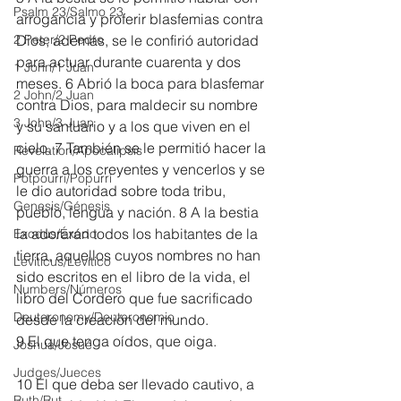
Psalm 23/Salmo 23
arrogancia y proferir blasfemias contra 
2 Peter/2 Pedro
Dios; además, se le confirió autoridad 
para actuar durante cuarenta y dos 
1 John/1 Juan
meses. 6 Abrió la boca para blasfemar 
2 John/2 Juan
contra Dios, para maldecir su nombre 
3 John/3 Juan
y su santuario y a los que viven en el 
cielo. 7 También se le permitió hacer la 
Revelation/Apocalipsis
guerra a los creyentes y vencerlos y se 
Potpourri/Popurrí
le dio autoridad sobre toda tribu, 
Genesis/Génesis
pueblo, lengua y nación. 8 A la bestia 
la adorarán todos los habitantes de la 
Exodus/Éxodo
tierra, aquellos cuyos nombres no han 
Leviticus/Levítico
sido escritos en el libro de la vida, el 
Numbers/Números
libro del Cordero que fue sacrificado 
Deuteronomy/Deuteronomio
desde la creación del mundo.
9 El que tenga oídos, que oiga.
Joshua/Josué
Judges/Jueces
10 El que deba ser llevado cautivo, a 
Ruth/Rut