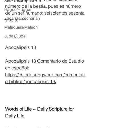
Sofonías/Zephaniah
número de la bestia, pues es número 
Hageo/Haggai
de un ser humano: seiscientos sesenta 
Zacarías/Zechariah
y seis.
Malaquías/Malachi
Judas/Jude
Apocalipsis 13
Apocalipsis 13 Comentario de Estudio 
en español:
https://es.enduringword.com/comentari
o-biblico/apocalipsis-13/
Words of Life ~ Daily Scripture for 
Daily Life