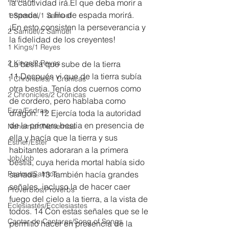
la cautividad irá.El que deba morir a 
espada,    a filo de espada morirá.
1 Samuel/1 Samuel
¡En esto consisten la perseverancia y 
2 Samuel/2 Samuel
la fidelidad de los creyentes!
1 Kings/1 Reyes
2 Kings/2 Reyes
La bestia que sube de la tierra
11 Después vi que de la tierra subía 
1 Chronicles/1 Crónicas
otra bestia. Tenía dos cuernos como 
2 Chronicles/2 Crónicas
de cordero, pero hablaba como 
Ezra/Esdras
dragón. 12 Ejercía toda la autoridad 
de la primera bestia en presencia de 
Nehemiah/Nehemías
ella y hacía que la tierra y sus 
Esther/Ester
habitantes adoraran a la primera 
Job/Job
bestia, cuya herida mortal había sido 
Psalms/Salmos
sanada. 13 También hacía grandes 
señales, incluso la de hacer caer 
Proverbios/Proverbs
fuego del cielo a la tierra, a la vista de 
Eclesiastés/Ecclesiastes
todos. 14 Con estas señales que se le 
Cantar de Cantares/Song of Songs
permitió hacer en presencia de la 