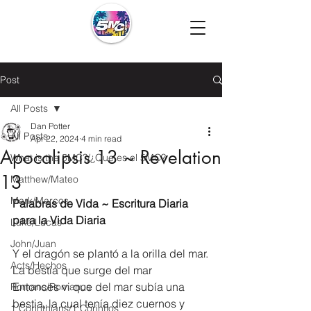
Post
All Posts
Dan Potter
All Posts
Apr 22, 2024
4 min read
Apocalipsis 13 ~ Revelation
What is the 5MC?/¿Que es el 5MC?
13
Matthew/Mateo
Mark/Marcos
Palabras de Vida ~ Escritura Diaria 
para la Vida Diaria
Luke/Lucas
John/Juan
Y el dragón se plantó a la orilla del mar.
Acts/Hechos
La bestia que surge del mar
Entonces vi que del mar subía una 
Romans/Romanos
bestia, la cual tenía diez cuernos y 
1 Corinthians/1 Corintios