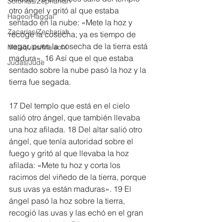
Sofonías/Zephaniah
otro ángel y gritó al que estaba 
Hageo/Haggai
sentado en la nube: «Mete la hoz y 
Zacarías/Zechariah
recoge la cosecha; ya es tiempo de 
segar, pues la cosecha de la tierra está 
Malaquías/Malachi
madura». 16 Así que el que estaba 
Judas/Jude
sentado sobre la nube pasó la hoz y la 
tierra fue segada.
17 Del templo que está en el cielo 
salió otro ángel, que también llevaba 
una hoz afilada. 18 Del altar salió otro 
ángel, que tenía autoridad sobre el 
fuego y gritó al que llevaba la hoz 
afilada: «Mete tu hoz y corta los 
racimos del viñedo de la tierra, porque 
sus uvas ya están maduras». 19 El 
ángel pasó la hoz sobre la tierra, 
recogió las uvas y las echó en el gran 