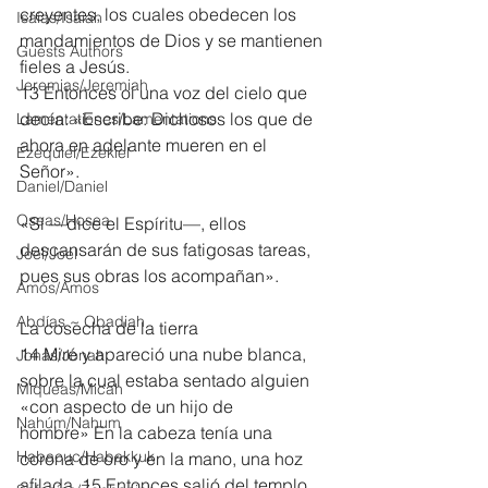
creyentes, los cuales obedecen los 
Isaías/Isaiah
mandamientos de Dios y se mantienen 
Guests Authors
fieles a Jesús.
Jeremias/Jeremiah
13 Entonces oí una voz del cielo que 
decía: «Escribe: Dichosos los que de 
Lamentationes/Lamentations
ahora en adelante mueren en el 
Ezequiel/Ezekiel
Señor».
Daniel/Daniel
Oseas/Hosea
«Sí —dice el Espíritu—, ellos 
descansarán de sus fatigosas tareas, 
Joel/Joel
pues sus obras los acompañan».
Amós/Amos
Abdías ~ Obadiah
La cosecha de la tierra
14 Miré y apareció una nube blanca, 
Jonás/Jonah
sobre la cual estaba sentado alguien 
Miqueas/Micah
«con aspecto de un hijo de 
Nahúm/Nahum
hombre» En la cabeza tenía una 
Habacuc/Habakkuk
corona de oro y en la mano, una hoz 
afilada. 15 Entonces salió del templo 