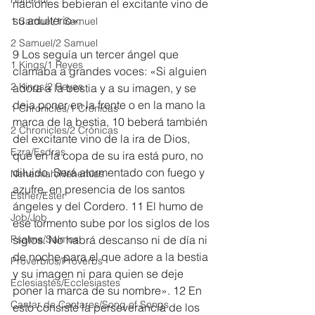
naciones bebieran el excitante vino de 
su adulterio».
1 Samuel/1 Samuel
2 Samuel/2 Samuel
9 Los seguía un tercer ángel que 
1 Kings/1 Reyes
clamaba a grandes voces: «Si alguien 
2 Kings/2 Reyes
adora a la bestia y a su imagen, y se 
deja poner en la frente o en la mano la 
1 Chronicles/1 Crónicas
marca de la bestia, 10 beberá también 
2 Chronicles/2 Crónicas
del excitante vino de la ira de Dios, 
Ezra/Esdras
que en la copa de su ira está puro, no 
diluido. Será atormentado con fuego y 
Nehemiah/Nehemías
azufre, en presencia de los santos 
Esther/Ester
ángeles y del Cordero. 11 El humo de 
Job/Job
ese tormento sube por los siglos de los 
Psalms/Salmos
siglos. No habrá descanso ni de día ni 
de noche para el que adore a la bestia 
Proverbios/Proverbs
y su imagen ni para quien se deje 
Eclesiastés/Ecclesiastes
poner la marca de su nombre». 12 En 
Cantar de Cantares/Song of Songs
esto consiste la perseverancia de los 