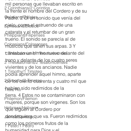
mil personas que llevaban escrito en 
2 Corinthians/2 Corintios
la frente el nombre del Cordero y de su 
Galatians/Gálatas
Padre. 2 Oí un sonido que venía del 
cielo, como el estruendo de una 
Ephesians/Efesios
catarata y el retumbar de un gran 
Philippians/Filipenses
trueno. El sonido se parecía al de 
Colossians/Colosenses
músicos que tañen sus arpas. 3 Y 
cantaban un himno nuevo delante del 
1 Thessalonians/1 Tesalonicenses
trono y delante de los cuatro seres 
2 Thessalonians/2 Tesalonicenses
vivientes y de los ancianos. Nadie 
1 Timothy/1 Timoteo
podía aprender aquel himno, aparte 
2 Timothy/2 Timoteo
de los ciento cuarenta y cuatro mil que 
habían sido redimidos de la 
Titus/Tito
tierra. 4 Estos no se contaminaron con 
Philemon/Filemon
mujeres, porque son vírgenes. Son los 
Hebrews/Hebreos
que siguen al Cordero por 
dondequiera que va. Fueron redimidos 
James/Santiago
como los primeros frutos de la 
1 Peter/1 Pedro
humanidad para Dios y el 