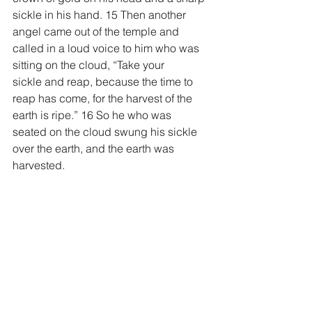
sickle in his hand. 15 Then another 
angel came out of the temple and 
called in a loud voice to him who was 
sitting on the cloud, “Take your 
sickle and reap, because the time to 
reap has come, for the harvest of the 
earth is ripe.” 16 So he who was 
seated on the cloud swung his sickle 
over the earth, and the earth was 
harvested.
17 Another angel came out of the 
temple in heaven, and he too had a 
sharp sickle. 18 Still another angel, 
who had charge of the fire, came from 
the altar and called in a loud voice to 
him who had the sharp sickle, “Take 
your sharp sickle and gather the 