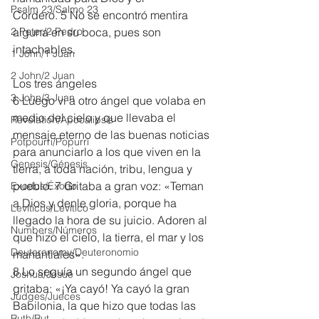
Psalm 23/Salmo 23
Cordero. 5 No se encontró mentira 
2 Peter/2 Pedro
alguna en su boca, pues son 
intachables.
1 John/1 Juan
2 John/2 Juan
Los tres ángeles
3 John/3 Juan
6 Luego vi a otro ángel que volaba en 
medio del cielo y que llevaba el 
Revelation/Apocalipsis
mensaje eterno de las buenas noticias 
Potpourri/Popurrí
para anunciarlo a los que viven en la 
Genesis/Génesis
tierra, a toda nación, tribu, lengua y 
pueblo. 7 Gritaba a gran voz: «Teman 
Exodus/Éxodo
a Dios y denle gloria, porque ha 
Leviticus/Levítico
llegado la hora de su juicio. Adoren al 
Numbers/Números
que hizo el cielo, la tierra, el mar y los 
Deuteronomy/Deuteronomio
manantiales».
8 Lo seguía un segundo ángel que 
Joshua/Josué
gritaba: «¡Ya cayó! Ya cayó la gran 
Judges/Jueces
Babilonia, la que hizo que todas las 
Ruth/Rut