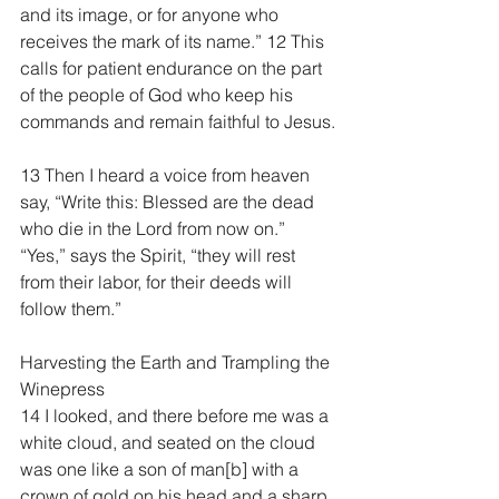
and its image, or for anyone who 
receives the mark of its name.” 12 This 
calls for patient endurance on the part 
of the people of God who keep his 
commands and remain faithful to Jesus.
13 Then I heard a voice from heaven 
say, “Write this: Blessed are the dead 
who die in the Lord from now on.”
“Yes,” says the Spirit, “they will rest 
from their labor, for their deeds will 
follow them.”
Harvesting the Earth and Trampling the 
Winepress
14 I looked, and there before me was a 
white cloud, and seated on the cloud 
was one like a son of man[
b
] with a 
crown of gold on his head and a sharp 