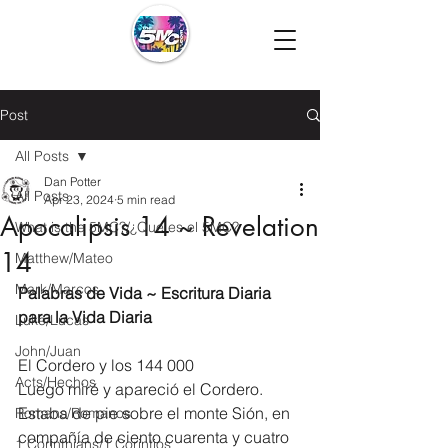
Post
All Posts
Dan Potter
All Posts
Apr 23, 2024
5 min read
Apocalipsis 14 ~ Revelation
What is the 5MC?/¿Que es el 5MC?
14
Matthew/Mateo
Mark/Marcos
Palabras de Vida ~ Escritura Diaria 
para la Vida Diaria
Luke/Lucas
John/Juan
El Cordero y los 144 000
Acts/Hechos
Luego miré y apareció el Cordero. 
Estaba de pie sobre el monte Sión, en 
Romans/Romanos
compañía de ciento cuarenta y cuatro 
1 Corinthians/1 Corintios