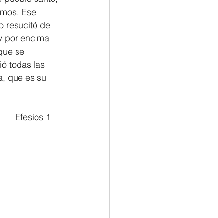
emos. Ese 
o resucitó de 
uy por encima 
que se 
ó todas las 
a, que es su 
												         Efesios 1