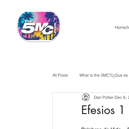
Home/In
All Posts
What is the 5MC?/¿Que es
Dan Potter
Dec 6, 
Acts/Hechos
Romans/Roman
Efesios 1
Ephesians/Efesios
Philippians