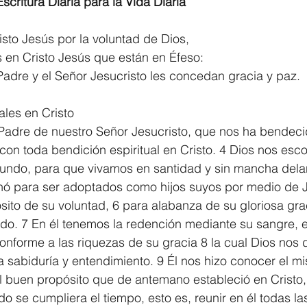
scritura Diaria para la Vida Diaria
1 Timothy/1 Timoteo
2 Timothy/2 Timoteo
Titus/Tito
isto Jesús por la voluntad de Dios,
es en Cristo Jesús que están en Éfeso: 
adre y el Señor Jesucristo les concedan gracia y paz.
tiago
1 Peter/1 Pedro
Psalm 23/Salmo 23
2 Peter/2 
ales en Cristo
 Padre de nuestro Señor Jesucristo, que nos ha bendeci
Revelation/Apocalipsis
Potpourri/Popurrí
Genesis/Gén
 con toda bendición espiritual en Cristo. 4 Dios nos esco
mundo, para que vivamos en santidad y sin mancha delan
nó para ser adoptados como hijos suyos por medio de J
ito de su voluntad, 6 para alabanza de su gloriosa gra
o. 7 En él tenemos la redención mediante su sangre, e
nforme a las riquezas de su gracia 8 la cual Dios nos d
sabiduría y entendimiento. 9 Él nos hizo conocer el mis
l buen propósito que de antemano estableció en Cristo,
o se cumpliera el tiempo, esto es, reunir en él todas la