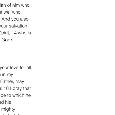
lan of him who 
at we, who 
13 And you also 
our salvation. 
irit, 14 who is 
e God’s 
our love for all 
 in my 
 Father, may 
 18 I pray that 
ope to which he 
nd his 
 mighty 