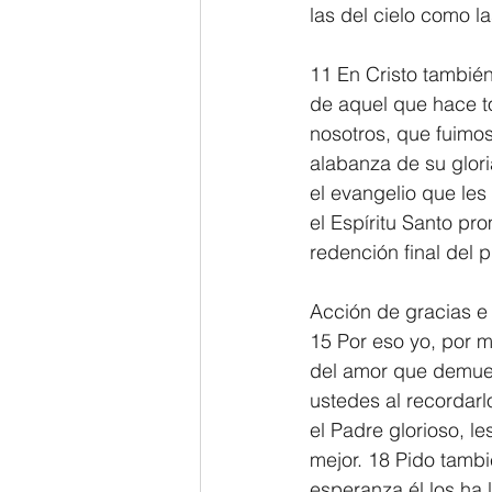
las del cielo como las
11 En Cristo tambié
de aquel que hace to
nosotros, que fuimo
alabanza de su glori
el evangelio que les 
el Espíritu Santo pr
redención final del 
Acción de gracias e 
15 Por eso yo, por m
del amor que demues
ustedes al recordarl
el Padre glorioso, l
mejor. 18 Pido tamb
esperanza él los ha 