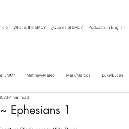
icio
What is the 5MC?
¿Que es el 5MC?
Podcasts in English
 el 5MC?
Matthew/Mateo
Mark/Marcos
Luke/Lucas
2023
4 min read
os
1 Corinthians/1 Corintios
2 Corinthians/2 Corintios
 ~ Ephesians 1
/Filipenses
Colossians/Colosenses
1 Thessalonians/1 Tesa