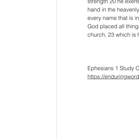
strength 20 he exert
hand in the heavenly
every name that is i
God placed all thing
church, 23 which is h
Ephesians 1 Study C
https://enduringwor