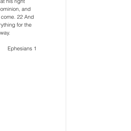
t his right 
dominion, and 
to come. 22 And 
thing for the 
 way.
																Ephesians 1