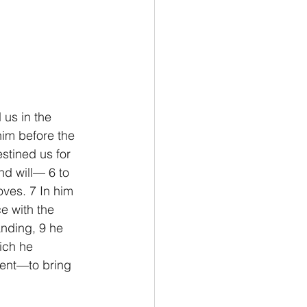
us in the 
him before the 
stined us for 
nd will— 6 to 
oves. 7 In him 
e with the 
anding, 9 he 
ich he 
lment—to bring 