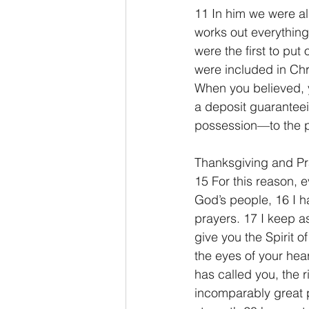
11 In him we were a
works out everything 
were the first to put
were included in Chr
When you believed, y
a deposit guaranteei
possession—to the pr
Thanksgiving and Pr
15 For this reason, e
God’s people, 16 I h
prayers. 17 I keep a
give you the Spirit o
the eyes of your hea
has called you, the r
incomparably great p