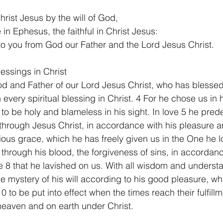
hrist Jesus by the will of God,
in Ephesus, the faithful in Christ Jesus:
o you from God our Father and the Lord Jesus Christ.
lessings in Christ
od and Father of our Lord Jesus Christ, who has blessed 
every spiritual blessing in Christ. 4 For he chose us in 
 to be holy and blameless in his sight. In love 5 he prede
through Jesus Christ, in accordance with his pleasure a
rious grace, which he has freely given us in the One he l
hrough his blood, the forgiveness of sins, in accordanc
e 8 that he lavished on us. With all wisdom and underst
 mystery of his will according to his good pleasure, wh
0 to be put into effect when the times reach their fulfil
n heaven and on earth under Christ.