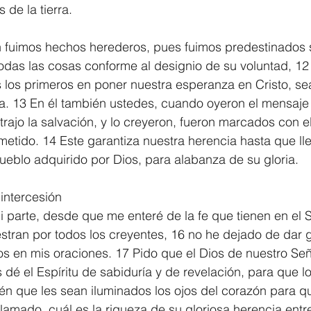
 de la tierra.
n fuimos hechos herederos, pues fuimos predestinados 
das las cosas conforme al designio de su voluntad, 12 
s los primeros en poner nuestra esperanza en Cristo, s
a. 13 En él también ustedes, cuando oyeron el mensaje 
trajo la salvación, y lo creyeron, fueron marcados con el
ometido. 14 Este garantiza nuestra herencia hasta que ll
pueblo adquirido por Dios, para alabanza de su gloria.
intercesión
i parte, desde que me enteré de la fe que tienen en el 
tran por todos los creyentes, 16 no he dejado de dar g
os en mis oraciones. 17 Pido que el Dios de nuestro Señ
es dé el Espíritu de sabiduría y de revelación, para que 
ién que les sean iluminados los ojos del corazón para 
llamado, cuál es la riqueza de su gloriosa herencia entr