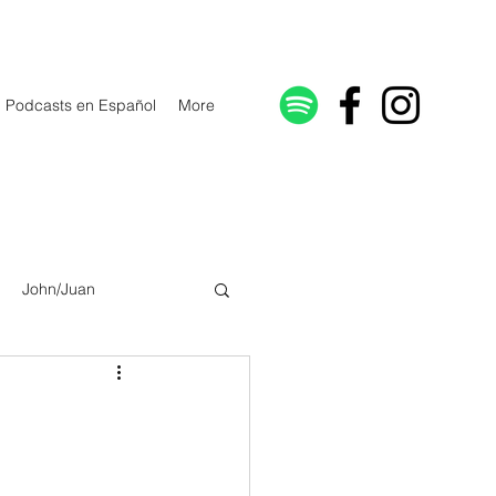
Podcasts en Español
More
John/Juan
Galatians/Gálatas
lonicenses