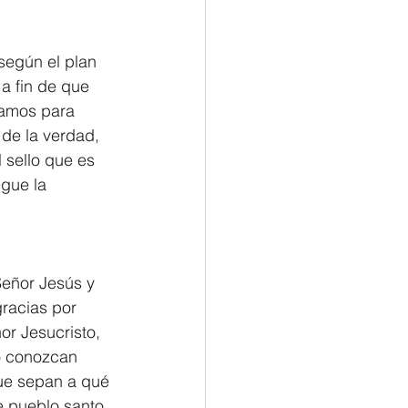
según el plan 
a fin de que 
eamos para 
de la verdad, 
 sello que es 
egue la 
Señor Jesús y 
racias por 
or Jesucristo, 
lo conozcan 
que sepan a qué 
e pueblo santo, 