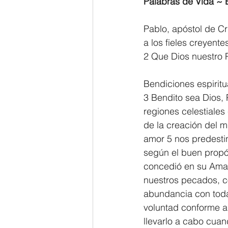
Palabras de Vida ~ E
2 Thessalonians/2 Tesalonicenses
Pablo, apóstol de Cr
a los fieles creyent
2 Que Dios nuestro P
Hebrews/Hebreos
James/San
Bendiciones espiritu
3 Bendito sea Dios,
2 John/2 Juan
3 John/3 Juan
regiones celestiales
de la creación del 
amor 5 nos predesti
según el buen propós
concedió en su Amad
nuestros pecados, co
abundancia con toda 
voluntad conforme a
llevarlo a cabo cuand