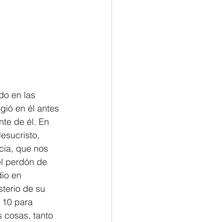
Philemon/Filemon
Pedro
1 John/1 Juan
do en las 
esis
gió en él antes 
te de él. En 
esucristo, 
cia, que nos 
l perdón de 
io en 
terio de su 
 10 para 
s cosas, tanto 