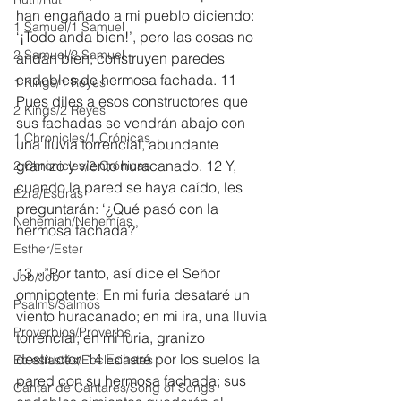
han engañado a mi pueblo diciendo: 
1 Samuel/1 Samuel
‘¡Todo anda bien!’, pero las cosas no 
2 Samuel/2 Samuel
andan bien; construyen paredes 
endebles de hermosa fachada. 11 
1 Kings/1 Reyes
Pues diles a esos constructores que 
2 Kings/2 Reyes
sus fachadas se vendrán abajo con 
1 Chronicles/1 Crónicas
una lluvia torrencial, abundante 
granizo y viento huracanado. 12 Y, 
2 Chronicles/2 Crónicas
cuando la pared se haya caído, les 
Ezra/Esdras
preguntarán: ‘¿Qué pasó con la 
Nehemiah/Nehemías
hermosa fachada?’
Esther/Ester
13 »”Por tanto, así dice el Señor 
Job/Job
omnipotente: En mi furia desataré un 
Psalms/Salmos
viento huracanado; en mi ira, una lluvia 
Proverbios/Proverbs
torrencial; en mi furia, granizo 
destructor. 14 Echaré por los suelos la 
Eclesiastés/Ecclesiastes
pared con su hermosa fachada; sus 
Cantar de Cantares/Song of Songs