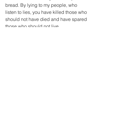
bread. By lying to my people, who 
listen to lies, you have killed those who 
should not have died and have spared 
those who should not live.
20 “‘Therefore this is what the 
Sovereign Lord says: I am against your 
magic charms with which you ensnare 
people like birds and I will tear them 
from your arms; I will set free the 
people that you ensnare like birds. 21 I 
will tear off your veils and save my 
people from your hands, and they will 
no longer fall prey to your power. Then 
you will know that I am the Lord. 22 
Because you disheartened the 
righteous with your lies, when I had 
brought them no grief, and because 