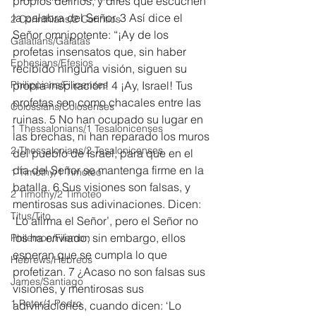
propios delirios, y diles que escuchen 
la palabra del Señor. 3 Así dice el 
2 Corinthians/2 Corintios
Señor omnipotente: “¡Ay de los 
Galatians/Gálatas
profetas insensatos que, sin haber 
Ephesians/Efesios
recibido ninguna visión, siguen su 
Philippians/Filipenses
propia inspiración! 4 ¡Ay, Israel! Tus 
profetas son como chacales entre las 
Colossians/Colosenses
ruinas. 5 No han ocupado su lugar en 
1 Thessalonians/1 Tesalonicenses
las brechas, ni han reparado los muros 
2 Thessalonians/2 Tesalonicenses
del pueblo de Israel, para que en el 
día del Señor se mantenga firme en la 
1 Timothy/1 Timoteo
batalla. 6 Sus visiones son falsas, y 
2 Timothy/2 Timoteo
mentirosas sus adivinaciones. Dicen: 
Titus/Tito
‘Lo afirma el Señor’, pero el Señor no 
los ha enviado; sin embargo, ellos 
Philemon/Filemon
esperan que se cumpla lo que 
Hebrews/Hebreos
profetizan. 7 ¿Acaso no son falsas sus 
James/Santiago
visiones, y mentirosas sus 
1 Peter/1 Pedro
adivinaciones, cuando dicen: ‘Lo 