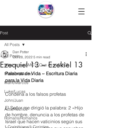
Post
All Posts
Dan Potter
All Posts
Oct 28, 2022
5 min read
Ezequiel 13 ~ Ezekiel 13
What is the 5MC?/¿Que es el 5MC?
Palabras de Vida ~ Escritura Diaria 
Matthew/Mateo
para la Vida Diaria
Mark/Marcos
Luke/Lucas
Condena a los falsos profetas
John/Juan
El Señor me dirigió la palabra: 2 «Hijo 
Acts/Hechos
de hombre, denuncia a los profetas de 
Romans/Romanos
Israel que hacen vaticinios según sus 
1 Corinthians/1 Corintios