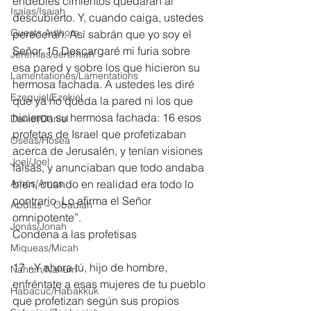
endebles cimientos quedarán al 
Isaías/Isaiah
descubierto. Y, cuando caiga, ustedes 
Guests Authors
perecerán. Así sabrán que yo soy el 
Señor. 15 Descargaré mi furia sobre 
Jeremias/Jeremiah
esa pared y sobre los que hicieron su 
Lamentationes/Lamentations
hermosa fachada. A ustedes les diré 
Ezequiel/Ezekiel
que ya no queda la pared ni los que 
hicieron su hermosa fachada: 16 esos 
Daniel/Daniel
profetas de Israel que profetizaban 
Oseas/Hosea
acerca de Jerusalén, y tenían visiones 
Joel/Joel
falsas, y anunciaban que todo andaba 
Amós/Amos
bien, cuando en realidad era todo lo 
contrario. Lo afirma el Señor 
Abdías ~ Obadiah
omnipotente”.
Jonás/Jonah
Condena a las profetisas
Miqueas/Micah
17 »Y ahora tú, hijo de hombre, 
Nahúm/Nahum
enfréntate a esas mujeres de tu pueblo 
Habacuc/Habakkuk
que profetizan según sus propios 