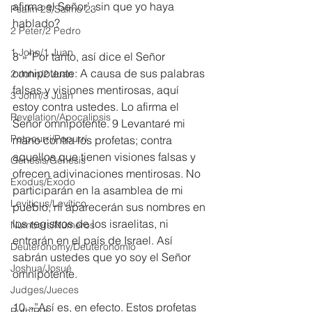
afirma el Señor’, sin que yo haya 
Psalm 23/Salmo 23
hablado?
2 Peter/2 Pedro
1 John/1 Juan
8 »”Por tanto, así dice el Señor 
omnipotente: A causa de sus palabras 
2 John/2 Juan
falsas y visiones mentirosas, aquí 
3 John/3 Juan
estoy contra ustedes. Lo afirma el 
Revelation/Apocalipsis
Señor omnipotente. 9 Levantaré mi 
Potpourri/Popurrí
mano contra los profetas; contra 
aquellos que tienen visiones falsas y 
Genesis/Génesis
ofrecen adivinaciones mentirosas. No 
Exodus/Éxodo
participarán en la asamblea de mi 
Leviticus/Levítico
pueblo, ni aparecerán sus nombres en 
los registros de los israelitas, ni 
Numbers/Números
entrarán en el país de Israel. Así 
Deuteronomy/Deuteronomio
sabrán ustedes que yo soy el Señor 
Joshua/Josué
omnipotente.
Judges/Jueces
10 »”Así es, en efecto. Estos profetas 
Ruth/Rut