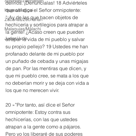
Sofonías/Zephaniah
delirios. ¡Denúncialas! 18 Adviérteles 
que así dice el Señor omnipotente: 
Hageo/Haggai
“¡Ay de las que hacen objetos de 
Zacarías/Zechariah
hechicería y sortilegios para atrapar a 
Malaquías/Malachi
la gente! ¿Acaso creen que pueden 
Judas/Jude
atrapar la vida de mi pueblo y salvar 
su propio pellejo? 19 Ustedes me han 
profanado delante de mi pueblo por 
un puñado de cebada y unas migajas 
de pan. Por las mentiras que dicen, y 
que mi pueblo cree, se mata a los que 
no deberían morir y se deja con vida a 
los que no merecen vivir.
20 »”Por tanto, así dice el Señor 
omnipotente: Estoy contra sus 
hechicerías, con las que ustedes 
atrapan a la gente como a pájaros. 
Pero yo los liberaré de sus poderes 