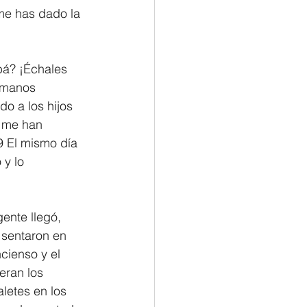
me has dado la 
bá? ¡Échales 
s manos 
o a los hijos 
 me han 
9 El mismo día 
 y lo 
ente llegó, 
 sentaron en 
cienso y el 
eran los 
letes en los 