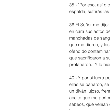
35 »”Por eso, así di
espalda, sufrirás las
36 El Señor me dijo:
en cara sus actos de
manchadas de sangre.
que me dieron, y lo
ofendido contaminan
que sacrificaron a su
profanaron. ¡Y lo hi
40 »Y por si fuera p
ellas se bañaron, se
un diván lujoso, fre
aceite que me perten
sabeos, que venían d