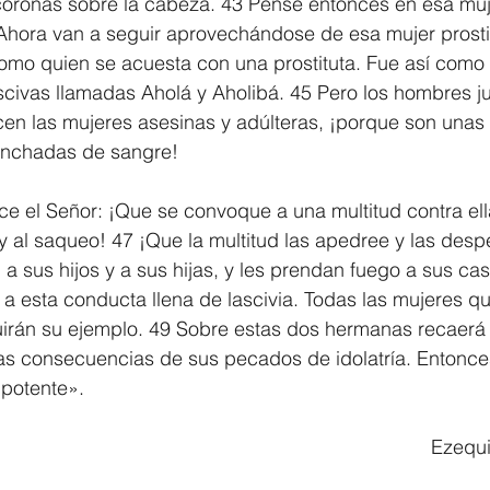
oronas sobre la cabeza. 43 Pensé entonces en esa mu
“Ahora van a seguir aprovechándose de esa mujer prostit
como quien se acuesta con una prostituta. Fue así como
civas llamadas Aholá y Aholibá. 45 Pero los hombres ju
en las mujeres asesinas y adúlteras, ¡porque son unas 
anchadas de sangre!
ice el Señor: ¡Que se convoque a una multitud contra ell
 y al saqueo! 47 ¡Que la multitud las apedree y las des
 sus hijos y a sus hijas, y les prendan fuego a sus cas
s a esta conducta llena de lascivia. Todas las mujeres q
uirán su ejemplo. 49 Sobre estas dos hermanas recaerá 
 las consecuencias de sus pecados de idolatría. Entonc
ipotente».
														