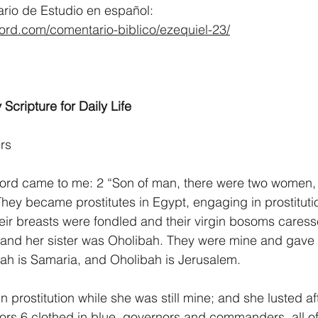
rio de Estudio en español:
word.com/comentario-biblico/ezequiel-23/
 Scripture for Daily Life
rs
Lord came to me: 2 “Son of man, there were two women, 
hey became prostitutes in Egypt, engaging in prostitutio
their breasts were fondled and their virgin bosoms caress
nd her sister was Oholibah. They were mine and gave b
ah is Samaria, and Oholibah is Jerusalem.
prostitution while she was still mine; and she lusted aft
ors 6 clothed in blue, governors and commanders, all o