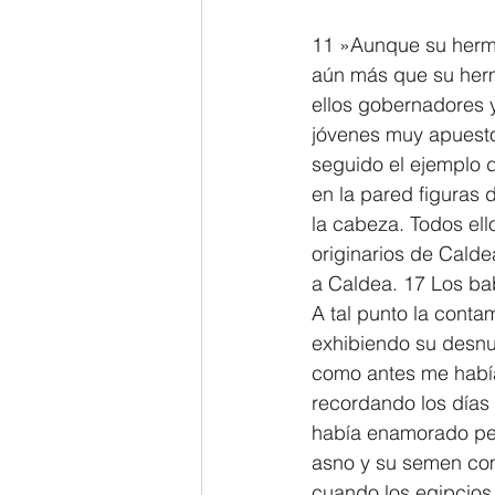
11 »Aunque su herman
aún más que su herm
ellos gobernadores y 
jóvenes muy apuesto
seguido el ejemplo d
en la pared figuras 
la cabeza. Todos ello
originarios de Calde
a Caldea. 17 Los bab
A tal punto la conta
exhibiendo su desnud
como antes me había 
recordando los días 
había enamorado per
asno y su semen como
cuando los egipcios