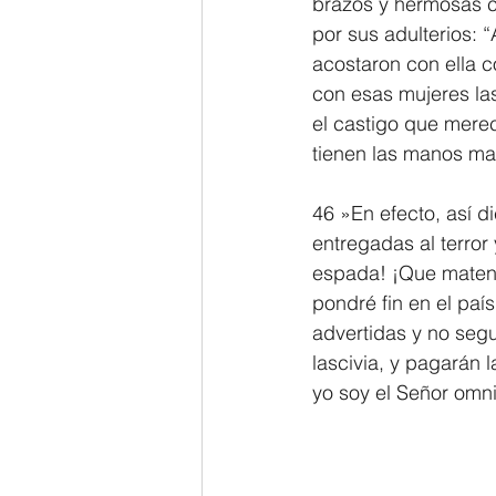
brazos y hermosas c
por sus adulterios: 
acostaron con ella 
con esas mujeres las
el castigo que merec
tienen las manos m
46 »En efecto, así d
entregadas al terror
espada! ¡Que maten a
pondré fin en el paí
advertidas y no seg
lascivia, y pagarán
yo soy el Señor omn