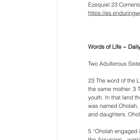
Ezequiel 23 Comenta
https://es.enduring
Words of Life ~ Daily
Two Adulterous Siste
23 The word of the 
the same mother. 3 T
youth. In that land 
was named Oholah, a
and daughters. Ohol
5 “Oholah engaged in 
the Assyrians—warri