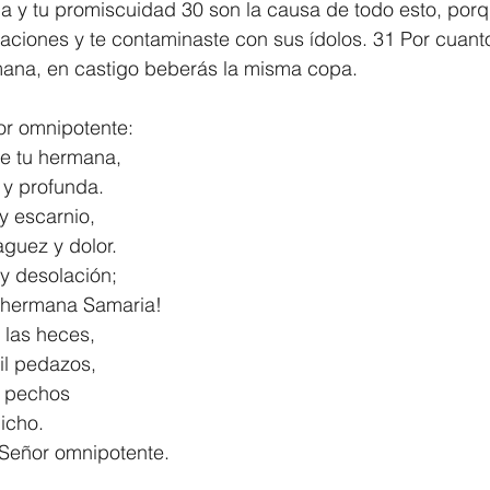
ria y tu promiscuidad 30 son la causa de todo esto, porq
 naciones y te contaminaste con sus ídolos. 31 Por cuan
mana, en castigo beberás la misma copa.
or omnipotente:
e tu hermana,
e y profunda.
 y escarnio,
aguez y dolor.
 y desolación;
 tu hermana Samaria!
 las heces,
 mil pedazos,
s pechos
dicho.
firma el Señor omnipotente.