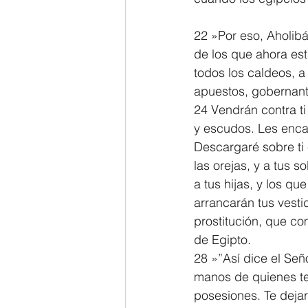
22 »Por eso, Aholibá,
de los que ahora está
todos los caldeos, a 
apuestos, gobernante
24 Vendrán contra ti
y escudos. Les enca
Descargaré sobre ti e
las orejas, y a tus s
a tus hijas, y los q
arrancarán tus vestid
prostitución, que c
de Egipto.
28 »”Así dice el Señ
manos de quienes te 
posesiones. Te deja