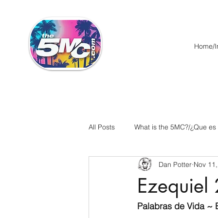
Home/In
All Posts
What is the 5MC?/¿Que es
Dan Potter
Nov 11,
Acts/Hechos
Romans/Roman
Ezequiel 
Ephesians/Efesios
Philippians
Palabras de Vida ~ E