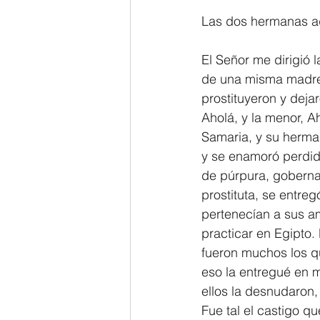
Las dos hermanas a
2 Thessalonians/2 Tesalonicenses
El Señor me dirigió 
de una misma madre.
Hebrews/Hebreos
James/San
prostituyeron y deja
Aholá, y la menor, Ah
Samaria, y su herman
2 John/2 Juan
3 John/3 Juan
y se enamoró perdida
de púrpura, gobernad
prostituta, se entreg
pertenecían a sus a
practicar en Egipto.
fueron muchos los qu
eso la entregué en m
ellos la desnudaron, 
Fue tal el castigo q