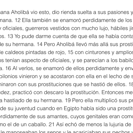
a Aholibá vio esto, dio rienda suelta a sus pasiones y 
ana. 12 Ella también se enamoró perdidamente de los a
oficiales, guerreros vestidos con mucho lujo, hábiles ji
s. 13 Yo pude darme cuenta de que ella se había cont
e su hermana. 14 Pero Aholibá llevó más allá sus prosti
de caldeos pintadas de rojo, 15 con cinturones y amplio
s tenían aspecto de oficiales, y se parecían a los babil
a. 16 Al verlos, se enamoró de ellos perdidamente y en
ilonios vinieron y se acostaron con ella en el lecho de 
minaron con sus prostituciones que se hastió de ellos. 1
ez, practicó con descaro la prostitución. Entonces me h
hastiado de su hermana. 19 Pero ella multiplicó sus pr
de su juventud cuando en Egipto había sido una prostitut
didamente de sus amantes, cuyos genitales eran como
 el de un caballo. 21 Así echó de menos la lujuria de 
 le manoseaban los senos y le acariciaban sus pechos v