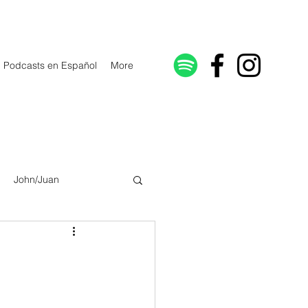
Podcasts en Español
More
John/Juan
Galatians/Gálatas
lonicenses