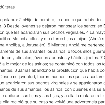
dúlteras
1 Timothy/1 Timoteo
2 Timothy/2 Timoteo
Titus/Tito
la palabra: 2 «Hijo de hombre, te cuento que había dos m
 3 Desde jóvenes se dejaron manosear los senos; en E
tiago
1 Peter/1 Pedro
Psalm 23/Salmo 23
2 Peter/2 
ron que les acariciaran sus pechos virginales. 4 La may
olibá. Me uní a ellas, y me dieron hijos e hijas. (Aholá 
a Aholibá, a Jerusalén). 5 Mientras Aholá me pertenecía
Revelation/Apocalipsis
Potpourri/Popurrí
Genesis/Gén
mente de sus amantes los asirios, 6 todos ellos guerre
ores y oficiales, jóvenes apuestos y hábiles jinetes. 
ó a lo mejor de los asirios; se contaminó con todos los í
mantes. 8 Jamás abandonó la prostitución que había c
 Desde su juventud, fueron muchos los que se acostaron
e acariciaron sus pechos virginales y se apasionaron co
anos de sus amantes, los asirios, con quienes ella se a
le quitaron sus hijos y sus hijas, y a ella la mataron a fi
ue ella recibió que su caso se volvió una advertencia par