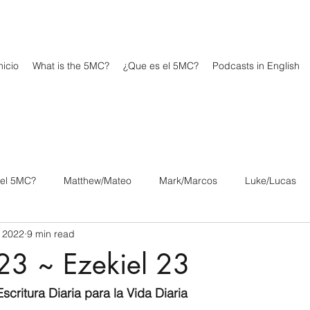
icio
What is the 5MC?
¿Que es el 5MC?
Podcasts in English
 el 5MC?
Matthew/Mateo
Mark/Marcos
Luke/Lucas
 2022
9 min read
os
1 Corinthians/1 Corintios
2 Corinthians/2 Corintios
23 ~ Ezekiel 23
/Filipenses
Colossians/Colosenses
1 Thessalonians/1 Tesa
scritura Diaria para la Vida Diaria