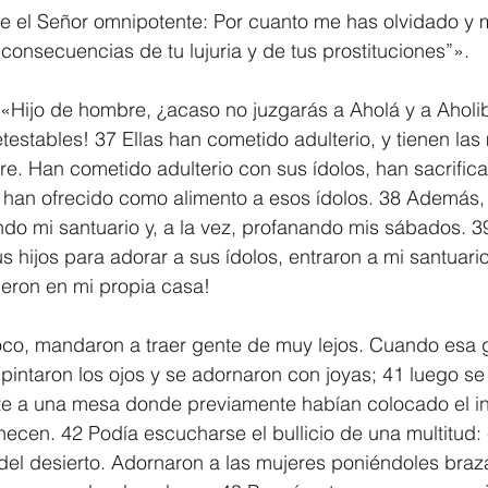
ce el Señor omnipotente: Por cuanto me has olvidado y 
 consecuencias de tu lujuria y de tus prostituciones”».
 «Hijo de hombre, ¿acaso no juzgarás a Aholá y a Aholi
testables! 37 Ellas han cometido adulterio, y tienen la
 Han cometido adulterio con sus ídolos, han sacrificad
s han ofrecido como alimento a esos ídolos. 38 Además,
do mi santuario y, a la vez, profanando mis sábados. 3
s hijos para adorar a sus ídolos, entraron a mi santuario
cieron en mi propia casa!
oco, mandaron a traer gente de muy lejos. Cuando esa g
 pintaron los ojos y se adornaron con joyas; 41 luego se
nte a una mesa donde previamente habían colocado el in
ecen. 42 Podía escucharse el bullicio de una multitud: 
el desierto. Adornaron a las mujeres poniéndoles braza