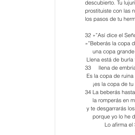
descubierto. Tu luju
prostituiste con las
los pasos de tu her
32 »”Así dice el Señ
»”Beberás la copa d
     una copa grand
 Llena está de burla
33     llena de embri
 Es la copa de ruina
     ¡es la copa de
34 La beberás hasta
     la romperás en
 y te desgarrarás lo
     porque yo lo he 
             Lo a