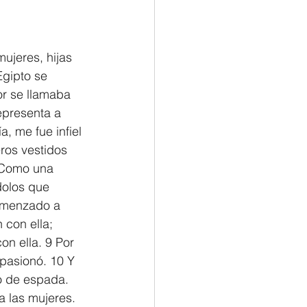
Philemon/Filemon
ujeres, hijas 
gipto se 
Pedro
1 John/1 Juan
or se llamaba 
representa a 
, me fue infiel 
esis
ros vestidos 
7 Como una 
dolos que 
omenzado a 
 con ella; 
n ella. 9 Por 
pasionó. 10 Y 
lo de espada. 
a las mujeres.