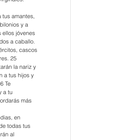
a tus amantes, 
bilonios y a 
 ellos jóvenes 
dos a caballo. 
ércitos, cascos 
es. 25 
arán la nariz y 
 a tus hijos y 
6 Te 
 a tu 
cordarás más 
dias, en 
de todas tus 
rán al 