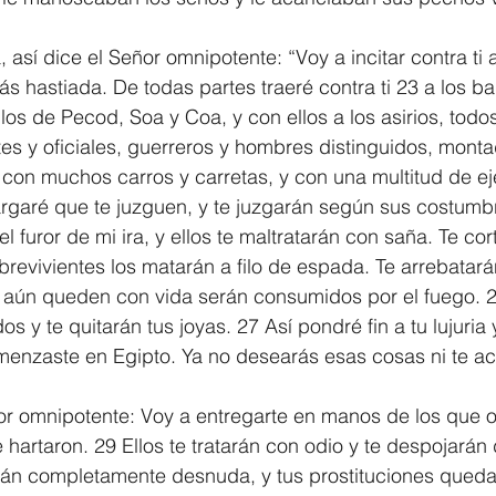
 así dice el Señor omnipotente: “Voy a incitar contra ti 
s hastiada. De todas partes traeré contra ti 23 a los ba
los de Pecod, Soa y Coa, y con ellos a los asirios, todos
s y oficiales, guerreros y hombres distinguidos, monta
 con muchos carros y carretas, y con una multitud de ej
rgaré que te juzguen, y te juzgarán según sus costumbr
l furor de mi ira, y ellos te maltratarán con saña. Te cort
obrevivientes los matarán a filo de espada. Te arrebatarán
ue aún queden con vida serán consumidos por el fuego. 2
os y te quitarán tus joyas. 27 Así pondré fin a tu lujuria y
omenzaste en Egipto. Ya no desearás esas cosas ni te a
or omnipotente: Voy a entregarte en manos de los que o
hartaron. 29 Ellos te tratarán con odio y te despojarán 
rán completamente desnuda, y tus prostituciones queda