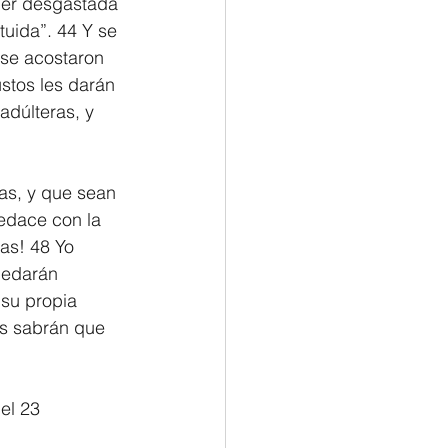
jer desgastada 
uida”. 44 Y se 
 se acostaron 
stos les darán 
adúlteras, y 
as, y que sean 
pedace con la 
as! 48 Yo 
uedarán 
su propia 
es sabrán que 
Ezequiel 23