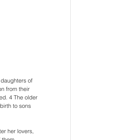
daughters of 
n from their 
ed. 4 The older 
irth to sons 
er her lovers, 
f them 