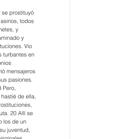
se prostituyó 
sirios, todos 
netes, y 
aminado y 
tuciones. Vio 
s turbantes en 
onios 
vió mensajeros 
sus pasiones. 
8 Pero, 
astié de ella, 
ostituciones, 
a. 20 Allí se 
 los de un 
su juventud, 
irginales.