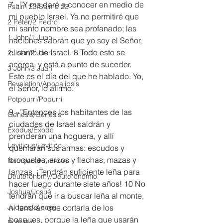
7 »”Y me daré a conocer en medio de 
Psalm 23/Salmo 23
mi pueblo Israel. Ya no permitiré que 
2 Peter/2 Pedro
mi santo nombre sea profanado; las 
1 John/1 Juan
naciones sabrán que yo soy el Señor, 
el santo de Israel. 8 Todo esto se 
2 John/2 Juan
acerca, y está a punto de suceder. 
3 John/3 Juan
Este es el día del que he hablado. Yo, 
Revelation/Apocalipsis
el Señor, lo afirmo.
Potpourri/Popurrí
9 »”Entonces los habitantes de las 
Genesis/Génesis
ciudades de Israel saldrán y 
Exodus/Éxodo
prenderán una hoguera, y allí 
Leviticus/Levítico
quemarán sus armas: escudos y 
broqueles, arcos y flechas, mazas y 
Numbers/Números
lanzas. ¡Tendrán suficiente leña para 
Deuteronomy/Deuteronomio
hacer fuego durante siete años! 10 No 
Joshua/Josué
tendrán que ir a buscar leña al monte, 
Judges/Jueces
ni tendrán que cortarla de los 
bosques, porque la leña que usarán 
Ruth/Rut