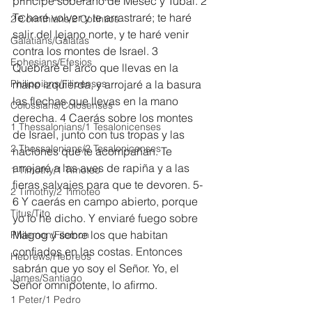
príncipe soberano de Mésec y Tubal. 2 
Te haré volver y te arrastraré; te haré 
2 Corinthians/2 Corintios
salir del lejano norte, y te haré venir 
Galatians/Gálatas
contra los montes de Israel. 3 
Ephesians/Efesios
Quebraré el arco que llevas en la 
Philippians/Filipenses
mano izquierda, y arrojaré a la basura 
las flechas que llevas en la mano 
Colossians/Colosenses
derecha. 4 Caerás sobre los montes 
1 Thessalonians/1 Tesalonicenses
de Israel, junto con tus tropas y las 
2 Thessalonians/2 Tesalonicenses
naciones que te acompañan. Te 
arrojaré a las aves de rapiña y a las 
1 Timothy/1 Timoteo
fieras salvajes para que te devoren. 5-
2 Timothy/2 Timoteo
6 Y caerás en campo abierto, porque 
Titus/Tito
yo lo he dicho. Y enviaré fuego sobre 
Magog y sobre los que habitan 
Philemon/Filemon
confiados en las costas. Entonces 
Hebrews/Hebreos
sabrán que yo soy el Señor. Yo, el 
James/Santiago
Señor omnipotente, lo afirmo.
1 Peter/1 Pedro