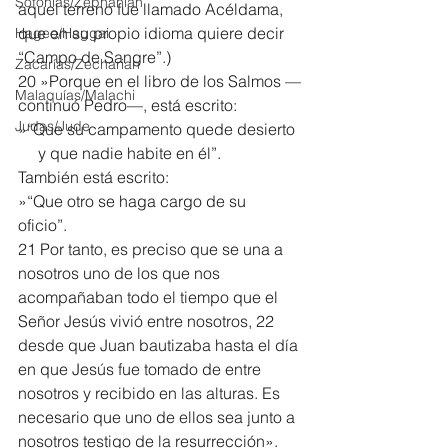
Sofonías/Zephaniah
aquel terreno fue llamado Acéldama, 
que en su propio idioma quiere decir 
Hageo/Haggai
“Campo de Sangre”.)
Zacarías/Zechariah
20 »Porque en el libro de los Salmos —
Malaquías/Malachi
continuó Pedro—, está escrito:
Judas/Jude
»“Que su campamento quede desierto
     y que nadie habite en él”. 
También está escrito:
»“Que otro se haga cargo de su 
oficio”. 
21 Por tanto, es preciso que se una a 
nosotros uno de los que nos 
acompañaban todo el tiempo que el 
Señor Jesús vivió entre nosotros, 22 
desde que Juan bautizaba hasta el día 
en que Jesús fue tomado de entre 
nosotros y recibido en las alturas. Es 
necesario que uno de ellos sea junto a 
nosotros testigo de la resurrección».