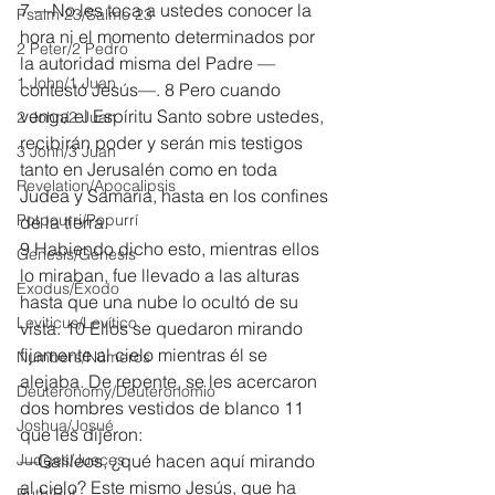
7 —No les toca a ustedes conocer la 
Psalm 23/Salmo 23
hora ni el momento determinados por 
2 Peter/2 Pedro
la autoridad misma del Padre —
1 John/1 Juan
contestó Jesús—. 8 Pero cuando 
venga el Espíritu Santo sobre ustedes, 
2 John/2 Juan
recibirán poder y serán mis testigos 
3 John/3 Juan
tanto en Jerusalén como en toda 
Revelation/Apocalipsis
Judea y Samaria, hasta en los confines 
Potpourri/Popurrí
de la tierra.
9 Habiendo dicho esto, mientras ellos 
Genesis/Génesis
lo miraban, fue llevado a las alturas 
Exodus/Éxodo
hasta que una nube lo ocultó de su 
Leviticus/Levítico
vista. 10 Ellos se quedaron mirando 
fijamente al cielo mientras él se 
Numbers/Números
alejaba. De repente, se les acercaron 
Deuteronomy/Deuteronomio
dos hombres vestidos de blanco 11 
Joshua/Josué
que les dijeron:
Judges/Jueces
—Galileos, ¿qué hacen aquí mirando 
al cielo? Este mismo Jesús, que ha 
Ruth/Rut