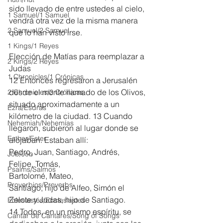
sido llevado de entre ustedes al cielo, 
1 Samuel/1 Samuel
vendrá otra vez de la misma manera 
2 Samuel/2 Samuel
que lo han visto irse.
1 Kings/1 Reyes
Elección de Matías para reemplazar a 
2 Kings/2 Reyes
Judas
1 Chronicles/1 Crónicas
12 Entonces regresaron a Jerusalén 
desde el monte llamado de los Olivos, 
2 Chronicles/2 Crónicas
situado aproximadamente a un 
Ezra/Esdras
kilómetro de la ciudad. 13 Cuando 
Nehemiah/Nehemías
llegaron, subieron al lugar donde se 
Esther/Ester
alojaban. Estaban allí:
Pedro, Juan, Santiago, Andrés,
Job/Job
Felipe, Tomás,
Psalms/Salmos
Bartolomé, Mateo,
Proverbios/Proverbs
Santiago, hijo de Alfeo, Simón el 
Zelote y Judas, hijo de Santiago.
Eclesiastés/Ecclesiastes
14 Todos, en un mismo espíritu, se 
Cantar de Cantares/Song of Songs