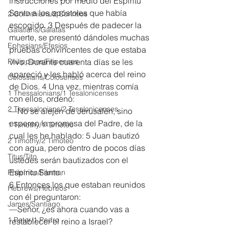
instrucciones por medio del Espíritu 
Santo a los apóstoles que había 
2 Corinthians/2 Corintios
escogido. 3 Después de padecer la 
Galatians/Gálatas
muerte, se presentó dándoles muchas 
Ephesians/Efesios
pruebas convincentes de que estaba 
Philippians/Filipenses
vivo. Durante cuarenta días se les 
apareció y les habló acerca del reino 
Colossians/Colosenses
de Dios. 4 Una vez, mientras comía 
1 Thessalonians/1 Tesalonicenses
con ellos, ordenó:
2 Thessalonians/2 Tesalonicenses
—No se alejen de Jerusalén, sino 
esperen la promesa del Padre, de la 
1 Timothy/1 Timoteo
cual les he hablado: 5 Juan bautizó 
2 Timothy/2 Timoteo
con agua, pero dentro de pocos días 
Titus/Tito
ustedes serán bautizados con el 
Espíritu Santo.
Philemon/Filemon
6 Entonces los que estaban reunidos 
Hebrews/Hebreos
con él preguntaron:
James/Santiago
—Señor, ¿es ahora cuando vas a 
1 Peter/1 Pedro
restablecer el reino a Israel?