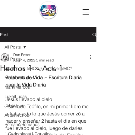
Post
All Posts
Dan Potter
All Posts
Aug 14, 2023
5 min read
Hechos 1 ~ Acts 1
What is the 5MC?/¿Que es el 5MC?
Palabras de Vida ~ Escritura Diaria 
Matthew/Mateo
para la Vida Diaria
Mark/Marcos
Luke/Lucas
Jesús llevado al cielo
John/Juan
Estimado Teófilo, en mi primer libro me 
referí a todo lo que Jesús comenzó a 
Acts/Hechos
hacer y enseñar 2 hasta el día en que 
Romans/Romanos
fue llevado al cielo, luego de darles 
1 Corinthians/1 Corintios