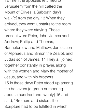
12 Then the apostles returned to 
Jerusalem from the hill called the 
Mount of Olives, a Sabbath day’s 
walk[
c
] from the city. 13 When they 
arrived, they went upstairs to the room 
where they were staying. Those 
present were Peter, John, James and 
Andrew; Philip and Thomas, 
Bartholomew and Matthew; James son 
of Alphaeus and Simon the Zealot, and 
Judas son of James. 14 They all joined 
together constantly in prayer, along 
with the women and Mary the mother of 
Jesus, and with his brothers.
15 In those days Peter stood up among 
the believers (a group numbering 
about a hundred and twenty) 16 and 
said, “Brothers and sisters, the 
Scripture had to be fulfilled in which 