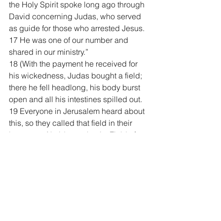
the Holy Spirit spoke long ago through 
David concerning Judas, who served 
as guide for those who arrested Jesus. 
17 He was one of our number and 
shared in our ministry.”
18 (With the payment he received for 
his wickedness, Judas bought a field; 
there he fell headlong, his body burst 
open and all his intestines spilled out. 
19 Everyone in Jerusalem heard about 
this, so they called that field in their 
language Akeldama, that is, Field of 
Blood.)
20 “For,” said Peter, “it is written in the 
Book of Psalms:
“‘May his place be deserted;
     let there be no one to dwell in it,’
and,
“‘May another take his place of 