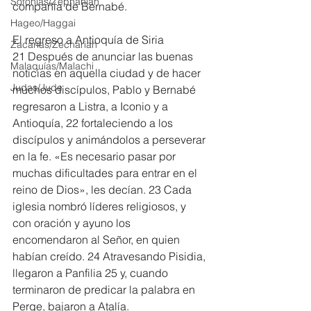
Sofonías/Zephaniah
compañía de Bernabé.
Hageo/Haggai
El regreso a Antioquía de Siria
Zacarías/Zechariah
21 Después de anunciar las buenas 
Malaquías/Malachi
noticias en aquella ciudad y de hacer 
Judas/Jude
muchos discípulos, Pablo y Bernabé 
regresaron a Listra, a Iconio y a 
Antioquía, 22 fortaleciendo a los 
discípulos y animándolos a perseverar 
en la fe. «Es necesario pasar por 
muchas dificultades para entrar en el 
reino de Dios», les decían. 23 Cada 
iglesia nombró líderes religiosos, y 
con oración y ayuno los 
encomendaron al Señor, en quien 
habían creído. 24 Atravesando Pisidia, 
llegaron a Panfilia 25 y, cuando 
terminaron de predicar la palabra en 
Perge, bajaron a Atalía.