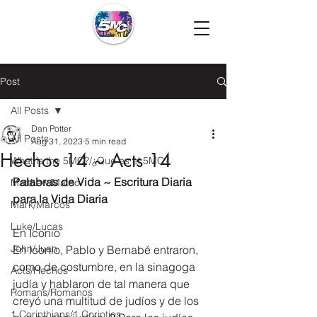
Post
All Posts
Dan Potter
All Posts
Aug 31, 2023
5 min read
Hechos 14 ~ Acts 14
What is the 5MC?/¿Que es el 5MC?
Palabras de Vida ~ Escritura Diaria 
Matthew/Mateo
para la Vida Diaria
Mark/Marcos
Luke/Lucas
En Iconio
John/Juan
En Iconio, Pablo y Bernabé entraron, 
como de costumbre, en la sinagoga 
Acts/Hechos
judía y hablaron de tal manera que 
Romans/Romanos
creyó una multitud de judíos y de los 
1 Corinthians/1 Corintios