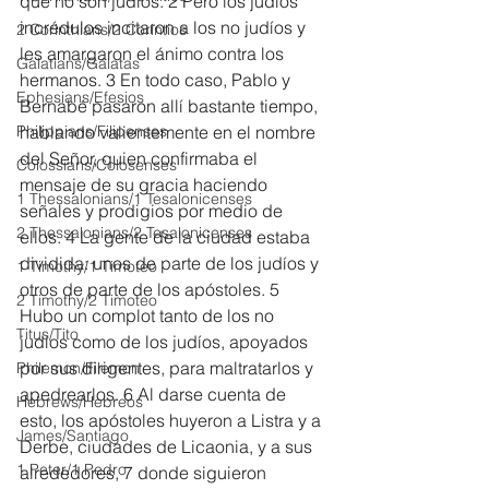
que no son judíos. 2 Pero los judíos 
incrédulos incitaron a los no judíos y 
2 Corinthians/2 Corintios
les amargaron el ánimo contra los 
Galatians/Gálatas
hermanos. 3 En todo caso, Pablo y 
Ephesians/Efesios
Bernabé pasaron allí bastante tiempo, 
Philippians/Filipenses
hablando valientemente en el nombre 
del Señor, quien confirmaba el 
Colossians/Colosenses
mensaje de su gracia haciendo 
1 Thessalonians/1 Tesalonicenses
señales y prodigios por medio de 
2 Thessalonians/2 Tesalonicenses
ellos. 4 La gente de la ciudad estaba 
dividida: unos de parte de los judíos y 
1 Timothy/1 Timoteo
otros de parte de los apóstoles. 5 
2 Timothy/2 Timoteo
Hubo un complot tanto de los no 
Titus/Tito
judíos como de los judíos, apoyados 
por sus dirigentes, para maltratarlos y 
Philemon/Filemon
apedrearlos. 6 Al darse cuenta de 
Hebrews/Hebreos
esto, los apóstoles huyeron a Listra y a 
James/Santiago
Derbe, ciudades de Licaonia, y a sus 
1 Peter/1 Pedro
alrededores, 7 donde siguieron 