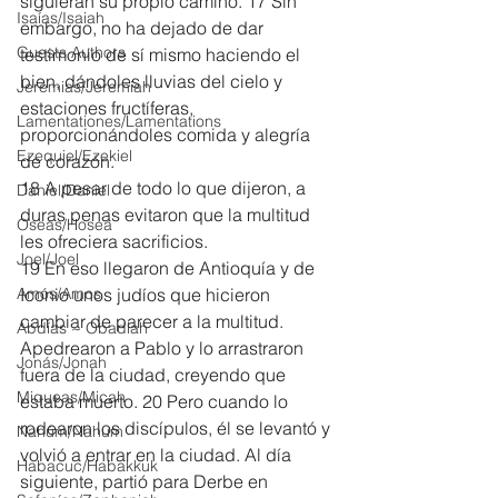
siguieran su propio camino. 17 Sin 
Isaías/Isaiah
embargo, no ha dejado de dar 
Guests Authors
testimonio de sí mismo haciendo el 
bien, dándoles lluvias del cielo y 
Jeremias/Jeremiah
estaciones fructíferas, 
Lamentationes/Lamentations
proporcionándoles comida y alegría 
Ezequiel/Ezekiel
de corazón.
18 A pesar de todo lo que dijeron, a 
Daniel/Daniel
duras penas evitaron que la multitud 
Oseas/Hosea
les ofreciera sacrificios.
Joel/Joel
19 En eso llegaron de Antioquía y de 
Amós/Amos
Iconio unos judíos que hicieron 
cambiar de parecer a la multitud. 
Abdías ~ Obadiah
Apedrearon a Pablo y lo arrastraron 
Jonás/Jonah
fuera de la ciudad, creyendo que 
Miqueas/Micah
estaba muerto. 20 Pero cuando lo 
rodearon los discípulos, él se levantó y 
Nahúm/Nahum
volvió a entrar en la ciudad. Al día 
Habacuc/Habakkuk
siguiente, partió para Derbe en 