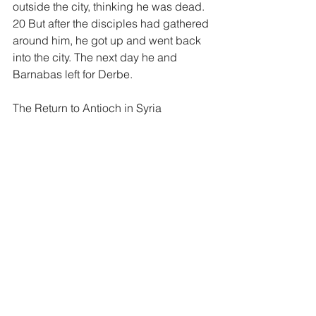
outside the city, thinking he was dead. 
20 But after the disciples had gathered 
around him, he got up and went back 
into the city. The next day he and 
Barnabas left for Derbe.
The Return to Antioch in Syria
21 They preached the gospel in that 
city and won a large number of 
disciples. Then they returned to Lystra, 
Iconium and Antioch, 22 strengthening 
the disciples and encouraging them to 
remain true to the faith. “We must go 
through many hardships to enter the 
kingdom of God,” they said. 23 Paul 
and Barnabas appointed elders for 
them in each church and, with prayer 
and fasting, committed them to the 
Lord, in whom they had put their trust. 