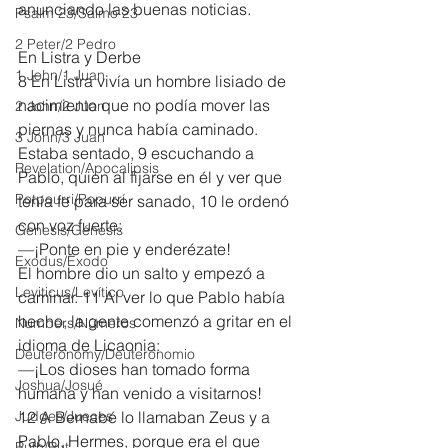
anunciando las buenas noticias.
Psalm 23/Salmo 23
2 Peter/2 Pedro
En Listra y Derbe
1 John/1 Juan
8 En Listra vivía un hombre lisiado de 
nacimiento que no podía mover las 
2 John/2 Juan
piernas y nunca había caminado. 
3 John/3 Juan
Estaba sentado, 9 escuchando a 
Revelation/Apocalipsis
Pablo, quien al fijarse en él y ver que 
Potpourri/Popurrí
tenía fe para ser sanado, 10 le ordenó 
con voz fuerte:
Genesis/Génesis
—¡Ponte en pie y enderézate!
Exodus/Éxodo
El hombre dio un salto y empezó a 
Leviticus/Levítico
caminar. 11 Al ver lo que Pablo había 
hecho, la gente comenzó a gritar en el 
Numbers/Números
idioma de Licaonia:
Deuteronomy/Deuteronomio
—¡Los dioses han tomado forma 
Joshua/Josué
humana y han venido a visitarnos!
Judges/Jueces
12 A Bernabé lo llamaban Zeus y a 
Pablo, Hermes, porque era el que 
Ruth/Rut