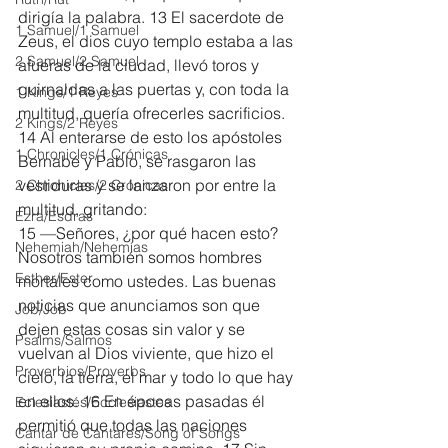
dirigía la palabra. 13 El sacerdote de 
1 Samuel/1 Samuel
Zeus, el dios cuyo templo estaba a las 
2 Samuel/2 Samuel
afueras de la ciudad, llevó toros y 
guirnaldas a las puertas y, con toda la 
1 Kings/1 Reyes
multitud, quería ofrecerles sacrificios.
2 Kings/2 Reyes
14 Al enterarse de esto los apóstoles 
1 Chronicles/1 Crónicas
Bernabé y Pablo, se rasgaron las 
vestiduras y se lanzaron por entre la 
2 Chronicles/2 Crónicas
multitud, gritando:
Ezra/Esdras
15 —Señores, ¿por qué hacen esto? 
Nehemiah/Nehemías
Nosotros también somos hombres 
Esther/Ester
mortales como ustedes. Las buenas 
noticias que anunciamos son que 
Job/Job
dejen estas cosas sin valor y se 
Psalms/Salmos
vuelvan al Dios viviente, que hizo el 
Proverbios/Proverbs
cielo, la tierra, el mar y todo lo que hay 
en ellos. 16 En épocas pasadas él 
Eclesiastés/Ecclesiastes
permitió que todas las naciones 
Cantar de Cantares/Song of Songs