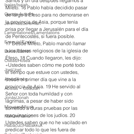
Samos y un día después llegamos a 
Isaías/Isaiah
Mileto. 16 Pablo había decidido pasar 
Guests Authors
de largo a Éfeso para no demorarse en 
la provincia de Asia, porque tenía 
Jeremias/Jeremiah
prisa por llegar a Jerusalén para el día 
Lamentationes/Lamentations
de Pentecostés, si fuera posible.
Ezequiel/Ezekiel
17 Desde Mileto, Pablo mandó llamar 
a los líderes religiosos de la iglesia de 
Daniel/Daniel
Éfeso. 18 Cuando llegaron, les dijo: 
Oseas/Hosea
«Ustedes saben cómo me porté todo 
Joel/Joel
el tiempo que estuve con ustedes, 
Amós/Amos
desde el primer día que vine a la 
provincia de Asia. 19 He servido al 
Abdías ~ Obadiah
Señor con toda humildad y con 
Jonás/Jonah
lágrimas, a pesar de haber sido 
Miqueas/Micah
sometido a duras pruebas por las 
maquinaciones de los judíos. 20 
Nahúm/Nahum
Ustedes saben que no he vacilado en 
Habacuc/Habakkuk
predicar todo lo que les fuera de 