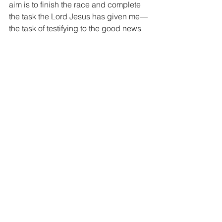
aim is to finish the race and complete 
the task the Lord Jesus has given me—
the task of testifying to the good news 
of God’s grace.
25 “Now I know that none of you 
among whom I have gone about 
preaching the kingdom will ever see 
me again. 26 Therefore, I declare to 
you today that I am innocent of the 
blood of any of you. 27 For I have not 
hesitated to proclaim to you the whole 
will of God. 28 Keep watch over 
yourselves and all the flock of which 
the Holy Spirit has made you 
overseers. Be shepherds of the church 
of God, which he bought with his own 
blood.[
b
] 29 I know that after I leave, 
savage wolves will come in among you 
and will not spare the flock. 30 Even 