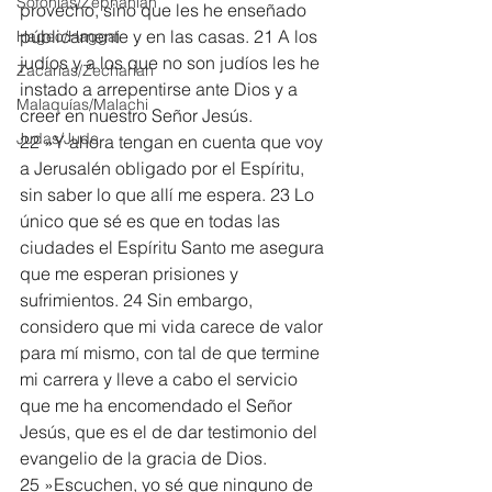
Sofonías/Zephaniah
provecho, sino que les he enseñado 
públicamente y en las casas. 21 A los 
Hageo/Haggai
judíos y a los que no son judíos les he 
Zacarías/Zechariah
instado a arrepentirse ante Dios y a 
Malaquías/Malachi
creer en nuestro Señor Jesús.
Judas/Jude
22 »Y ahora tengan en cuenta que voy 
a Jerusalén obligado por el Espíritu, 
sin saber lo que allí me espera. 23 Lo 
único que sé es que en todas las 
ciudades el Espíritu Santo me asegura 
que me esperan prisiones y 
sufrimientos. 24 Sin embargo, 
considero que mi vida carece de valor 
para mí mismo, con tal de que termine 
mi carrera y lleve a cabo el servicio 
que me ha encomendado el Señor 
Jesús, que es el de dar testimonio del 
evangelio de la gracia de Dios.
25 »Escuchen, yo sé que ninguno de 