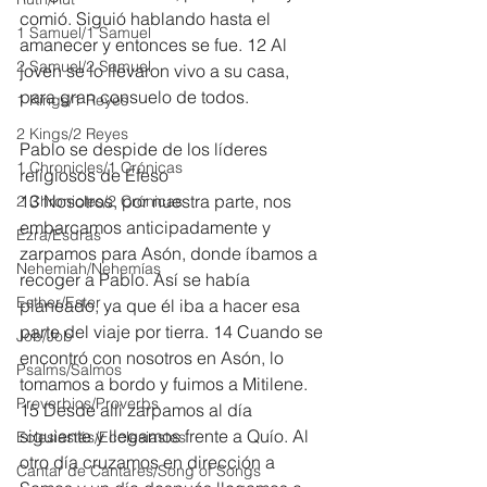
comió. Siguió hablando hasta el 
1 Samuel/1 Samuel
amanecer y entonces se fue. 12 Al 
2 Samuel/2 Samuel
joven se lo llevaron vivo a su casa, 
para gran consuelo de todos.
1 Kings/1 Reyes
2 Kings/2 Reyes
Pablo se despide de los líderes 
1 Chronicles/1 Crónicas
religiosos de Éfeso
13 Nosotros, por nuestra parte, nos 
2 Chronicles/2 Crónicas
embarcamos anticipadamente y 
Ezra/Esdras
zarpamos para Asón, donde íbamos a 
Nehemiah/Nehemías
recoger a Pablo. Así se había 
Esther/Ester
planeado, ya que él iba a hacer esa 
parte del viaje por tierra. 14 Cuando se 
Job/Job
encontró con nosotros en Asón, lo 
Psalms/Salmos
tomamos a bordo y fuimos a Mitilene. 
Proverbios/Proverbs
15 Desde allí zarpamos al día 
siguiente y llegamos frente a Quío. Al 
Eclesiastés/Ecclesiastes
otro día cruzamos en dirección a 
Cantar de Cantares/Song of Songs