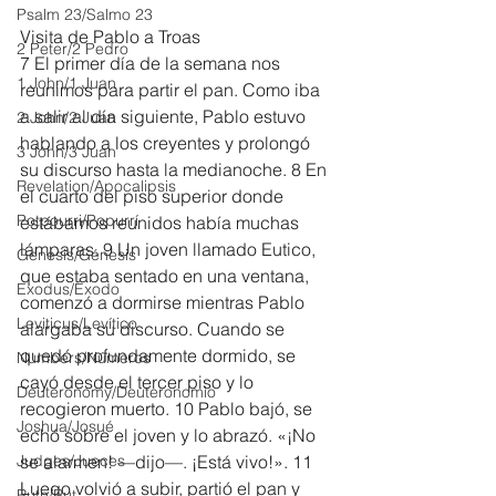
Psalm 23/Salmo 23
Visita de Pablo a Troas
2 Peter/2 Pedro
7 El primer día de la semana nos 
1 John/1 Juan
reunimos para partir el pan. Como iba 
a salir al día siguiente, Pablo estuvo 
2 John/2 Juan
hablando a los creyentes y prolongó 
3 John/3 Juan
su discurso hasta la medianoche. 8 En 
Revelation/Apocalipsis
el cuarto del piso superior donde 
Potpourri/Popurrí
estábamos reunidos había muchas 
lámparas. 9 Un joven llamado Eutico, 
Genesis/Génesis
que estaba sentado en una ventana, 
Exodus/Éxodo
comenzó a dormirse mientras Pablo 
Leviticus/Levítico
alargaba su discurso. Cuando se 
quedó profundamente dormido, se 
Numbers/Números
cayó desde el tercer piso y lo 
Deuteronomy/Deuteronomio
recogieron muerto. 10 Pablo bajó, se 
Joshua/Josué
echó sobre el joven y lo abrazó. «¡No 
Judges/Jueces
se alarmen! —dijo—. ¡Está vivo!». 11 
Luego volvió a subir, partió el pan y 
Ruth/Rut