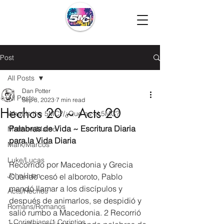
Post
All Posts
Dan Potter
All Posts
Sep 8, 2023
7 min read
Hechos 20 ~ Acts 20
What is the 5MC?/¿Que es el 5MC?
Palabras de Vida ~ Escritura Diaria 
Matthew/Mateo
para la Vida Diaria
Mark/Marcos
Luke/Lucas
Recorrido por Macedonia y Grecia
John/Juan
Cuando cesó el alboroto, Pablo 
mandó llamar a los discípulos y 
Acts/Hechos
después de animarlos, se despidió y 
Romans/Romanos
salió rumbo a Macedonia. 2 Recorrió 
1 Corinthians/1 Corintios