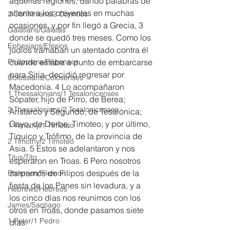
aquellas regiones, dando palabras de 
aliento a los creyentes en muchas 
2 Corinthians/2 Corintios
ocasiones, y por fin llegó a Grecia, 3 
Galatians/Gálatas
donde se quedó tres meses. Como los 
Ephesians/Efesios
judíos tramaban un atentado contra él 
Philippians/Filipenses
cuando estaba a punto de embarcarse 
para Siria, decidió regresar por 
Colossians/Colosenses
Macedonia. 4 Lo acompañaron 
1 Thessalonians/1 Tesalonicenses
Sópater, hijo de Pirro, de Berea; 
2 Thessalonians/2 Tesalonicenses
Aristarco y Segundo, de Tesalónica; 
Gayo, de Derbe; Timoteo; y por último, 
1 Timothy/1 Timoteo
Tíquico y Trófimo, de la provincia de 
2 Timothy/2 Timoteo
Asia. 5 Estos se adelantaron y nos 
Titus/Tito
esperaron en Troas. 6 Pero nosotros 
zarpamos de Filipos después de la 
Philemon/Filemon
fiesta de los Panes sin levadura, y a 
Hebrews/Hebreos
los cinco días nos reunimos con los 
James/Santiago
otros en Troas, donde pasamos siete 
1 Peter/1 Pedro
días.