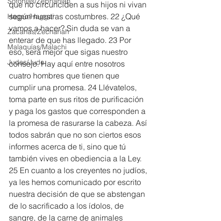
Sofonías/Zephaniah
que no circunciden a sus hijos ni vivan 
según nuestras costumbres. 22 ¿Qué 
Hageo/Haggai
vamos a hacer? Sin duda se van a 
Zacarías/Zechariah
enterar de que has llegado. 23 Por 
Malaquías/Malachi
eso, será mejor que sigas nuestro 
Judas/Jude
consejo. Hay aquí entre nosotros 
cuatro hombres que tienen que 
cumplir una promesa. 24 Llévatelos, 
toma parte en sus ritos de purificación 
y paga los gastos que corresponden a 
la promesa de rasurarse la cabeza. Así 
todos sabrán que no son ciertos esos 
informes acerca de ti, sino que tú 
también vives en obediencia a la Ley. 
25 En cuanto a los creyentes no judíos, 
ya les hemos comunicado por escrito 
nuestra decisión de que se abstengan 
de lo sacrificado a los ídolos, de 
sangre, de la carne de animales 