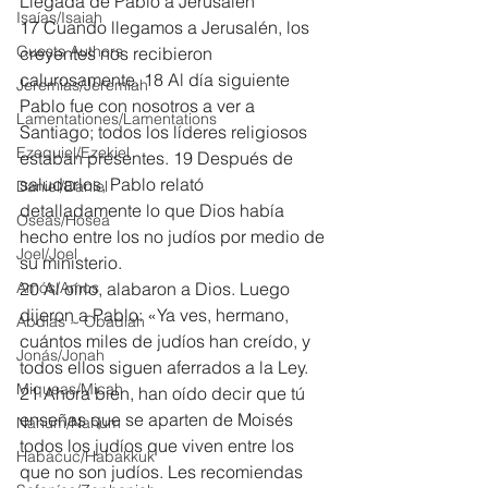
Llegada de Pablo a Jerusalén
Isaías/Isaiah
17 Cuando llegamos a Jerusalén, los 
Guests Authors
creyentes nos recibieron 
calurosamente. 18 Al día siguiente 
Jeremias/Jeremiah
Pablo fue con nosotros a ver a 
Lamentationes/Lamentations
Santiago; todos los líderes religiosos 
Ezequiel/Ezekiel
estaban presentes. 19 Después de 
saludarlos, Pablo relató 
Daniel/Daniel
detalladamente lo que Dios había 
Oseas/Hosea
hecho entre los no judíos por medio de 
Joel/Joel
su ministerio.
Amós/Amos
20 Al oírlo, alabaron a Dios. Luego 
dijeron a Pablo: «Ya ves, hermano, 
Abdías ~ Obadiah
cuántos miles de judíos han creído, y 
Jonás/Jonah
todos ellos siguen aferrados a la Ley. 
Miqueas/Micah
21 Ahora bien, han oído decir que tú 
enseñas que se aparten de Moisés 
Nahúm/Nahum
todos los judíos que viven entre los 
Habacuc/Habakkuk
que no son judíos. Les recomiendas 