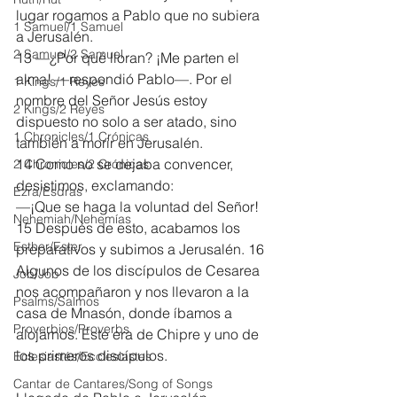
lugar rogamos a Pablo que no subiera 
1 Samuel/1 Samuel
a Jerusalén.
2 Samuel/2 Samuel
13 —¿Por qué lloran? ¡Me parten el 
alma! —respondió Pablo—. Por el 
1 Kings/1 Reyes
nombre del Señor Jesús estoy 
2 Kings/2 Reyes
dispuesto no solo a ser atado, sino 
1 Chronicles/1 Crónicas
también a morir en Jerusalén.
14 Como no se dejaba convencer, 
2 Chronicles/2 Crónicas
desistimos, exclamando:
Ezra/Esdras
—¡Que se haga la voluntad del Señor!
Nehemiah/Nehemías
15 Después de esto, acabamos los 
Esther/Ester
preparativos y subimos a Jerusalén. 16 
Algunos de los discípulos de Cesarea 
Job/Job
nos acompañaron y nos llevaron a la 
Psalms/Salmos
casa de Mnasón, donde íbamos a 
Proverbios/Proverbs
alojarnos. Este era de Chipre y uno de 
los primeros discípulos.
Eclesiastés/Ecclesiastes
Cantar de Cantares/Song of Songs