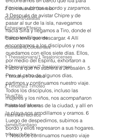
encontramos un barco que iba para 
Fenicia, subimos a bordo y zarpamos. 
2 Corinthians/2 Corintios
3 Después de avistar Chipre y de 
Galatians/Gálatas
pasar al sur de la isla, navegamos 
Ephesians/Efesios
hacia Siria y llegamos a Tiro, donde el 
Philippians/Filipenses
barco tenía que descargar. 4 Allí 
encontramos a los discípulos y nos 
Colossians/Colosenses
quedamos con ellos siete días. Ellos, 
1 Thessalonians/1 Tesalonicenses
por medio del Espíritu, exhortaron a 
2 Thessalonians/2 Tesalonicenses
Pablo a que no subiera a Jerusalén. 5 
Pero al cabo de algunos días, 
1 Timothy/1 Timoteo
partimos y continuamos nuestro viaje. 
2 Timothy/2 Timoteo
Todos los discípulos, incluso las 
Titus/Tito
mujeres y los niños, nos acompañaron 
hasta las afueras de la ciudad, y allí en 
Philemon/Filemon
la playa nos arrodillamos y oramos. 6 
Hebrews/Hebreos
Luego de despedirnos, subimos a 
James/Santiago
bordo y ellos regresaron a sus hogares.
1 Peter/1 Pedro
7 Nosotros continuamos nuestro viaje 