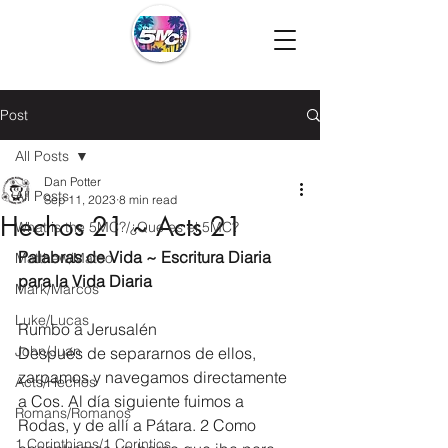
Post
All Posts
Dan Potter
All Posts
Sep 11, 2023
8 min read
Hechos 21 ~ Acts 21
What is the 5MC?/¿Que es el 5MC?
Palabras de Vida ~ Escritura Diaria 
Matthew/Mateo
para la Vida Diaria
Mark/Marcos
Luke/Lucas
Rumbo a Jerusalén
John/Juan
Después de separarnos de ellos, 
zarpamos y navegamos directamente 
Acts/Hechos
a Cos. Al día siguiente fuimos a 
Romans/Romanos
Rodas, y de allí a Pátara. 2 Como 
1 Corinthians/1 Corintios