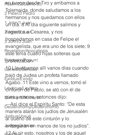
en barco desde Tiro y arribamos a 
Psalm 23/Salmo 23
Tolemaida, donde saludamos a los 
2 Peter/2 Pedro
hermanos y nos quedamos con ellos 
1 John/1 Juan
un día. 8 Al día siguiente salimos y 
llegamos a Cesarea, y nos 
2 John/2 Juan
hospedamos en casa de Felipe el 
3 John/3 Juan
evangelista, que era uno de los siete; 9 
Revelation/Apocalipsis
este tenía cuatro hijas solteras que 
Potpourri/Popurrí
profetizaban.
10 Llevábamos allí varios días cuando 
Genesis/Génesis
bajó de Judea un profeta llamado 
Exodus/Éxodo
Ágabo. 11 Este vino a vernos, tomó el 
Leviticus/Levítico
cinturón de Pablo, se ató con él de 
pies y manos, entonces dijo:
Numbers/Números
—Así dice el Espíritu Santo: “De esta 
Deuteronomy/Deuteronomio
manera atarán los judíos de Jerusalén 
Joshua/Josué
al dueño de este cinturón y lo 
Judges/Jueces
entregarán en manos de los no judíos”.
12 Al oír esto, nosotros y los de aquel 
Ruth/Rut