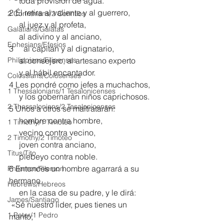
     toda provisión de agua.
2 Él retira al valiente y al guerrero,
2 Corinthians/2 Corintios
     al juez y al profeta,
Galatians/Gálatas
     al adivino y al anciano,
Ephesians/Efesios
3     al capitán y al dignatario,
Philippians/Filipenses
     al consejero, al artesano experto
     y al hábil encantador.
Colossians/Colosenses
4 Les pondré como jefes a muchachos,
1 Thessalonians/1 Tesalonicenses
     y los gobernarán niños caprichosos.
2 Thessalonians/2 Tesalonicenses
5 Unos a otros se maltratarán:
     hombre contra hombre,
1 Timothy/1 Timoteo
     vecino contra vecino,
2 Timothy/2 Timoteo
     joven contra anciano,
Titus/Tito
     plebeyo contra noble.
6 Entonces un hombre agarrará a su 
Philemon/Filemon
hermano
Hebrews/Hebreos
     en la casa de su padre, y le dirá:
James/Santiago
 «Sé nuestro líder, pues tienes un 
1 Peter/1 Pedro
manto;