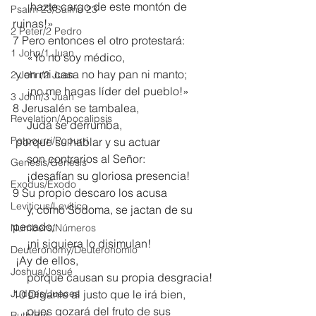
     ¡hazte cargo de este montón de 
Psalm 23/Salmo 23
ruinas!»
2 Peter/2 Pedro
7 Pero entonces el otro protestará:
1 John/1 Juan
     «Yo no soy médico,
 y en mi casa no hay pan ni manto;
2 John/2 Juan
     ¡no me hagas líder del pueblo!»
3 John/3 Juan
8 Jerusalén se tambalea,
Revelation/Apocalipsis
     Judá se derrumba,
Potpourri/Popurrí
 porque su hablar y su actuar
     son contrarios al Señor:
Genesis/Génesis
     ¡desafían su gloriosa presencia!
Exodus/Éxodo
9 Su propio descaro los acusa
Leviticus/Levítico
     y, como Sodoma, se jactan de su 
pecado;
Numbers/Números
     ¡ni siquiera lo disimulan!
Deuteronomy/Deuteronomio
 ¡Ay de ellos,
Joshua/Josué
     porque causan su propia desgracia!
Judges/Jueces
10 Díganle al justo que le irá bien,
     pues gozará del fruto de sus 
Ruth/Rut