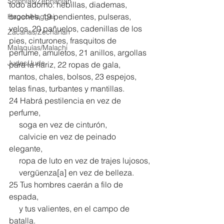
Sofonías/Zephaniah
todo adorno: hebillas, diademas, 
broches, 19 pendientes, pulseras, 
Hageo/Haggai
velos, 20 pañuelos, cadenillas de los 
Zacarías/Zechariah
pies, cinturones, frasquitos de 
Malaquías/Malachi
perfume, amuletos, 21 anillos, argollas 
Judas/Jude
para la nariz, 22 ropas de gala, 
mantos, chales, bolsos, 23 espejos, 
telas finas, turbantes y mantillas.
24 Habrá pestilencia en vez de 
perfume,
     soga en vez de cinturón,
     calvicie en vez de peinado 
elegante,
     ropa de luto en vez de trajes lujosos,
     vergüenza[
a
] en vez de belleza.
25 Tus hombres caerán a filo de 
espada,
     y tus valientes, en el campo de 
batalla.