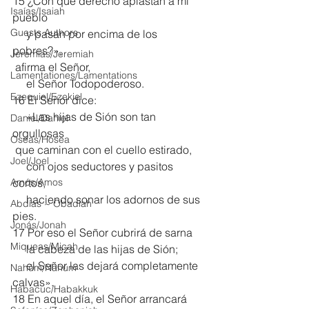
15 ¿Con qué derecho aplastan a mi 
Isaías/Isaiah
pueblo
Guests Authors
     y pasan por encima de los 
pobres?»,
Jeremias/Jeremiah
 afirma el Señor,
Lamentationes/Lamentations
     el Señor Todopoderoso.
Ezequiel/Ezekiel
16 El Señor dice:
     «Las hijas de Sión son tan 
Daniel/Daniel
orgullosas
Oseas/Hosea
 que caminan con el cuello estirado,
Joel/Joel
     con ojos seductores y pasitos 
Amós/Amos
cortos,
     haciendo sonar los adornos de sus 
Abdías ~ Obadiah
pies.
Jonás/Jonah
17 Por eso el Señor cubrirá de sarna
Miqueas/Micah
     la cabeza de las hijas de Sión;
     el Señor las dejará completamente 
Nahúm/Nahum
calvas».
Habacuc/Habakkuk
18 En aquel día, el Señor arrancará 