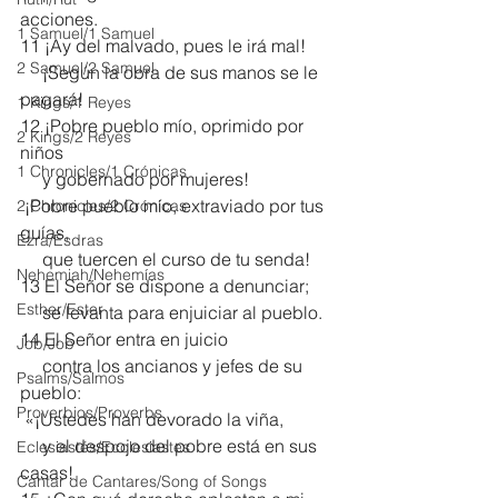
acciones.
1 Samuel/1 Samuel
11 ¡Ay del malvado, pues le irá mal!
2 Samuel/2 Samuel
     ¡Según la obra de sus manos se le 
pagará!
1 Kings/1 Reyes
12 ¡Pobre pueblo mío, oprimido por 
2 Kings/2 Reyes
niños
1 Chronicles/1 Crónicas
     y gobernado por mujeres!
 ¡Pobre pueblo mío, extraviado por tus 
2 Chronicles/2 Crónicas
guías,
Ezra/Esdras
     que tuercen el curso de tu senda!
Nehemiah/Nehemías
13 El Señor se dispone a denunciar;
Esther/Ester
     se levanta para enjuiciar al pueblo.
14 El Señor entra en juicio
Job/Job
     contra los ancianos y jefes de su 
Psalms/Salmos
pueblo:
Proverbios/Proverbs
 «¡Ustedes han devorado la viña,
     y el despojo del pobre está en sus 
Eclesiastés/Ecclesiastes
casas!
Cantar de Cantares/Song of Songs