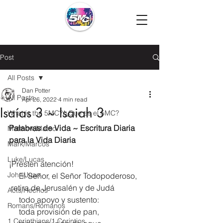
Post
All Posts
Dan Potter
All Posts
Apr 26, 2022
4 min read
Isaías 3 ~ Isaiah 3
What is the 5MC?/¿Que es el 5MC?
Palabras de Vida ~ Escritura Diaria 
Matthew/Mateo
para la Vida Diaria
Mark/Marcos
Luke/Lucas
¡Presten atención!
John/Juan
     El Señor, el Señor Todopoderoso,
 retira de Jerusalén y de Judá
Acts/Hechos
     todo apoyo y sustento:
Romans/Romanos
     toda provisión de pan,
1 Corinthians/1 Corintios