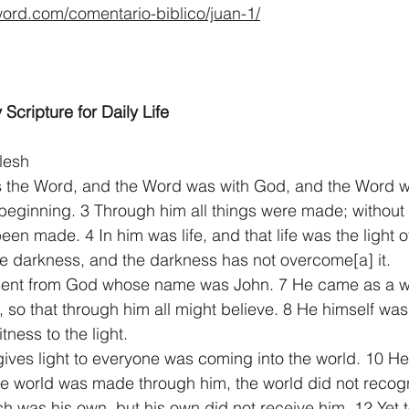
word.com/comentario-biblico/juan-1/
 Scripture for Daily Life
lesh
s the Word, and the Word was with God, and the Word 
beginning. 3 Through him all things were made; without
n made. 4 In him was life, and that life was the light o
the darkness, and the darkness has not overcome[
a
] it.
ent from God whose name was John. 7 He came as a witn
, so that through him all might believe. 8 He himself was 
ness to the light.
 gives light to everyone was coming into the world. 10 He
e world was made through him, the world did not recogn
h was his own, but his own did not receive him. 12 Yet t