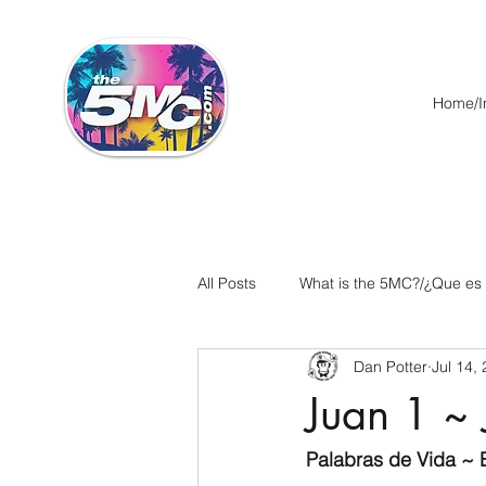
Home/In
All Posts
What is the 5MC?/¿Que es
Dan Potter
Jul 14,
Acts/Hechos
Romans/Roman
Juan 1 ~
Ephesians/Efesios
Philippians
Palabras de Vida ~ E