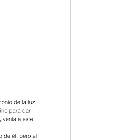
Philemon/Filemon
Pedro
1 John/1 Juan
esis
onio de la luz, 
ino para dar 
 venía a este 
 de él, pero el 