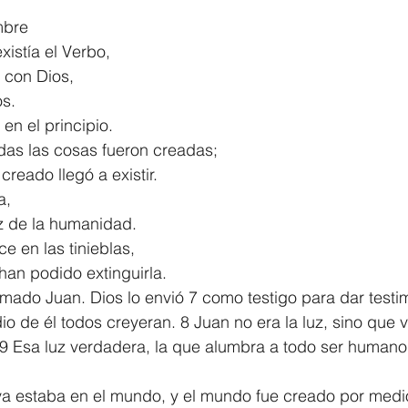
mbre
1 Timothy/1 Timoteo
2 Timothy/2 Timoteo
Titus/Tito
existía el Verbo,
ba con Dios,
os.
tiago
1 Peter/1 Pedro
Psalm 23/Salmo 23
2 Peter/2 
en el principio.
das las cosas fueron creadas;
lo creado llegó a existir.
Revelation/Apocalipsis
Potpourri/Popurrí
Genesis/Gén
a,
a luz de la humanidad.
e en las tinieblas,
 no han podido extinguirla. 
mado Juan. Dios lo envió 7 como testigo para dar testim
io de él todos creyeran. 8 Juan no era la luz, sino que v
. 9 Esa luz verdadera, la que alumbra a todo ser humano,
 ya estaba en el mundo, y el mundo fue creado por medio