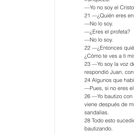
—Yo no soy el Cristo
21 —¿Quién eres en
—No lo soy.
—¿Eres el profeta?
—No lo soy.
22 —¿Entonces quién
¿Cómo te ves a ti m
23 —Yo soy la voz de
respondió Juan, con 
24 Algunos que había
—Pues, si no eres el 
26 —Yo bautizo con 
viene después de mí,
sandalias.
28 Todo esto sucedió
bautizando.