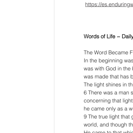
https://es.enduring
Words of Life ~ Daily
The Word Became F
In the beginning wa
was with God in the 
was made that has bee
The light shines in 
6 There was a man s
concerning that light
he came only as a wit
9 The true light that
world, and though th
He came to that whic