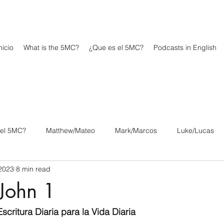
icio
What is the 5MC?
¿Que es el 5MC?
Podcasts in English
 el 5MC?
Matthew/Mateo
Mark/Marcos
Luke/Lucas
 2023
8 min read
os
1 Corinthians/1 Corintios
2 Corinthians/2 Corintios
 John 1
/Filipenses
Colossians/Colosenses
1 Thessalonians/1 Tesa
scritura Diaria para la Vida Diaria