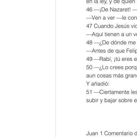
en la ley, y de quien
46 —¡De Nazaret! —r
—Ven a ver —le cont
47 Cuando Jesús vio
—Aquí tienen a un ve
48 —¿De dónde me c
—Antes de que Felipe
49 —Rabí, ¡tú eres e
50 —¿Lo crees porque
aun cosas más gran
Y añadió:
51 —Ciertamente les 
subir y bajar sobre e
Juan 1 Comentario d