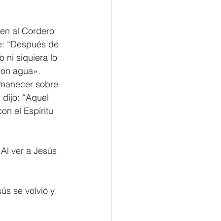
nen al Cordero 
e: “Después de 
 ni siquiera lo 
 con agua».
rmanecer sobre 
dijo: “Aquel 
n el Espíritu 
 Al ver a Jesús 
s se volvió y, 