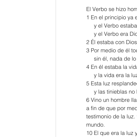
El Verbo se hizo ho
2 Thessalonians/2 Tesalonicenses
1 En el principio ya 
     y el Verbo esta
     y el Verbo era Di
Hebrews/Hebreos
James/San
2 Él estaba con Dios 
3 Por medio de él to
     sin él, nada de 
2 John/2 Juan
3 John/3 Juan
4 En él estaba la vid
     y la vida era l
5 Esta luz resplandec
     y las tinieblas
6 Vino un hombre lla
a fin de que por med
testimonio de la luz
mundo. 
10 El que era la luz