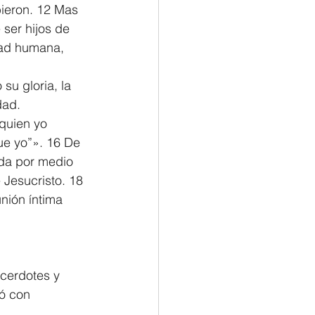
bieron. 12 Mas 
 ser hijos de 
tad humana, 
u gloria, la 
dad.
quien yo 
ue yo”». 16 De 
ada por medio 
 Jesucristo. 18 
nión íntima 
cerdotes y 
ó con 