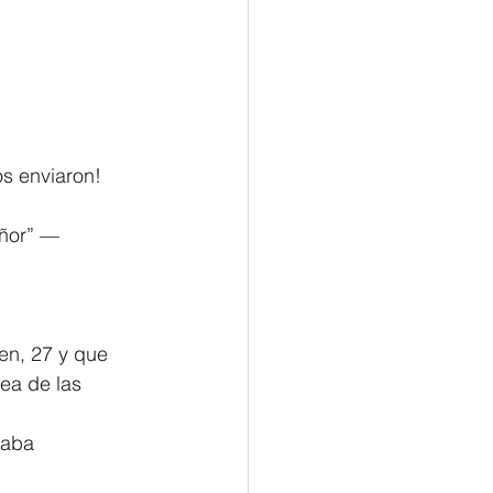
s enviaron! 
eñor” —
en, 27 y que 
ea de las 
taba 