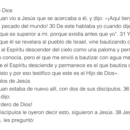
e Dios
Juan vio a Jesús que se acercaba a él, y dijo: «¡Aquí tie
el pecado del mundo! 30 De este hablaba yo cuando dij
ue es superior a mí, porque existía antes que yo”. 31 Yo
que él se revelara al pueblo de Israel, vine bautizando
i al Espíritu descender del cielo como una paloma y pe
o conocía, pero el que me envió a bautizar con agua me 
 el Espíritu desciende y permanece es el que bautiza co
isto y por eso testifico que este es el Hijo de Dios».
ulos de Jesús
Juan estaba de nuevo allí, con dos de sus discípulos. 36
dijo:
rdero de Dios!
scípulos le oyeron decir esto, siguieron a Jesús. 38 Jesú
, les preguntó: