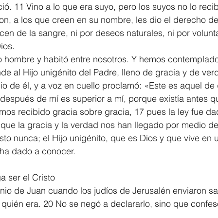
ó. 11 Vino a lo que era suyo, pero los suyos no lo reci
ron, a los que creen en su nombre, les dio el derecho de
cen de la sangre, ni por deseos naturales, ni por volun
ios.
o hombre y habitó entre nosotros. Y hemos contemplado s
de al Hijo unigénito del Padre, lleno de gracia y de ver
io de él, y a voz en cuello proclamó: «Este es aquel de 
 después de mí es superior a mí, porque existía antes q
mos recibido gracia sobre gracia, 17 pues la ley fue d
que la gracia y la verdad nos han llegado por medio de
sto nunca; el Hijo unigénito, que es Dios y que vive en u
 ha dado a conocer.
a ser el Cristo
onio de Juan cuando los judíos de Jerusalén enviaron sa
e quién era. 20 No se negó a declararlo, sino que confes