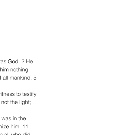
was God. 2 He 
 him nothing 
f all mankind. 5 
ess to testify 
not the light; 
 was in the 
ize him. 11 
o all who did 