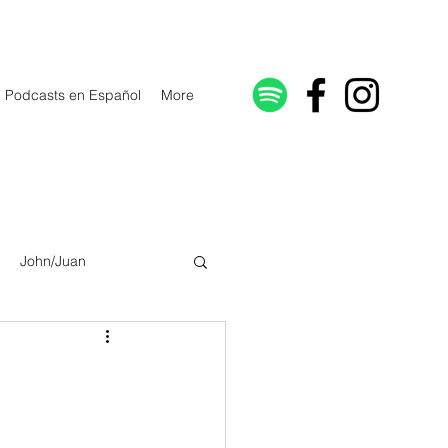
Podcasts en Español
More
John/Juan
Galatians/Gálatas
lonicenses