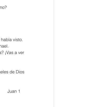
eno?
había visto.
nael.
? ¡Vas a ver 
geles de Dios 
											         Juan 1