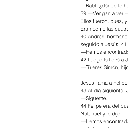
—Rabí, ¿dónde te ho
39 —Vengan a ver —
Ellos fueron, pues,
Eran como las cuatro
40 Andrés, hermano d
seguido a Jesús. 41
—Hemos encontrado al
42 Luego lo llevó a J
—Tú eres Simón, hijo
Jesús llama a Felipe
43 Al día siguiente, 
—Sígueme.
44 Felipe era del pu
Natanael y le dijo:
—Hemos encontrado a