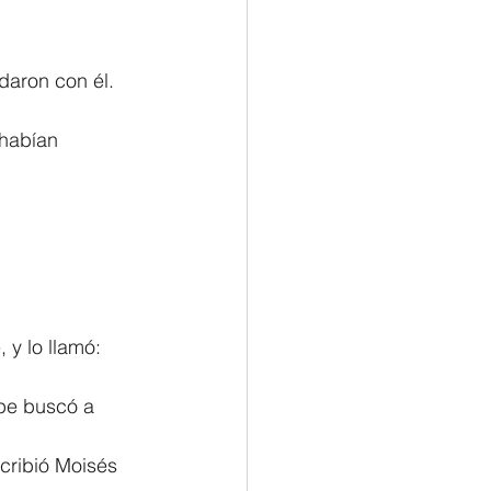
daron con él. 
habían 
:
 y lo llamó:
pe buscó a 
cribió Moisés 