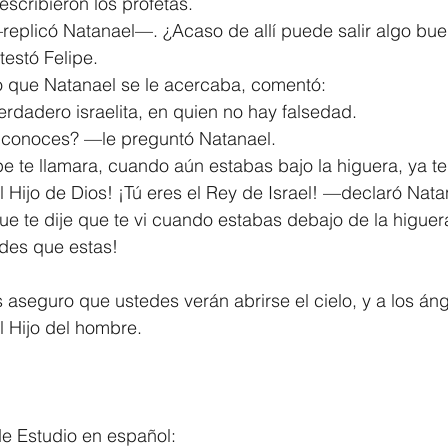
 escribieron los profetas.
eplicó Natanael—. ¿Acaso de allí puede salir algo bu
estó Felipe.
 que Natanael se le acercaba, comentó:
rdadero israelita, en quien no hay falsedad.
onoces? —le preguntó Natanael.
 te llamara, cuando aún estabas bajo la higuera, ya te 
l Hijo de Dios! ¡Tú eres el Rey de Israel! —declaró Nata
 te dije que te vi cuando estabas debajo de la higuera
des que estas!
aseguro que ustedes verán abrirse el cielo, y a los án
l Hijo del hombre.
				
e Estudio en español: