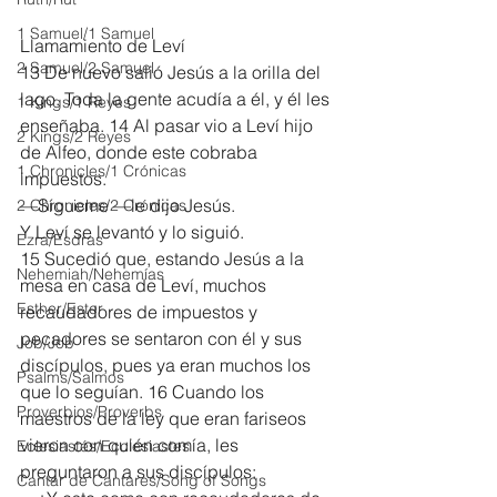
1 Samuel/1 Samuel
Llamamiento de Leví
2 Samuel/2 Samuel
13 De nuevo salió Jesús a la orilla del 
lago. Toda la gente acudía a él, y él les 
1 Kings/1 Reyes
enseñaba. 14 Al pasar vio a Leví hijo 
2 Kings/2 Reyes
de Alfeo, donde este cobraba 
1 Chronicles/1 Crónicas
impuestos.
—Sígueme —le dijo Jesús.
2 Chronicles/2 Crónicas
Y Leví se levantó y lo siguió.
Ezra/Esdras
15 Sucedió que, estando Jesús a la 
Nehemiah/Nehemías
mesa en casa de Leví, muchos 
Esther/Ester
recaudadores de impuestos y 
pecadores se sentaron con él y sus 
Job/Job
discípulos, pues ya eran muchos los 
Psalms/Salmos
que lo seguían. 16 Cuando los 
Proverbios/Proverbs
maestros de la ley que eran fariseos 
vieron con quién comía, les 
Eclesiastés/Ecclesiastes
preguntaron a sus discípulos:
Cantar de Cantares/Song of Songs