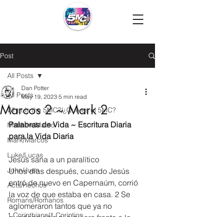
Post
All Posts
Dan Potter
All Posts
May 19, 2023
5 min read
Marcos 2 ~ Mark 2
What is the 5MC?/¿Que es el 5MC?
Palabras de Vida ~ Escritura Diaria 
Matthew/Mateo
para la Vida Diaria
Mark/Marcos
Luke/Lucas
Jesús sana a un paralítico
John/Juan
Unos días después, cuando Jesús 
entró de nuevo en Capernaúm, corrió 
Acts/Hechos
la voz de que estaba en casa. 2 Se 
Romans/Romanos
aglomeraron tantos que ya no 
1 Corinthians/1 Corintios