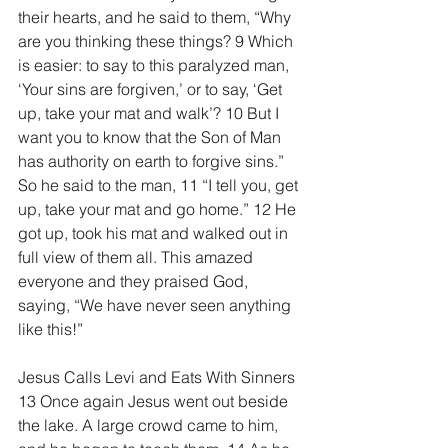
their hearts, and he said to them, “Why 
are you thinking these things? 9 Which 
is easier: to say to this paralyzed man, 
‘Your sins are forgiven,’ or to say, ‘Get 
up, take your mat and walk’? 10 But I 
want you to know that the Son of Man 
has authority on earth to forgive sins.” 
So he said to the man, 11 “I tell you, get 
up, take your mat and go home.” 12 He 
got up, took his mat and walked out in 
full view of them all. This amazed 
everyone and they praised God, 
saying, “We have never seen anything 
like this!”
Jesus Calls Levi and Eats With Sinners
13 Once again Jesus went out beside 
the lake. A large crowd came to him, 