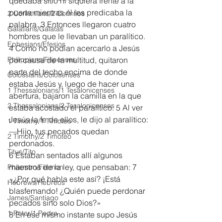
quedaba sitio ni siquiera frente a la 
puerta mientras él les predicaba la 
2 Corinthians/2 Corintios
palabra. 3 Entonces llegaron cuatro 
Galatians/Gálatas
hombres que le llevaban un paralítico. 
Ephesians/Efesios
4 Como no podían acercarlo a Jesús 
Philippians/Filipenses
por causa de la multitud, quitaron 
parte del techo encima de donde 
Colossians/Colosenses
estaba Jesús y, luego de hacer una 
1 Thessalonians/1 Tesalonicenses
abertura, bajaron la camilla en la que 
2 Thessalonians/2 Tesalonicenses
estaba acostado el paralítico. 5 Al ver 
Jesús la fe de ellos, le dijo al paralítico:
1 Timothy/1 Timoteo
—Hijo, tus pecados quedan 
2 Timothy/2 Timoteo
perdonados.
Titus/Tito
6 Estaban sentados allí algunos 
maestros de la ley, que pensaban: 7 
Philemon/Filemon
«¿Por qué habla este así? ¡Está 
Hebrews/Hebreos
blasfemando! ¿Quién puede perdonar 
James/Santiago
pecados sino solo Dios?»
1 Peter/1 Pedro
8 En ese mismo instante supo Jesús 