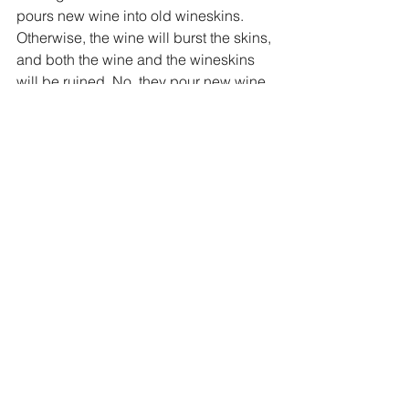
pours new wine into old wineskins. 
Otherwise, the wine will burst the skins, 
and both the wine and the wineskins 
will be ruined. No, they pour new wine 
into new wineskins.”
Jesus Is Lord of the Sabbath
23 One Sabbath Jesus was going 
through the grainfields, and as his 
disciples walked along, they began to 
pick some heads of grain. 24 The 
Pharisees said to him, “Look, why are 
they doing what is unlawful on the 
Sabbath?”
25 He answered, “Have you never 
read what David did when he and his 
companions were hungry and in need? 
26 In the days of Abiathar the high 