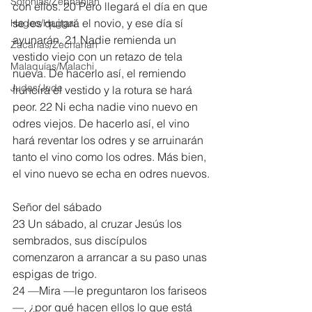
Sofonías/Zephaniah
con ellos. 20 Pero llegará el día en que 
se les quitará el novio, y ese día sí 
Hageo/Haggai
ayunarán. 21 Nadie remienda un 
Zacarías/Zechariah
vestido viejo con un retazo de tela 
Malaquías/Malachi
nueva. De hacerlo así, el remiendo 
Judas/Jude
fruncirá el vestido y la rotura se hará 
peor. 22 Ni echa nadie vino nuevo en 
odres viejos. De hacerlo así, el vino 
hará reventar los odres y se arruinarán 
tanto el vino como los odres. Más bien, 
el vino nuevo se echa en odres nuevos.
Señor del sábado
23 Un sábado, al cruzar Jesús los 
sembrados, sus discípulos 
comenzaron a arrancar a su paso unas 
espigas de trigo.
24 —Mira —le preguntaron los fariseos
—, ¿por qué hacen ellos lo que está 