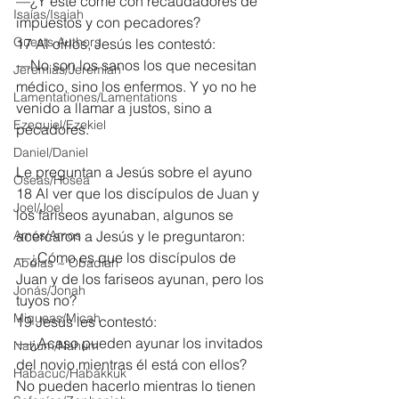
—¿Y este come con recaudadores de 
Isaías/Isaiah
impuestos y con pecadores?
Guests Authors
17 Al oírlos, Jesús les contestó:
—No son los sanos los que necesitan 
Jeremias/Jeremiah
médico, sino los enfermos. Y yo no he 
Lamentationes/Lamentations
venido a llamar a justos, sino a 
Ezequiel/Ezekiel
pecadores.
Daniel/Daniel
Le preguntan a Jesús sobre el ayuno
Oseas/Hosea
18 Al ver que los discípulos de Juan y 
Joel/Joel
los fariseos ayunaban, algunos se 
Amós/Amos
acercaron a Jesús y le preguntaron:
—¿Cómo es que los discípulos de 
Abdías ~ Obadiah
Juan y de los fariseos ayunan, pero los 
Jonás/Jonah
tuyos no?
Miqueas/Micah
19 Jesús les contestó:
—¿Acaso pueden ayunar los invitados 
Nahúm/Nahum
del novio mientras él está con ellos? 
Habacuc/Habakkuk
No pueden hacerlo mientras lo tienen 