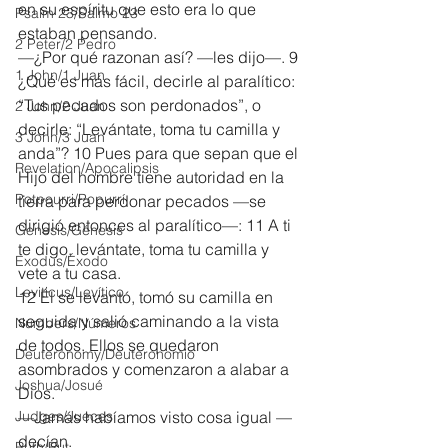
en su espíritu que esto era lo que 
Psalm 23/Salmo 23
estaban pensando.
2 Peter/2 Pedro
—¿Por qué razonan así? —les dijo—. 9 
1 John/1 Juan
¿Qué es más fácil, decirle al paralítico: 
“Tus pecados son perdonados”, o 
2 John/2 Juan
decirle: “Levántate, toma tu camilla y 
3 John/3 Juan
anda”? 10 Pues para que sepan que el 
Revelation/Apocalipsis
Hijo del hombre tiene autoridad en la 
Potpourri/Popurrí
tierra para perdonar pecados —se 
dirigió entonces al paralítico—: 11 A ti 
Genesis/Génesis
te digo, levántate, toma tu camilla y 
Exodus/Éxodo
vete a tu casa.
Leviticus/Levítico
12 Él se levantó, tomó su camilla en 
seguida y salió caminando a la vista 
Numbers/Números
de todos. Ellos se quedaron 
Deuteronomy/Deuteronomio
asombrados y comenzaron a alabar a 
Joshua/Josué
Dios.
Judges/Jueces
—Jamás habíamos visto cosa igual —
decían.
Ruth/Rut