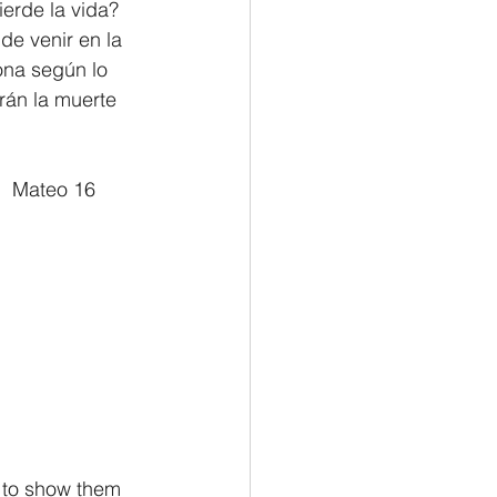
erde la vida? 
e venir en la 
na según lo 
rán la muerte 
												     Mateo 16
 to show them 