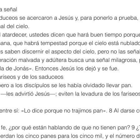
a señal
1 Timothy/1 Timoteo
2 Timothy/2 Timoteo
Titus/Tito
aduceos se acercaron a Jesús y, para ponerlo a prueba, 
l del cielo.
Al atardecer, ustedes dicen que hará buen tiempo porque 
tiago
1 Peter/1 Pedro
Psalm 23/Salmo 23
2 Peter/2 
añana, que habrá tempestad porque el cielo está nublado
saben discernir el aspecto del cielo, pero no las señal
ración malvada y adúltera busca una señal milagrosa, p
Revelation/Apocalipsis
Potpourri/Popurrí
Genesis/Gén
a de Jonás». Entonces Jesús los dejó y se fue.
ariseos y de los saduceos
ero a los discípulos se les había olvidado llevar pan.
es advirtió Jesús—; eviten la levadura de los fariseos
ntre sí: «Lo dice porque no trajimos pan». 8 Al darse c
, ¿por qué están hablando de que no tienen pan? 9 ¿
erdan los cinco panes para los cinco mil, y el número 