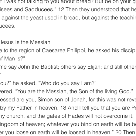
t I was not talking to you about bread? But be on your g
arisees and Sadducees.” 12 Then they understood that h
 against the yeast used in bread, but against the teachi
ucees.
Jesus Is the Messiah
o the region of Caesarea Philippi, he asked his discip
f Man is?”
e say John the Baptist; others say Elijah; and still othe
”
you?” he asked. “Who do you say I am?”
red, “You are the Messiah, the Son of the living God.”
lessed are you, Simon son of Jonah, for this was not rev
by my Father in heaven. 18 And I tell you that you are P
d my church, and the gates of Hades will not overcome it. 1
kingdom of heaven; whatever you bind on earth will be b
 you loose on earth will be loosed in heaven.” 20 Then