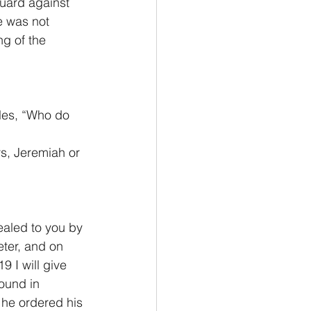
uard against 
e was not 
ng of the 
les, “Who do 
rs, Jeremiah or 
ealed to you by 
eter, and on 
9 I will give 
ound in 
 he ordered his 