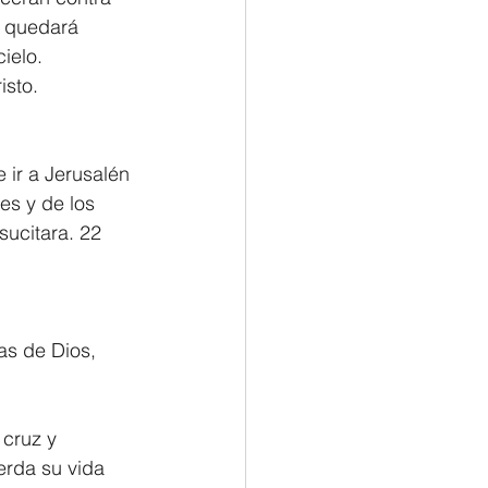
ra quedará 
ielo.
isto.
ir a Jerusalén 
es y de los 
sucitara. 22 
as de Dios, 
 cruz y 
erda su vida 