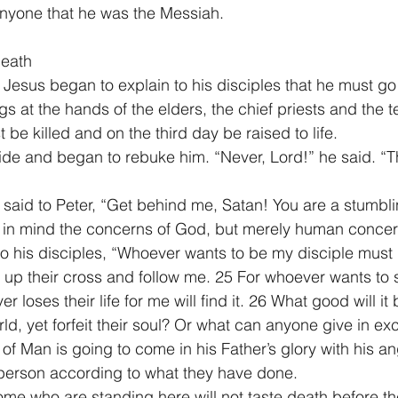
 anyone that he was the Messiah.
Death
 Jesus began to explain to his disciples that he must go
s at the hands of the elders, the chief priests and the t
 be killed and on the third day be raised to life.
ide and began to rebuke him. “Never, Lord!” he said. “Th
said to Peter, “Get behind me, Satan! You are a stumbli
 in mind the concerns of God, but merely human concer
o his disciples, “Whoever wants to be my disciple must
up their cross and follow me. 25 For whoever wants to sa
ver loses their life for me will find it. 26 What good will i
ld, yet forfeit their soul? Or what can anyone give in exc
of Man is going to come in his Father’s glory with his an
 person according to what they have done.
 some who are standing here will not taste death before t