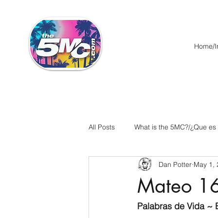
Home/In
All Posts
What is the 5MC?/¿Que es
Dan Potter
May 1,
Acts/Hechos
Romans/Roman
Mateo 1
Ephesians/Efesios
Philippians
Palabras de Vida ~ E