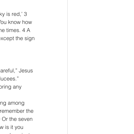
y is red,’ 3 
’ You know how 
he times. 4 A 
except the sign 
areful,” Jesus 
ducees.”
bring any 
lking among 
u remember the 
 Or the seven 
 is it you 