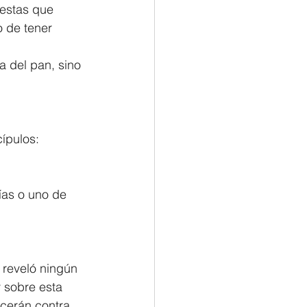
cestas que 
 de tener 
 del pan, sino 
ípulos:
ías o uno de 
 reveló ningún 
y sobre esta 
ecerán contra 