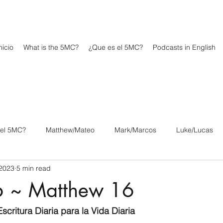
icio
What is the 5MC?
¿Que es el 5MC?
Podcasts in English
 el 5MC?
Matthew/Mateo
Mark/Marcos
Luke/Lucas
 2023
5 min read
os
1 Corinthians/1 Corintios
2 Corinthians/2 Corintios
6 ~ Matthew 16
/Filipenses
Colossians/Colosenses
1 Thessalonians/1 Tesa
scritura Diaria para la Vida Diaria