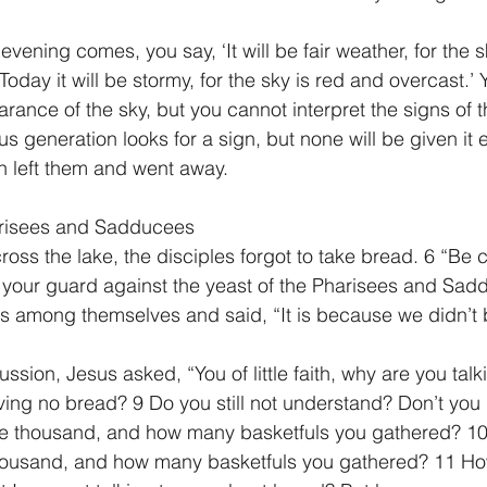
vening comes, you say, ‘It will be fair weather, for the sk
Today it will be stormy, for the sky is red and overcast.
arance of the sky, but you cannot interpret the signs of t
 generation looks for a sign, but none will be given it 
n left them and went away.
arisees and Sadducees
oss the lake, the disciples forgot to take bread. 6 “Be c
 your guard against the yeast of the Pharisees and Sad
s among themselves and said, “It is because we didn’t 
ussion, Jesus asked, “You of little faith, why are you ta
ving no bread? 9 Do you still not understand? Don’t yo
five thousand, and how many basketfuls you gathered? 10
thousand, and how many basketfuls you gathered? 11 How