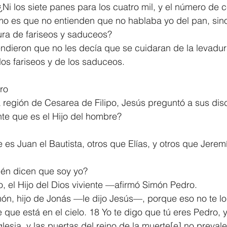
Ni los siete panes para los cuatro mil, y el número de 
o es que no entienden que no hablaba yo del pan, sino
ura de fariseos y saduceos?
dieron que no les decía que se cuidaran de la levadura
os fariseos y de los saduceos.
ro
 región de Cesarea de Filipo, Jesús preguntó a sus disc
te que es el Hijo del hombre?
s Juan el Bautista, otros que Elías, y otros que Jerem
én dicen que soy yo?
o, el Hijo del Dios viviente —afirmó Simón Pedro.
ón, hijo de Jonás —le dijo Jesús—, porque eso no te lo
 que está en el cielo. 18 Yo te digo que tú eres Pedro, 
glesia, y las puertas del reino de la muerte[
e
] no preval