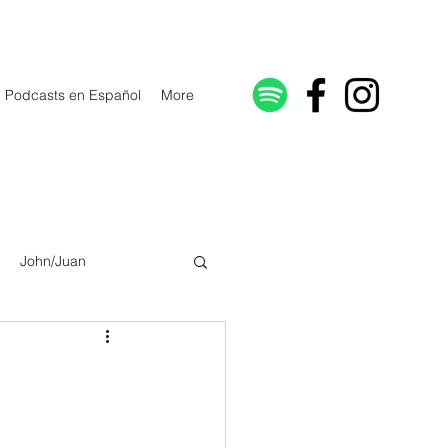
Podcasts en Español
More
John/Juan
Galatians/Gálatas
lonicenses