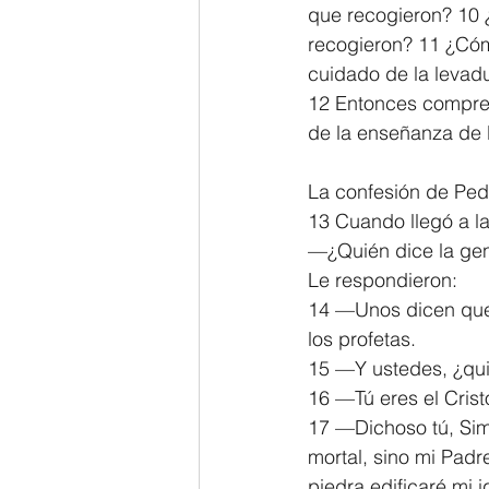
que recogieron? 10 ¿
recogieron? 11 ¿Cóm
cuidado de la levad
12 Entonces compren
de la enseñanza de l
La confesión de Ped
13 Cuando llegó a la
—¿Quién dice la gen
Le respondieron:
14 —Unos dicen que e
los profetas.
15 —Y ustedes, ¿qui
16 —Tú eres el Crist
17 —Dichoso tú, Sim
mortal, sino mi Padre
piedra edificaré mi i