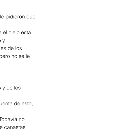
Philemon/Filemon
le pidieron que 
el cielo está 
Pedro
1 John/1 Juan
 y 
es de los 
ero no se le 
esis
 y de los 
uenta de esto, 
Todavía no 
de canastas 