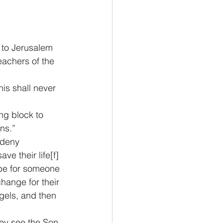
 to Jerusalem 
eachers of the 
is shall never 
ng block to 
ns.”
 deny 
ve their life[
f
] 
t be for someone 
hange for their 
gels, and then 
hey see the Son 