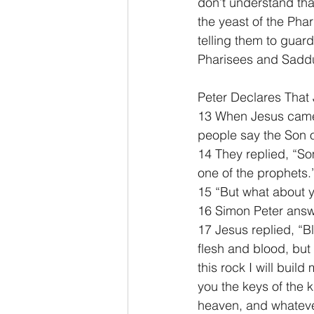
don’t understand tha
the yeast of the Ph
telling them to guard
Pharisees and Sadd
Peter Declares That 
13 When Jesus came t
people say the Son o
14 They replied, “Som
one of the prophets.
15 “But what about 
16 Simon Peter answe
17 Jesus replied, “B
flesh and blood, but 
this rock I will buil
you the keys of the 
heaven, and whatever