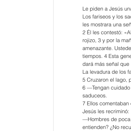
Le piden a Jesús un
2 Thessalonians/2 Tesalonicenses
Los fariseos y los s
les mostrara una seña
2 Él les contestó: «
Hebrews/Hebreos
James/San
rojizo, 3 y por la m
amenazante. Ustedes 
tiempos. 4 Esta gene
2 John/2 Juan
3 John/3 Juan
dará más señal que l
La levadura de los f
5 Cruzaron el lago, p
6 —Tengan cuidado —l
saduceos.
7 Ellos comentaban e
Jesús les recriminó:
—Hombres de poca fe
entienden? ¿No recu