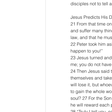
disciples not to tell
Jesus Predicts His 
21 From that time on
and suffer many thing
law, and that he must
22 Peter took him as
happen to you!”
23 Jesus turned and 
me; you do not have
24 Then Jesus said t
themselves and take 
will lose it, but whoe
to gain the whole wor
soul? 27 For the Son 
he will reward each
28 “Truly I tell you,