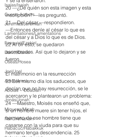
Y se la enseñaron. 
Isaías/Isaiah
20 —¿De quién son esta imagen y esta 
Guests Authors
inscripción? —les preguntó.
21 —Del césar —respondieron.
Jeremias/Jeremiah
—Entonces denle al césar lo que es 
Lamentationes/Lamentations
del césar y a Dios lo que es de Dios.
Ezequiel/Ezekiel
22 Al oír esto, se quedaron 
asombrados. Así que lo dejaron y se 
Daniel/Daniel
fueron.
Oseas/Hosea
Joel/Joel
El matrimonio en la resurrección
Amós/Amos
23 Ese mismo día los saduceos, que 
decían que no hay resurrección, se le 
Abdías ~ Obadiah
acercaron y le plantearon un problema:
Jonás/Jonah
24 —Maestro, Moisés nos enseñó que, 
Miqueas/Micah
si un hombre muere sin tener hijos, el 
hermano de ese hombre tiene que 
Nahúm/Nahum
casarse con la viuda para que su 
Habacuc/Habakkuk
hermano tenga descendencia. 25 