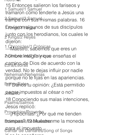
15 Entonces salieron los fariseos y 
1 Samuel/1 Samuel
tramaron cómo tenderle a Jesús una 
2 Samuel/2 Samuel
trampa con sus mismas palabras. 16 
Enviaron algunos de sus discípulos 
1 Kings/1 Reyes
junto con los herodianos, los cuales le 
2 Kings/2 Reyes
dijeron:
1 Chronicles/1 Crónicas
—Maestro, sabemos que eres un 
hombre íntegro y que enseñas el 
2 Chronicles/2 Crónicas
camino de Dios de acuerdo con la 
Ezra/Esdras
verdad. No te dejas influir por nadie 
Nehemiah/Nehemías
porque no te fijas en las apariencias. 
Esther/Ester
17 Danos tu opinión: ¿Está permitido 
pagar impuestos al césar o no?
Job/Job
18 Conociendo sus malas intenciones, 
Psalms/Salmos
Jesús replicó:
Proverbios/Proverbs
—¡Hipócritas! ¿Por qué me tienden 
trampas? 19 Muéstrenme la moneda 
Eclesiastés/Ecclesiastes
para el impuesto.
Cantar de Cantares/Song of Songs