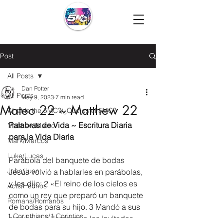
Post
All Posts
Dan Potter
All Posts
May 9, 2023
7 min read
Mateo 22 ~ Matthew 22
What is the 5MC?/¿Que es el 5MC?
Palabras de Vida ~ Escritura Diaria 
Matthew/Mateo
para la Vida Diaria
Mark/Marcos
Luke/Lucas
Parábola del banquete de bodas
John/Juan
Jesús volvió a hablarles en parábolas, 
y les dijo: 2 «El reino de los cielos es 
Acts/Hechos
como un rey que preparó un banquete 
Romans/Romanos
de bodas para su hijo. 3 Mandó a sus 
1 Corinthians/1 Corintios