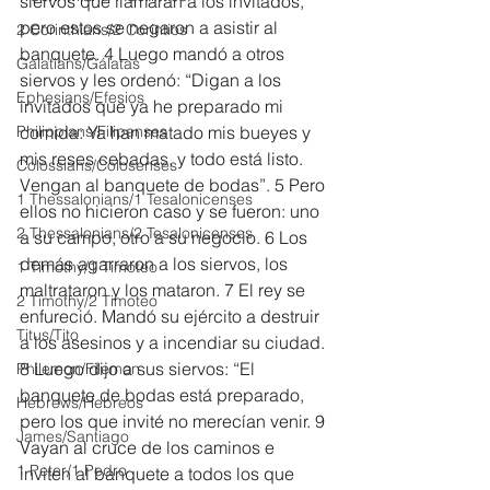
siervos que llamaran a los invitados, 
pero estos se negaron a asistir al 
2 Corinthians/2 Corintios
banquete. 4 Luego mandó a otros 
Galatians/Gálatas
siervos y les ordenó: “Digan a los 
Ephesians/Efesios
invitados que ya he preparado mi 
Philippians/Filipenses
comida: Ya han matado mis bueyes y 
mis reses cebadas, y todo está listo. 
Colossians/Colosenses
Vengan al banquete de bodas”. 5 Pero 
1 Thessalonians/1 Tesalonicenses
ellos no hicieron caso y se fueron: uno 
2 Thessalonians/2 Tesalonicenses
a su campo, otro a su negocio. 6 Los 
demás agarraron a los siervos, los 
1 Timothy/1 Timoteo
maltrataron y los mataron. 7 El rey se 
2 Timothy/2 Timoteo
enfureció. Mandó su ejército a destruir 
Titus/Tito
a los asesinos y a incendiar su ciudad. 
8 Luego dijo a sus siervos: “El 
Philemon/Filemon
banquete de bodas está preparado, 
Hebrews/Hebreos
pero los que invité no merecían venir. 9 
James/Santiago
Vayan al cruce de los caminos e 
1 Peter/1 Pedro
inviten al banquete a todos los que 