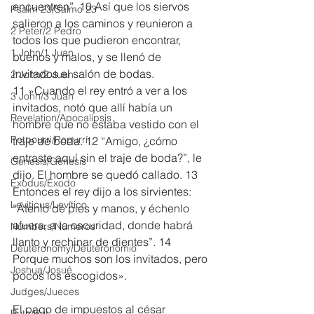
encuentren”. 10 Así que los siervos 
Psalm 23/Salmo 23
salieron a los caminos y reunieron a 
2 Peter/2 Pedro
todos los que pudieron encontrar, 
1 John/1 Juan
buenos y malos, y se llenó de 
invitados el salón de bodas.
2 John/2 Juan
11 »Cuando el rey entró a ver a los 
3 John/3 Juan
invitados, notó que allí había un 
Revelation/Apocalipsis
hombre que no estaba vestido con el 
Potpourri/Popurrí
traje de boda. 12 “Amigo, ¿cómo 
entraste aquí sin el traje de boda?”, le 
Genesis/Génesis
dijo. El hombre se quedó callado. 13 
Exodus/Éxodo
Entonces el rey dijo a los sirvientes: 
Leviticus/Levítico
“Átenlo de pies y manos, y échenlo 
afuera, a la oscuridad, donde habrá 
Numbers/Números
llanto y rechinar de dientes”. 14 
Deuteronomy/Deuteronomio
Porque muchos son los invitados, pero 
Joshua/Josué
pocos los escogidos».
Judges/Jueces
El pago de impuestos al césar
Ruth/Rut