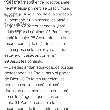
Sofonías/Zephaniah
Pues bien, había entre nosotros siete 
hermanos. El primero se casó y murió 
Hageo/Haggai
y, como no tuvo hijos, dejó la esposa a 
Zacarías/Zechariah
su hermano. 26 Lo mismo les pasó al 
Malaquías/Malachi
segundo y al tercer hermano, y así 
Judas/Jude
hasta llegar al séptimo. 27 Por último, 
murió la mujer. 28 Ahora bien, en la 
resurrección, ¿de cuál de los siete 
será esposa esta mujer, ya que todos 
estuvieron casados con ella?
29 Jesús les contestó:
—Ustedes andan equivocados porque 
desconocen las Escrituras y el poder 
de Dios. 30 En la resurrección, las 
personas no se casarán ni serán 
dadas en casamiento, sino que serán 
como los ángeles que están en el 
cielo. 31 Pero, en cuanto a la 
resurrección de los muertos, ¿no han 