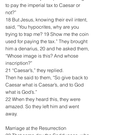
to pay the imperial tax to Caesar or 
not?”
18 But Jesus, knowing their evil intent, 
said, “You hypocrites, why are you 
trying to trap me? 19 Show me the coin 
used for paying the tax.” They brought 
him a denarius, 20 and he asked them, 
“Whose image is this? And whose 
inscription?”
21 “Caesar’s,” they replied.
Then he said to them, “So give back to 
Caesar what is Caesar’s, and to God 
what is God’s.”
22 When they heard this, they were 
amazed. So they left him and went 
away.
Marriage at the Resurrection