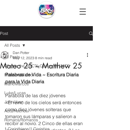
Post
All Posts
Dan Potter
All Posts
May 12, 2023
8 min read
Mateo 25 ~ Matthew 25
What is the 5MC?/¿Que es el 5MC?
Palabras de Vida ~ Escritura Diaria 
Matthew/Mateo
para la Vida Diaria
Mark/Marcos
Luke/Lucas
Parábola de las diez jóvenes
John/Juan
»El reino de los cielos será entonces 
como diez jóvenes solteras que 
Acts/Hechos
tomaron sus lámparas y salieron a 
Romans/Romanos
recibir al novio. 2 Cinco de ellas eran 
1 Corinthians/1 Corintios