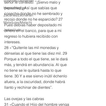
Sofonías/Zephaniah
señor le contestó: “¡Siervo malo y 
perezoso! ¿Así que sabías que 
Hageo/Haggai
cosecho donde no he sembrado y 
Zacarías/Zechariah
recojo donde no he esparcido? 27 
Malaquías/Malachi
Pues debías haber depositado mi 
Judas/Jude
dinero en el banco, para que a mi 
regreso lo hubiera recibido con 
intereses.
28 »”Quítenle las mil monedas y 
dénselas al que tiene las diez mil. 29 
Porque a todo el que tiene, se le dará 
más, y tendrá en abundancia. Al que 
no tiene se le quitará hasta lo que 
tiene. 30 Y a ese siervo inútil échenlo 
afuera, a la oscuridad, donde habrá 
llanto y rechinar de dientes”.
Las ovejas y las cabras
31 »Cuando el Hijo del hombre venga 