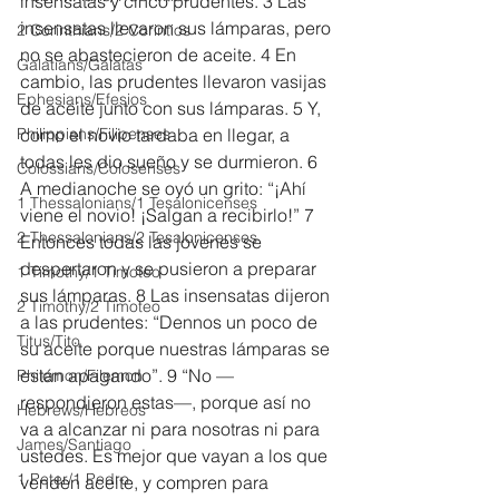
insensatas y cinco prudentes. 3 Las 
insensatas llevaron sus lámparas, pero 
2 Corinthians/2 Corintios
no se abastecieron de aceite. 4 En 
Galatians/Gálatas
cambio, las prudentes llevaron vasijas 
Ephesians/Efesios
de aceite junto con sus lámparas. 5 Y, 
Philippians/Filipenses
como el novio tardaba en llegar, a 
todas les dio sueño y se durmieron. 6 
Colossians/Colosenses
A medianoche se oyó un grito: “¡Ahí 
1 Thessalonians/1 Tesalonicenses
viene el novio! ¡Salgan a recibirlo!” 7 
2 Thessalonians/2 Tesalonicenses
Entonces todas las jóvenes se 
despertaron y se pusieron a preparar 
1 Timothy/1 Timoteo
sus lámparas. 8 Las insensatas dijeron 
2 Timothy/2 Timoteo
a las prudentes: “Dennos un poco de 
Titus/Tito
su aceite porque nuestras lámparas se 
están apagando”. 9 “No —
Philemon/Filemon
respondieron estas—, porque así no 
Hebrews/Hebreos
va a alcanzar ni para nosotras ni para 
James/Santiago
ustedes. Es mejor que vayan a los que 
1 Peter/1 Pedro
venden aceite, y compren para 