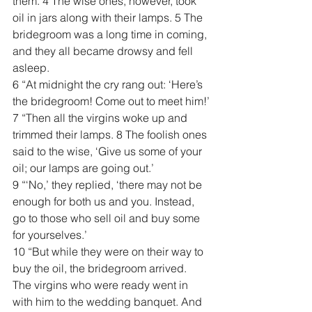
them. 4 The wise ones, however, took 
oil in jars along with their lamps. 5 The 
bridegroom was a long time in coming, 
and they all became drowsy and fell 
asleep.
6 “At midnight the cry rang out: ‘Here’s 
the bridegroom! Come out to meet him!’
7 “Then all the virgins woke up and 
trimmed their lamps. 8 The foolish ones 
said to the wise, ‘Give us some of your 
oil; our lamps are going out.’
9 “‘No,’ they replied, ‘there may not be 
enough for both us and you. Instead, 
go to those who sell oil and buy some 
for yourselves.’
10 “But while they were on their way to 
buy the oil, the bridegroom arrived. 
The virgins who were ready went in 
with him to the wedding banquet. And 