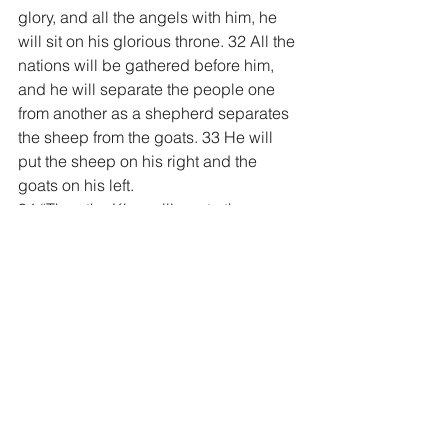
glory, and all the angels with him, he 
will sit on his glorious throne. 32 All the 
nations will be gathered before him, 
and he will separate the people one 
from another as a shepherd separates 
the sheep from the goats. 33 He will 
put the sheep on his right and the 
goats on his left.
34 “Then the King will say to those on 
his right, ‘Come, you who are blessed 
by my Father; take your inheritance, the 
kingdom prepared for you since the 
creation of the world. 35 For I was 
hungry and you gave me something to 
eat, I was thirsty and you gave me 
something to drink, I was a stranger 
and you invited me in, 36 I needed 
clothes and you clothed me, I was sick 