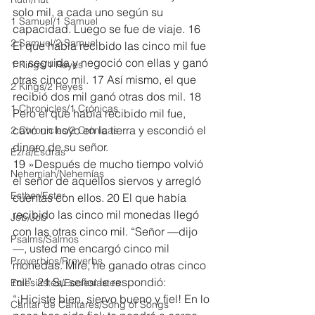
solo mil, a cada uno según su 
1 Samuel/1 Samuel
capacidad. Luego se fue de viaje. 16 
2 Samuel/2 Samuel
El que había recibido las cinco mil fue 
en seguida y negoció con ellas y ganó 
1 Kings/1 Reyes
otras cinco mil. 17 Así mismo, el que 
2 Kings/2 Reyes
recibió dos mil ganó otras dos mil. 18 
1 Chronicles/1 Crónicas
Pero el que había recibido mil fue, 
cavó un hoyo en la tierra y escondió el 
2 Chronicles/2 Crónicas
dinero de su señor.
Ezra/Esdras
19 »Después de mucho tiempo volvió 
Nehemiah/Nehemías
el señor de aquellos siervos y arregló 
Esther/Ester
cuentas con ellos. 20 El que había 
recibido las cinco mil monedas llegó 
Job/Job
con las otras cinco mil. “Señor —dijo
Psalms/Salmos
—, usted me encargó cinco mil 
Proverbios/Proverbs
monedas. Mire, he ganado otras cinco 
mil”. 21 Su señor le respondió: 
Eclesiastés/Ecclesiastes
“¡Hiciste bien, siervo bueno y fiel! En lo 
Cantar de Cantares/Song of Songs