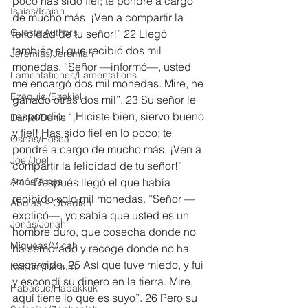
poco has sido fiel; te pondré a cargo 
Isaías/Isaiah
de mucho más. ¡Ven a compartir la 
Guests Authors
felicidad de tu señor!” 22 Llegó 
también el que recibió dos mil 
Jeremias/Jeremiah
monedas. “Señor —informó—, usted 
Lamentationes/Lamentations
me encargó dos mil monedas. Mire, he 
Ezequiel/Ezekiel
ganado otras dos mil”. 23 Su señor le 
respondió: “¡Hiciste bien, siervo bueno 
Daniel/Daniel
y fiel! Has sido fiel en lo poco; te 
Oseas/Hosea
pondré a cargo de mucho más. ¡Ven a 
Joel/Joel
compartir la felicidad de tu señor!”
Amós/Amos
24 »Después llegó el que había 
recibido solo mil monedas. “Señor —
Abdías ~ Obadiah
explicó—, yo sabía que usted es un 
Jonás/Jonah
hombre duro, que cosecha donde no 
Miqueas/Micah
ha sembrado y recoge donde no ha 
esparcido. 25 Así que tuve miedo, y fui 
Nahúm/Nahum
y escondí su dinero en la tierra. Mire, 
Habacuc/Habakkuk
aquí tiene lo que es suyo”. 26 Pero su 