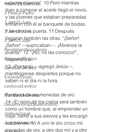
ustedes mismas”. 10 Pero mientras 
Psalm 23/Salmo 23
iban a comprar el aceite llegó el novio, 
2 Peter/2 Pedro
y las jóvenes que estaban preparadas 
1 John/1 Juan
entraron con él al banquete de bodas. 
Y se cerró la puerta. 11 Después 
2 John/2 Juan
llegaron también las otras. “¡Señor! 
3 John/3 Juan
¡Señor! —suplicaban—. ¡Ábrenos la 
Revelation/Apocalipsis
puerta!” 12 “¡No, no las conozco!”, 
Potpourri/Popurrí
respondió él.
13 »Por tanto —agregó Jesús—, 
Genesis/Génesis
manténganse despiertos porque no 
Exodus/Éxodo
saben ni el día ni la hora.
Leviticus/Levítico
Parábola de las monedas de oro
Numbers/Números
14 »El reino de los cielos será también 
Deuteronomy/Deuteronomio
como un hombre que, al emprender un 
Joshua/Josué
viaje, llamó a sus siervos y les encargó 
Judges/Jueces
sus bienes. 15 A uno le dio cinco mil 
monedas de oro, a otro dos mil y a otro 
Ruth/Rut