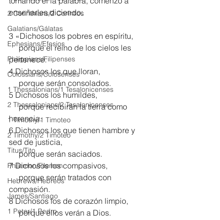
tomando él la palabra, comenzó a 
enseñarles diciendo:
2 Corinthians/2 Corintios
Galatians/Gálatas
3 «Dichosos los pobres en espíritu,
Ephesians/Efesios
     porque el reino de los cielos les 
Philippians/Filipenses
pertenece.
4 Dichosos los que lloran,
Colossians/Colosenses
     porque serán consolados.
1 Thessalonians/1 Tesalonicenses
5 Dichosos los humildes,
2 Thessalonians/2 Tesalonicenses
     porque recibirán la tierra como 
herencia.
1 Timothy/1 Timoteo
6 Dichosos los que tienen hambre y 
2 Timothy/2 Timoteo
sed de justicia,
Titus/Tito
     porque serán saciados.
7 Dichosos los compasivos,
Philemon/Filemon
     porque serán tratados con 
Hebrews/Hebreos
compasión.
James/Santiago
8 Dichosos los de corazón limpio,
1 Peter/1 Pedro
     porque ellos verán a Dios.