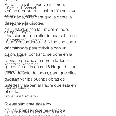
Pero, si la sal se vuelve insípida, 
1 Samuel/1 Samuel
¿cómo recobrará su sabor? Ya no sirve 
2 Samuel/2 Samuel
para nada, sino para que la gente la 
deseche y la pisotee.
1 Kings/1 Reyes
14 »Ustedes son la luz del mundo. 
2 Kings/2 Reyes
Una ciudad en lo alto de una colina no 
1 Chronicles/1 Crónicas
puede esconderse. 15 Ni se enciende 
una lámpara para cubrirla con un 
2 Chronicles/2 Crónicas
cajón. Por el contrario, se pone en la 
Ezra/Esdras
repisa para que alumbre a todos los 
Nehemiah/Nehemías
que están en la casa. 16 Hagan brillar 
Esther/Ester
su luz delante de todos, para que ellos 
puedan ver las buenas obras de 
Job/Job
ustedes y alaben al Padre que está en 
Psalms/Salmos
el cielo.
Proverbios/Proverbs
El cumplimiento de la ley
Eclesiastés/Ecclesiastes
17 »No piensen que he venido a 
Cantar de Cantares/Song of Songs