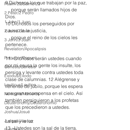
9 Dichosos los que trabajan por la paz,
Psalm 23/Salmo 23
     porque serán llamados hijos de 
2 Peter/2 Pedro
Dios.
1 John/1 Juan
10 Dichosos los perseguidos por 
causa de la justicia,
2 John/2 Juan
     porque el reino de los cielos les 
3 John/3 Juan
pertenece.
Revelation/Apocalipsis
Potpourri/Popurrí
11 »Dichosos serán ustedes cuando 
por mi causa la gente los insulte, los 
Genesis/Génesis
persiga y levante contra ustedes toda 
Exodus/Éxodo
clase de calumnias. 12 Alégrense y 
Leviticus/Levítico
llénense de júbilo, porque les espera 
una gran recompensa en el cielo. Así 
Numbers/Números
también persiguieron a los profetas 
Deuteronomy/Deuteronomio
que los precedieron a ustedes.
Joshua/Josué
Judges/Jueces
La sal y la luz
13 »Ustedes son la sal de la tierra. 
Ruth/Rut