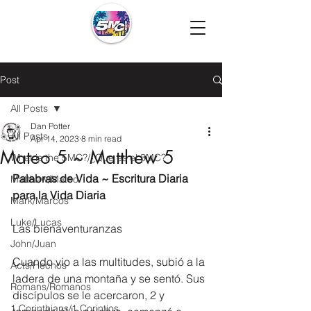
Post
All Posts
Dan Potter
All Posts
Apr 14, 2023
8 min read
Mateo 5 ~ Matthew 5
What is the 5MC?/¿Que es el 5MC?
Palabras de Vida ~ Escritura Diaria 
Matthew/Mateo
para la Vida Diaria
Mark/Marcos
Luke/Lucas
Las bienaventuranzas
John/Juan
Cuando vio a las multitudes, subió a la 
Acts/Hechos
ladera de una montaña y se sentó. Sus 
Romans/Romanos
discípulos se le acercaron, 2 y 
1 Corinthians/1 Corintios