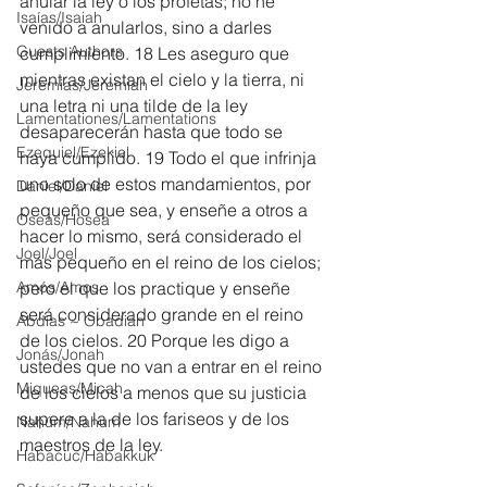
anular la ley o los profetas; no he 
Isaías/Isaiah
venido a anularlos, sino a darles 
Guests Authors
cumplimiento. 18 Les aseguro que 
mientras existan el cielo y la tierra, ni 
Jeremias/Jeremiah
una letra ni una tilde de la ley 
Lamentationes/Lamentations
desaparecerán hasta que todo se 
Ezequiel/Ezekiel
haya cumplido. 19 Todo el que infrinja 
uno solo de estos mandamientos, por 
Daniel/Daniel
pequeño que sea, y enseñe a otros a 
Oseas/Hosea
hacer lo mismo, será considerado el 
Joel/Joel
más pequeño en el reino de los cielos; 
Amós/Amos
pero el que los practique y enseñe 
será considerado grande en el reino 
Abdías ~ Obadiah
de los cielos. 20 Porque les digo a 
Jonás/Jonah
ustedes que no van a entrar en el reino 
Miqueas/Micah
de los cielos a menos que su justicia 
supere a la de los fariseos y de los 
Nahúm/Nahum
maestros de la ley.
Habacuc/Habakkuk