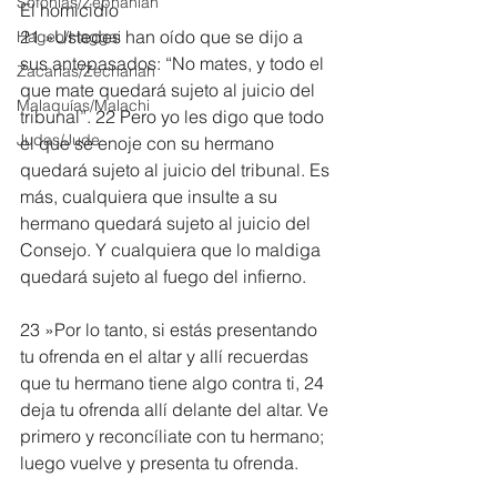
Sofonías/Zephaniah
El homicidio
21 »Ustedes han oído que se dijo a 
Hageo/Haggai
sus antepasados: “No mates, y todo el 
Zacarías/Zechariah
que mate quedará sujeto al juicio del 
Malaquías/Malachi
tribunal”. 22 Pero yo les digo que todo 
Judas/Jude
el que se enoje con su hermano 
quedará sujeto al juicio del tribunal. Es 
más, cualquiera que insulte a su 
hermano quedará sujeto al juicio del 
Consejo. Y cualquiera que lo maldiga 
quedará sujeto al fuego del infierno. 
23 »Por lo tanto, si estás presentando 
tu ofrenda en el altar y allí recuerdas 
que tu hermano tiene algo contra ti, 24 
deja tu ofrenda allí delante del altar. Ve 
primero y reconcíliate con tu hermano; 
luego vuelve y presenta tu ofrenda.