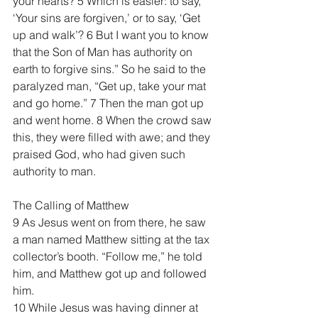
your hearts? 5 Which is easier: to say, 
‘Your sins are forgiven,’ or to say, ‘Get 
up and walk’? 6 But I want you to know 
that the Son of Man has authority on 
earth to forgive sins.” So he said to the 
paralyzed man, “Get up, take your mat 
and go home.” 7 Then the man got up 
and went home. 8 When the crowd saw 
this, they were filled with awe; and they 
praised God, who had given such 
authority to man.
The Calling of Matthew
9 As Jesus went on from there, he saw 
a man named Matthew sitting at the tax 
collector’s booth. “Follow me,” he told 
him, and Matthew got up and followed 
him.
10 While Jesus was having dinner at 