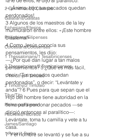
la fe de ellos, le dijo al paralítico:
—¡Ánimo, hijo; tus pecados quedan 
2 Corinthians/2 Corintios
perdonados!
Galatians/Gálatas
3 Algunos de los maestros de la ley 
Ephesians/Efesios
murmuraron entre ellos: «¡Este hombre 
Philippians/Filipenses
blasfema!»
4 Como Jesús conocía sus 
Colossians/Colosenses
pensamientos, les dijo:
1 Thessalonians/1 Tesalonicenses
—¿Por qué dan lugar a tan malos 
2 Thessalonians/2 Tesalonicenses
pensamientos? 5 ¿Qué es más fácil, 
decir: “Tus pecados quedan 
1 Timothy/1 Timoteo
perdonados”, o decir: “Levántate y 
2 Timothy/2 Timoteo
anda”? 6 Pues para que sepan que el 
Titus/Tito
Hijo del hombre tiene autoridad en la 
tierra para perdonar pecados —se 
Philemon/Filemon
dirigió entonces al paralítico—: 
Hebrews/Hebreos
Levántate, toma tu camilla y vete a tu 
James/Santiago
casa.
1 Peter/1 Pedro
7 Y el hombre se levantó y se fue a su 