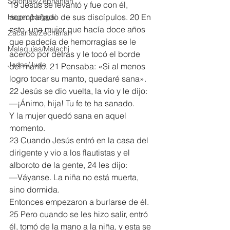
Sofonías/Zephaniah
19 Jesús se levantó y fue con él, 
acompañado de sus discípulos. 20 En 
Hageo/Haggai
esto, una mujer que hacía doce años 
Zacarías/Zechariah
que padecía de hemorragias se le 
Malaquías/Malachi
acercó por detrás y le tocó el borde 
Judas/Jude
del manto. 21 Pensaba: «Si al menos 
logro tocar su manto, quedaré sana». 
22 Jesús se dio vuelta, la vio y le dijo:
—¡Ánimo, hija! Tu fe te ha sanado.
Y la mujer quedó sana en aquel 
momento.
23 Cuando Jesús entró en la casa del 
dirigente y vio a los flautistas y el 
alboroto de la gente, 24 les dijo:
—Váyanse. La niña no está muerta, 
sino dormida.
Entonces empezaron a burlarse de él. 
25 Pero cuando se les hizo salir, entró 
él, tomó de la mano a la niña, y esta se 