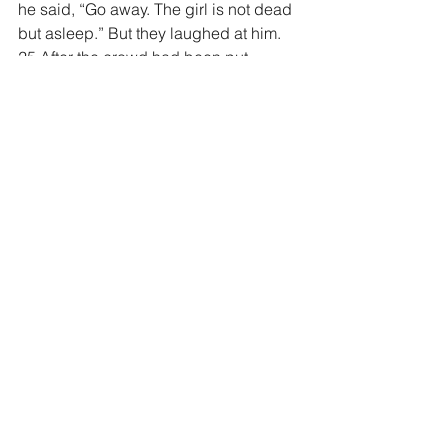
he said, “Go away. The girl is not dead 
but asleep.” But they laughed at him. 
25 After the crowd had been put 
outside, he went in and took the girl by 
the hand, and she got up. 26 News of 
this spread through all that region.
Jesus Heals the Blind and the Mute
27 As Jesus went on from there, two 
blind men followed him, calling out, 
“Have mercy on us, Son of David!”
28 When he had gone indoors, the 
blind men came to him, and he asked 
them, “Do you believe that I am able to 
do this?”
“Yes, Lord,” they replied.
29 Then he touched their eyes and 
said, “According to your faith let it be 
done to you”; 30 and their sight was 