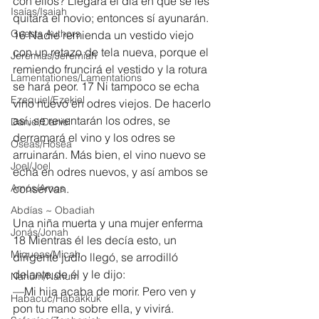
con ellos? Llegará el día en que se les 
Isaías/Isaiah
quitará el novio; entonces sí ayunarán. 
Guests Authors
16 Nadie remienda un vestido viejo 
con un retazo de tela nueva, porque el 
Jeremias/Jeremiah
remiendo fruncirá el vestido y la rotura 
Lamentationes/Lamentations
se hará peor. 17 Ni tampoco se echa 
Ezequiel/Ezekiel
vino nuevo en odres viejos. De hacerlo 
así, se reventarán los odres, se 
Daniel/Daniel
derramará el vino y los odres se 
Oseas/Hosea
arruinarán. Más bien, el vino nuevo se 
Joel/Joel
echa en odres nuevos, y así ambos se 
Amós/Amos
conservan.
Abdías ~ Obadiah
Una niña muerta y una mujer enferma
Jonás/Jonah
18 Mientras él les decía esto, un 
Miqueas/Micah
dirigente judío llegó, se arrodilló 
delante de él y le dijo:
Nahúm/Nahum
—Mi hija acaba de morir. Pero ven y 
Habacuc/Habakkuk
pon tu mano sobre ella, y vivirá.