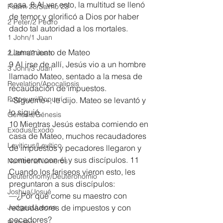
casa. 8 Al ver esto, la multitud se llenó 
Psalm 23/Salmo 23
de temor y glorificó a Dios por haber 
2 Peter/2 Pedro
dado tal autoridad a los mortales.
1 John/1 Juan
Llamamiento de Mateo
2 John/2 Juan
9 Al irse de allí, Jesús vio a un hombre 
3 John/3 Juan
llamado Mateo, sentado a la mesa de 
Revelation/Apocalipsis
recaudación de impuestos. 
Potpourri/Popurrí
«Sígueme», le dijo. Mateo se levantó y 
lo siguió.
Genesis/Génesis
10 Mientras Jesús estaba comiendo en 
Exodus/Éxodo
casa de Mateo, muchos recaudadores 
Leviticus/Levítico
de impuestos y pecadores llegaron y 
comieron con él y sus discípulos. 11 
Numbers/Números
Cuando los fariseos vieron esto, les 
Deuteronomy/Deuteronomio
preguntaron a sus discípulos:
Joshua/Josué
—¿Por qué come su maestro con 
Judges/Jueces
recaudadores de impuestos y con 
pecadores?
Ruth/Rut