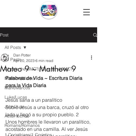
Post
All Posts
Dan Potter
All Posts
Apr 20, 2023
6 min read
Mateo 9 ~ Matthew 9
What is the 5MC?/¿Que es el 5MC?
Palabras de Vida ~ Escritura Diaria 
Matthew/Mateo
para la Vida Diaria
Mark/Marcos
Luke/Lucas
Jesús sana a un paralítico
John/Juan
Subió Jesús a una barca, cruzó al otro 
lado y llegó a su propio pueblo. 2 
Acts/Hechos
Unos hombres le llevaron un paralítico, 
Romans/Romanos
acostado en una camilla. Al ver Jesús 
1 Corinthians/1 Corintios