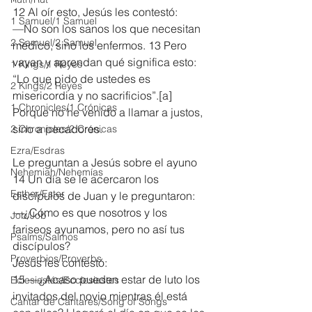
12 Al oír esto, Jesús les contestó:
1 Samuel/1 Samuel
—No son los sanos los que necesitan 
2 Samuel/2 Samuel
médico, sino los enfermos. 13 Pero 
vayan y aprendan qué significa esto: 
1 Kings/1 Reyes
“Lo que pido de ustedes es 
2 Kings/2 Reyes
misericordia y no sacrificios”.[
a
] 
1 Chronicles/1 Crónicas
Porque no he venido a llamar a justos, 
sino a pecadores.
2 Chronicles/2 Crónicas
Ezra/Esdras
Le preguntan a Jesús sobre el ayuno
Nehemiah/Nehemías
14 Un día se le acercaron los 
Esther/Ester
discípulos de Juan y le preguntaron:
—¿Cómo es que nosotros y los 
Job/Job
fariseos ayunamos, pero no así tus 
Psalms/Salmos
discípulos?
Proverbios/Proverbs
Jesús les contestó:
15 —¿Acaso pueden estar de luto los 
Eclesiastés/Ecclesiastes
invitados del novio mientras él está 
Cantar de Cantares/Song of Songs