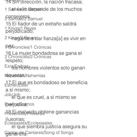
14 Sin dirección, la nación fracasa;
     el éxito depende de los muchos 
1 Samuel/1 Samuel
consejeros.
2 Samuel/2 Samuel
15 El fiador de un extraño saldrá 
1 Kings/1 Reyes
perjudicado;
2 Kings/2 Reyes
     negarse a dar fianza[
a
] es vivir en 
paz.
1 Chronicles/1 Crónicas
16 La mujer bondadosa se gana el 
2 Chronicles/2 Crónicas
respeto;
Ezra/Esdras
     los hombres violentos solo ganan 
riquezas.
Nehemiah/Nehemías
17 El que es bondadoso se beneficia 
Esther/Ester
a sí mismo;
Job/Job
     el que es cruel, a sí mismo se 
Psalms/Salmos
perjudica.
18 El malvado obtiene ganancias 
Proverbios/Proverbs
ilusorias;
Eclesiastés/Ecclesiastes
     el que siembra justicia asegura su 
Cantar de Cantares/Song of Songs
ganancia.