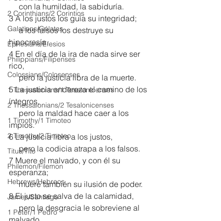
     con la humildad, la sabiduría.
2 Corinthians/2 Corintios
3 A los justos los guía su integridad;
Galatians/Gálatas
     a los falsos los destruye su 
hipocresía.
Ephesians/Efesios
4 En el día de la ira de nada sirve ser 
Philippians/Filipenses
rico,
Colossians/Colosenses
     pero la justicia libra de la muerte.
5 La justicia endereza el camino de los 
1 Thessalonians/1 Tesalonicenses
íntegros,
2 Thessalonians/2 Tesalonicenses
     pero la maldad hace caer a los 
1 Timothy/1 Timoteo
impíos.
2 Timothy/2 Timoteo
6 La justicia libra a los justos,
     pero la codicia atrapa a los falsos.
Titus/Tito
7 Muere el malvado, y con él su 
Philemon/Filemon
esperanza;
Hebrews/Hebreos
     muere también su ilusión de poder.
8 El justo se salva de la calamidad,
James/Santiago
     pero la desgracia le sobreviene al 
1 Peter/1 Pedro
malvado.