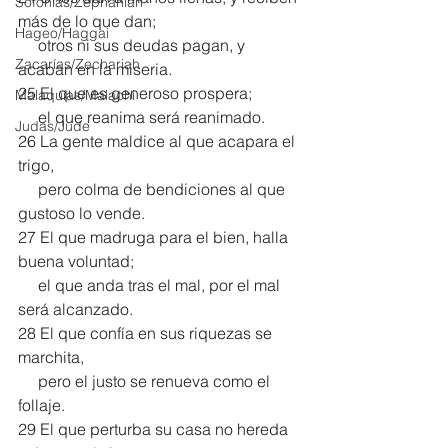
Sofonías/Zephaniah
más de lo que dan;
Hageo/Haggai
     otros ni sus deudas pagan, y 
Zacarías/Zechariah
acaban en la miseria.
25 El que es generoso prospera;
Malaquías/Malachi
     el que reanima será reanimado.
Judas/Jude
26 La gente maldice al que acapara el 
trigo,
     pero colma de bendiciones al que 
gustoso lo vende.
27 El que madruga para el bien, halla 
buena voluntad;
     el que anda tras el mal, por el mal 
será alcanzado.
28 El que confía en sus riquezas se 
marchita,
     pero el justo se renueva como el 
follaje.
29 El que perturba su casa no hereda 