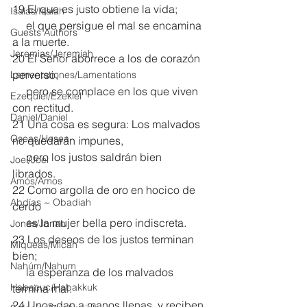
19 El que es justo obtiene la vida;
Isaías/Isaiah
     el que persigue el mal se encamina 
Guests Authors
a la muerte.
Jeremias/Jeremiah
20 El Señor aborrece a los de corazón 
perverso,
Lamentationes/Lamentations
     pero se complace en los que viven 
Ezequiel/Ezekiel
con rectitud.
Daniel/Daniel
21 Una cosa es segura: Los malvados 
Oseas/Hosea
no quedarán impunes,
     pero los justos saldrán bien 
Joel/Joel
librados.
Amós/Amos
22 Como argolla de oro en hocico de 
Abdías ~ Obadiah
cerdo
     es la mujer bella pero indiscreta.
Jonás/Jonah
23 Los deseos de los justos terminan 
Miqueas/Micah
bien;
Nahúm/Nahum
     la esperanza de los malvados 
Habacuc/Habakkuk
termina mal. 
24 Unos dan a manos llenas, y reciben 