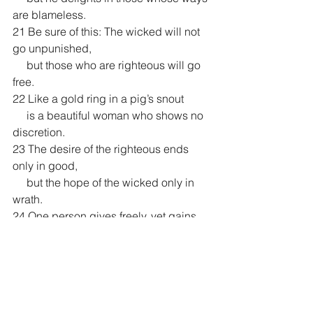
are blameless.
21 Be sure of this: The wicked will not 
go unpunished,
     but those who are righteous will go 
free.
22 Like a gold ring in a pig’s snout
     is a beautiful woman who shows no 
discretion.
23 The desire of the righteous ends 
only in good,
     but the hope of the wicked only in 
wrath.
24 One person gives freely, yet gains 
even more;
     another withholds unduly, but 
comes to poverty.
25 A generous person will prosper;
     whoever refreshes others will be 