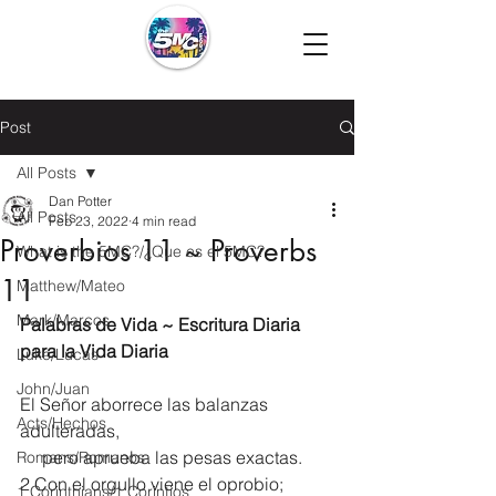
Post
All Posts
Dan Potter
All Posts
Feb 23, 2022
4 min read
Proverbios 11 ~ Proverbs
What is the 5MC?/¿Que es el 5MC?
11
Matthew/Mateo
Mark/Marcos
Palabras de Vida ~ Escritura Diaria 
para la Vida Diaria
Luke/Lucas
John/Juan
El Señor aborrece las balanzas 
Acts/Hechos
adulteradas,
     pero aprueba las pesas exactas.
Romans/Romanos
2 Con el orgullo viene el oprobio;
1 Corinthians/1 Corintios