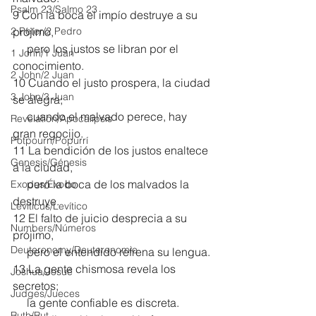
Psalm 23/Salmo 23
9 Con la boca el impío destruye a su 
2 Peter/2 Pedro
prójimo,
     pero los justos se libran por el 
1 John/1 Juan
conocimiento.
2 John/2 Juan
10 Cuando el justo prospera, la ciudad 
3 John/3 Juan
se alegra;
     cuando el malvado perece, hay 
Revelation/Apocalipsis
gran regocijo.
Potpourri/Popurrí
11 La bendición de los justos enaltece 
Genesis/Génesis
a la ciudad,
     pero la boca de los malvados la 
Exodus/Éxodo
destruye.
Leviticus/Levítico
12 El falto de juicio desprecia a su 
Numbers/Números
prójimo,
Deuteronomy/Deuteronomio
     pero el entendido refrena su lengua.
13 La gente chismosa revela los 
Joshua/Josué
secretos;
Judges/Jueces
     la gente confiable es discreta.
Ruth/Rut