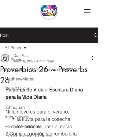
Post
All Posts
Dan Potter
All Posts
Mar 16, 2022
4 min read
Proverbios 26 ~ Proverbs
What is the 5MC?/¿Que es el 5MC?
26
Matthew/Mateo
Mark/Marcos
Palabras de Vida ~ Escritura Diaria 
para la Vida Diaria
Luke/Lucas
John/Juan
Ni la nieve es para el verano,
Acts/Hechos
     ni la lluvia para la cosecha,
     ni los honores para el necio.
Romans/Romanos
2 Como el gorrión sin rumbo o la 
1 Corinthians/1 Corintios