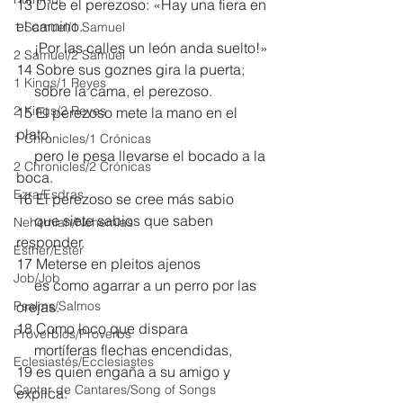
13 Dice el perezoso: «Hay una fiera en 
el camino.
1 Samuel/1 Samuel
     ¡Por las calles un león anda suelto!»
2 Samuel/2 Samuel
14 Sobre sus goznes gira la puerta;
1 Kings/1 Reyes
     sobre la cama, el perezoso.
2 Kings/2 Reyes
15 El perezoso mete la mano en el 
plato,
1 Chronicles/1 Crónicas
     pero le pesa llevarse el bocado a la 
2 Chronicles/2 Crónicas
boca.
Ezra/Esdras
16 El perezoso se cree más sabio
     que siete sabios que saben 
Nehemiah/Nehemías
responder.
Esther/Ester
17 Meterse en pleitos ajenos
Job/Job
     es como agarrar a un perro por las 
Psalms/Salmos
orejas.
18 Como loco que dispara
Proverbios/Proverbs
     mortíferas flechas encendidas,
Eclesiastés/Ecclesiastes
19 es quien engaña a su amigo y 
Cantar de Cantares/Song of Songs
explica: