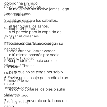
golondrina sin nido,
2 Corinthians/2 Corintios
     la maldición sin motivo jamás llega 
Galatians/Gálatas
a su destino.
3 El látigo es para los caballos,
Ephesians/Efesios
     el freno para los asnos,
Philippians/Filipenses
     y el garrote para la espalda del 
Colossians/Colosenses
necio.
4 No respondas al necio según su 
1 Thessalonians/1 Tesalonicenses
necedad,
2 Thessalonians/2 Tesalonicenses
     o tú mismo pasarás por necio.
1 Timothy/1 Timoteo
5 Respóndele al necio como se 
2 Timothy/2 Timoteo
merece,
     para que no se tenga por sabio.
Titus/Tito
6 Enviar un mensaje por medio de un 
Philemon/Filemon
necio
Hebrews/Hebreos
     es como cortarse los pies o sufrir 
violencia.
James/Santiago
7 Inútil es el proverbio en la boca del 
1 Peter/1 Pedro
necio