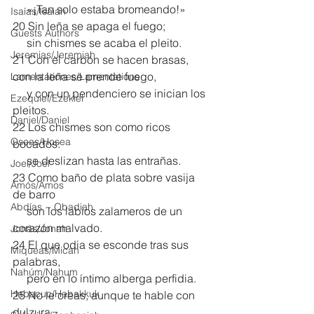
     «¡Tan solo estaba bromeando!»
Isaías/Isaiah
20 Sin leña se apaga el fuego;
Guests Authors
     sin chismes se acaba el pleito.
Jeremias/Jeremiah
21 Con el carbón se hacen brasas, 
con la leña se prende fuego,
Lamentationes/Lamentations
     y con un pendenciero se inician los 
Ezequiel/Ezekiel
pleitos.
Daniel/Daniel
22 Los chismes son como ricos 
Oseas/Hosea
bocados:
     se deslizan hasta las entrañas.
Joel/Joel
23 Como baño de plata sobre vasija 
Amós/Amos
de barro
Abdías ~ Obadiah
     son los labios zalameros de un 
corazón malvado.
Jonás/Jonah
24 El que odia se esconde tras sus 
Miqueas/Micah
palabras,
Nahúm/Nahum
     pero en lo íntimo alberga perfidia.
Habacuc/Habakkuk
25 No le creas, aunque te hable con 
dulzura,