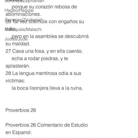
Sofonías/Zephaniah
     porque su corazón rebosa de 
Hageo/Haggai
abominaciones. 
Zacarías/Zechariah
26 Tal vez disimule con engaños su 
odio,
Malaquías/Malachi
     pero en la asamblea se descubrirá 
Judas/Jude
su maldad.
27 Cava una fosa, y en ella caerás;
     echa a rodar piedras, y te 
aplastarán.
28 La lengua mentirosa odia a sus 
víctimas;
     la boca lisonjera lleva a la ruina.
Proverbios 26
Proverbios 26 Comentario de Estudio 
en Espanol: