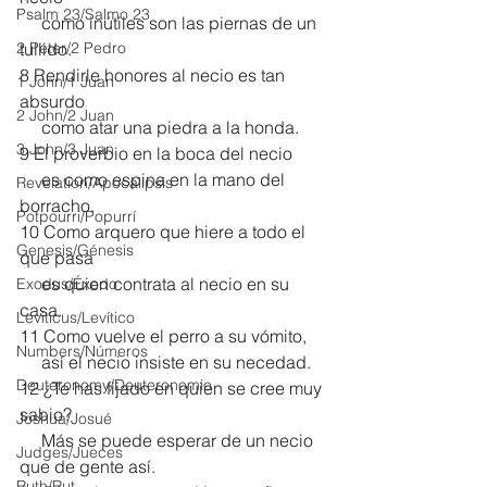
Psalm 23/Salmo 23
     como inútiles son las piernas de un 
2 Peter/2 Pedro
tullido.
8 Rendirle honores al necio es tan 
1 John/1 Juan
absurdo
2 John/2 Juan
     como atar una piedra a la honda.
3 John/3 Juan
9 El proverbio en la boca del necio
     es como espina en la mano del 
Revelation/Apocalipsis
borracho.
Potpourri/Popurrí
10 Como arquero que hiere a todo el 
Genesis/Génesis
que pasa
     es quien contrata al necio en su 
Exodus/Éxodo
casa. 
Leviticus/Levítico
11 Como vuelve el perro a su vómito,
Numbers/Números
     así el necio insiste en su necedad.
Deuteronomy/Deuteronomio
12 ¿Te has fijado en quien se cree muy 
sabio?
Joshua/Josué
     Más se puede esperar de un necio 
Judges/Jueces
que de gente así.
Ruth/Rut