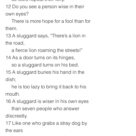
12 Do you see a person wise in their 
own eyes?
     There is more hope for a fool than for 
them.
13 A sluggard says, “There’s a lion in 
the road,
     a fierce lion roaming the streets!”
14 As a door turns on its hinges,
     so a sluggard turns on his bed.
15 A sluggard buries his hand in the 
dish;
     he is too lazy to bring it back to his 
mouth.
16 A sluggard is wiser in his own eyes
     than seven people who answer 
discreetly.
17 Like one who grabs a stray dog by 
the ears