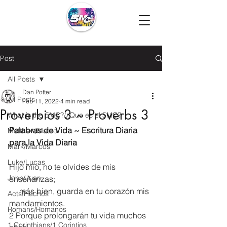
Post
All Posts
Dan Potter
All Posts
Feb 11, 2022
4 min read
Proverbios 3 ~ Proverbs 3
What is the 5MC?/¿Que es el 5MC?
Palabras de Vida ~ Escritura Diaria 
Matthew/Mateo
para la Vida Diaria
Mark/Marcos
Luke/Lucas
Hijo mío, no te olvides de mis 
John/Juan
enseñanzas;
     más bien, guarda en tu corazón mis 
Acts/Hechos
mandamientos.
Romans/Romanos
2 Porque prolongarán tu vida muchos 
1 Corinthians/1 Corintios