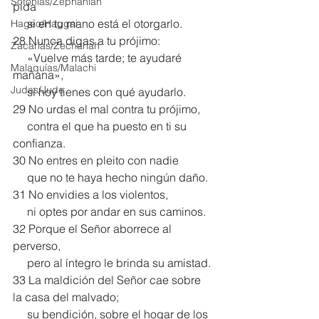
Sofonías/Zephaniah
pida
     si en tu mano está el otorgarlo.
Hageo/Haggai
28 Nunca digas a tu prójimo:
Zacarías/Zechariah
     «Vuelve más tarde; te ayudaré 
Malaquías/Malachi
mañana»,
Judas/Jude
     si hoy tienes con qué ayudarlo.
29 No urdas el mal contra tu prójimo,
     contra el que ha puesto en ti su 
confianza.
30 No entres en pleito con nadie
     que no te haya hecho ningún daño.
31 No envidies a los violentos,
     ni optes por andar en sus caminos.
32 Porque el Señor aborrece al 
perverso,
     pero al íntegro le brinda su amistad.
33 La maldición del Señor cae sobre 
la casa del malvado;
     su bendición, sobre el hogar de los 