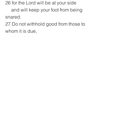
26 for the Lord will be at your side
     and will keep your foot from being 
snared.
27 Do not withhold good from those to 
whom it is due,
     when it is in your power to act.
28 Do not say to your neighbor,
     “Come back tomorrow and I’ll give it 
to you”—
     when you already have it with you.
29 Do not plot harm against your 
neighbor,
     who lives trustfully near you.
30 Do not accuse anyone for no reason
—
     when they have done you no harm.
31 Do not envy the violent
     or choose any of their ways.
32 For the Lord detests the perverse