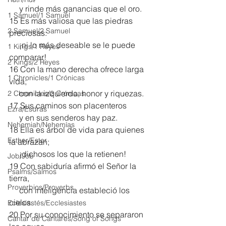
     y rinde más ganancias que el oro.
1 Samuel/1 Samuel
15 Es más valiosa que las piedras 
2 Samuel/2 Samuel
preciosas:
     ¡ni lo más deseable se le puede 
1 Kings/1 Reyes
comparar!
2 Kings/2 Reyes
16 Con la mano derecha ofrece larga 
1 Chronicles/1 Crónicas
vida;
     con la izquierda, honor y riquezas.
2 Chronicles/2 Crónicas
17 Sus caminos son placenteros
Ezra/Esdras
     y en sus senderos hay paz.
Nehemiah/Nehemías
18 Ella es árbol de vida para quienes 
Esther/Ester
la abrazan;
     ¡dichosos los que la retienen!
Job/Job
19 Con sabiduría afirmó el Señor la 
Psalms/Salmos
tierra,
Proverbios/Proverbs
     con inteligencia estableció los 
cielos.
Eclesiastés/Ecclesiastes
20 Por su conocimiento se separaron 
Cantar de Cantares/Song of Songs