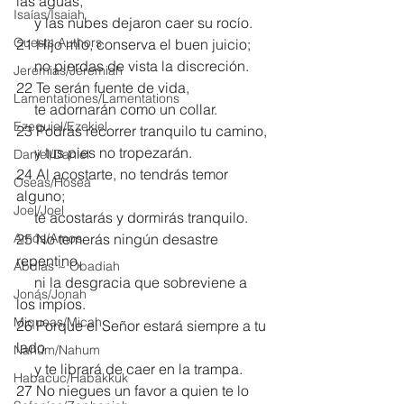
las aguas,
Isaías/Isaiah
     y las nubes dejaron caer su rocío.
Guests Authors
21 Hijo mío, conserva el buen juicio;
     no pierdas de vista la discreción.
Jeremias/Jeremiah
22 Te serán fuente de vida,
Lamentationes/Lamentations
     te adornarán como un collar.
Ezequiel/Ezekiel
23 Podrás recorrer tranquilo tu camino,
     y tus pies no tropezarán.
Daniel/Daniel
24 Al acostarte, no tendrás temor 
Oseas/Hosea
alguno;
Joel/Joel
     te acostarás y dormirás tranquilo.
Amós/Amos
25 No temerás ningún desastre 
repentino,
Abdías ~ Obadiah
     ni la desgracia que sobreviene a 
Jonás/Jonah
los impíos.
Miqueas/Micah
26 Porque el Señor estará siempre a tu 
lado
Nahúm/Nahum
     y te librará de caer en la trampa.
Habacuc/Habakkuk
27 No niegues un favor a quien te lo 