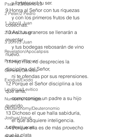
     y fortalecerá tu ser. 
Psalm 23/Salmo 23
9 Honra al Señor con tus riquezas
2 Peter/2 Pedro
     y con los primeros frutos de tus 
1 John/1 Juan
cosechas.
10 Así tus graneros se llenarán a 
2 John/2 Juan
reventar
3 John/3 Juan
     y tus bodegas rebosarán de vino 
Revelation/Apocalipsis
nuevo.
Potpourri/Popurrí
11 Hijo mío, no desprecies la 
disciplina del Señor,
Genesis/Génesis
     ni te ofendas por sus reprensiones.
Exodus/Éxodo
12 Porque el Señor disciplina a los 
Leviticus/Levítico
que ama,
     como corrige un padre a su hijo 
Numbers/Números
querido.
Deuteronomy/Deuteronomio
13 Dichoso el que halla sabiduría,
Joshua/Josué
     el que adquiere inteligencia.
Judges/Jueces
14 Porque ella es de más provecho 
que la plata
Ruth/Rut