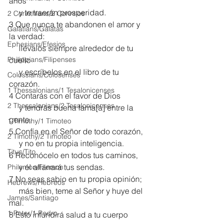
años
     y te traerán prosperidad.
2 Corinthians/2 Corintios
3 Que nunca te abandonen el amor y 
Galatians/Gálatas
la verdad:
Ephesians/Efesios
     llévalos siempre alrededor de tu 
Philippians/Filipenses
cuello
     y escríbelos en el libro de tu 
Colossians/Colosenses
corazón.
1 Thessalonians/1 Tesalonicenses
4 Contarás con el favor de Dios
2 Thessalonians/2 Tesalonicenses
     y tendrás buena fama[
a
] entre la 
gente.
1 Timothy/1 Timoteo
5 Confía en el Señor de todo corazón,
2 Timothy/2 Timoteo
     y no en tu propia inteligencia.
Titus/Tito
6 Reconócelo en todos tus caminos,
     y él allanará tus sendas.
Philemon/Filemon
7 No seas sabio en tu propia opinión;
Hebrews/Hebreos
     más bien, teme al Señor y huye del 
James/Santiago
mal.
1 Peter/1 Pedro
8 Esto infundirá salud a tu cuerpo