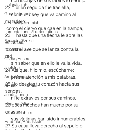
     con lisonjas de sus labios lo sedujo.
Isaías/Isaiah
22 Y él en seguida fue tras ella,
Guests Authors
     como el buey que va camino al 
matadero;
Jeremias/Jeremiah
 como el ciervo que cae en la trampa, 
Lamentationes/Lamentations
23     hasta que una flecha le abre las 
Ezequiel/Ezekiel
entrañas;
 como el ave que se lanza contra la 
Daniel/Daniel
red,
Oseas/Hosea
     sin saber que en ello le va la vida.
Joel/Joel
24 Así que, hijo mío, escúchame;
Amós/Amos
     presta atención a mis palabras.
25 No desvíes tu corazón hacia sus 
Abdías ~ Obadiah
sendas,
Jonás/Jonah
     ni te extravíes por sus caminos,
Miqueas/Micah
26 pues muchos han muerto por su 
causa;
Nahúm/Nahum
     sus víctimas han sido innumerables.
Habacuc/Habakkuk
27 Su casa lleva derecho al sepulcro;