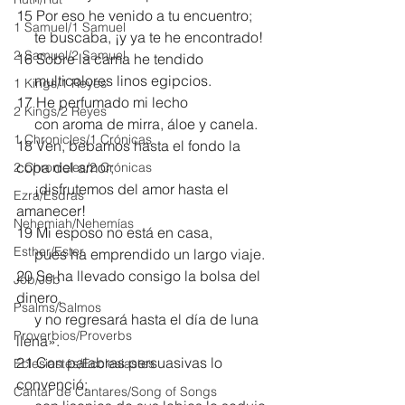
15 Por eso he venido a tu encuentro;
1 Samuel/1 Samuel
     te buscaba, ¡y ya te he encontrado!
2 Samuel/2 Samuel
16 Sobre la cama he tendido
     multicolores linos egipcios.
1 Kings/1 Reyes
17 He perfumado mi lecho
2 Kings/2 Reyes
     con aroma de mirra, áloe y canela.
1 Chronicles/1 Crónicas
18 Ven, bebamos hasta el fondo la 
copa del amor;
2 Chronicles/2 Crónicas
     ¡disfrutemos del amor hasta el 
Ezra/Esdras
amanecer!
Nehemiah/Nehemías
19 Mi esposo no está en casa,
Esther/Ester
     pues ha emprendido un largo viaje.
20 Se ha llevado consigo la bolsa del 
Job/Job
dinero,
Psalms/Salmos
     y no regresará hasta el día de luna 
Proverbios/Proverbs
llena».
21 Con palabras persuasivas lo 
Eclesiastés/Ecclesiastes
convenció;
Cantar de Cantares/Song of Songs