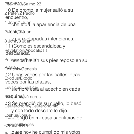
noche.
Psalm 23/Salmo 23
10 De pronto la mujer salió a su 
2 Peter/2 Pedro
encuentro,
1 John/1 Juan
     con toda la apariencia de una 
prostituta
2 John/2 Juan
     y con solapadas intenciones.
3 John/3 Juan
11 (Como es escandalosa y 
Revelation/Apocalipsis
descarada,
Potpourri/Popurrí
     nunca hallan sus pies reposo en su 
casa.
Genesis/Génesis
12 Unas veces por las calles, otras 
Exodus/Éxodo
veces por las plazas,
Leviticus/Levítico
     siempre está al acecho en cada 
esquina).
Numbers/Números
13 Se prendió de su cuello, lo besó,
Deuteronomy/Deuteronomio
     y con todo descaro le dijo:
Joshua/Josué
14 «Tengo en mi casa sacrificios de 
Judges/Jueces
comunión,
     pues hoy he cumplido mis votos.
Ruth/Rut