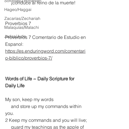
Sofonías/Zephaniah
     ¡conduce al reino de la muerte!
Hageo/Haggai
Zacarías/Zechariah
Proverbios 7
Malaquías/Malachi
Judas/Jude
Proverbios 7 Comentario de Estudio en 
Espanol:
https://es.enduringword.com/comentari
o-biblico/proverbios-7/
Words of Life ~ Daily Scripture for 
Daily Life
My son, keep my words
     and store up my commands within 
you.
2 Keep my commands and you will live;
     guard my teachings as the apple of 