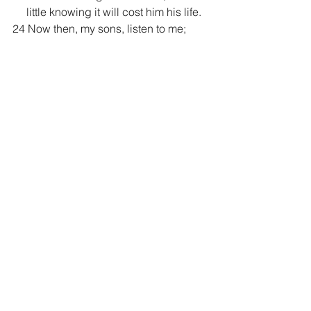
     little knowing it will cost him his life.
24 Now then, my sons, listen to me;
     pay attention to what I say.
25 Do not let your heart turn to her ways
     or stray into her paths.
26 Many are the victims she has 
brought down;
     her slain are a mighty throng.
27 Her house is a highway to the grave,
     leading down to the chambers of 
death.
Proverbs 7
Proverbs 7 Study Commentary in 
English:
https://enduringword.com/bible-