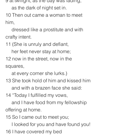
9 at twilight, as the day was fading,
     as the dark of night set in.
10 Then out came a woman to meet 
him,
     dressed like a prostitute and with 
crafty intent.
11 (She is unruly and defiant,
     her feet never stay at home;
12 now in the street, now in the 
squares,
     at every corner she lurks.)
13 She took hold of him and kissed him
     and with a brazen face she said:
14 “Today I fulfilled my vows,
     and I have food from my fellowship 
offering at home.
15 So I came out to meet you;
     I looked for you and have found you!
16 I have covered my bed