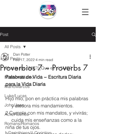
Post
All Posts
Dan Potter
All Posts
Feb 17, 2022
4 min read
Proverbios 7 ~ Proverbs 7
What is the 5MC?/¿Que es el 5MC?
Palabras de Vida ~ Escritura Diaria 
Matthew/Mateo
para la Vida Diaria
Mark/Marcos
Luke/Lucas
Hijo mío, pon en práctica mis palabras
John/Juan
     y atesora mis mandamientos.
2 Cumple con mis mandatos, y vivirás;
Acts/Hechos
     cuida mis enseñanzas como a la 
Romans/Romanos
niña de tus ojos.
1 Corinthians/1 Corintios