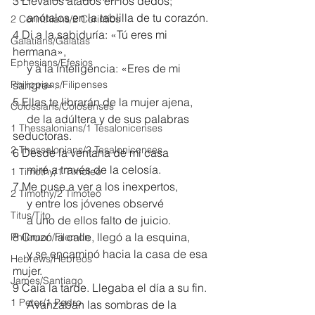
3 Llévalos atados en los dedos;
     anótalos en la tablilla de tu corazón.
2 Corinthians/2 Corintios
4 Di a la sabiduría: «Tú eres mi 
Galatians/Gálatas
hermana»,
Ephesians/Efesios
     y a la inteligencia: «Eres de mi 
Philippians/Filipenses
sangre».
5 Ellas te librarán de la mujer ajena,
Colossians/Colosenses
     de la adúltera y de sus palabras 
1 Thessalonians/1 Tesalonicenses
seductoras.
2 Thessalonians/2 Tesalonicenses
6 Desde la ventana de mi casa
     miré a través de la celosía.
1 Timothy/1 Timoteo
7 Me puse a ver a los inexpertos,
2 Timothy/2 Timoteo
     y entre los jóvenes observé
Titus/Tito
     a uno de ellos falto de juicio. 
8 Cruzó la calle, llegó a la esquina,
Philemon/Filemon
     y se encaminó hacia la casa de esa 
Hebrews/Hebreos
mujer.
James/Santiago
9 Caía la tarde. Llegaba el día a su fin.
1 Peter/1 Pedro
     Avanzaban las sombras de la 