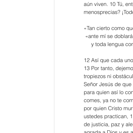
aún viven. 10 Tú, en
menosprecias? ¡Todo
«Tan cierto como que
 «ante mí se doblará
     y toda lengua 
12 Así que cada uno
13 Por tanto, dejem
tropiezos ni obstácu
Señor Jesús de que 
para quien así lo co
comes, ya no te com
por quien Cristo mur
ustedes practican, 1
de justicia, paz y al
agrada a Dios y es 