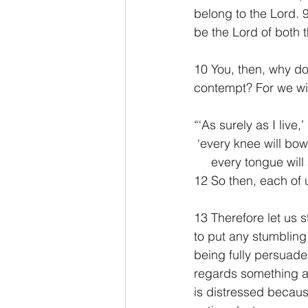
belong to the Lord. 9
be the Lord of both 
10 You, then, why do
contempt? For we will
“‘As surely as I live,
 ‘every knee will bo
     every tongue w
12 So then, each of 
13 Therefore let us 
to put any stumbling 
being fully persuaded
regards something as 
is distressed becaus