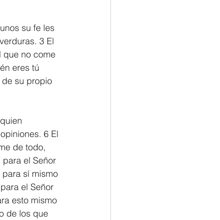
Philemon/Filemon
unos su fe les 
verduras. 3 El 
l que no come 
Pedro
1 John/1 Juan
én eres tú 
 de su propio 
esis
 quien 
opiniones. 6 El 
ome de todo, 
 para el Señor 
 para sí mismo 
 para el Señor 
ra esto mismo 
o de los que 