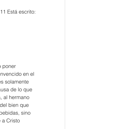
 
1 Está escrito:
o poner 
onvencido en el 
es solamente 
ausa de lo que 
, al hermano 
del bien que 
bebidas, sino 
 a Cristo 