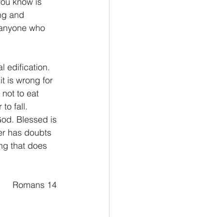
you know is 
ng and 
e anyone who 
 edification. 
t is wrong for 
not to eat 
to fall.
od. Blessed is 
r has doubts 
ng that does 
																Romans 14