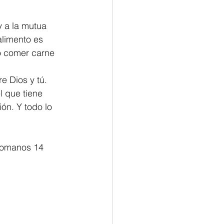
 a la mutua 
alimento es 
o comer carne 
e Dios y tú. 
 que tiene 
n. Y todo lo 
												Romanos 14