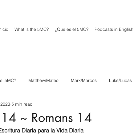
icio
What is the 5MC?
¿Que es el 5MC?
Podcasts in English
 el 5MC?
Matthew/Mateo
Mark/Marcos
Luke/Lucas
 2023
5 min read
os
1 Corinthians/1 Corintios
2 Corinthians/2 Corintios
 14 ~ Romans 14
/Filipenses
Colossians/Colosenses
1 Thessalonians/1 Tesa
scritura Diaria para la Vida Diaria