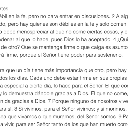
rtes
1 Timothy/1 Timoteo
2 Timothy/2 Timoteo
Titus/Tito
bil en la fe, pero no para entrar en discusiones. 2 A alg
o, pero hay quienes son débiles en la fe y solo comen 
 debe menospreciar al que no come ciertas cosas, y e
tiago
1 Peter/1 Pedro
Psalm 23/Salmo 23
2 Peter/2 
denar al que lo hace, pues Dios lo ha aceptado. 4 ¿Qui
o de otro? Que se mantenga firme o que caiga es asunto
á firme, porque el Señor tiene poder para sostenerlo.
Revelation/Apocalipsis
Potpourri/Popurrí
Genesis/Gén
a que un día tiene más importancia que otro, pero hay
dos los días. Cada uno debe estar firme en sus propias 
a especial a cierto día, lo hace para el Señor. El que c
y lo demuestra dándole gracias a Dios. El que no come,
n da gracias a Dios. 7 Porque ninguno de nosotros vive
a sí. 8 Si vivimos, para el Señor vivimos; y si morimos,
sea que vivamos o que muramos, del Señor somos. 9 Pa
ó a vivir, para ser Señor tanto de los que han muerto com