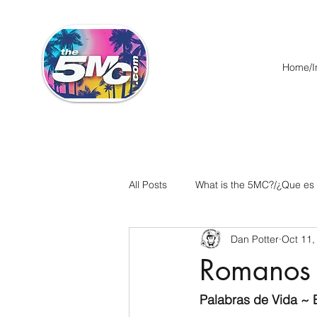
Home/In
All Posts
What is the 5MC?/¿Que es
Dan Potter
Oct 11,
Acts/Hechos
Romans/Roman
Romanos
Ephesians/Efesios
Philippians
Palabras de Vida ~ E