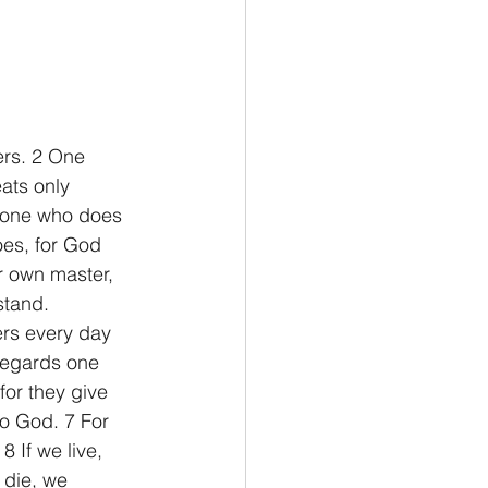
ers. 2 One 
ats only 
e one who does 
es, for God 
r own master, 
stand.
rs every day 
regards one 
or they give 
o God. 7 For 
 If we live, 
 die, we 