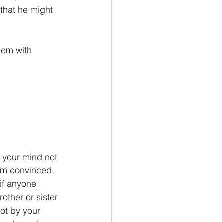
 that he might 
hem with 
 your mind not 
 am convinced, 
 if anyone 
other or sister 
ot by your 