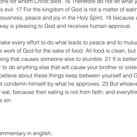
ne for whom Christ died. 16 Therefore do not let what 
 evil. 17 For the kingdom of God is not a matter of eati
hteousness, peace and joy in the Holy Spirit, 18 becaus
s way is pleasing to God and receives human approval.
make every effort to do what leads to peace and to mutual
 work of God for the sake of food. All food is clean, but i
ing that causes someone else to stumble. 21 It is better 
to do anything else that will cause your brother or sister 
believe about these things keep between yourself and G
t condemn himself by what he approves. 23 But whoeve
eat, because their eating is not from faith; and everythi
 sin. 
mmentary in english: