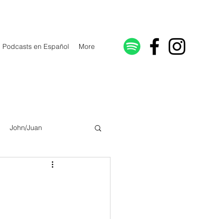
Podcasts en Español
More
John/Juan
Galatians/Gálatas
lonicenses