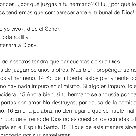
tonces, ¿por qué juzgas a tu hermano? O tú, ¿por qué lo
s tendremos que comparecer ante el tribunal de Dios! 1
 yo vivo», dice el Señor,
 toda rodilla
confesará a Dios». 
 de nosotros tendrá que dar cuentas de sí a Dios.
os de juzgarnos unos a otros. Más bien, propónganse n
los al hermano. 14 Yo, de mi parte, estoy plenamente c
no hay nada impuro en sí mismo. Si algo es impuro, lo 
nsidera. 15 Ahora bien, si tu hermano se angustia por c
portas con amor. No destruyas, por causa de la comida
ió. 16 En una palabra, no den lugar a que se hable mal 
7 porque el reino de Dios no es cuestión de comidas o 
egría en el Espíritu Santo. 18 El que de esta manera sirve
aprobado por sus semejantes.