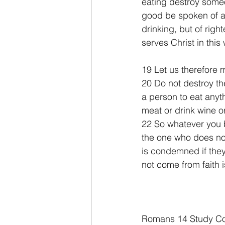
eating destroy someo
good be spoken of as
drinking, but of rig
serves Christ in thi
19 Let us therefore 
20 Do not destroy the
a person to eat anyth
meat or drink wine or 
22 So whatever you 
the one who does no
is condemned if they 
not come from faith is
Romans 14 Study Co