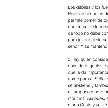
Los débiles y los fue
2 Thessalonians/2 Tesalonicenses
Reciban al que es dé
permite comer de tod
que come de todo no
Hebrews/Hebreos
James/San
de todo no debe con
para juzgar al sierv
señor. Y se mantendr
2 John/2 Juan
3 John/3 Juan
5 Hay quien consider
considera iguales to
que le da importanci
come para el Señor 
se abstiene y tambié
ni tampoco muere par
morimos. Así pues, 
murió Cristo y volvi