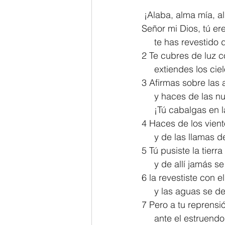
 ¡Alaba, alma mía, a
2 Thessalonians/2 Tesalonicenses
Señor mi Dios, tú er
     te has revestid
2 Te cubres de luz 
Hebrews/Hebreos
James/San
     extiendes los 
3 Afirmas sobre las 
     y haces de las
2 John/2 Juan
3 John/3 Juan
     ¡Tú cabalgas en
4 Haces de los vient
     y de las llama
5 Tú pusiste la tierr
     y de allí jamás
6 la revestiste con e
     y las aguas se
7 Pero a tu reprensi
     ante el estrue