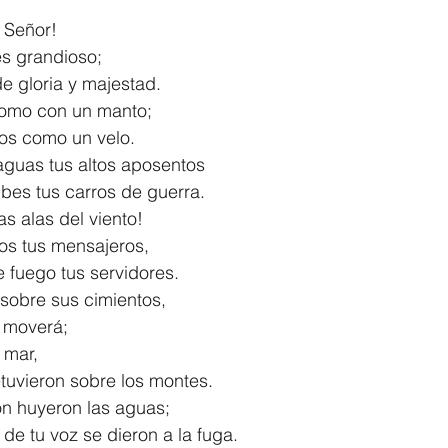
l Señor!
1 Timothy/1 Timoteo
2 Timothy/2 Timoteo
Titus/Tito
es grandioso;
o de gloria y majestad.
como con un manto;
tiago
1 Peter/1 Pedro
Psalm 23/Salmo 23
2 Peter/2 
cielos como un velo.
aguas tus altos aposentos
 nubes tus carros de guerra.
Revelation/Apocalipsis
Potpourri/Popurrí
Genesis/Gén
 las alas del viento!
os tus mensajeros, 
s de fuego tus servidores.
a sobre sus cimientos,
 se moverá;
l mar,
 detuvieron sobre los montes.
ón huyeron las aguas;
ndo de tu voz se dieron a la fuga.