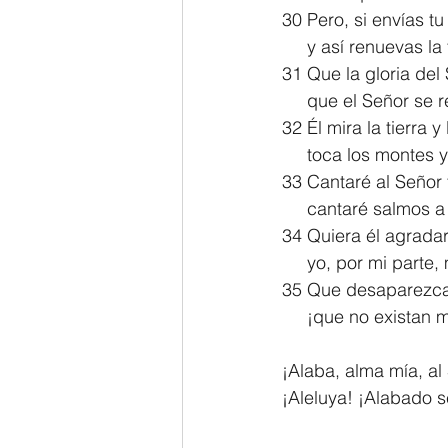
30 Pero, si envías tu
     y así renuevas l
31 Que la gloria del
     que el Señor s
32 Él mira la tierra y
     toca los mont
33 Cantaré al Señor 
     cantaré salmos
34 Quiera él agrada
     yo, por mi part
35 Que desaparezcan
     ¡que no exista
¡Alaba, alma mía, al
¡Aleluya! ¡Alabado s