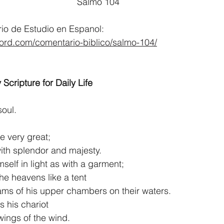
								Salmo 104
o de Estudio en Espanol:
word.com/comentario-biblico/salmo-104/
 Scripture for Daily Life
soul.
e very great;
d with splendor and majesty.
self in light as with a garment;
t the heavens like a tent
eams of his upper chambers on their waters.
s his chariot
e wings of the wind.