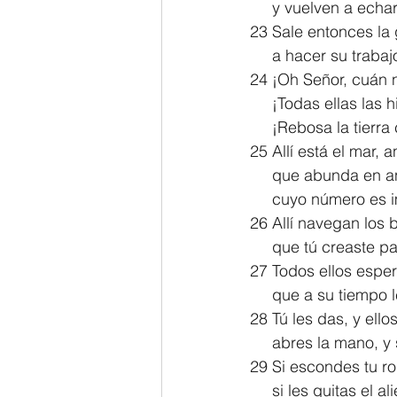
     y vuelven a ec
23 Sale entonces la 
     a hacer su tra
24 ¡Oh Señor, cuán 
     ¡Todas ellas la
     ¡Rebosa la tier
25 Allí está el mar, a
     que abunda e
     cuyo número e
26 Allí navegan los 
     que tú creaste 
27 Todos ellos esper
     que a su tiemp
28 Tú les das, y ello
     abres la mano
29 Si escondes tu ros
     si les quitas e