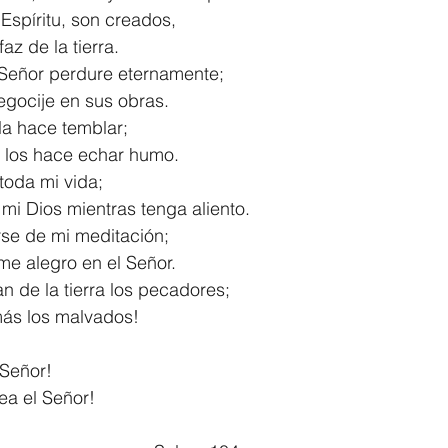
 Espíritu, son creados,
a faz de la tierra.
 Señor perdure eternamente;
e regocije en sus obras.
 la hace temblar;
es y los hace echar humo.
toda mi vida;
 a mi Dios mientras tenga aliento.
rse de mi meditación;
e, me alegro en el Señor.
 de la tierra los pecadores;
n más los malvados!
 Señor!
ea el Señor! 