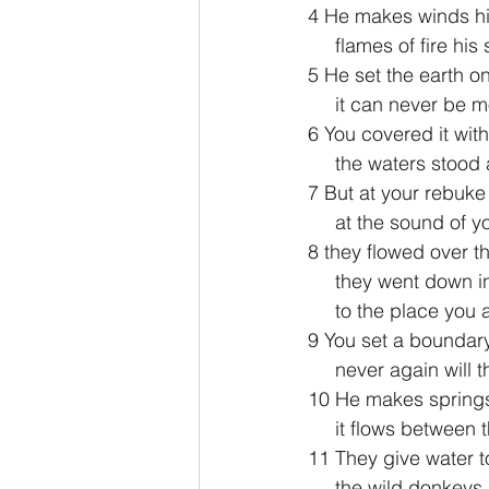
4 He makes winds h
     flames of fire hi
5 He set the earth on
     it can never be
6 You covered it wit
     the waters sto
7 But at your rebuke 
     at the sound of
8 they flowed over t
     they went down 
     to the place y
9 You set a boundary
     never again wil
10 He makes springs 
     it flows betwee
11 They give water to
     the wild donkey