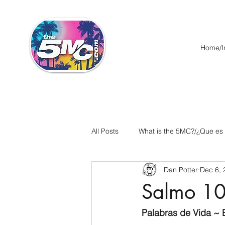
Home/In
All Posts
What is the 5MC?/¿Que es
Dan Potter
Dec 6, 
Acts/Hechos
Romans/Roman
Salmo 10
Ephesians/Efesios
Philippians
Palabras de Vida ~ E