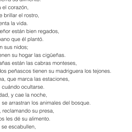
a el corazón,
ce brillar el rostro,
stenta la vida.
Señor están bien regados,
Líbano que él plantó.
en sus nidos;
s tienen su hogar las cigüeñas.
tañas están las cabras monteses,
rpados peñascos tienen su madriguera los tejones.
una, que marca las estaciones,
sabe cuándo ocultarse.
idad, y cae la noche,
ras se arrastran los animales del bosque.
, reclamando su presa,
Dios les dé su alimento.
ol se escabullen,