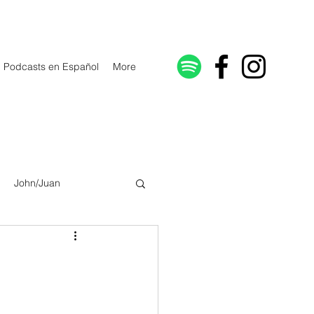
Podcasts en Español
More
John/Juan
Galatians/Gálatas
lonicenses