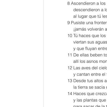
8 Ascendieron a los
     descendieron a 
     al lugar que tú 
9 Pusiste una fronte
     ¡jamás volverán 
10 Tú haces que los
     viertan sus ag
     y que fluyan e
11 De ellas beben t
     allí los asnos
12 Las aves del ciel
     y cantan entre el
13 Desde tus altos 
     la tierra se sac
14 Haces que crezca
     y las plantas q
     para sacar de l