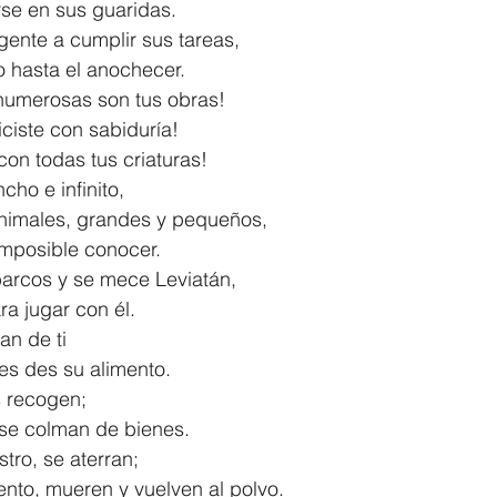
harse en sus guaridas.
gente a cumplir sus tareas,
bajo hasta el anochecer.
numerosas son tus obras!
s hiciste con sabiduría!
ra con todas tus criaturas!
ncho e infinito, 
n animales, grandes y pequeños,
s imposible conocer.
barcos y se mece Leviatán,
para jugar con él.
an de ti
o les des su alimento.
s recogen;
, y se colman de bienes.
tro, se aterran;
l aliento, mueren y vuelven al polvo.