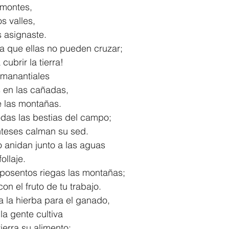
 montes,
los valles,
les asignaste.
ra que ellas no pueden cruzar;
a cubrir la tierra!
 manantiales
uas en las cañadas,
ntre las montañas.
odas las bestias del campo;
 monteses calman su sed.
o anidan junto a las aguas
 follaje.
aposentos riegas las montañas;
ia con el fruto de tu trabajo.
 la hierba para el ganado,
ue la gente cultiva
a tierra su alimento: