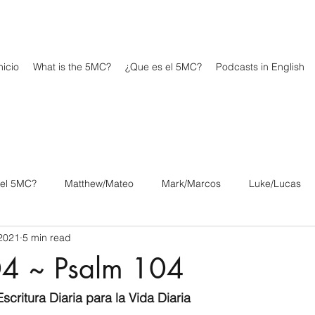
icio
What is the 5MC?
¿Que es el 5MC?
Podcasts in English
 el 5MC?
Matthew/Mateo
Mark/Marcos
Luke/Lucas
2021
5 min read
os
1 Corinthians/1 Corintios
2 Corinthians/2 Corintios
4 ~ Psalm 104
/Filipenses
Colossians/Colosenses
1 Thessalonians/1 Tesa
scritura Diaria para la Vida Diaria