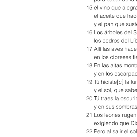
15 el vino que alegr
     el aceite que ha
     y el pan que su
16 Los árboles del 
     los cedros del 
17 Allí las aves hac
     en los ciprese
18 En las altas mon
     y en los esca
19 Tú hiciste[
c
] la l
     y el sol, que 
20 Tú traes la oscur
     y en sus somb
21 Los leones rugen
     exigiendo que 
22 Pero al salir el s