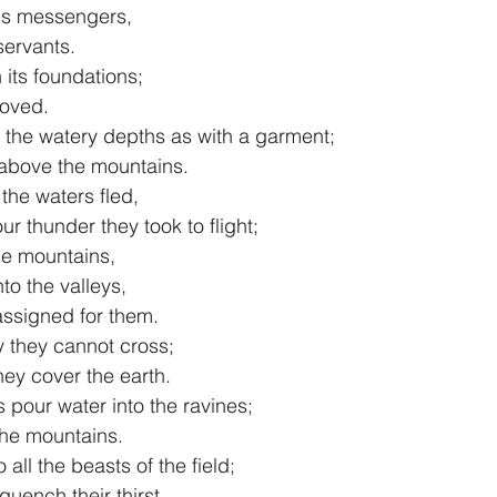
is messengers, 
s servants.
 its foundations;
 moved.
h the watery depths as with a garment;
od above the mountains.
the waters fled,
 your thunder they took to flight;
he mountains,
into the valleys,
ou assigned for them.
 they cannot cross;
l they cover the earth.
pour water into the ravines;
n the mountains.
 all the beasts of the field;
s quench their thirst.