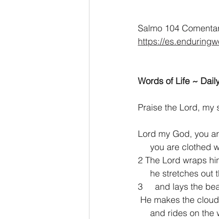
Salmo 104 Comentari
https://es.enduring
Words of Life ~ Daily
Praise the Lord, my 
Lord my God, you ar
     you are clothe
2 The Lord wraps him
     he stretches ou
3     and lays the b
 He makes the cloud
     and rides on th