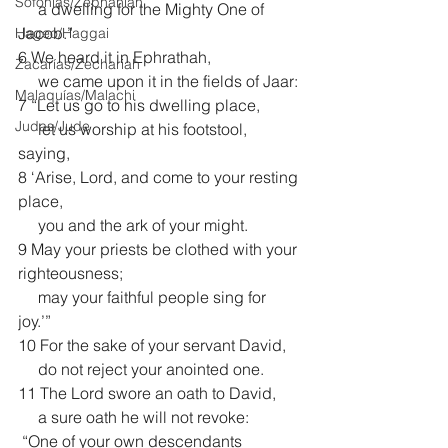
Sofonías/Zephaniah
     a dwelling for the Mighty One of 
Jacob.”
Hageo/Haggai
6 We heard it in Ephrathah,
Zacarías/Zechariah
     we came upon it in the fields of Jaar: 
Malaquías/Malachi
7 “Let us go to his dwelling place,
Judas/Jude
     let us worship at his footstool, 
saying,
8 ‘Arise, Lord, and come to your resting 
place,
     you and the ark of your might.
9 May your priests be clothed with your 
righteousness;
     may your faithful people sing for 
joy.’”
10 For the sake of your servant David,
     do not reject your anointed one.
11 The Lord swore an oath to David,
     a sure oath he will not revoke:
 “One of your own descendants