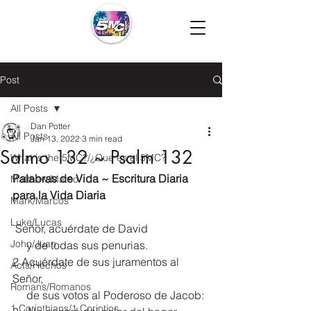
Post
All Posts
Dan Potter
All Posts
Jan 13, 2022
3 min read
Salmo 132 ~ Psalm 132
What is the 5MC?/¿Que es el 5MC?
Palabras de Vida ~ Escritura Diaria 
Matthew/Mateo
para la Vida Diaria
Mark/Marcos
Luke/Lucas
 Señor, acuérdate de David
John/Juan
     y de todas sus penurias.
2 Acuérdate de sus juramentos al 
Acts/Hechos
Señor,
Romans/Romanos
     de sus votos al Poderoso de Jacob:
1 Corinthians/1 Corintios