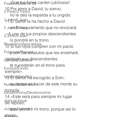
     ¡Que tus fieles canten jubilosos!
Psalm 23/Salmo 23
10 Por amor a David, tu siervo,
2 Peter/2 Pedro
     no le des la espalda a tu ungido.
1 John/1 Juan
11 El Señor le ha hecho a David
     un firme juramento que no revocará:
2 John/2 Juan
 «A uno de tus propios descendientes
3 John/3 Juan
     lo pondré en tu trono.
Revelation/Apocalipsis
12 Si tus hijos cumplen con mi pacto
Potpourri/Popurrí
     y con los estatutos que les enseñaré,
 también sus descendientes
Genesis/Génesis
     te sucederán en el trono para 
Exodus/Éxodo
siempre».
Leviticus/Levítico
13 El Señor ha escogido a Sión;
     su deseo es hacer de este monte su 
Numbers/Números
morada:
Deuteronomy/Deuteronomio
14 «Este será para siempre mi lugar 
Joshua/Josué
de reposo;
Judges/Jueces
     aquí pondré mi trono, porque así lo 
deseo.
Ruth/Rut