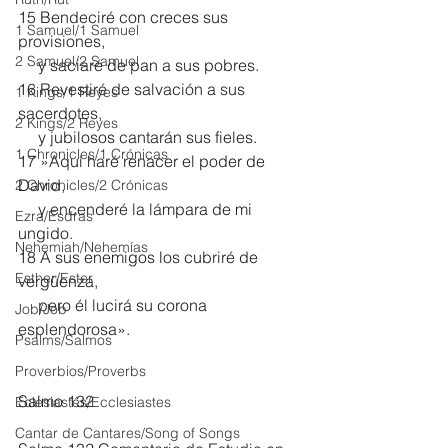
15 Bendeciré con creces sus 
1 Samuel/1 Samuel
provisiones,
2 Samuel/2 Samuel
     y saciaré de pan a sus pobres.
16 Revestiré de salvación a sus 
1 Kings/1 Reyes
sacerdotes,
2 Kings/2 Reyes
     y jubilosos cantarán sus fieles.
1 Chronicles/1 Crónicas
17 »Aquí haré renacer el poder de 
David,
2 Chronicles/2 Crónicas
     y encenderé la lámpara de mi 
Ezra/Esdras
ungido.
Nehemiah/Nehemías
18 A sus enemigos los cubriré de 
Esther/Ester
vergüenza,
     pero él lucirá su corona 
Job/Job
esplendorosa».
Psalms/Salmos
Proverbios/Proverbs
Salmo 132
Eclesiastés/Ecclesiastes
Cantar de Cantares/Song of Songs