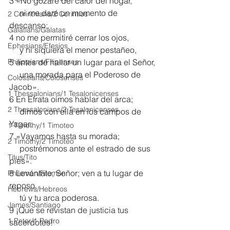
3 «No gozaré del calor del hogar,
     ni me daré un momento de 
2 Corinthians/2 Corintios
descanso; 
Galatians/Gálatas
4 no me permitiré cerrar los ojos,
Ephesians/Efesios
     y ni siquiera el menor pestañeo,
Philippians/Filipenses
5 antes de hallar un lugar para el Señor,
     una morada para el Poderoso de 
Colossians/Colosenses
Jacob».
1 Thessalonians/1 Tesalonicenses
6 En Efrata oímos hablar del arca; 
2 Thessalonians/2 Tesalonicenses
     dimos con ella en los campos de 
Yagar: 
1 Timothy/1 Timoteo
7 «Vayamos hasta su morada;
2 Timothy/2 Timoteo
     postrémonos ante el estrado de sus 
Titus/Tito
pies».
8 Levántate, Señor; ven a tu lugar de 
Philemon/Filemon
reposo,
Hebrews/Hebreos
     tú y tu arca poderosa.
James/Santiago
9 ¡Que se revistan de justicia tus 
1 Peter/1 Pedro
sacerdotes!