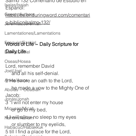
Salmo 132 Comentario de Estudio en 
Isaías/Isaiah
Espanol:
Guests Authors
https://es.enduringword.com/comentari
o-biblico/salmo-132/
Jeremias/Jeremiah
Lamentationes/Lamentations
Ezequiel/Ezekiel
Words of Life ~ Daily Scripture for 
Daily Life
Daniel/Daniel
Oseas/Hosea
Lord, remember David
Joel/Joel
     and all his self-denial.
Amós/Amos
2 He swore an oath to the Lord,
     he made a vow to the Mighty One of 
Abdías ~ Obadiah
Jacob:
Jonás/Jonah
3 “I will not enter my house
Miqueas/Micah
     or go to my bed,
4 I will allow no sleep to my eyes
Nahúm/Nahum
     or slumber to my eyelids,
Habacuc/Habakkuk
5 till I find a place for the Lord,