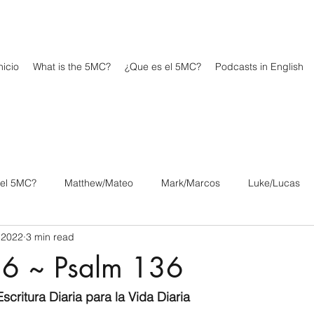
icio
What is the 5MC?
¿Que es el 5MC?
Podcasts in English
 el 5MC?
Matthew/Mateo
Mark/Marcos
Luke/Lucas
 2022
3 min read
os
1 Corinthians/1 Corintios
2 Corinthians/2 Corintios
6 ~ Psalm 136
/Filipenses
Colossians/Colosenses
1 Thessalonians/1 Tesa
scritura Diaria para la Vida Diaria