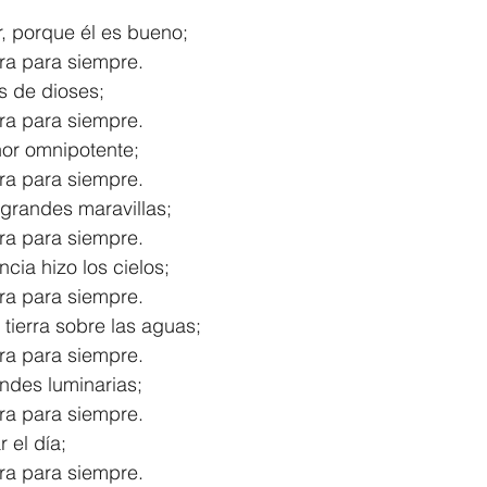
, porque él es bueno;
1 Timothy/1 Timoteo
2 Timothy/2 Timoteo
Titus/Tito
ra para siempre.
s de dioses;
ra para siempre.
tiago
1 Peter/1 Pedro
Psalm 23/Salmo 23
2 Peter/2 
ñor omnipotente;
ra para siempre.
 grandes maravillas;
Revelation/Apocalipsis
Potpourri/Popurrí
Genesis/Gén
ra para siempre.
ncia hizo los cielos;
ra para siempre.
 tierra sobre las aguas;
ra para siempre.
andes luminarias;
ra para siempre.
r el día;
ra para siempre.