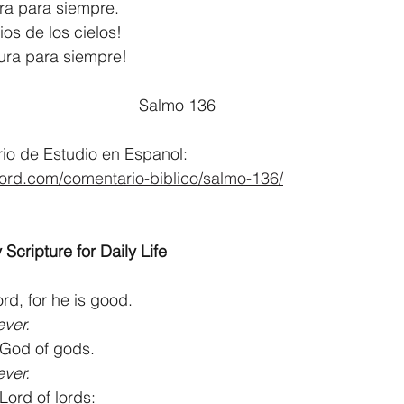
ra para siempre.
ios de los cielos!
ura para siempre!
								Salmo 136
o de Estudio en Espanol:
word.com/comentario-biblico/salmo-136/
 Scripture for Daily Life
rd, for he is good.
ever.
 God of gods.
ever.
Lord of lords: