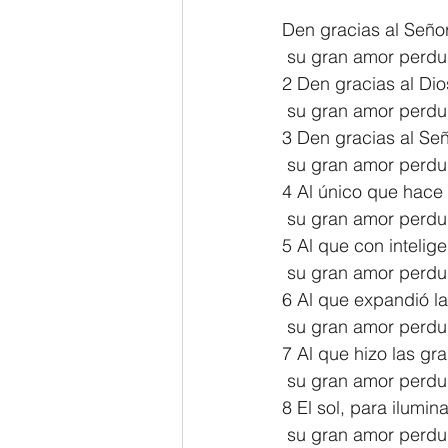
Den gracias al Señor
2 Thessalonians/2 Tesalonicenses
 su gran amor perdu
2 Den gracias al Dio
 su gran amor perdu
Hebrews/Hebreos
James/San
3 Den gracias al Se
 su gran amor perdu
4 Al único que hace
2 John/2 Juan
3 John/3 Juan
 su gran amor perdu
5 Al que con intelige
 su gran amor perdu
6 Al que expandió la
 su gran amor perdu
7 Al que hizo las gr
 su gran amor perdu
8 El sol, para ilumina
 su gran amor perdu