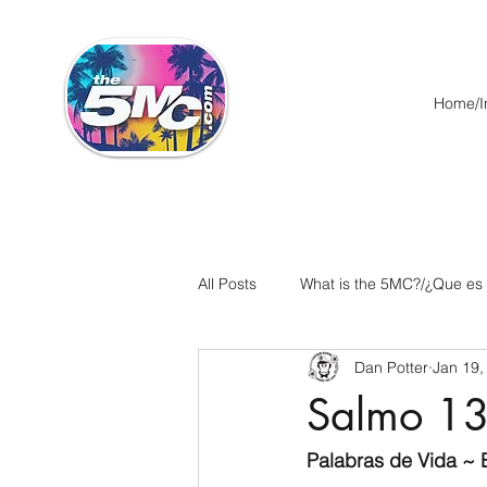
Home/In
All Posts
What is the 5MC?/¿Que es
Dan Potter
Jan 19,
Acts/Hechos
Romans/Roman
Salmo 13
Ephesians/Efesios
Philippians
Palabras de Vida ~ E