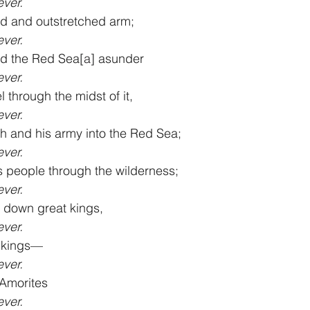
ever.
nd and outstretched arm;
ever.
ed the Red Sea[
a
] asunder
ever.
 through the midst of it,
ever.
h and his army into the Red Sea;
ever.
s people through the wilderness;
ever.
 down great kings,
ever.
y kings—
ever.
 Amorites
ever.