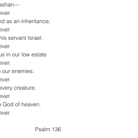
Bashan—
ever.
nd as an inheritance,
ever.
his servant Israel.
ever.
 in our low estate
ever.
m our enemies.
ever.
every creature.
ever.
he God of heaven.
ever.
							Psalm 136