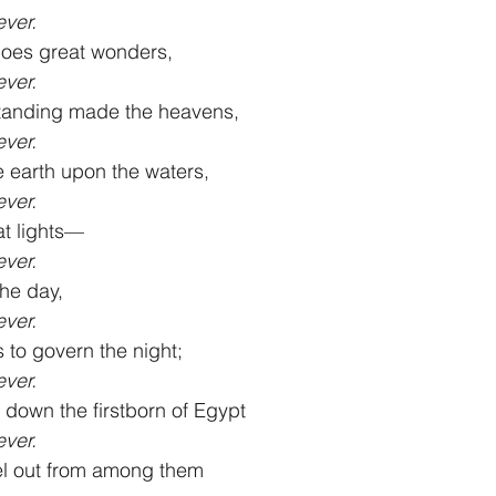
ever.
does great wonders,
ever.
tanding made the heavens,
ever.
 earth upon the waters,
ever.
t lights—
ever.
the day,
ever.
 to govern the night;
ever.
 down the firstborn of Egypt
ever.
el out from among them