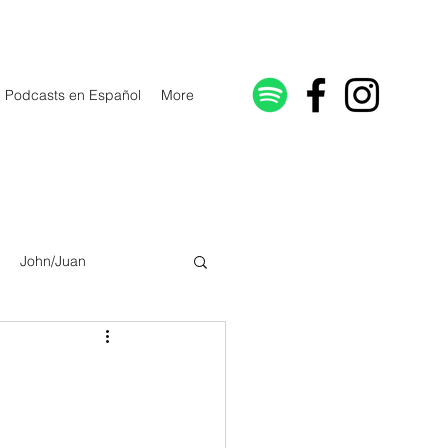
Podcasts en Español
More
John/Juan
Galatians/Gálatas
lonicenses