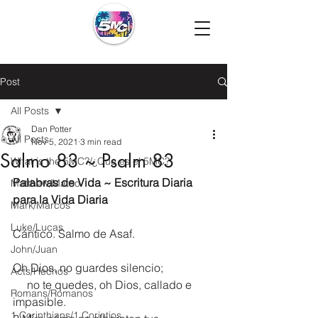
Post
All Posts
Dan Potter
All Posts
Nov 5, 2021
3 min read
Salmo 83 ~ Psalm 83
What is the 5MC?/¿Que es el 5MC?
Palabras de Vida ~ Escritura Diaria 
Matthew/Mateo
para la Vida Diaria
Mark/Marcos
Luke/Lucas
Cántico. Salmo de Asaf.
John/Juan
Oh Dios, no guardes silencio;
Acts/Hechos
     no te quedes, oh Dios, callado e 
Romans/Romanos
impasible.
1 Corinthians/1 Corintios