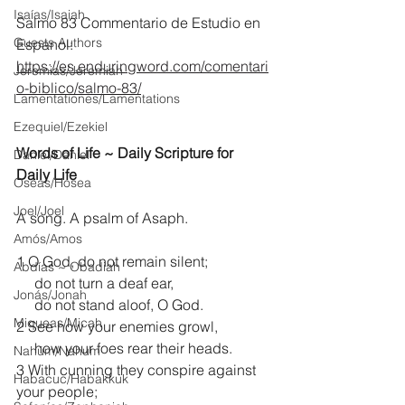
Isaías/Isaiah
Salmo 83 Commentario de Estudio en 
Guests Authors
Espanol:
https://es.enduringword.com/comentari
Jeremias/Jeremiah
o-biblico/salmo-83/
Lamentationes/Lamentations
Ezequiel/Ezekiel
Words of Life ~ Daily Scripture for 
Daniel/Daniel
Daily Life
Oseas/Hosea
Joel/Joel
A song. A psalm of Asaph.
Amós/Amos
1 O God, do not remain silent;
Abdías ~ Obadiah
     do not turn a deaf ear,
Jonás/Jonah
     do not stand aloof, O God.
Miqueas/Micah
2 See how your enemies growl,
     how your foes rear their heads.
Nahúm/Nahum
3 With cunning they conspire against 
Habacuc/Habakkuk
your people;