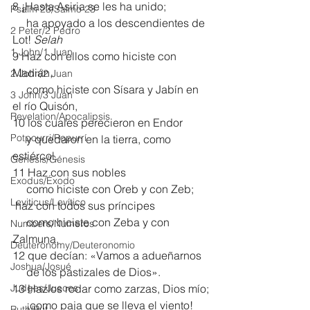
8 ¡Hasta Asiria se les ha unido;
Psalm 23/Salmo 23
     ha apoyado a los descendientes de 
2 Peter/2 Pedro
Lot! 
Selah
1 John/1 Juan
9 Haz con ellos como hiciste con 
Madián,
2 John/2 Juan
     como hiciste con Sísara y Jabín en 
3 John/3 Juan
el río Quisón,
Revelation/Apocalipsis
10 los cuales perecieron en Endor
Potpourri/Popurrí
     y quedaron en la tierra, como 
estiércol.
Genesis/Génesis
11 Haz con sus nobles
Exodus/Éxodo
     como hiciste con Oreb y con Zeb;
Leviticus/Levítico
 haz con todos sus príncipes
     como hiciste con Zeba y con 
Numbers/Números
Zalmuna,
Deuteronomy/Deuteronomio
12 que decían: «Vamos a adueñarnos
Joshua/Josué
     de los pastizales de Dios».
Judges/Jueces
13 Hazlos rodar como zarzas, Dios mío;
     ¡como paja que se lleva el viento!
Ruth/Rut