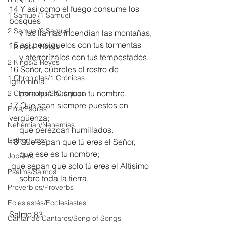
14 Y así como el fuego consume los 
1 Samuel/1 Samuel
bosques
2 Samuel/2 Samuel
     y las llamas incendian las montañas,
15 así persíguelos con tus tormentas
1 Kings/1 Reyes
     y aterrorízalos con tus tempestades.
2 Kings/2 Reyes
16 Señor, cúbreles el rostro de 
1 Chronicles/1 Crónicas
ignominia,
     para que busquen tu nombre.
2 Chronicles/2 Crónicas
17 Que sean siempre puestos en 
Ezra/Esdras
vergüenza;
Nehemiah/Nehemías
     que perezcan humillados.
Esther/Ester
18 Que sepan que tú eres el Señor,
     que ese es tu nombre;
Job/Job
 que sepan que solo tú eres el Altísimo
Psalms/Salmos
     sobre toda la tierra.
Proverbios/Proverbs
Eclesiastés/Ecclesiastes
Salmo 83
Cantar de Cantares/Song of Songs