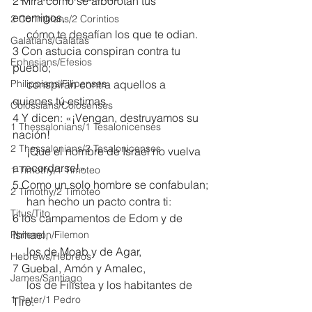
2 Mira cómo se alborotan tus 
enemigos,
2 Corinthians/2 Corintios
     cómo te desafían los que te odian.
Galatians/Gálatas
3 Con astucia conspiran contra tu 
Ephesians/Efesios
pueblo;
Philippians/Filipenses
     conspiran contra aquellos a 
quienes tú estimas.
Colossians/Colosenses
4 Y dicen: «¡Vengan, destruyamos su 
1 Thessalonians/1 Tesalonicenses
nación!
2 Thessalonians/2 Tesalonicenses
     ¡Que el nombre de Israel no vuelva 
a recordarse!»
1 Timothy/1 Timoteo
5 Como un solo hombre se confabulan;
2 Timothy/2 Timoteo
     han hecho un pacto contra ti:
Titus/Tito
6 los campamentos de Edom y de 
Ismael,
Philemon/Filemon
     los de Moab y de Agar,
Hebrews/Hebreos
7 Guebal, Amón y Amalec,
James/Santiago
     los de Filistea y los habitantes de 
1 Peter/1 Pedro
Tiro.