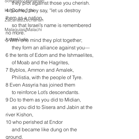
Sofonías/Zephaniah
     they plot against those you cherish.
4 “Come,” they say, “let us destroy 
Hageo/Haggai
them as a nation,
Zacarías/Zechariah
     so that Israel’s name is remembered 
Malaquías/Malachi
no more.”
Judas/Jude
5 With one mind they plot together;
     they form an alliance against you—
6 the tents of Edom and the Ishmaelites,
     of Moab and the Hagrites,
7 Byblos, Ammon and Amalek,
     Philistia, with the people of Tyre.
8 Even Assyria has joined them
     to reinforce Lot’s descendants. 
9 Do to them as you did to Midian,
     as you did to Sisera and Jabin at the 
river Kishon,
10 who perished at Endor
     and became like dung on the 
ground.