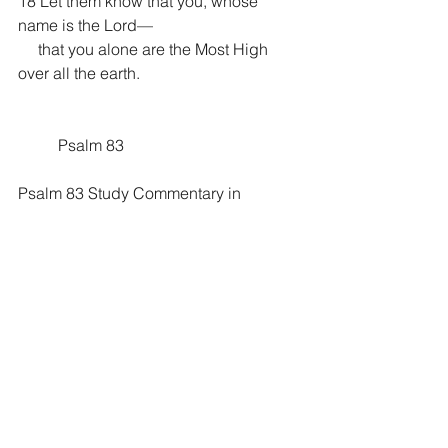
18 Let them know that you, whose 
name is the Lord—
     that you alone are the Most High 
over all the earth.
	Psalm 83
Psalm 83 Study Commentary in 
English:
https://enduringword.com/bible-
commentary/psalm-83/