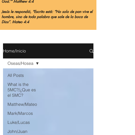
God.’” Matthew 4:4
Jesús le respondió, "Escrito está: “No solo de pan vive el
hombre, sino de toda palabra que sale de la boca de
Dios”. Mateo 4:4
Home/Inicio
Oseas/Hosea
All Posts
What is the
5MC?/¿Que es
el 5MC?
Matthew/Mateo
Mark/Marcos
Luke/Lucas
John/Juan