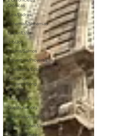
2 Chronicles/2
Crónicas
Ezra/Esdras
Nehemiah/Nehemías
Esther/Ester
Job/Job
Psalms/Salmos
Proverbios/Proverbs
Eclesiastés/Ecclesiastes
Cantar de
Cantares/Song
of Songs
Isaías/Isaiah
Guests Authors
Jeremias/Jeremiah
Lamentationes/Lamentations
Ezequiel/Ezekiel