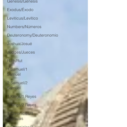
Genesis/Génesis
Exodus/Éxodo
Leviticus/Levítico
Numbers/Números
Deuteronomy/Deuteronomio
Joshua/Josué
Judges/Jueces
Ruth/Rut
1 Samuel/1
Samuel
2 Samuel/2
Samuel
1 Kings/1 Reyes
2 Kings/2 Reyes
1 Chronicles/1
Crónicas