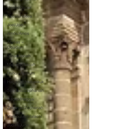
Daniel/Daniel
Oseas/Hosea
Joel/Joel
Amós/Amos
Abdías ~
Obadiah
Jonás/Jonah
Miqueas/Micah
Nahúm/Nahum
Habacuc/Habakkuk
Sofonías/Zephaniah
Hageo/Haggai
Zacarías/Zechariah
Malaquías/Malachi
Judas/Jude