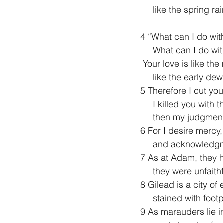
     like the spring 
4 “What can I do wi
     What can I do 
 Your love is like th
     like the early 
5 Therefore I cut yo
     I killed you w
     then my judgme
6 For I desire mercy,
     and acknowled
7 As at Adam, they 
     they were unfai
8 Gilead is a city of 
     stained with foo
9 As marauders lie i