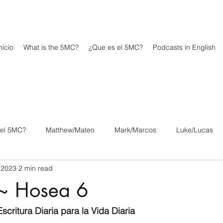
icio
What is the 5MC?
¿Que es el 5MC?
Podcasts in English
 el 5MC?
Matthew/Mateo
Mark/Marcos
Luke/Lucas
 2023
2 min read
os
1 Corinthians/1 Corintios
2 Corinthians/2 Corintios
~ Hosea 6
/Filipenses
Colossians/Colosenses
1 Thessalonians/1 Tesa
scritura Diaria para la Vida Diaria