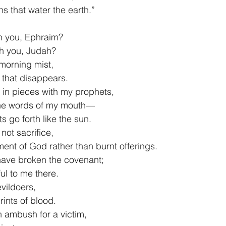
rains that water the earth.”
th you, Ephraim?
with you, Judah?
e morning mist,
dew that disappears.
u in pieces with my prophets,
ith the words of my mouth—
nts go forth like the sun. 
 not sacrifice,
gment of God rather than burnt offerings.
have broken the covenant;
thful to me there.
evildoers,
tprints of blood.
n ambush for a victim,