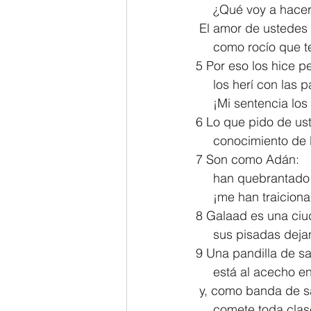
     ¿Qué voy a hac
 El amor de ustedes
     como rocío qu
5 Por eso los hice p
     los herí con l
     ¡Mi sentencia
6 Lo que pido de ust
     conocimiento 
7 Son como Adán:
     han quebrantad
     ¡me han traicion
8 Galaad es una ci
     sus pisadas de
9 Una pandilla de s
     está al acecho
 y, como banda de s
     comete toda cl