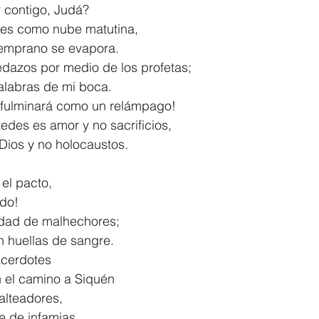
er contigo, Judá?
 es como nube matutina,
e temprano se evapora.
edazos por medio de los profetas;
as palabras de mi boca.
 los fulminará como un relámpago!
edes es amor y no sacrificios,
de Dios y no holocaustos.
o el pacto,
ado!
udad de malhechores;
jan huellas de sangre.
acerdotes
 en el camino a Siquén
alteadores,
ase de infamias.