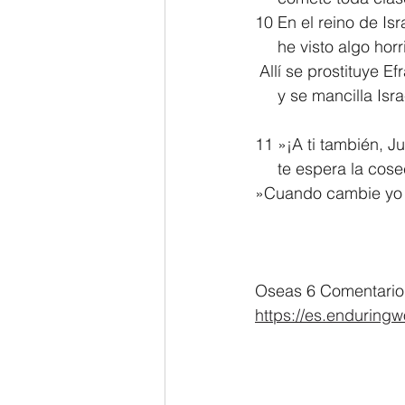
10 En el reino de Isr
     he visto algo hor
 Allí se prostituye Ef
     y se mancilla Isra
11 »¡A ti también, J
     te espera la c
»Cuando cambie yo l
Oseas 6 Comentario 
https://es.enduring