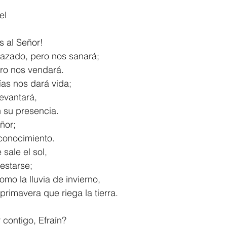
el
1 Timothy/1 Timoteo
2 Timothy/2 Timoteo
Titus/Tito
 al Señor!
pedazado, pero nos sanará;
tiago
1 Peter/1 Pedro
Psalm 23/Salmo 23
2 Peter/2 
 pero nos vendará.
as nos dará vida;
s levantará,
Revelation/Apocalipsis
Potpourri/Popurrí
Genesis/Gén
 en su presencia.
ñor;
u conocimiento.
 sale el sol,
ifestarse;
omo la lluvia de invierno,
 de primavera que riega la tierra.
contigo, Efraín?