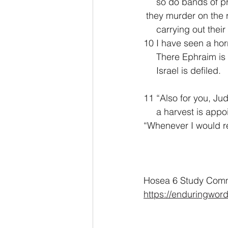
     so do bands of p
 they murder on the
     carrying out t
10 I have seen a horr
     There Ephraim i
     Israel is defiled.
11 “Also for you, Ju
     a harvest is app
“Whenever I would re
Hosea 6 Study Comme
https://enduringwor