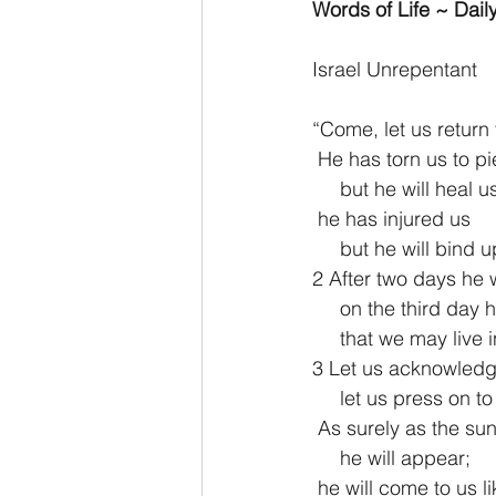
Words of Life ~ Daily
Israel Unrepentant
“Come, let us return 
 He has torn us to p
     but he will heal u
 he has injured us
     but he will bin
2 After two days he w
     on the third day
     that we may liv
3 Let us acknowledg
     let us press o
 As surely as the sun
     he will appear;
 he will come to us l