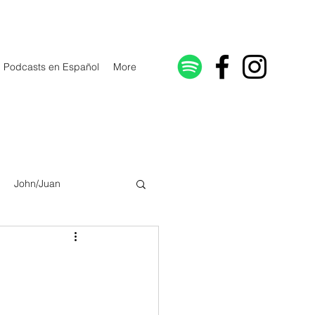
Podcasts en Español
More
John/Juan
Galatians/Gálatas
lonicenses