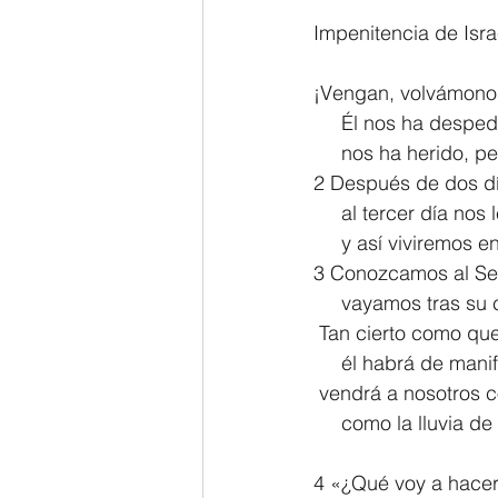
Impenitencia de Isra
2 Thessalonians/2 Tesalonicenses
¡Vengan, volvámonos
     Él nos ha des
Hebrews/Hebreos
James/San
     nos ha herido,
2 Después de dos dí
     al tercer día no
2 John/2 Juan
3 John/3 Juan
     y así viviremos
3 Conozcamos al Se
     vayamos tras s
 Tan cierto como que
     él habrá de man
 vendrá a nosotros c
     como la lluvia
4 «¿Qué voy a hacer 