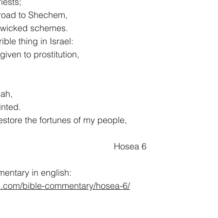
riests;
 road to Shechem,
heir wicked schemes.
ible thing in Israel:
s given to prostitution,
dah,
ointed.
store the fortunes of my people,
										Hosea 6
ntary in english:
d.com/bible-commentary/hosea-6/