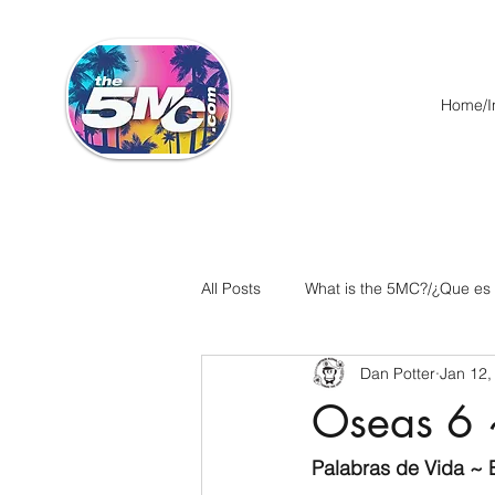
Home/In
All Posts
What is the 5MC?/¿Que es
Dan Potter
Jan 12,
Acts/Hechos
Romans/Roman
Oseas 6 
Ephesians/Efesios
Philippians
Palabras de Vida ~ E