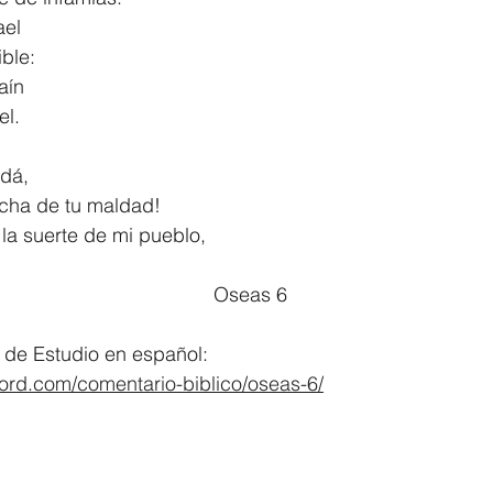
ael
rible:
raín
el.
udá,
osecha de tu maldad!
a suerte de mi pueblo,
									Oseas 6
de Estudio en español:
word.com/comentario-biblico/oseas-6/