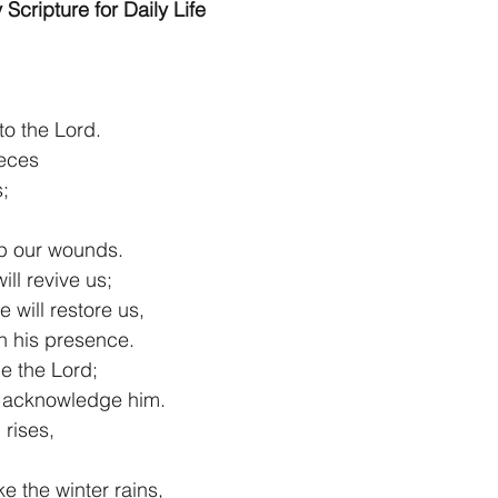
 Scripture for Daily Life
to the Lord.
ieces
s;
d up our wounds.
ill revive us;
 he will restore us,
e in his presence.
e the Lord;
n to acknowledge him.
 rises,
ike the winter rains,